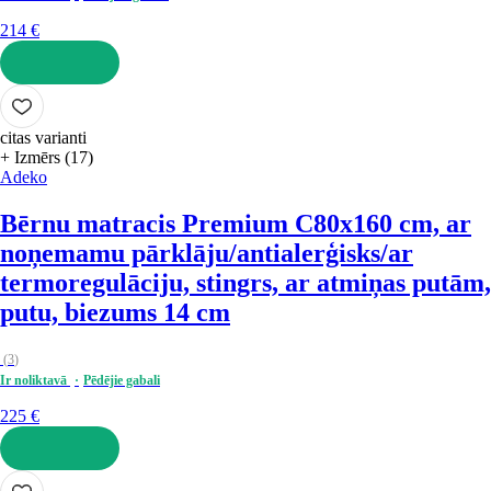
214 €
LIKT GROZĀ
citas varianti
+ Izmērs (17)
Adeko
Bērnu matracis Premium C
80x160 cm, ar
noņemamu pārklāju/antialerģisks/ar
termoregulāciju, stingrs, ar atmiņas putām,
putu, biezums 14 cm
(
3
)
Ir noliktavā
Pēdējie gabali
225 €
LIKT GROZĀ