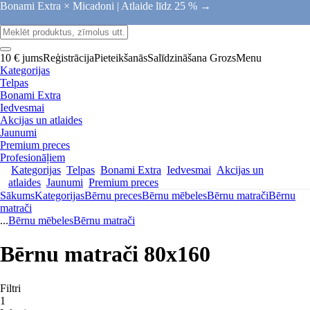
Bonami Extra × Micadoni |
Atlaide līdz 25 % →
10 € jums
Reģistrācija
Pieteikšanās
Salīdzināšana
Grozs
Menu
Kategorijas
Telpas
Bonami Extra
Iedvesmai
Akcijas un atlaides
Jaunumi
Premium preces
Profesionāļiem
Kategorijas
Telpas
Bonami Extra
Iedvesmai
Akcijas un
atlaides
Jaunumi
Premium preces
Sākums
Kategorijas
Bērnu preces
Bērnu mēbeles
Bērnu matrači
Bērnu
matrači
...
Bērnu mēbeles
Bērnu matrači
Bērnu matrači 80x160
Filtri
1