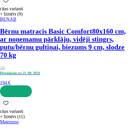
citas varianti
+ Izmērs (9)
BENAB
Bērnu matracis Basic Comfort
80x160 cm,
ar noņemamu pārklāju, vidēji stingrs,
putu/bērnu gultiņai, biezums 9 cm, slodze
70 kg
(
1
)
Piegādāsim no 21. 08. 2026
194 €
LIKT GROZĀ
citas varianti
+ Izmērs (11)
Materasso