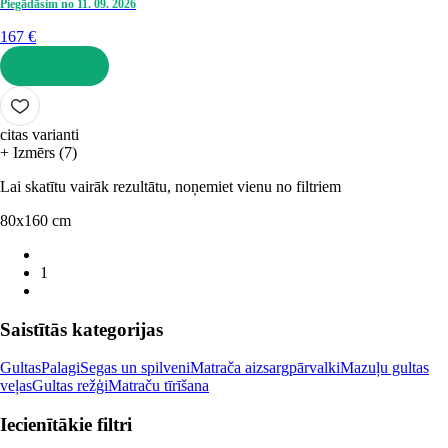
Piegādāsim no 11. 09. 2026
167 €
LIKT GROZĀ
citas varianti
+ Izmērs (7)
Lai skatītu vairāk rezultātu, noņemiet vienu no filtriem
80x160 cm
1
Saistītās kategorijas
Gultas
Palagi
Segas un spilveni
Matrača aizsargpārvalki
Mazuļu gultas
veļas
Gultas režģi
Matraču tīrīšana
Iecienītākie filtri