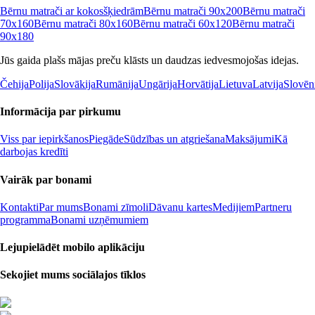
Bērnu matrači ar kokosšķiedrām
Bērnu matrači 90x200
Bērnu matrači
70x160
Bērnu matrači 80x160
Bērnu matrači 60x120
Bērnu matrači
90x180
Jūs gaida plašs mājas preču klāsts un daudzas iedvesmojošas idejas.
Čehija
Polija
Slovākija
Rumānija
Ungārija
Horvātija
Lietuva
Latvija
Slovēn
Informācija par pirkumu
Viss par iepirkšanos
Piegāde
Sūdzības un atgriešana
Maksājumi
Kā
darbojas kredīti
Vairāk par bonami
Kontakti
Par mums
Bonami zīmoli
Dāvanu kartes
Medijiem
Partneru
programma
Bonami uzņēmumiem
Lejupielādēt mobilo aplikāciju
Sekojiet mums sociālajos tīklos