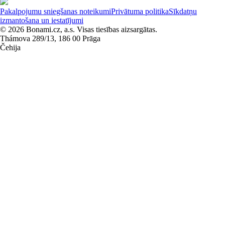
Pakalpojumu sniegšanas noteikumi
Privātuma politika
Sīkdatņu
izmantošana un iestatījumi
© 2026 Bonami.cz, a.s. Visas tiesības aizsargātas.
Thámova 289/13, 186 00 Prāga
Čehija