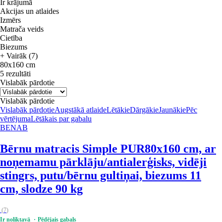
Ir krājumā
Akcijas un atlaides
Izmērs
Matrača veids
Cietība
Biezums
+ Vairāk (7)
80x160 cm
5 rezultāti
Vislabāk pārdotie
Vislabāk pārdotie
Vislabāk pārdotie
Augstākā atlaide
Lētākie
Dārgākie
Jaunākie
Pēc
vērtējuma
Lētākais par gabalu
BENAB
Bērnu matracis Simple PUR
80x160 cm, ar
noņemamu pārklāju/antialerģisks, vidēji
stingrs, putu/bērnu gultiņai, biezums 11
cm, slodze 90 kg
(
7
)
Ir noliktavā
Pēdējais gabals