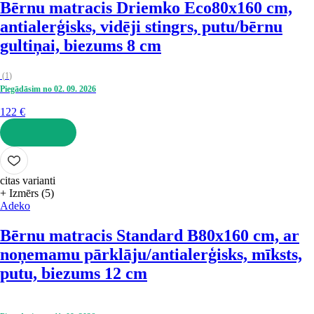
Bērnu matracis Driemko Eco
80x160 cm,
antialerģisks, vidēji stingrs, putu/bērnu
gultiņai, biezums 8 cm
(
1
)
Piegādāsim no 02. 09. 2026
122 €
LIKT GROZĀ
citas varianti
+ Izmērs (5)
Adeko
Bērnu matracis Standard B
80x160 cm, ar
noņemamu pārklāju/antialerģisks, mīksts,
putu, biezums 12 cm