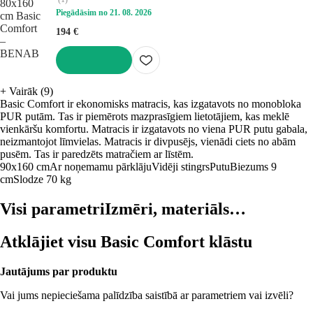
Piegādāsim no 21. 08. 2026
194 €
LIKT GROZĀ
+
Vairāk (9)
Basic Comfort ir ekonomisks matracis, kas izgatavots no monobloka
PUR putām. Tas ir piemērots mazprasīgiem lietotājiem, kas meklē
vienkāršu komfortu. Matracis ir izgatavots no viena PUR putu gabala,
neizmantojot līmvielas. Matracis ir divpusējs, vienādi ciets no abām
pusēm. Tas ir paredzēts matračiem ar līstēm.
90x160 cm
Ar noņemamu pārklāju
Vidēji stingrs
Putu
Biezums 9
cm
Slodze 70 kg
Visi parametri
Izmēri, materiāls…
Atklājiet visu Basic Comfort klāstu
Jautājums par produktu
Vai jums nepieciešama palīdzība saistībā ar parametriem vai izvēli?