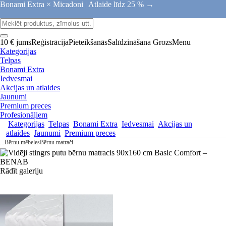
Bonami Extra × Micadoni |
Atlaide līdz 25 % →
10 € jums
Reģistrācija
Pieteikšanās
Salīdzināšana
Grozs
Menu
Kategorijas
Telpas
Bonami Extra
Iedvesmai
Akcijas un atlaides
Jaunumi
Premium preces
Profesionāļiem
Kategorijas
Telpas
Bonami Extra
Iedvesmai
Akcijas un
atlaides
Jaunumi
Premium preces
...
Bērnu mēbeles
Bērnu matrači
Rādīt galeriju