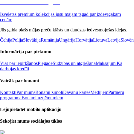
Premium izdevīgāk
Izvēlētas premium kolekcijas jūsu mājām tagad par izdevīgākām
cenām
Jūs gaida plašs mājas preču klāsts un daudzas iedvesmojošas idejas.
Čehija
Polija
Slovākija
Rumānija
Ungārija
Horvātija
Lietuva
Latvija
Slovēn
Informācija par pirkumu
Viss par iepirkšanos
Piegāde
Sūdzības un atgriešana
Maksājumi
Kā
darbojas kredīti
Vairāk par bonami
Kontakti
Par mums
Bonami zīmoli
Dāvanu kartes
Medijiem
Partneru
programma
Bonami uzņēmumiem
Lejupielādēt mobilo aplikāciju
Sekojiet mums sociālajos tīklos