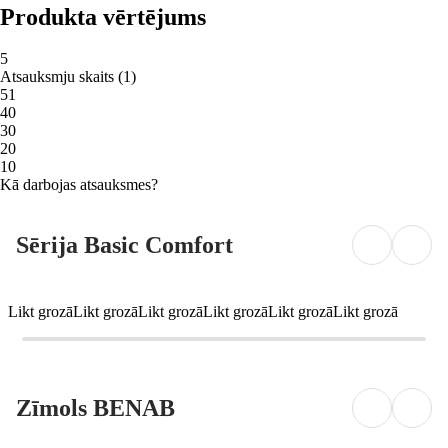
Produkta vērtējums
5
Atsauksmju skaits
(
1
)
5
1
4
0
3
0
2
0
1
0
Kā darbojas atsauksmes?
Sērija Basic Comfort
Likt grozā
Likt grozā
Likt grozā
Likt grozā
Likt grozā
Likt grozā
Zīmols BENAB