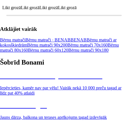
Likt grozā
Likt grozā
Likt grozā
Likt grozā
Atklājiet vairāk
Bērnu matrači
Bērnu matrači · BENAB
BENAB
Bērnu matrači ar
kokosšķiedrām
Bērnu matrači 90x200
Bērnu matrači 70x160
Bērnu
matrači 80x160
Bērnu matrači 60x120
Bērnu matrači 90x180
Šobrīd Bonami
Summer Sale: līdz pat 40% atlaide
Iepērcieties, kamēr nav par vēlu! Vairāk nekā 10 000 preču tagad ar
līdz pat 40% atlaidi
Dārzs izdevīgāk
Jauns dārza, balkona un terases aprīkojums tagad izdevīgāk