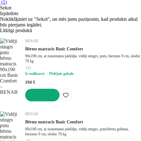
(
1
)
Sekot
Izpārdots
Noklikšķiniet uz "Sekot", un mēs jums paziņosim, kad produkts atkal
būs pieejams iegādei.
Līdzīgi produkti
BENAB
Bērnu matracis Basic Comfort
90x190 cm, ar noņemamu pārklāju, vidēji stingrs, putu, biezums 9 cm, slodze
70 kg
(
1
)
Ir noliktavā
Pēdējais gabals
194 €
LIKT GROZĀ
BENAB
Bērnu matracis Basic Comfort
80x160 cm, ar noņemamu pārklāju, vidēji stingrs, putu/bērnu gultiņai,
biezums 9 cm, slodze 70 kg
(
1
)