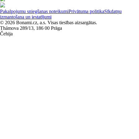
Pakalpojumu sniegšanas noteikumi
Privātuma politika
Sīkdatņu
izmantošana un iestatījumi
© 2026 Bonami.cz, a.s. Visas tiesības aizsargātas.
Thámova 289/13, 186 00 Prāga
Čehija