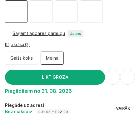
Saņemt apdares paraugu
Jauns
Kāju krāsa (2)
Gaišs koks
Melna
LIKT GROZĀ
Piegādāsim no 31. 08. 2026
Piegāde uz adresi
VAIRĀK
Bez maksas
·
P 31. 08. – T 02. 09.