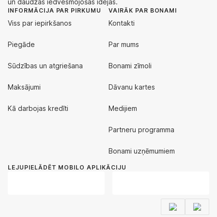
un daudzas iedvesmojošas idejas.
INFORMĀCIJA PAR PIRKUMU
VAIRĀK PAR BONAMI
Viss par iepirkšanos
Kontakti
Piegāde
Par mums
Sūdzības un atgriešana
Bonami zīmoli
Maksājumi
Dāvanu kartes
Kā darbojas kredīti
Medijiem
Partneru programma
Bonami uzņēmumiem
LEJUPIELĀDĒT MOBILO APLIKĀCIJU