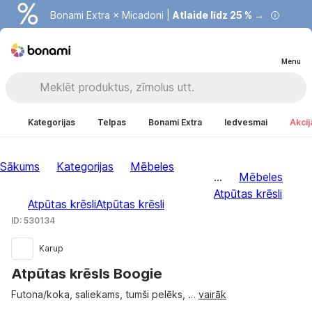
Bonami Extra × Micadoni |
Atlaide līdz 25 % →
Menu
Kategorijas
Telpas
Bonami Extra
Iedvesmai
Akcij
Sākums
Kategorijas
Mēbeles
...
Mēbeles
Atpūtas krēsli
Atpūtas krēsli
Atpūtas krēsli
ID: 530134
Karup
Atpūtas krēsls Boogie
Futona/koka, saliekams, tumši pelēks
, …
vairāk