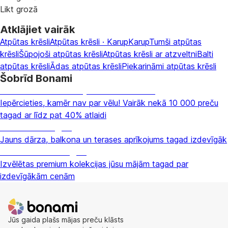
Likt grozā
Atklājiet vairāk
Atpūtas krēsli
Atpūtas krēsli · Karup
Karup
Tumši atpūtas
krēsli
Šūpojoši atpūtas krēsli
Atpūtas krēsli ar atzveltni
Balti
atpūtas krēsli
Ādas atpūtas krēsli
Piekarināmi atpūtas krēsli
Šobrīd Bonami
Summer Sale: līdz pat 40% atlaide
Iepērcieties, kamēr nav par vēlu! Vairāk nekā 10 000 preču
tagad ar līdz pat 40% atlaidi
Dārzs izdevīgāk
Jauns dārza, balkona un terases aprīkojums tagad izdevīgāk
Premium izdevīgāk
Izvēlētas premium kolekcijas jūsu mājām tagad par
izdevīgākām cenām
Jūs gaida plašs mājas preču klāsts