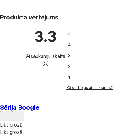
Pasūtiet paraugu uz mājām.
JAUNS
Produkti ar šo mīksto mēbeļu apdari.
Produkta vērtējums
3.3
5
SAŅEMT PARAUGU
4
3
Atsauksmju skaits
(
3
)
2
1
Kā darbojas atsauksmes?
Sērija Boogie
Likt grozā
Likt grozā