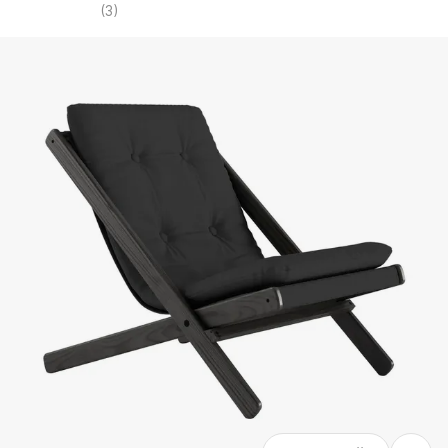
(
3
)