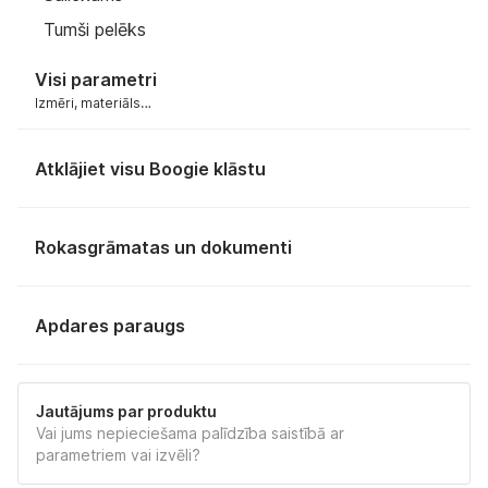
Tumši pelēks
Visi parametri
Izmēri, materiāls…
Atklājiet visu Boogie klāstu
Rokasgrāmatas un dokumenti
INSTRUKCIJA
Apdares paraugs
3D MODEL (.SKP)
Jautājums par produktu
3D MODEL (.OBJ)
Vai jums nepieciešama palīdzība saistībā ar
Apdares paraugs
DARK GREY 734
parametriem vai izvēli?
3D MODEL (.3DS)