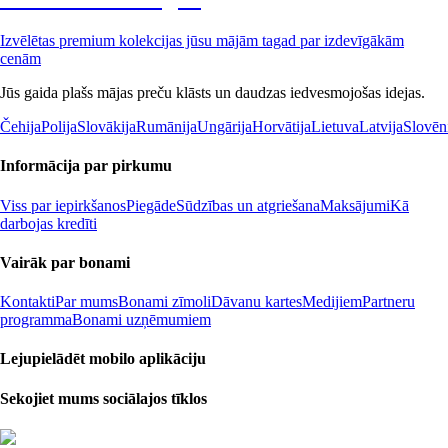
Izvēlētas premium kolekcijas jūsu mājām tagad par izdevīgākām
cenām
Jūs gaida plašs mājas preču klāsts un daudzas iedvesmojošas idejas.
Čehija
Polija
Slovākija
Rumānija
Ungārija
Horvātija
Lietuva
Latvija
Slovēn
Informācija par pirkumu
Viss par iepirkšanos
Piegāde
Sūdzības un atgriešana
Maksājumi
Kā
darbojas kredīti
Vairāk par bonami
Kontakti
Par mums
Bonami zīmoli
Dāvanu kartes
Medijiem
Partneru
programma
Bonami uzņēmumiem
Lejupielādēt mobilo aplikāciju
Sekojiet mums sociālajos tīklos