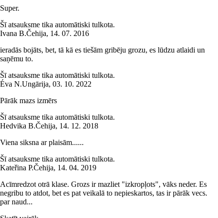
Super.
Šī atsauksme tika automātiski tulkota.
Ivana B.
Čehija
,
14. 07. 2016
ieradās bojāts, bet, tā kā es tiešām gribēju grozu, es lūdzu atlaidi un
saņēmu to.
Šī atsauksme tika automātiski tulkota.
Éva N.
Ungārija
,
03. 10. 2022
Pārāk mazs izmērs
Šī atsauksme tika automātiski tulkota.
Hedvika B.
Čehija
,
14. 12. 2018
Viena siksna ar plaisām......
Šī atsauksme tika automātiski tulkota.
Kateřina P.
Čehija
,
14. 04. 2019
Acīmredzot otrā klase. Grozs ir mazliet "izkropļots", vāks neder. Es
negribu to atdot, bet es pat veikalā to nepieskartos, tas ir pārāk vecs.
par naud...