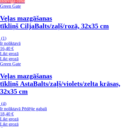
Izdevīga cena
Green Gate
Veļas mazgāšanas
tīkliņš Cilja
Balts/zaļš/rozā, 32x35 cm
(
1
)
Ir noliktavā
16,40 €
Likt grozā
Likt grozā
Green Gate
Veļas mazgāšanas
tīkliņš Asta
Balts/zaļš/violets/zelta krāsas,
32x35 cm
(
4
)
Ir noliktavā
Pēdējie gabali
18,40 €
Likt grozā
Likt grozā