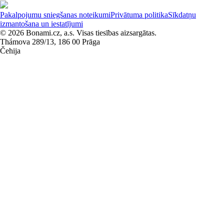
Pakalpojumu sniegšanas noteikumi
Privātuma politika
Sīkdatņu
izmantošana un iestatījumi
© 2026 Bonami.cz, a.s. Visas tiesības aizsargātas.
Thámova 289/13, 186 00 Prāga
Čehija