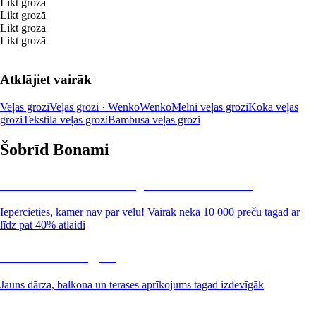
Likt grozā
Likt grozā
Likt grozā
Likt grozā
Atklājiet vairāk
Veļas grozi
Veļas grozi · Wenko
Wenko
Melni veļas grozi
Koka veļas
grozi
Tekstila veļas grozi
Bambusa veļas grozi
Šobrīd Bonami
Summer Sale: līdz pat 40% atlaide
Iepērcieties, kamēr nav par vēlu! Vairāk nekā 10 000 preču tagad ar
līdz pat 40% atlaidi
Dārzs izdevīgāk
Jauns dārza, balkona un terases aprīkojums tagad izdevīgāk
Premium izdevīgāk