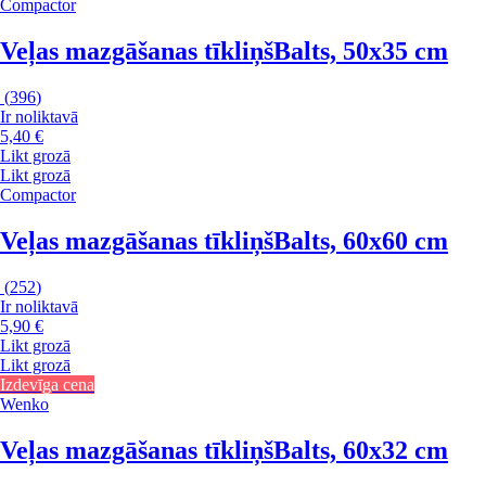
Compactor
Veļas mazgāšanas tīkliņš
Balts, 50x35 cm
(
396
)
Ir noliktavā
5,40 €
Likt grozā
Likt grozā
Compactor
Veļas mazgāšanas tīkliņš
Balts, 60x60 cm
(
252
)
Ir noliktavā
5,90 €
Likt grozā
Likt grozā
Izdevīga cena
Wenko
Veļas mazgāšanas tīkliņš
Balts, 60x32 cm