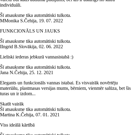
individuāli.
Šī atsauksme tika automātiski tulkota.
M
Monika S.
Čehija
,
19. 07. 2022
FUNKCIONĀLS UN JAUKS
Šī atsauksme tika automātiski tulkota.
I
Ingrid B.
Slovākija
,
02. 06. 2022
Lieliski iederas jebkurā vannasistabā :)
Šī atsauksme tika automātiski tulkota.
Jana N.
Čehija
,
25. 12. 2021
Elegants un funkcionāls vannas istabai. Es visvairāk novērtēju
materiālu, plastmasas versijas mums, bērniem, vienmēr salūza, bet šis
turas un ir izdom...
Skatīt vairāk
Šī atsauksme tika automātiski tulkota.
Martina K.
Čehija
,
07. 01. 2021
Viss ideālā kārtībā