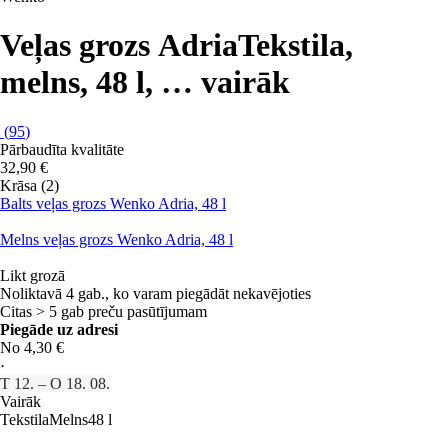
Veļas grozs Adria
Tekstila,
melns, 48 l
, …
vairāk
(
95
)
Pārbaudīta kvalitāte
32,90 €
Krāsa (2)
Balts veļas grozs Wenko Adria, 48 l
Melns veļas grozs Wenko Adria, 48 l
Likt grozā
Noliktavā 4 gab., ko varam piegādāt nekavējoties
Citas > 5 gab preču pasūtījumam
Piegāde uz adresi
No 4,30 €
·
T 12. – O 18. 08.
Vairāk
Tekstila
Melns
48 l