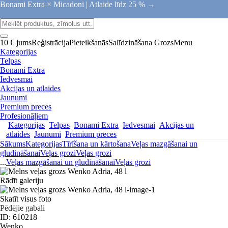
Bonami Extra × Micadoni |
Atlaide līdz 25 % →
10 € jums
Reģistrācija
Pieteikšanās
Salīdzināšana
Grozs
Menu
Kategorijas
Telpas
Bonami Extra
Iedvesmai
Akcijas un atlaides
Jaunumi
Premium preces
Profesionāļiem
Kategorijas
Telpas
Bonami Extra
Iedvesmai
Akcijas un
atlaides
Jaunumi
Premium preces
Sākums
Kategorijas
Tīrīšana un kārtošana
Veļas mazgāšanai un
gludināšanai
Veļas grozi
Veļas grozi
...
Veļas mazgāšanai un gludināšanai
Veļas grozi
Rādīt galeriju
Skatīt visus foto
Pēdējie gabali
ID: 610218
Wenko