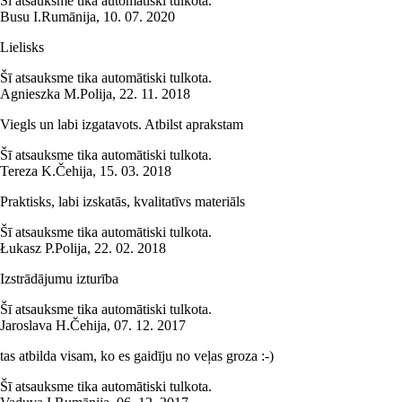
Šī atsauksme tika automātiski tulkota.
Busu I.
Rumānija
,
10. 07. 2020
Lielisks
Šī atsauksme tika automātiski tulkota.
Agnieszka M.
Polija
,
22. 11. 2018
Viegls un labi izgatavots. Atbilst aprakstam
Šī atsauksme tika automātiski tulkota.
Tereza K.
Čehija
,
15. 03. 2018
Praktisks, labi izskatās, kvalitatīvs materiāls
Šī atsauksme tika automātiski tulkota.
Łukasz P.
Polija
,
22. 02. 2018
Izstrādājumu izturība
Šī atsauksme tika automātiski tulkota.
Jaroslava H.
Čehija
,
07. 12. 2017
tas atbilda visam, ko es gaidīju no veļas groza :-)
Šī atsauksme tika automātiski tulkota.