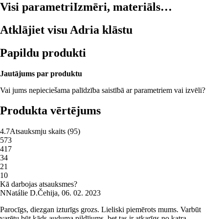
Visi parametri
Izmēri, materiāls…
Atklājiet visu Adria klāstu
Papildu produkti
Jautājums par produktu
Vai jums nepieciešama palīdzība saistībā ar parametriem vai izvēli?
Produkta vērtējums
4.7
Atsauksmju skaits
(
95
)
5
73
4
17
3
4
2
1
1
0
Kā darbojas atsauksmes?
N
Natálie D.
Čehija
,
06. 02. 2023
Parocīgs, diezgan izturīgs grozs. Lieliski piemērots mums. Varbūt
varētu būt kāds auduma pildījums, bet tas ir atkarīgs no katra