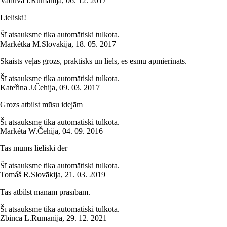
Vaduva I.
Rumānija
,
06. 12. 2017
Lieliski!
Šī atsauksme tika automātiski tulkota.
Markétka M.
Slovākija
,
18. 05. 2017
Skaists veļas grozs, praktisks un liels, es esmu apmierināts.
Šī atsauksme tika automātiski tulkota.
Kateřina J.
Čehija
,
09. 03. 2017
Grozs atbilst mūsu idejām
Šī atsauksme tika automātiski tulkota.
Markéta W.
Čehija
,
04. 09. 2016
Tas mums lieliski der
Šī atsauksme tika automātiski tulkota.
Tomáš R.
Slovākija
,
21. 03. 2019
Tas atbilst manām prasībām.
Šī atsauksme tika automātiski tulkota.
Zbinca L.
Rumānija
,
29. 12. 2021