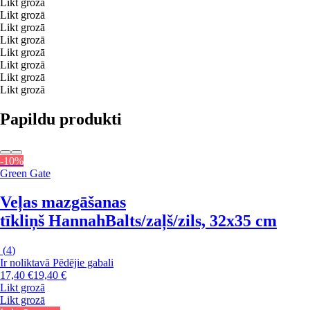
Likt grozā
Likt grozā
Likt grozā
Likt grozā
Likt grozā
Likt grozā
Likt grozā
Likt grozā
Papildu produkti
-10%
Green Gate
Veļas mazgāšanas
tīkliņš Hannah
Balts/zaļš/zils, 32x35 cm
(
4
)
Ir noliktavā
Pēdējie gabali
17,40 €
19,40 €
Likt grozā
Likt grozā