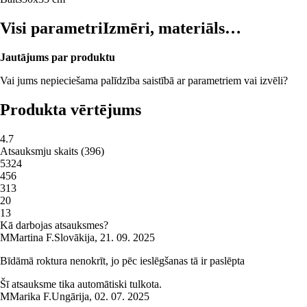
Visi parametri
Izmēri, materiāls…
Jautājums par produktu
Vai jums nepieciešama palīdzība saistībā ar parametriem vai izvēli?
Produkta vērtējums
4.7
Atsauksmju skaits
(
396
)
5
324
4
56
3
13
2
0
1
3
Kā darbojas atsauksmes?
M
Martina F.
Slovākija
,
21. 09. 2025
Bīdāmā roktura nenokrīt, jo pēc ieslēgšanas tā ir paslēpta
Šī atsauksme tika automātiski tulkota.
M
Marika F.
Ungārija
,
02. 07. 2025