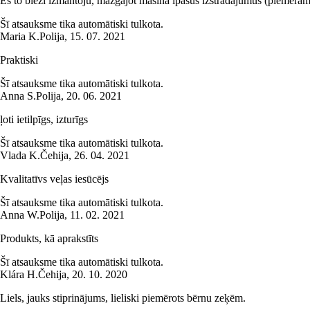
Es to bieži izmantoju, mazgājot mašīnā īpašus izstrādājumus (piemēram,
Šī atsauksme tika automātiski tulkota.
Maria K.
Polija
,
15. 07. 2021
Praktiski
Šī atsauksme tika automātiski tulkota.
Anna S.
Polija
,
20. 06. 2021
ļoti ietilpīgs, izturīgs
Šī atsauksme tika automātiski tulkota.
Vlada K.
Čehija
,
26. 04. 2021
Kvalitatīvs veļas iesūcējs
Šī atsauksme tika automātiski tulkota.
Anna W.
Polija
,
11. 02. 2021
Produkts, kā aprakstīts
Šī atsauksme tika automātiski tulkota.
Klára H.
Čehija
,
20. 10. 2020
Liels, jauks stiprinājums, lieliski piemērots bērnu zeķēm.