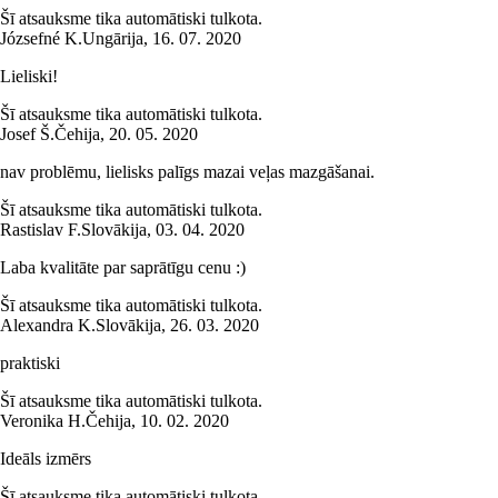
Šī atsauksme tika automātiski tulkota.
Józsefné K.
Ungārija
,
16. 07. 2020
Lieliski!
Šī atsauksme tika automātiski tulkota.
Josef Š.
Čehija
,
20. 05. 2020
nav problēmu, lielisks palīgs mazai veļas mazgāšanai.
Šī atsauksme tika automātiski tulkota.
Rastislav F.
Slovākija
,
03. 04. 2020
Laba kvalitāte par saprātīgu cenu :)
Šī atsauksme tika automātiski tulkota.
Alexandra K.
Slovākija
,
26. 03. 2020
praktiski
Šī atsauksme tika automātiski tulkota.
Veronika H.
Čehija
,
10. 02. 2020
Ideāls izmērs
Šī atsauksme tika automātiski tulkota.