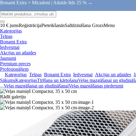
Bonami Extra × Micadoni |
Atlaide līdz 25 % →
10 € jums
Reģistrācija
Pieteikšanās
Salīdzināšana
Grozs
Menu
Kategorijas
Telpas
Bonami Extra
Iedvesmai
Akcijas un atlaides
Jaunumi
Premium preces
Profesionāļiem
Kategorijas
Telpas
Bonami Extra
Iedvesmai
Akcijas un atlaides
J
Sākums
Kategorijas
Tīrīšana un kārtošana
Veļas mazgāšanai un gludināš
...
Veļas mazgāšanai un gludināšanai
Veļas mazgāšanas piederumi
Rādīt galeriju