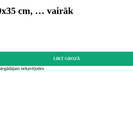
50x35 cm
, …
vairāk
LIKT GROZĀ
 piegādājam nekavējoties