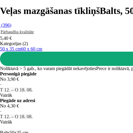
Veļas mazgāšanas tīkliņš
Balts, 
(
396
)
Pārbaudīta kvalitāte
5,40 €
Kategorijas (2)
50 x 35 cm
60 x 60 cm
Noliktavā > 5 gab., ko varam piegādāt nekavējoties
Prece ir noliktavā,
Personīgā piegāde
No 3,90 €
·
T 12. – O 18. 08.
Vairāk
Piegāde uz adresi
No 4,30 €
·
T 12. – O 18. 08.
Vairāk
Balts
50x35 cm