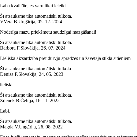
Laba kvalitāte, es varu tikai ieteikt.
Šī atsauksme tika automātiski tulkota.
V
Vera B.
Ungārija
,
05. 12. 2024
Noderīga mazu priekšmetu saudzīgai mazgāšanai!
Šī atsauksme tika automātiski tulkota.
Barbora F.
Slovākija
,
26. 07. 2024
Lieliska aizsardzība pret durvju sprādzes un žāvētāja stikla sitieniem
Šī atsauksme tika automātiski tulkota.
Denisa F.
Slovākija
,
24. 05. 2023
lieliski
Šī atsauksme tika automātiski tulkota.
Zdenek B.
Čehija
,
16. 11. 2022
Labi.
Šī atsauksme tika automātiski tulkota.
Magda V.
Ungārija
,
26. 08. 2022