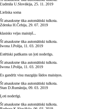
Ľudmila U.
Slovākija
,
25. 11. 2019
Lieliska soma
Šī atsauksme tika automātiski tulkota.
Zdenka H.
Čehija
,
29. 07. 2019
klasisks veļas maisiņš...
Šī atsauksme tika automātiski tulkota.
Iwona J.
Polija
,
11. 03. 2019
Estētiski patīkams un ļoti noderīgs.
Šī atsauksme tika automātiski tulkota.
Iwona J.
Polija
,
11. 03. 2019
Es gandrīz visu mazgāju šādos maisiņos.
Šī atsauksme tika automātiski tulkota.
Stan D.
Rumānija
,
09. 03. 2019
Ļoti noderīgi.
Šī atsauksme tika automātiski tulkota.
Barbora K.
Slovākija
,
06. 03. 2019