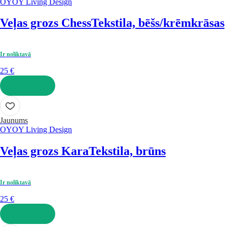
OYOY Living Design
Veļas grozs Chess
Tekstila, bēšs/krēmkrāsas
Ir noliktavā
25 €
LIKT GROZĀ
Jaunums
OYOY Living Design
Veļas grozs Kara
Tekstila, brūns
Ir noliktavā
25 €