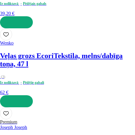
Ir noliktavā
Pēdējais gabals
39,20 €
LIKT GROZĀ
Wenko
Veļas grozs Ecori
Tekstila, melns/dabīga
toņa, 47 l
(
3
)
Ir noliktavā
Pēdējie gabali
62 €
LIKT GROZĀ
Premium
Joseph Joseph