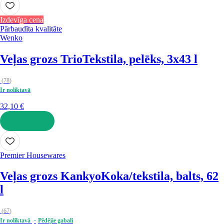
Izdevīga cena
Pārbaudīta kvalitāte
Wenko
Veļas grozs Trio
Tekstila, pelēks, 3x43 l
(
78
)
Ir noliktavā
32,10 €
LIKT GROZĀ
Premier Housewares
Veļas grozs Kankyo
Koka/tekstila, balts, 62
l
(
67
)
Ir noliktavā
Pēdējie gabali