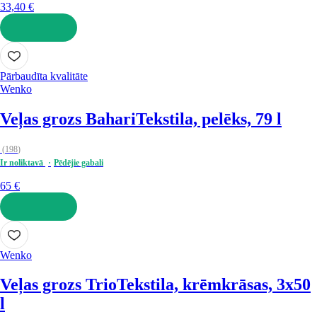
33,40 €
LIKT GROZĀ
Pārbaudīta kvalitāte
Wenko
Veļas grozs Bahari
Tekstila, pelēks, 79 l
(
198
)
Ir noliktavā
Pēdējie gabali
65 €
LIKT GROZĀ
Wenko
Veļas grozs Trio
Tekstila, krēmkrāsas, 3x50
l