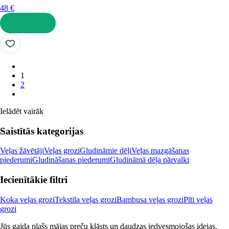
48 €
LIKT GROZĀ
1
2
Ielādēt vairāk
Saistītās kategorijas
Veļas žāvētāji
Veļas grozi
Gludināmie dēļi
Veļas mazgāšanas
piederumi
Gludināšanas piederumi
Gludināmā dēļa pārvalki
Iecienītākie filtri
Koka veļas grozi
Tekstila veļas grozi
Bambusa veļas grozi
Pīti veļas
grozi
Jūs gaida plašs mājas preču klāsts un daudzas iedvesmojošas idejas.