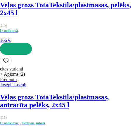
Veļas grozs Tota
Tekstila/plastmasas, pelēks,
2x45 l
(
16
)
Ir noliktavā
166 €
LIKT GROZĀ
citas varianti
+ Apjoms (2)
Premium
Joseph Joseph
Veļas grozs Tota
Tekstila/plastmasas,
antracīta pelēks, 2x45 l
(
11
)
Ir noliktavā
Pēdējais gabals