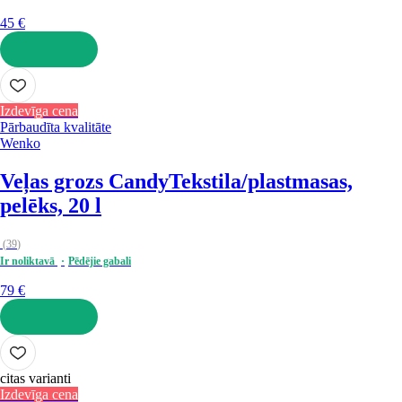
45 €
LIKT GROZĀ
Izdevīga cena
Pārbaudīta kvalitāte
Wenko
Veļas grozs Candy
Tekstila/plastmasas,
pelēks, 20 l
(
39
)
Ir noliktavā
Pēdējie gabali
79 €
LIKT GROZĀ
citas varianti
Izdevīga cena