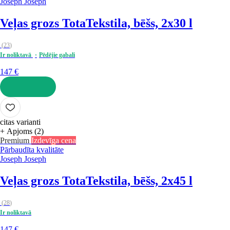
Joseph Joseph
Veļas grozs Tota
Tekstila, bēšs, 2x30 l
(
23
)
Ir noliktavā
Pēdējie gabali
147 €
LIKT GROZĀ
citas varianti
+ Apjoms (2)
Premium
Izdevīga cena
Pārbaudīta kvalitāte
Joseph Joseph
Veļas grozs Tota
Tekstila, bēšs, 2x45 l
(
28
)
Ir noliktavā
147 €