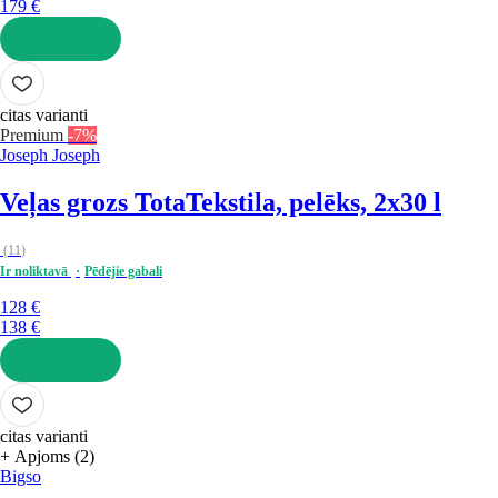
179 €
LIKT GROZĀ
citas varianti
Premium
-7%
Joseph Joseph
Veļas grozs Tota
Tekstila, pelēks, 2x30 l
(
11
)
Ir noliktavā
Pēdējie gabali
128 €
138 €
LIKT GROZĀ
citas varianti
+ Apjoms (2)
Bigso