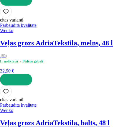
LIKT GROZĀ
citas varianti
Pārbaudīta kvalitāte
Wenko
Veļas grozs Adria
Tekstila, melns, 48 l
(
95
)
Ir noliktavā
Pēdējie gabali
32,90 €
LIKT GROZĀ
citas varianti
Pārbaudīta kvalitāte
Wenko
Veļas grozs Adria
Tekstila, balts, 48 l