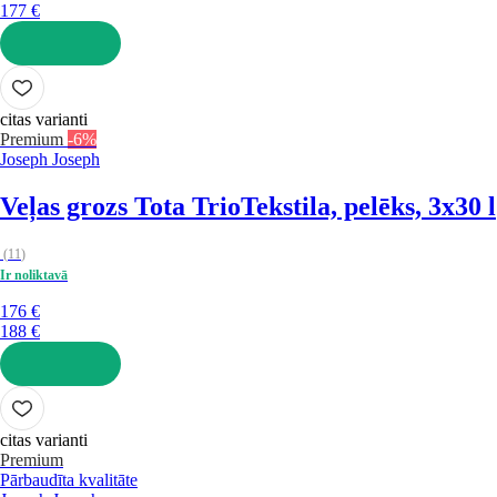
177 €
LIKT GROZĀ
citas varianti
Premium
-6%
Joseph Joseph
Veļas grozs Tota Trio
Tekstila, pelēks, 3x30 l
(
11
)
Ir noliktavā
176 €
188 €
LIKT GROZĀ
citas varianti
Premium
Pārbaudīta kvalitāte