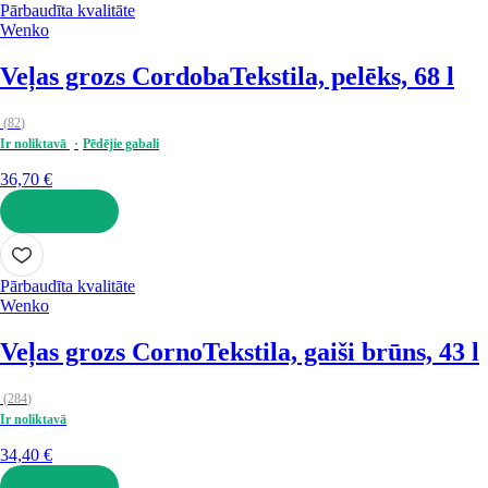
Pārbaudīta kvalitāte
Wenko
Veļas grozs Cordoba
Tekstila, pelēks, 68 l
(
82
)
Ir noliktavā
Pēdējie gabali
36,70 €
LIKT GROZĀ
Pārbaudīta kvalitāte
Wenko
Veļas grozs Corno
Tekstila, gaiši brūns, 43 l
(
284
)
Ir noliktavā
34,40 €