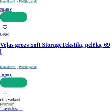
Ir noliktavā
Pēdējie gabali
20,40 €
LIKT GROZĀ
Bigso
Veļas grozs Soft Storage
Tekstila, pelēks, 69
l
Ir noliktavā
Pēdējie gabali
18,90 €
LIKT GROZĀ
citas varianti
Premium
Joseph Joseph