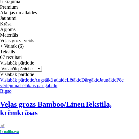
Ir krājumā
Premium
Akcijas un atlaides
Jaunumi
Krāsa
Apjoms
Materiāls
Veļas groza veids
+ Vairāk (6)
Tekstils
67 rezultāti
Vislabāk pārdotie
Vislabāk pārdotie
Vislabāk pārdotie
Augstākā atlaide
Lētākie
Dārgākie
Jaunākie
Pēc
vērtējuma
Lētākais par gabalu
Bigso
Veļas grozs Bamboo/Linen
Tekstila,
krēmkrāsas
(
6
)
Ir noliktavā