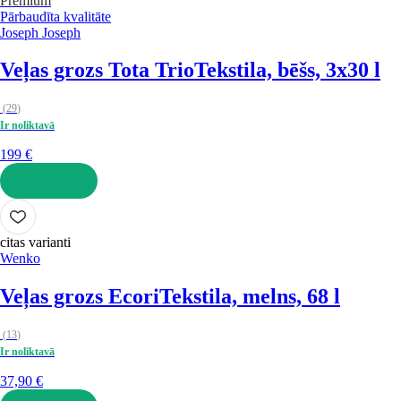
Premium
Pārbaudīta kvalitāte
Joseph Joseph
Veļas grozs Tota Trio
Tekstila, bēšs, 3x30 l
(
29
)
Ir noliktavā
199 €
LIKT GROZĀ
citas varianti
Wenko
Veļas grozs Ecori
Tekstila, melns, 68 l
(
13
)
Ir noliktavā
37,90 €