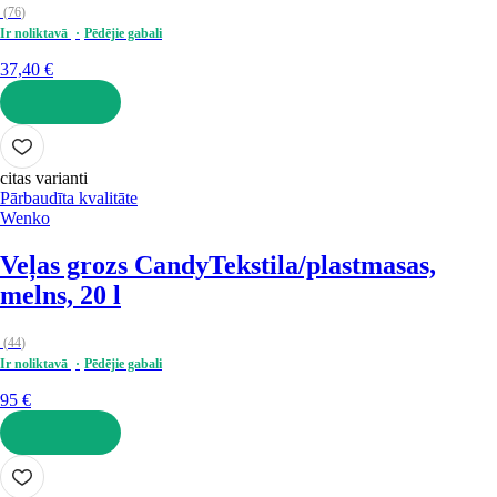
(
76
)
Ir noliktavā
Pēdējie gabali
37,40 €
LIKT GROZĀ
citas varianti
Pārbaudīta kvalitāte
Wenko
Veļas grozs Candy
Tekstila/plastmasas,
melns, 20 l
(
44
)
Ir noliktavā
Pēdējie gabali
95 €
LIKT GROZĀ