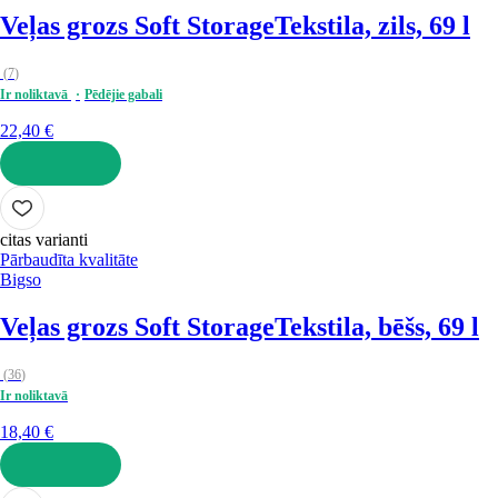
Veļas grozs Soft Storage
Tekstila, zils, 69 l
(
7
)
Ir noliktavā
Pēdējie gabali
22,40 €
LIKT GROZĀ
citas varianti
Pārbaudīta kvalitāte
Bigso
Veļas grozs Soft Storage
Tekstila, bēšs, 69 l
(
36
)
Ir noliktavā
18,40 €
LIKT GROZĀ