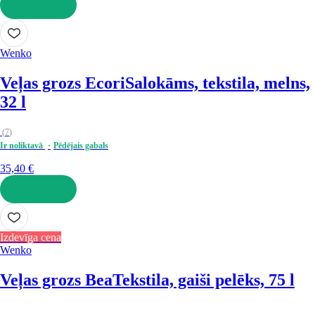
LIKT GROZĀ
Wenko
Veļas grozs Ecori
Salokāms, tekstila, melns,
32 l
(
7
)
Ir noliktavā
Pēdējais gabals
35,40 €
LIKT GROZĀ
Izdevīga cena
Wenko
Veļas grozs Bea
Tekstila, gaiši pelēks, 75 l