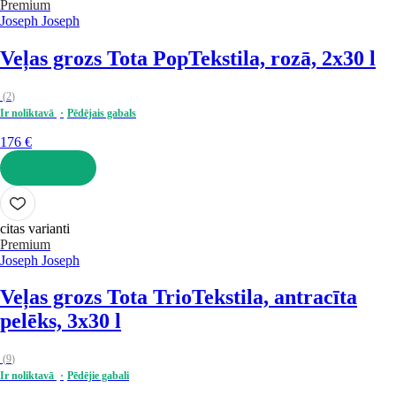
Premium
Joseph Joseph
Veļas grozs Tota Pop
Tekstila, rozā, 2x30 l
(
2
)
Ir noliktavā
Pēdējais gabals
176 €
LIKT GROZĀ
citas varianti
Premium
Joseph Joseph
Veļas grozs Tota Trio
Tekstila, antracīta
pelēks, 3x30 l
(
9
)
Ir noliktavā
Pēdējie gabali