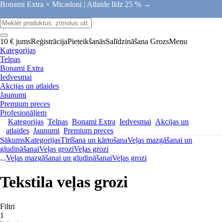
Bonami Extra × Micadoni |
Atlaide līdz 25 % →
10 € jums
Reģistrācija
Pieteikšanās
Salīdzināšana
Grozs
Menu
Kategorijas
Telpas
Bonami Extra
Iedvesmai
Akcijas un atlaides
Jaunumi
Premium preces
Profesionāļiem
Kategorijas
Telpas
Bonami Extra
Iedvesmai
Akcijas un
atlaides
Jaunumi
Premium preces
Sākums
Kategorijas
Tīrīšana un kārtošana
Veļas mazgāšanai un
gludināšanai
Veļas grozi
Veļas grozi
...
Veļas mazgāšanai un gludināšanai
Veļas grozi
Tekstila veļas grozi
Filtri
1