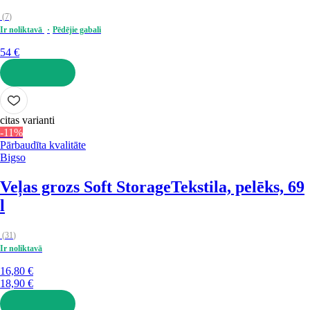
(
7
)
Ir noliktavā
Pēdējie gabali
54 €
LIKT GROZĀ
citas varianti
-11%
Pārbaudīta kvalitāte
Bigso
Veļas grozs Soft Storage
Tekstila, pelēks, 69
l
(
31
)
Ir noliktavā
16,80 €
18,90 €