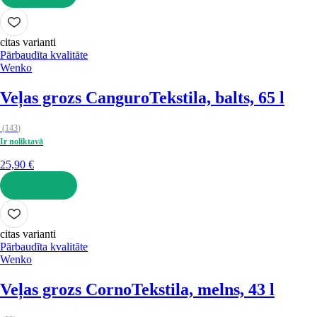
LIKT GROZĀ
citas varianti
Pārbaudīta kvalitāte
Wenko
Veļas grozs Canguro
Tekstila, balts, 65 l
(
143
)
Ir noliktavā
25,90 €
LIKT GROZĀ
citas varianti
Pārbaudīta kvalitāte
Wenko
Veļas grozs Corno
Tekstila, melns, 43 l