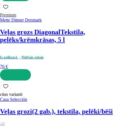
LIKT GROZĀ
Premium
Mette Ditmer Denmark
Veļas grozs Diagonal
Tekstila,
pelēks/krēmkrāsas, 5 l
Ir noliktavā
Pēdējais gabals
76 €
LIKT GROZĀ
citas varianti
Casa Selección
Veļas grozi
(2 gab.), tekstila, pelēki/bēši
(
1
)