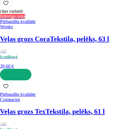
citas varianti
Izdevīga cena
Pārbaudīta kvalitāte
Wenko
Veļas grozs Cora
Tekstila, pelēks, 63 l
(
47
)
Ir noliktavā
39,60 €
LIKT GROZĀ
Pārbaudīta kvalitāte
Compactor
Veļas grozs Tex
Tekstila, pelēks, 61 l
(
43
)