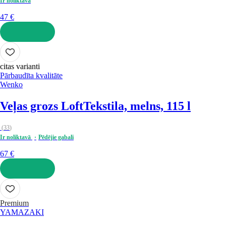
Ir noliktavā
47 €
LIKT GROZĀ
citas varianti
Pārbaudīta kvalitāte
Wenko
Veļas grozs Loft
Tekstila, melns, 115 l
(
33
)
Ir noliktavā
Pēdējie gabali
67 €
LIKT GROZĀ
Premium
YAMAZAKI