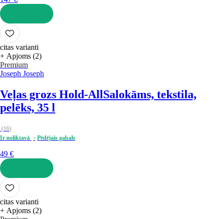
LIKT GROZĀ
citas varianti
+ Apjoms (2)
Premium
Joseph Joseph
Veļas grozs Hold-All
Salokāms, tekstila,
pelēks, 35 l
(
16
)
Ir noliktavā
Pēdējais gabals
49 €
LIKT GROZĀ
citas varianti
+ Apjoms (2)