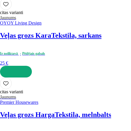
LIKT GROZĀ
citas varianti
Jaunums
OYOY Living Design
Veļas grozs Kara
Tekstila, sarkans
Ir noliktavā
Pēdējais gabals
25 €
LIKT GROZĀ
citas varianti
Jaunums
Premier Housewares
Veļas grozs Harga
Tekstila, melnbalts