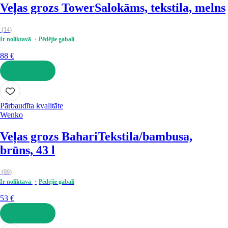
Veļas grozs Tower
Salokāms, tekstila, melns
(
14
)
Ir noliktavā
Pēdējie gabali
88 €
LIKT GROZĀ
Pārbaudīta kvalitāte
Wenko
Veļas grozs Bahari
Tekstila/bambusa,
brūns, 43 l
(
99
)
Ir noliktavā
Pēdējie gabali
53 €
LIKT GROZĀ