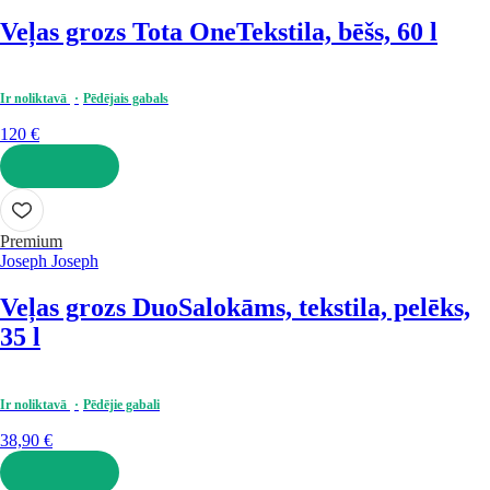
Veļas grozs Tota One
Tekstila, bēšs, 60 l
Ir noliktavā
Pēdējais gabals
120 €
LIKT GROZĀ
Premium
Joseph Joseph
Veļas grozs Duo
Salokāms, tekstila, pelēks,
35 l
Ir noliktavā
Pēdējie gabali
38,90 €