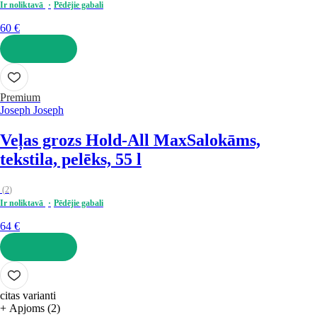
Ir noliktavā
Pēdējie gabali
60 €
LIKT GROZĀ
Premium
Joseph Joseph
Veļas grozs Hold-All Max
Salokāms,
tekstila, pelēks, 55 l
(
2
)
Ir noliktavā
Pēdējie gabali
64 €
LIKT GROZĀ
citas varianti
+ Apjoms (2)