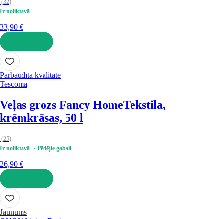
(
32
)
Ir noliktavā
33,90 €
LIKT GROZĀ
Pārbaudīta kvalitāte
Tescoma
Veļas grozs Fancy Home
Tekstila,
krēmkrāsas, 50 l
(
25
)
Ir noliktavā
Pēdējie gabali
26,90 €
LIKT GROZĀ
Jaunums