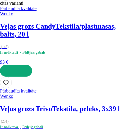
citas varianti
Pārbaudīta kvalitāte
Wenko
Veļas grozs Candy
Tekstila/plastmasas,
balts, 20 l
(
148
)
Ir noliktavā
Pēdējais gabals
93 €
LIKT GROZĀ
Pārbaudīta kvalitāte
Wenko
Veļas grozs Trivo
Tekstila, pelēks, 3x39 l
(
231
)
Ir noliktavā
Pēdējie gabali