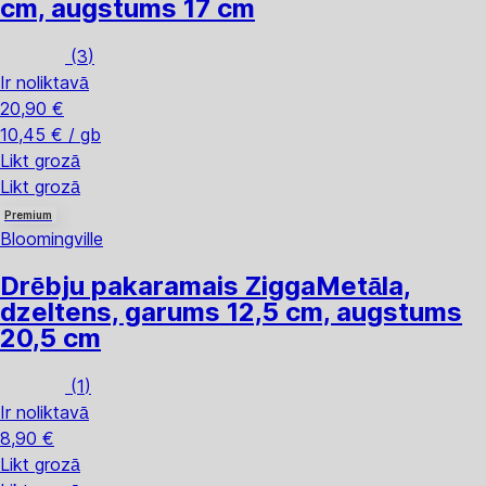
cm, augstums 17 cm
(
3
)
Ir noliktavā
20,90 €
10,45 € / gb
Likt grozā
Likt grozā
Premium
Bloomingville
Drēbju pakaramais Zigga
Metāla,
dzeltens, garums 12,5 cm, augstums
20,5 cm
(
1
)
Ir noliktavā
8,90 €
Likt grozā