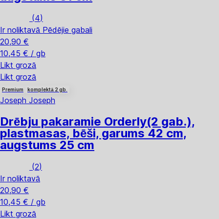
(
4
)
Ir noliktavā
Pēdējie gabali
20,90 €
10,45 € / gb
Likt grozā
Likt grozā
Premium
komplektā 2 gb.
Joseph Joseph
Drēbju pakaramie Orderly
(2 gab.),
plastmasas, bēši, garums 42 cm,
augstums 25 cm
(
2
)
Ir noliktavā
20,90 €
10,45 € / gb
Likt grozā