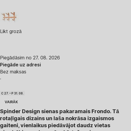
Likt grozā
Piegādāsim no 27. 08. 2026
Piegāde uz adresi
Bez maksas
·
C 27. – P 31. 08.
VAIRĀK
Spinder Design sienas pakaramais Frondo. Tā
rotaļīgais dizains un laša nokrāsa izgaismos
gaiteni, vienlaikus piedāvājot daudz vietas