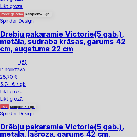
Likt grozā
Izdevīga cena
komplektā 5 gb.
Spinder Design
Drēbju pakaramie Victorie
(5 gab.),
metāla, sudraba krāsas, garums 42
cm, augstums 22 cm
(
5
)
Ir noliktavā
28,70 €
5,74 € / gb
Likt grozā
Likt grozā
-8%
komplektā 5 gb.
Spinder Design
Drēbju pakaramie Victorie
(5 gab.),
metāla, lašrozā, garums 42 cm,