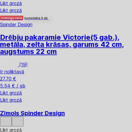
Likt grozā
Likt grozā
Izdevīga cena
komplektā 5 gb.
Spinder Design
Drēbju pakaramie Victorie
(5 gab.),
metāla, zelta krāsas, garums 42 cm,
augstums 22 cm
(
19
)
Ir noliktavā
27,70 €
5,54 € / gb
Likt grozā
Likt grozā
Zīmols Spinder Design
Likt grozā