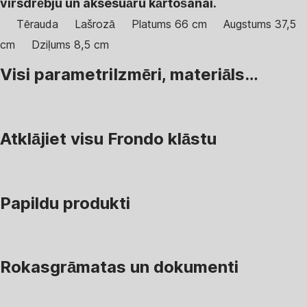
virsdrēbju un aksesuāru kārtošanai.
Tērauda
Lašrozā
Platums 66 cm
Augstums 37,5
cm
Dziļums 8,5 cm
Visi parametri
Izmēri, materiāls…
Atklājiet visu Frondo klāstu
Papildu produkti
Rokasgrāmatas un dokumenti