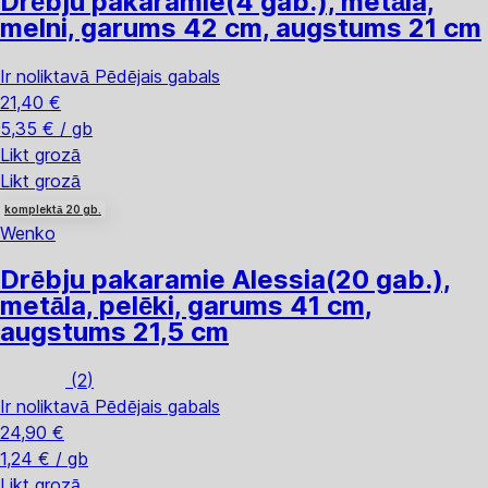
Drēbju pakaramie
(4 gab.), metāla,
melni, garums 42 cm, augstums 21 cm
Ir noliktavā
Pēdējais gabals
21,40 €
5,35 € / gb
Likt grozā
Likt grozā
komplektā 20 gb.
Wenko
Drēbju pakaramie Alessia
(20 gab.),
metāla, pelēki, garums 41 cm,
augstums 21,5 cm
(
2
)
Ir noliktavā
Pēdējais gabals
24,90 €
1,24 € / gb
Likt grozā