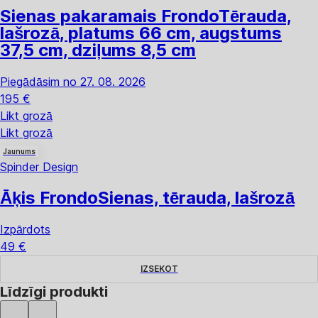
Sienas pakaramais Frondo
Tērauda,
lašrozā, platums 66 cm, augstums
37,5 cm, dziļums 8,5 cm
Piegādāsim no 27. 08. 2026
195 €
Likt grozā
Likt grozā
Jaunums
Spinder Design
Āķis Frondo
Sienas, tērauda, lašrozā
Izpārdots
49 €
IZSEKOT
Līdzīgi produkti