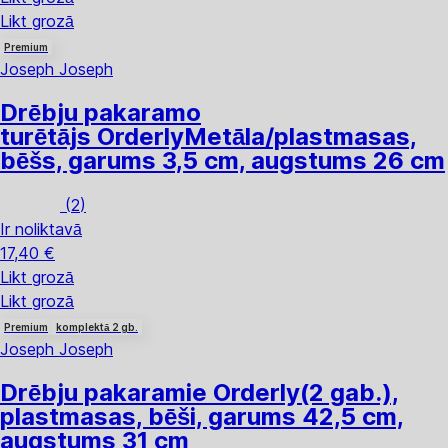
Likt grozā
Premium
Joseph Joseph
Drēbju pakaramo
turētājs Orderly
Metāla/plastmasas,
bēšs, garums 3,5 cm, augstums 26 cm
(
2
)
Ir noliktavā
17,40 €
Likt grozā
Likt grozā
Premium
komplektā 2 gb.
Joseph Joseph
Drēbju pakaramie Orderly
(2 gab.),
plastmasas, bēši, garums 42,5 cm,
augstums 31 cm