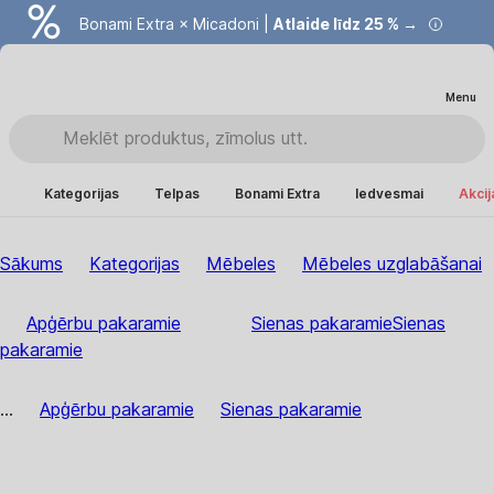
Bonami Extra × Micadoni |
Atlaide līdz 25 % →
Menu
Kategorijas
Telpas
Bonami Extra
Iedvesmai
Akcij
Sākums
Kategorijas
Mēbeles
Mēbeles uzglabāšanai
Apģērbu pakaramie
Sienas pakaramie
Sienas
pakaramie
...
Apģērbu pakaramie
Sienas pakaramie