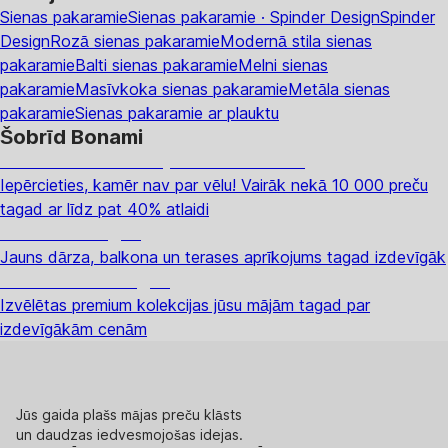
Sienas pakaramie
Sienas pakaramie · Spinder Design
Spinder
Design
Rozā sienas pakaramie
Modernā stila sienas
pakaramie
Balti sienas pakaramie
Melni sienas
pakaramie
Masīvkoka sienas pakaramie
Metāla sienas
pakaramie
Sienas pakaramie ar plauktu
Šobrīd Bonami
Summer Sale: līdz pat 40% atlaide
Iepērcieties, kamēr nav par vēlu! Vairāk nekā 10 000 preču
tagad ar līdz pat 40% atlaidi
Dārzs izdevīgāk
Jauns dārza, balkona un terases aprīkojums tagad izdevīgāk
Premium izdevīgāk
Izvēlētas premium kolekcijas jūsu mājām tagad par
izdevīgākām cenām
Jūs gaida plašs mājas preču klāsts
un daudzas iedvesmojošas idejas.