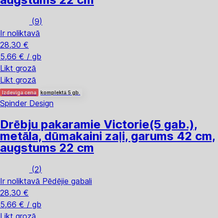
(
9
)
Ir noliktavā
28,30 €
5,66 € / gb
Likt grozā
Likt grozā
Izdevīga cena
komplektā 5 gb.
Spinder Design
Drēbju pakaramie Victorie
(5 gab.),
metāla, dūmakaini zaļi, garums 42 cm,
augstums 22 cm
(
2
)
Ir noliktavā
Pēdējie gabali
28,30 €
5,66 € / gb
Likt grozā