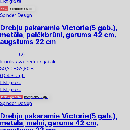
Likt grozā
-8%
komplektā 5 gb.
Spinder Design
Drēbju pakaramie Victorie
(5 gab.),
metāla, pelēkbrūni, garums 42 cm,
augstums 22 cm
(
2
)
Ir noliktavā
Pēdējie gabali
30,20 €
32,90 €
6,04 € / gb
Likt grozā
Likt grozā
Izdevīga cena
komplektā 5 gb.
Spinder Design
Drēbju pakaramie Victorie
(5 gab.),
metāla, melni, garums 42 cm,
augstums 22 cm