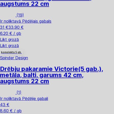
augstums 22 cm
(
19
)
Ir noliktavā
Pēdējais gabals
31 €
33,90 €
6,20 € / gb
Likt grozā
Likt grozā
komplektā 5 gb.
Spinder Design
Drēbju pakaramie Victorie
(5 gab.),
metāla, balti, garums 42 cm,
augstums 22 cm
(
1
)
Ir noliktavā
Pēdējie gabali
43 €
8,60 € / gb