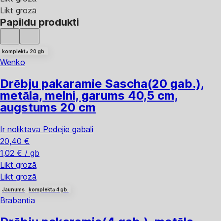
Likt grozā
Papildu produkti
komplektā 20 gb.
Wenko
Drēbju pakaramie Sascha
(20 gab.),
metāla, melni, garums 40,5 cm,
augstums 20 cm
Ir noliktavā
Pēdējie gabali
20,40 €
1,02 € / gb
Likt grozā
Likt grozā
Jaunums
komplektā 4 gb.
Brabantia