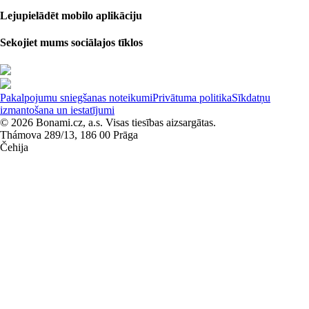
Lejupielādēt mobilo aplikāciju
Sekojiet mums sociālajos tīklos
Pakalpojumu sniegšanas noteikumi
Privātuma politika
Sīkdatņu
izmantošana un iestatījumi
© 2026 Bonami.cz, a.s. Visas tiesības aizsargātas.
Thámova 289/13, 186 00 Prāga
Čehija