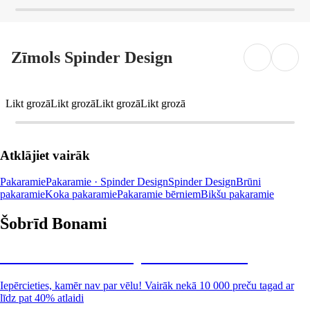
Zīmols Spinder Design
Likt grozā
Likt grozā
Likt grozā
Likt grozā
Atklājiet vairāk
Pakaramie
Pakaramie · Spinder Design
Spinder Design
Brūni
pakaramie
Koka pakaramie
Pakaramie bērniem
Bikšu pakaramie
Šobrīd Bonami
Summer Sale: līdz pat 40% atlaide
Iepērcieties, kamēr nav par vēlu! Vairāk nekā 10 000 preču tagad ar
līdz pat 40% atlaidi