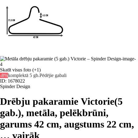
Skatīt visus foto
(+1)
-8%
komplektā 5 gb.
Pēdējie gabali
ID: 1678022
Spinder Design
Drēbju pakaramie Victorie
(5
gab.), metāla, pelēkbrūni,
garums 42 cm, augstums 22 cm
,
…
vairāk