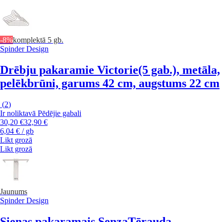
-8%
komplektā 5 gb.
Spinder Design
Drēbju pakaramie Victorie
(5 gab.), metāla,
pelēkbrūni, garums 42 cm, augstums 22 cm
(
2
)
Ir noliktavā
Pēdējie gabali
30,20 €
32,90 €
6,04 € / gb
Likt grozā
Likt grozā
Jaunums
Spinder Design
Sienas pakaramais Senza
Tērauda,