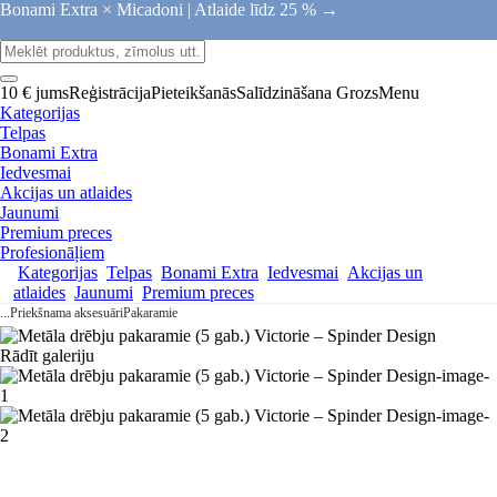
Bonami Extra × Micadoni |
Atlaide līdz 25 % →
10 € jums
Reģistrācija
Pieteikšanās
Salīdzināšana
Grozs
Menu
Kategorijas
Telpas
Bonami Extra
Iedvesmai
Akcijas un atlaides
Jaunumi
Premium preces
Profesionāļiem
Kategorijas
Telpas
Bonami Extra
Iedvesmai
Akcijas un
atlaides
Jaunumi
Premium preces
...
Priekšnama aksesuāri
Pakaramie
Rādīt galeriju