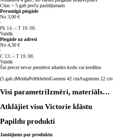
Citas > 5 gab preču pasūtījumam
Personīgā piegāde
No 3,90 €
·
Pk 14. – T 19. 08.
Vairāk
Piegāde uz adresi
No 4,30 €
·
C 13. – T 19. 08.
Vairāk
Šai precei nevar piemērot atlaides kodu vai kredītus
(5 gab.)
Metāla
Pelēkbrūni
Garums 42 cm
Augstums 22 cm
Visi parametri
Izmēri, materiāls…
Atklājiet visu Victorie klāstu
Papildu produkti
Jautājums par produktu