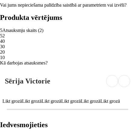
Vai jums nepieciešama palīdzība saistībā ar parametriem vai izvēli?
Produkta vērtējums
5
Atsauksmju skaits
(
2
)
5
2
4
0
3
0
2
0
1
0
Kā darbojas atsauksmes?
Sērija Victorie
Likt grozā
Likt grozā
Likt grozā
Likt grozā
Likt grozā
Likt grozā
Iedvesmojieties