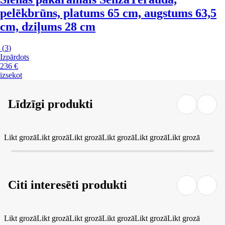
pelēkbrūns, platums 65 cm, augstums 63,5
cm, dziļums 28 cm
(
3
)
Izpārdots
236 €
izsekot
Līdzīgi produkti
Likt grozā
Likt grozā
Likt grozā
Likt grozā
Likt grozā
Likt grozā
Citi interesēti produkti
Likt grozā
Likt grozā
Likt grozā
Likt grozā
Likt grozā
Likt grozā