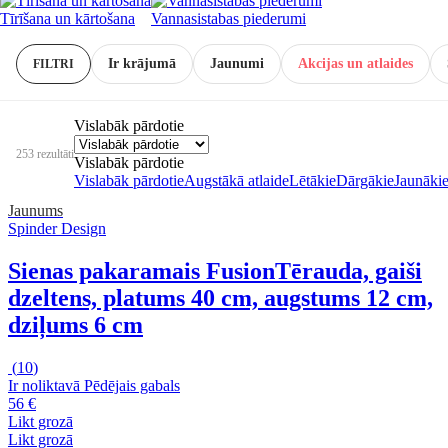
Tīrīšana un kārtošana
Vannasistabas piederumi
Ir krājumā
Jaunumi
Akcijas un atlaides
FILTRI
Vislabāk pārdotie
253 rezultāti
Vislabāk pārdotie
Vislabāk pārdotie
Augstākā atlaide
Lētākie
Dārgākie
Jaunāki
Jaunums
Spinder Design
Sienas pakaramais Fusion
Tērauda, gaiši
dzeltens, platums 40 cm, augstums 12 cm,
dziļums 6 cm
(
10
)
Ir noliktavā
Pēdējais gabals
56 €
Likt grozā
Likt grozā