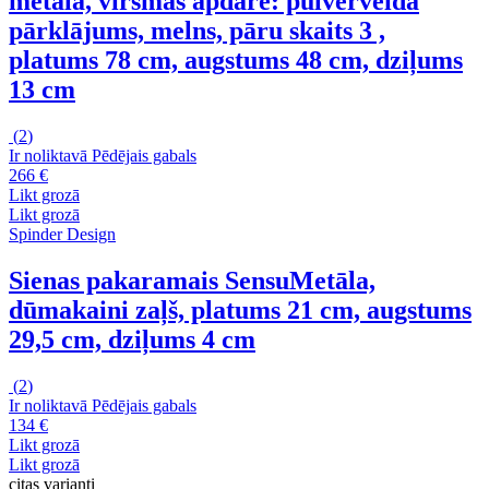
metāla, virsmas apdare: pulverveida
pārklājums, melns, pāru skaits 3 ,
platums 78 cm, augstums 48 cm, dziļums
13 cm
(
2
)
Ir noliktavā
Pēdējais gabals
266 €
Likt grozā
Likt grozā
Spinder Design
Sienas pakaramais Sensu
Metāla,
dūmakaini zaļš, platums 21 cm, augstums
29,5 cm, dziļums 4 cm
(
2
)
Ir noliktavā
Pēdējais gabals
134 €
Likt grozā
Likt grozā
citas varianti