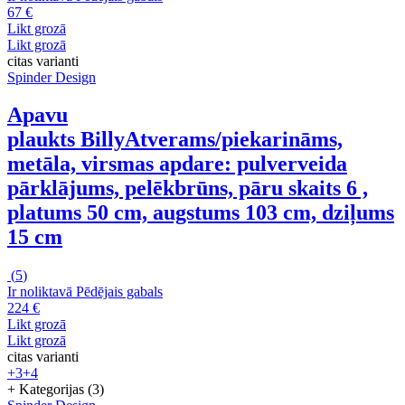
67 €
Likt grozā
Likt grozā
citas varianti
Spinder Design
Apavu
plaukts Billy
Atverams/piekarināms,
metāla, virsmas apdare: pulverveida
pārklājums, pelēkbrūns, pāru skaits 6 ,
platums 50 cm, augstums 103 cm, dziļums
15 cm
(
5
)
Ir noliktavā
Pēdējais gabals
224 €
Likt grozā
Likt grozā
citas varianti
+3
+4
+ Kategorijas (3)