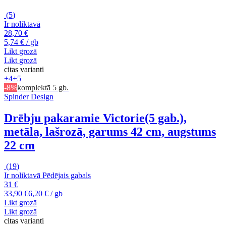
(
5
)
Ir noliktavā
28,70 €
5,74 € / gb
Likt grozā
Likt grozā
citas varianti
+4
+5
-8%
komplektā 5 gb.
Spinder Design
Drēbju pakaramie Victorie
(5 gab.),
metāla, lašrozā, garums 42 cm, augstums
22 cm
(
19
)
Ir noliktavā
Pēdējais gabals
31 €
33,90 €
6,20 € / gb
Likt grozā
Likt grozā
citas varianti