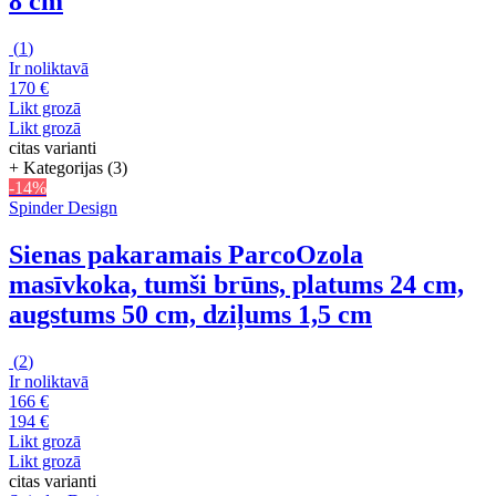
8 cm
(
1
)
Ir noliktavā
170 €
Likt grozā
Likt grozā
citas varianti
+ Kategorijas (3)
-14%
Spinder Design
Sienas pakaramais Parco
Ozola
masīvkoka, tumši brūns, platums 24 cm,
augstums 50 cm, dziļums 1,5 cm
(
2
)
Ir noliktavā
166 €
194 €
Likt grozā
Likt grozā
citas varianti