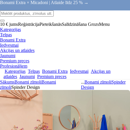
Bonami Extra × Micadoni |
Atlaide līdz 25 % →
10 € jums
Reģistrācija
Pieteikšanās
Salīdzināšana
Grozs
Menu
Kategorijas
Telpas
Bonami Extra
Iedvesmai
Akcijas un atlaides
Jaunumi
Premium preces
Profesionāļiem
Kategorijas
Telpas
Bonami Extra
Iedvesmai
Akcijas un
atlaides
Jaunumi
Premium preces
Sākums
Bonami zīmoli
Bonami
...
Bonami zīmoli
Spinder
zīmoli
Spinder Design
Design