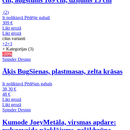
(
2
)
Ir noliktavā
Pēdējie gabali
309 €
Likt grozā
Likt grozā
citas varianti
+2
+3
+ Kategorijas (3)
-20%
Spinder Design
Āķis Bug
Sienas, plastmasas, zelta krāsas
Ir noliktavā
Pēdējais gabals
38,30 €
48 €
Likt grozā
Likt grozā
Spinder Design
Kumode Joey
Metāla, virsmas apdare: