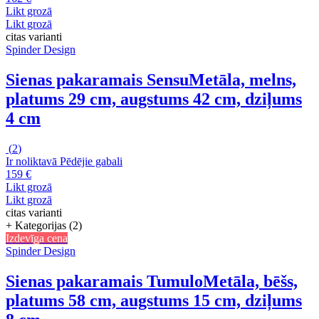
Likt grozā
Likt grozā
citas varianti
Spinder Design
Sienas pakaramais Sensu
Metāla, melns,
platums 29 cm, augstums 42 cm, dziļums
4 cm
(
2
)
Ir noliktavā
Pēdējie gabali
159 €
Likt grozā
Likt grozā
citas varianti
+ Kategorijas (2)
Izdevīga cena
Spinder Design
Sienas pakaramais Tumulo
Metāla, bēšs,
platums 58 cm, augstums 15 cm, dziļums