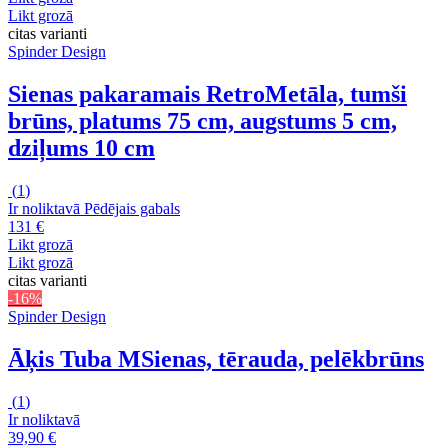
Likt grozā
citas varianti
Spinder Design
Sienas pakaramais Retro
Metāla, tumši
brūns, platums 75 cm, augstums 5 cm,
dziļums 10 cm
(
1
)
Ir noliktavā
Pēdējais gabals
131 €
Likt grozā
Likt grozā
citas varianti
-16%
Spinder Design
Āķis Tuba M
Sienas, tērauda, pelēkbrūns
(
1
)
Ir noliktavā
39,90 €