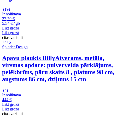
(
19
)
Ir noliktavā
27,70 €
5,54 € / gb
Likt grozā
Likt grozā
citas varianti
+4
+5
Spinder Design
Apavu plaukts Billy
Atverams, metāla,
virsmas apdare: pulverveida pārklājums,
pelēkbrūns, pāru skaits 8 , platums 98 cm,
augstums 86 cm, dziļums 15 cm
(
4
)
Ir noliktavā
444 €
Likt grozā
Likt grozā
citas varianti