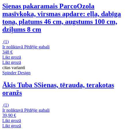
Sienas pakaramais Parco
Ozola
masīvkoka, virsmas apdare: eļļa, dabīga
toņa, platums 46 cm, augstums 100 cm,
dziļums 8 cm
(
1
)
Ir noliktavā
Pēdējie gabali
348 €
Likt grozā
Likt grozā
citas varianti
Spinder Design
Āķis Tuba S
Sienas, tērauda, terakotas
oranžs
(
1
)
Ir noliktavā
Pēdējie gabali
39,90 €
Likt grozā
Likt grozā