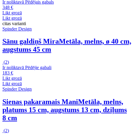
Ir noliktavā
Pēdējais gabals
348 €
Likt grozā
Likt grozā
citas varianti
Spinder Design
Sānu galdiņš Mira
Metāla, melns, ø 40 cm,
augstums 45 cm
(
2
)
Ir noliktavā
Pēdējie gabali
183 €
Likt grozā
Likt grozā
Spinder Design
Sienas pakaramais Mani
Metāla, melns,
platums 15 cm, augstums 13 cm, dziļums
8 cm
(
2
)