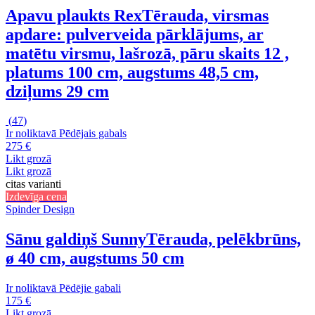
Apavu plaukts Rex
Tērauda, virsmas
apdare: pulverveida pārklājums, ar
matētu virsmu, lašrozā, pāru skaits 12 ,
platums 100 cm, augstums 48,5 cm,
dziļums 29 cm
(
47
)
Ir noliktavā
Pēdējais gabals
275 €
Likt grozā
Likt grozā
citas varianti
Izdevīga cena
Spinder Design
Sānu galdiņš Sunny
Tērauda, pelēkbrūns,
ø 40 cm, augstums 50 cm
Ir noliktavā
Pēdējie gabali
175 €
Likt grozā