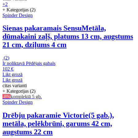
+2
+ Kategorijas (2)
Spinder Design
Sienas pakaramais Sensu
Metāla,
dūmakaini zaļš, platums 13 cm, augstums
21 cm, dziļums 4 cm
(
2
)
Ir noliktavā
Pēdējais gabals
102 €
Likt grozā
Likt grozā
citas varianti
+ Kategorijas (2)
-8%
komplektā 5 gb.
Spinder Design
Drēbju pakaramie Victorie
(5 gab.),
metāla, pelēkbrūni, garums 42 cm,
augstums 22 cm