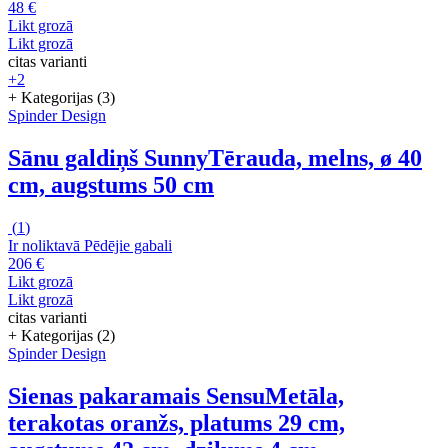
48 €
Likt grozā
Likt grozā
citas varianti
+2
+ Kategorijas (3)
Spinder Design
Sānu galdiņš Sunny
Tērauda, melns, ø 40
cm, augstums 50 cm
(
1
)
Ir noliktavā
Pēdējie gabali
206 €
Likt grozā
Likt grozā
citas varianti
+ Kategorijas (2)
Spinder Design
Sienas pakaramais Sensu
Metāla,
terakotas oranžs, platums 29 cm,