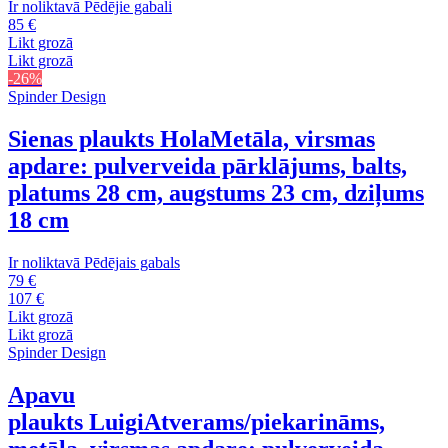
Ir noliktavā
Pēdējie gabali
85 €
Likt grozā
Likt grozā
-26%
Spinder Design
Sienas plaukts Hola
Metāla, virsmas
apdare: pulverveida pārklājums, balts,
platums 28 cm, augstums 23 cm, dziļums
18 cm
Ir noliktavā
Pēdējais gabals
79 €
107 €
Likt grozā
Likt grozā
Spinder Design
Apavu
plaukts Luigi
Atverams/piekarināms,