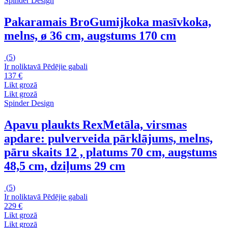
Spinder Design
Pakaramais Bro
Gumijkoka masīvkoka,
melns, ø 36 cm, augstums 170 cm
(
5
)
Ir noliktavā
Pēdējie gabali
137 €
Likt grozā
Likt grozā
Spinder Design
Apavu plaukts Rex
Metāla, virsmas
apdare: pulverveida pārklājums, melns,
pāru skaits 12 , platums 70 cm, augstums
48,5 cm, dziļums 29 cm
(
5
)
Ir noliktavā
Pēdējie gabali
229 €
Likt grozā
Likt grozā