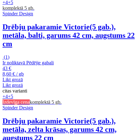
+4
+5
komplektā 5 gb.
Spinder Design
Drēbju pakaramie Victorie
(5 gab.),
metāla, balti, garums 42 cm, augstums 22
cm
(
1
)
Ir noliktavā
Pēdējie gabali
43 €
8,60 € / gb
Likt grozā
Likt grozā
citas varianti
+4
+5
Izdevīga cena
komplektā 5 gb.
Spinder Design
Drēbju pakaramie Victorie
(5 gab.),
metāla, zelta krāsas, garums 42 cm,
augstums 22 cm