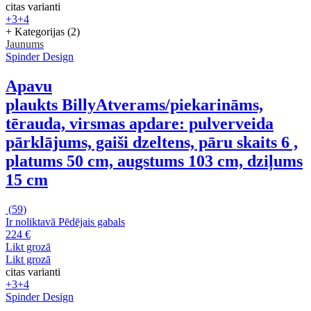
citas varianti
+3
+4
+ Kategorijas (2)
Jaunums
Spinder Design
Apavu
plaukts Billy
Atverams/piekarināms,
tērauda, virsmas apdare: pulverveida
pārklājums, gaiši dzeltens, pāru skaits 6 ,
platums 50 cm, augstums 103 cm, dziļums
15 cm
(
59
)
Ir noliktavā
Pēdējais gabals
224 €
Likt grozā
Likt grozā
citas varianti
+3
+4
Spinder Design