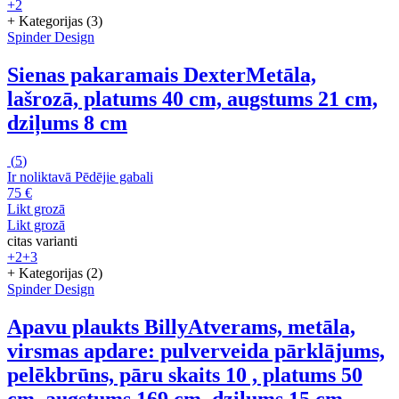
+2
+ Kategorijas (3)
Spinder Design
Sienas pakaramais Dexter
Metāla,
lašrozā, platums 40 cm, augstums 21 cm,
dziļums 8 cm
(
5
)
Ir noliktavā
Pēdējie gabali
75 €
Likt grozā
Likt grozā
citas varianti
+2
+3
+ Kategorijas (2)
Spinder Design
Apavu plaukts Billy
Atverams, metāla,
virsmas apdare: pulverveida pārklājums,
pelēkbrūns, pāru skaits 10 , platums 50
cm, augstums 169 cm, dziļums 15 cm