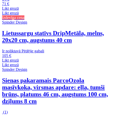
71 €
Likt grozā
Likt grozā
Izdevīga cena
Spinder Design
Lietussargu statīvs Drip
Metāla, melns,
20x20 cm, augstums 40 cm
Ir noliktavā
Pēdējie gabali
105 €
Likt grozā
Likt grozā
Spinder Design
Sienas pakaramais Parco
Ozola
masīvkoka, virsmas apdare: eļļa, tumši
brūns, platums 46 cm, augstums 100 cm,
dziļums 8 cm
(
1
)