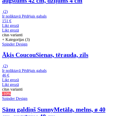
augstums 42 cm, dziļums 4 cm
(
2
)
Ir noliktavā
Pēdējais gabals
151 €
Likt grozā
Likt grozā
citas varianti
+ Kategorijas (3)
Spinder Design
Āķis Coucou
Sienas, tērauda, zils
(
2
)
Ir noliktavā
Pēdējais gabals
46 €
Likt grozā
Likt grozā
citas varianti
-10%
Spinder Design
Sānu galdiņš Sunny
Metāla, melns, ø 40