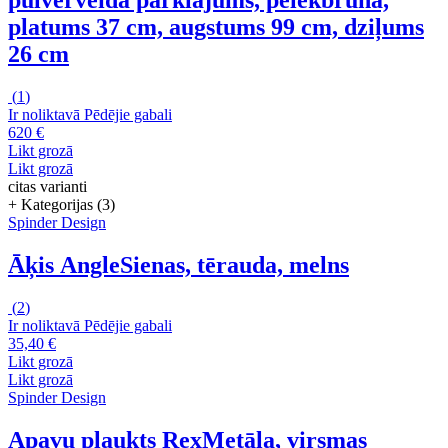
pulverveida pārklājums, pelēkbrūna,
platums 37 cm, augstums 99 cm, dziļums
26 cm
(
1
)
Ir noliktavā
Pēdējie gabali
620 €
Likt grozā
Likt grozā
citas varianti
+ Kategorijas (3)
Spinder Design
Āķis Angle
Sienas, tērauda, melns
(
2
)
Ir noliktavā
Pēdējie gabali
35,40 €
Likt grozā
Likt grozā
Spinder Design
Apavu plaukts Rex
Metāla, virsmas