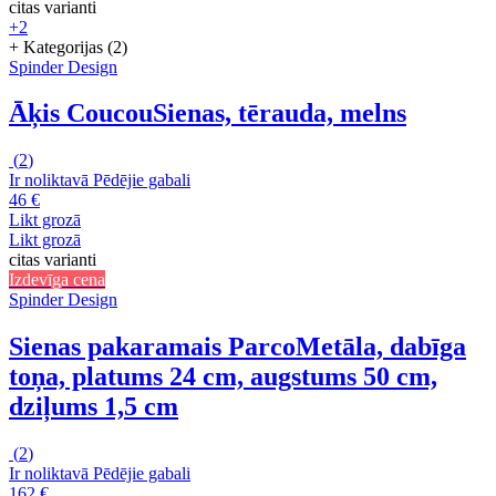
citas varianti
+2
+ Kategorijas (2)
Spinder Design
Āķis Coucou
Sienas, tērauda, melns
(
2
)
Ir noliktavā
Pēdējie gabali
46 €
Likt grozā
Likt grozā
citas varianti
Izdevīga cena
Spinder Design
Sienas pakaramais Parco
Metāla, dabīga
toņa, platums 24 cm, augstums 50 cm,
dziļums 1,5 cm
(
2
)
Ir noliktavā
Pēdējie gabali
162 €