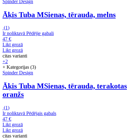
Spinder Design
Āķis Tuba M
Sienas, tērauda, melns
(
1
)
Ir noliktavā
Pēdējie gabali
47 €
Likt grozā
Likt grozā
citas varianti
+2
+ Kategorijas (3)
Spinder Design
Āķis Tuba M
Sienas, tērauda, terakotas
oranžs
(
1
)
Ir noliktavā
Pēdējais gabals
47 €
Likt grozā
Likt grozā
citas varianti