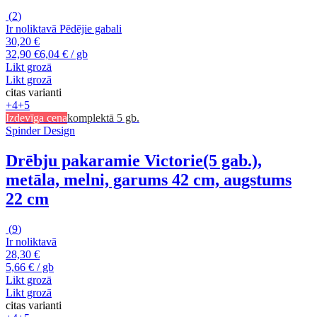
(
2
)
Ir noliktavā
Pēdējie gabali
30,20 €
32,90 €
6,04 € / gb
Likt grozā
Likt grozā
citas varianti
+4
+5
Izdevīga cena
komplektā 5 gb.
Spinder Design
Drēbju pakaramie Victorie
(5 gab.),
metāla, melni, garums 42 cm, augstums
22 cm
(
9
)
Ir noliktavā
28,30 €
5,66 € / gb
Likt grozā
Likt grozā
citas varianti