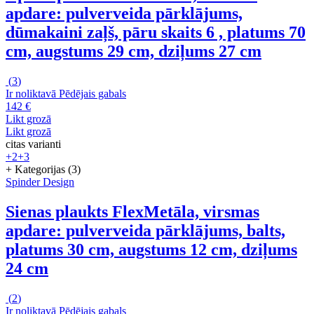
apdare: pulverveida pārklājums,
dūmakaini zaļš, pāru skaits 6 , platums 70
cm, augstums 29 cm, dziļums 27 cm
(
3
)
Ir noliktavā
Pēdējais gabals
142 €
Likt grozā
Likt grozā
citas varianti
+2
+3
+ Kategorijas (3)
Spinder Design
Sienas plaukts Flex
Metāla, virsmas
apdare: pulverveida pārklājums, balts,
platums 30 cm, augstums 12 cm, dziļums
24 cm
(
2
)
Ir noliktavā
Pēdējais gabals