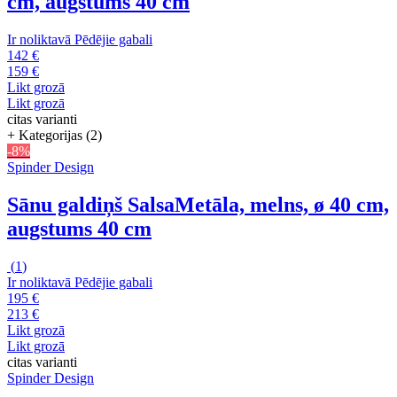
cm, augstums 40 cm
Ir noliktavā
Pēdējie gabali
142 €
159 €
Likt grozā
Likt grozā
citas varianti
+ Kategorijas (2)
-8%
Spinder Design
Sānu galdiņš Salsa
Metāla, melns, ø 40 cm,
augstums 40 cm
(
1
)
Ir noliktavā
Pēdējie gabali
195 €
213 €
Likt grozā
Likt grozā
citas varianti
Spinder Design