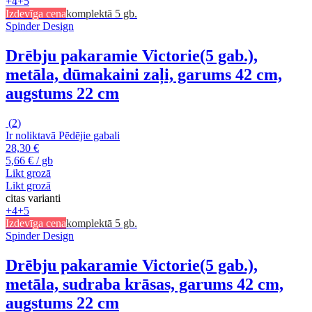
+4
+5
Izdevīga cena
komplektā 5 gb.
Spinder Design
Drēbju pakaramie Victorie
(5 gab.),
metāla, dūmakaini zaļi, garums 42 cm,
augstums 22 cm
(
2
)
Ir noliktavā
Pēdējie gabali
28,30 €
5,66 € / gb
Likt grozā
Likt grozā
citas varianti
+4
+5
Izdevīga cena
komplektā 5 gb.
Spinder Design
Drēbju pakaramie Victorie
(5 gab.),
metāla, sudraba krāsas, garums 42 cm,
augstums 22 cm