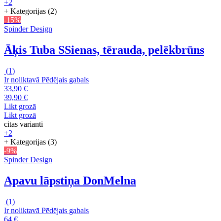
+2
+ Kategorijas (2)
-15%
Spinder Design
Āķis Tuba S
Sienas, tērauda, pelēkbrūns
(
1
)
Ir noliktavā
Pēdējais gabals
33,90 €
39,90 €
Likt grozā
Likt grozā
citas varianti
+2
+ Kategorijas (3)
-9%
Spinder Design
Apavu lāpstiņa Don
Melna
(
1
)
Ir noliktavā
Pēdējais gabals
64 €