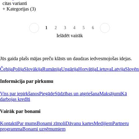
citas varianti
+ Kategorijas (3)
1
2
3
4
5
6
Ielādēt vairāk
Jūs gaida plašs mājas preču klāsts un daudzas iedvesmojošas idejas.
Čehija
Polija
Slovākija
Rumānija
Ungārija
Horvātija
Lietuva
Latvija
Slovēn
Informācija par pirkumu
Viss par iepirkšanos
Piegāde
Sūdzības un atgriešana
Maksājumi
Kā
darbojas kredīti
Vairāk par bonami
Kontakti
Par mums
Bonami zīmoli
Dāvanu kartes
Medijiem
Partneru
programma
Bonami uzņēmumiem