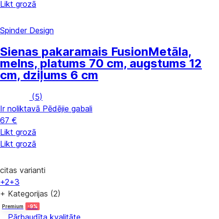
Likt grozā
Spinder Design
Sienas pakaramais Fusion
Metāla,
melns, platums 70 cm, augstums 12
cm, dziļums 6 cm
(
5
)
Ir noliktavā
Pēdējie gabali
67 €
Likt grozā
Likt grozā
citas varianti
+2
+3
+ Kategorijas (2)
Premium
-9%
Pārbaudīta kvalitāte