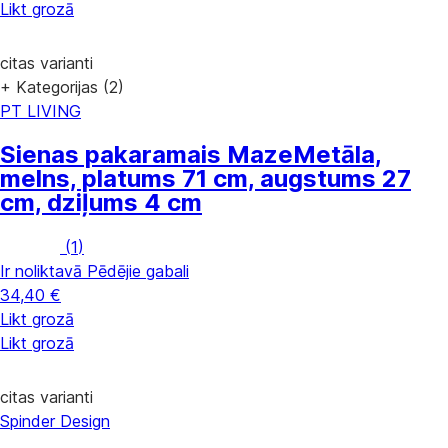
Likt grozā
citas varianti
+ Kategorijas (2)
PT LIVING
Sienas pakaramais Maze
Metāla,
melns, platums 71 cm, augstums 27
cm, dziļums 4 cm
(
1
)
Ir noliktavā
Pēdējie gabali
34,40 €
Likt grozā
Likt grozā
citas varianti
Spinder Design