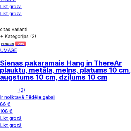
Likt grozā
Likt grozā
citas varianti
+ Kategorijas (2)
Premium
-20%
UMAGE
Sienas pakaramais Hang in There
Ar
plauktu, metāla, melns, platums 10 cm,
augstums 10 cm, dziļums 10 cm
(
2
)
Ir noliktavā
Pēdējie gabali
86 €
108 €
Likt grozā
Likt grozā