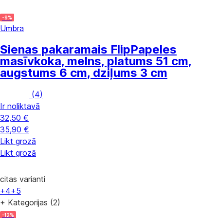
-9%
Umbra
Sienas pakaramais Flip
Papeles
masīvkoka, melns, platums 51 cm,
augstums 6 cm, dziļums 3 cm
(
4
)
Ir noliktavā
32,50 €
35,90 €
Likt grozā
Likt grozā
citas varianti
+4
+5
+ Kategorijas (2)
-12%