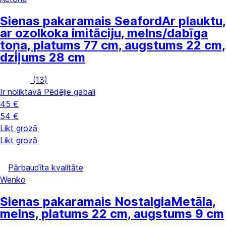
Sienas pakaramais Seaford
Ar plauktu,
ar ozolkoka imitāciju, melns/dabīga
toņa, platums 77 cm, augstums 22 cm,
dziļums 28 cm
(
13
)
Ir noliktavā
Pēdējie gabali
45 €
54 €
Likt grozā
Likt grozā
Pārbaudīta kvalitāte
Wenko
Sienas pakaramais Nostalgia
Metāla,
melns, platums 22 cm, augstums 9 cm