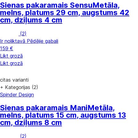
Sienas pakaramais Sensu
Metāla,
melns, platums 29 cm, augstums 42
cm, dziļums 4 cm
(
2
)
Ir noliktavā
Pēdējie gabali
159 €
Likt grozā
Likt grozā
citas varianti
+ Kategorijas (2)
Spinder Design
Sienas pakaramais Mani
Metāla,
melns, platums 15 cm, augstums 13
cm, dziļums 8 cm
(
2
)