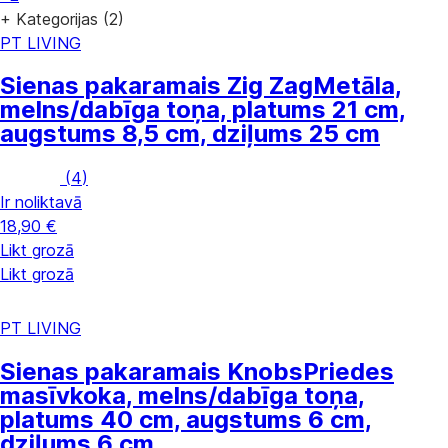
+ Kategorijas (2)
PT LIVING
Sienas pakaramais Zig Zag
Metāla,
melns/dabīga toņa, platums 21 cm,
augstums 8,5 cm, dziļums 25 cm
(
4
)
Ir noliktavā
18,90 €
Likt grozā
Likt grozā
PT LIVING
Sienas pakaramais Knobs
Priedes
masīvkoka, melns/dabīga toņa,
platums 40 cm, augstums 6 cm,
dziļums 6 cm