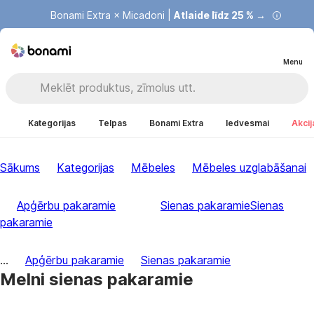
Bonami Extra × Micadoni |
Atlaide līdz 25 % →
Menu
Kategorijas
Telpas
Bonami Extra
Iedvesmai
Akcij
Sākums
Kategorijas
Mēbeles
Mēbeles uzglabāšanai
Apģērbu pakaramie
Sienas pakaramie
Sienas
pakaramie
...
Apģērbu pakaramie
Sienas pakaramie
Melni sienas pakaramie