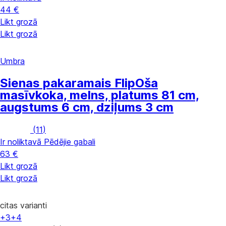
44 €
Likt grozā
Likt grozā
Umbra
Sienas pakaramais Flip
Oša
masīvkoka, melns, platums 81 cm,
augstums 6 cm, dziļums 3 cm
(
11
)
Ir noliktavā
Pēdējie gabali
63 €
Likt grozā
Likt grozā
citas varianti
+3
+4