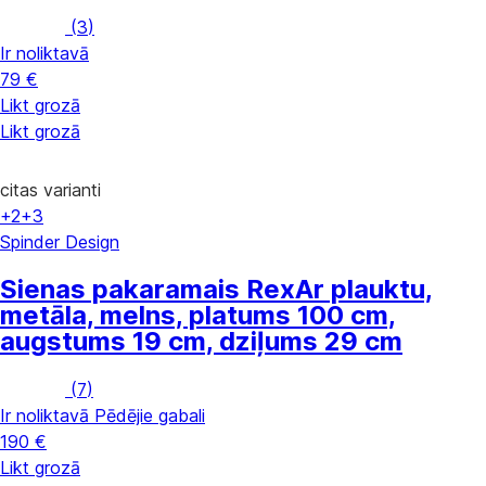
(
3
)
Ir noliktavā
79 €
Likt grozā
Likt grozā
citas varianti
+2
+3
Spinder Design
Sienas pakaramais Rex
Ar plauktu,
metāla, melns, platums 100 cm,
augstums 19 cm, dziļums 29 cm
(
7
)
Ir noliktavā
Pēdējie gabali
190 €
Likt grozā