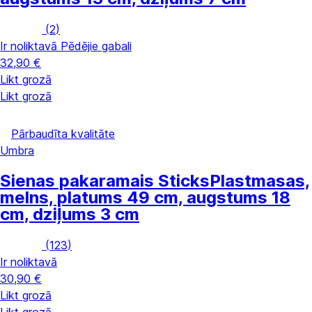
(
2
)
Ir noliktavā
Pēdējie gabali
32,90 €
Likt grozā
Likt grozā
Pārbaudīta kvalitāte
Umbra
Sienas pakaramais Sticks
Plastmasas,
melns, platums 49 cm, augstums 18
cm, dziļums 3 cm
(
123
)
Ir noliktavā
30,90 €
Likt grozā
Likt grozā