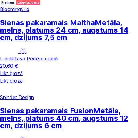
Premium
Izdevīga cena
Bloomingville
Sienas pakaramais Maltha
Metāla,
melns, platums 24 cm, augstums 14
cm, dziļums 7,5 cm
(
1
)
Ir noliktavā
Pēdējie gabali
20,60 €
Likt grozā
Likt grozā
Spinder Design
Sienas pakaramais Fusion
Metāla,
melns, platums 40 cm, augstums 12
cm, dziļums 6 cm