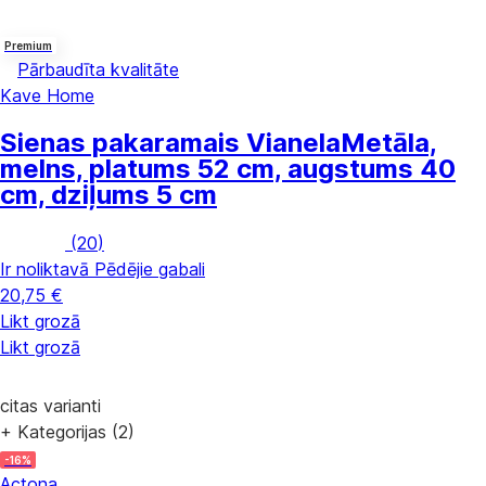
Premium
Pārbaudīta kvalitāte
Kave Home
Sienas pakaramais Vianela
Metāla,
melns, platums 52 cm, augstums 40
cm, dziļums 5 cm
(
20
)
Ir noliktavā
Pēdējie gabali
20,75 €
Likt grozā
Likt grozā
citas varianti
+ Kategorijas (2)
-16%
Actona