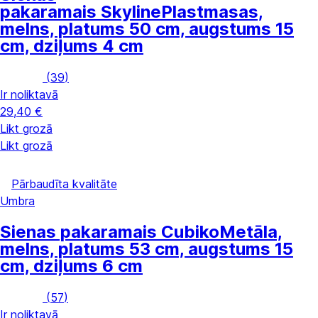
pakaramais Skyline
Plastmasas,
melns, platums 50 cm, augstums 15
cm, dziļums 4 cm
(
39
)
Ir noliktavā
29,40 €
Likt grozā
Likt grozā
Pārbaudīta kvalitāte
Umbra
Sienas pakaramais Cubiko
Metāla,
melns, platums 53 cm, augstums 15
cm, dziļums 6 cm
(
57
)
Ir noliktavā