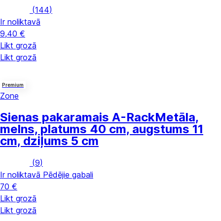
(
144
)
Ir noliktavā
9,40 €
Likt grozā
Likt grozā
Premium
Zone
Sienas pakaramais A-Rack
Metāla,
melns, platums 40 cm, augstums 11
cm, dziļums 5 cm
(
9
)
Ir noliktavā
Pēdējie gabali
70 €
Likt grozā
Likt grozā