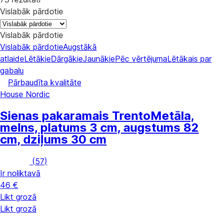
Vislabāk pārdotie
Vislabāk pārdotie
Vislabāk pārdotie
Augstākā
atlaide
Lētākie
Dārgākie
Jaunākie
Pēc vērtējuma
Lētākais par
gabalu
Pārbaudīta kvalitāte
House Nordic
Sienas pakaramais Trento
Metāla,
melns, platums 3 cm, augstums 82
cm, dziļums 30 cm
(
57
)
Ir noliktavā
46 €
Likt grozā
Likt grozā