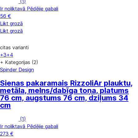
(
1
)
Ir noliktavā
Pēdējie gabali
56 €
Likt grozā
Likt grozā
citas varianti
+3
+4
+ Kategorijas (2)
Spinder Design
Sienas pakaramais Rizzoli
Ar plauktu,
metāla, melns/dabīga toņa, platums
76 cm, augstums 76 cm, dziļums 34
cm
(
1
)
Ir noliktavā
Pēdējie gabali
273 €