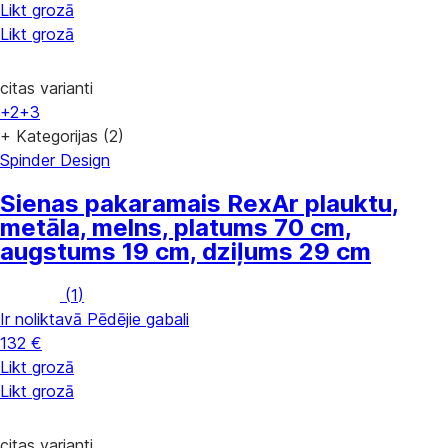
Likt grozā
Likt grozā
citas varianti
+2
+3
+ Kategorijas (2)
Spinder Design
Sienas pakaramais Rex
Ar plauktu,
metāla, melns, platums 70 cm,
augstums 19 cm, dziļums 29 cm
(
1
)
Ir noliktavā
Pēdējie gabali
132 €
Likt grozā
Likt grozā
citas varianti