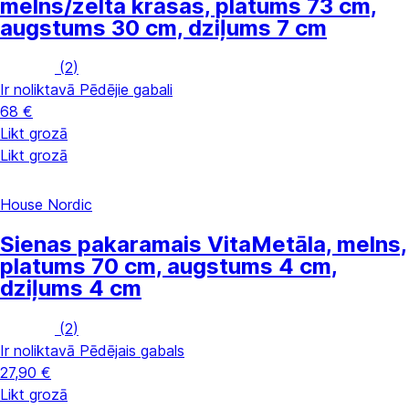
melns/zelta krāsas, platums 73 cm,
augstums 30 cm, dziļums 7 cm
(
2
)
Ir noliktavā
Pēdējie gabali
68 €
Likt grozā
Likt grozā
House Nordic
Sienas pakaramais Vita
Metāla, melns,
platums 70 cm, augstums 4 cm,
dziļums 4 cm
(
2
)
Ir noliktavā
Pēdējais gabals
27,90 €
Likt grozā