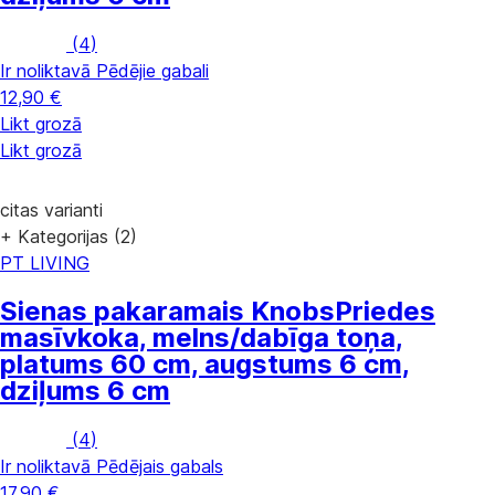
(
4
)
Ir noliktavā
Pēdējie gabali
12,90 €
Likt grozā
Likt grozā
citas varianti
+ Kategorijas (2)
PT LIVING
Sienas pakaramais Knobs
Priedes
masīvkoka, melns/dabīga toņa,
platums 60 cm, augstums 6 cm,
dziļums 6 cm
(
4
)
Ir noliktavā
Pēdējais gabals
17,90 €