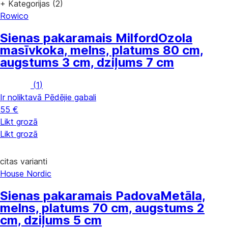
+ Kategorijas (2)
Rowico
Sienas pakaramais Milford
Ozola
masīvkoka, melns, platums 80 cm,
augstums 3 cm, dziļums 7 cm
(
1
)
Ir noliktavā
Pēdējie gabali
55 €
Likt grozā
Likt grozā
citas varianti
House Nordic
Sienas pakaramais Padova
Metāla,
melns, platums 70 cm, augstums 2
cm, dziļums 5 cm