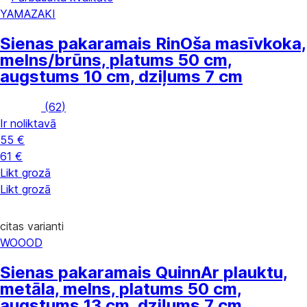
YAMAZAKI
Sienas pakaramais Rin
Oša masīvkoka,
melns/brūns, platums 50 cm,
augstums 10 cm, dziļums 7 cm
(
62
)
Ir noliktavā
55 €
61 €
Likt grozā
Likt grozā
citas varianti
WOOOD
Sienas pakaramais Quinn
Ar plauktu,
metāla, melns, platums 50 cm,
augstums 13 cm, dziļums 7 cm