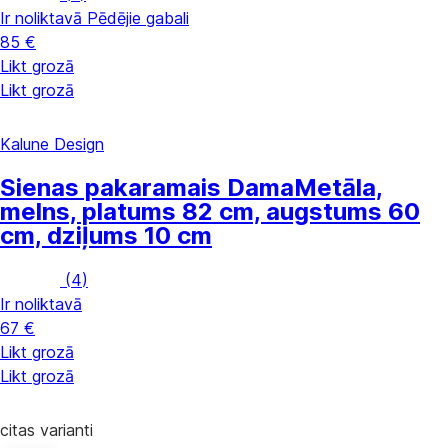
Ir noliktavā
Pēdējie gabali
85 €
Likt grozā
Likt grozā
Kalune Design
Sienas pakaramais Dama
Metāla,
melns, platums 82 cm, augstums 60
cm, dziļums 10 cm
(
4
)
Ir noliktavā
67 €
Likt grozā
Likt grozā
citas varianti