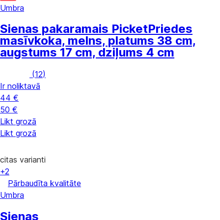
Umbra
Sienas pakaramais Picket
Priedes
masīvkoka, melns, platums 38 cm,
augstums 17 cm, dziļums 4 cm
(
12
)
Ir noliktavā
44 €
50 €
Likt grozā
Likt grozā
citas varianti
+2
Pārbaudīta kvalitāte
Umbra
Sienas