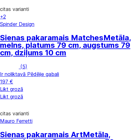
citas varianti
+2
Spinder Design
Sienas pakaramais Matches
Metāla,
melns, platums 79 cm, augstums 79
cm, dziļums 10 cm
(
5
)
Ir noliktavā
Pēdējie gabali
197 €
Likt grozā
Likt grozā
citas varianti
Mauro Ferretti
Sienas pakaramais Art
Metāla,