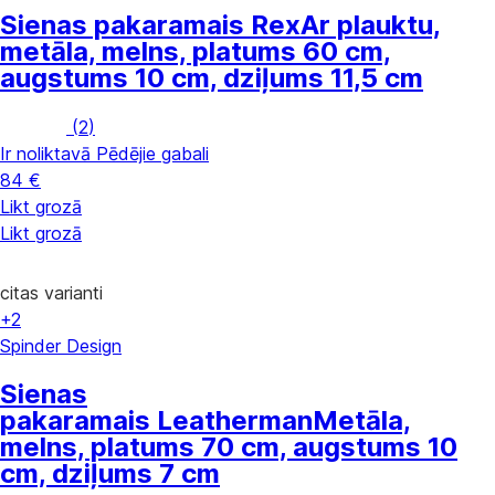
Sienas pakaramais Rex
Ar plauktu,
metāla, melns, platums 60 cm,
augstums 10 cm, dziļums 11,5 cm
(
2
)
Ir noliktavā
Pēdējie gabali
84 €
Likt grozā
Likt grozā
citas varianti
+2
Spinder Design
Sienas
pakaramais Leatherman
Metāla,
melns, platums 70 cm, augstums 10
cm, dziļums 7 cm