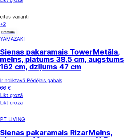
citas varianti
+2
Premium
YAMAZAKI
Sienas pakaramais Tower
Metāla,
melns, platums 38,5 cm, augstums
162 cm, dziļums 47 cm
Ir noliktavā
Pēdējais gabals
66 €
Likt grozā
Likt grozā
PT LIVING
Sienas pakaramais Rizar
Melns,