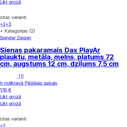
Likt grozā
citas varianti
+2
+3
+ Kategorijas (2)
Spinder Design
Sienas pakaramais Dax Play
Ar
plauktu, metāla, melns, platums 72
cm, augstums 12 cm, dziļums 7,5 cm
(
1
)
Ir noliktavā
Pēdējais gabals
118 €
Likt grozā
Likt grozā
citas varianti
+2