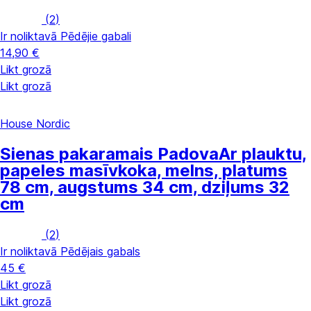
(
2
)
Ir noliktavā
Pēdējie gabali
14,90 €
Likt grozā
Likt grozā
House Nordic
Sienas pakaramais Padova
Ar plauktu,
papeles masīvkoka, melns, platums
78 cm, augstums 34 cm, dziļums 32
cm
(
2
)
Ir noliktavā
Pēdējais gabals
45 €
Likt grozā
Likt grozā