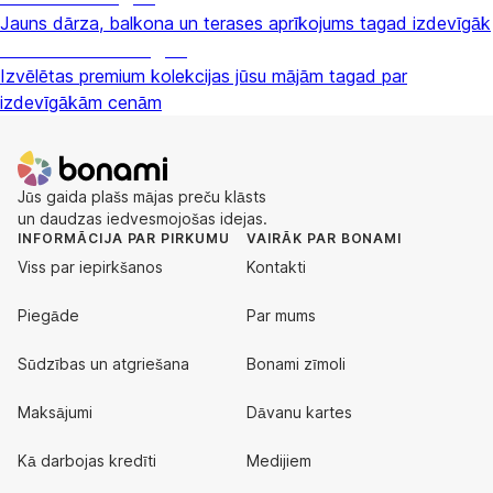
Jauns dārza, balkona un terases aprīkojums tagad izdevīgāk
Premium izdevīgāk
Izvēlētas premium kolekcijas jūsu mājām tagad par
izdevīgākām cenām
Jūs gaida plašs mājas preču klāsts
un daudzas iedvesmojošas idejas.
INFORMĀCIJA PAR PIRKUMU
VAIRĀK PAR BONAMI
Viss par iepirkšanos
Kontakti
Piegāde
Par mums
Sūdzības un atgriešana
Bonami zīmoli
Maksājumi
Dāvanu kartes
Kā darbojas kredīti
Medijiem