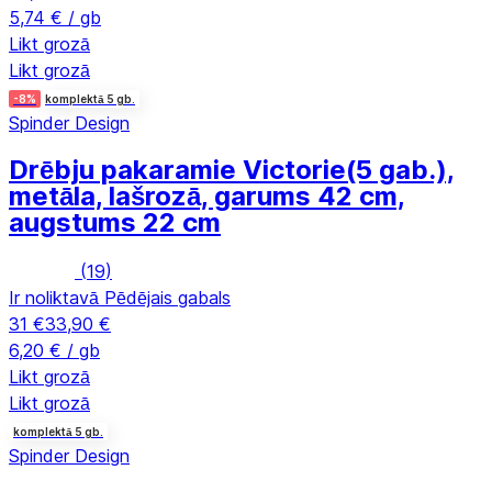
5,74 € / gb
Likt grozā
Likt grozā
-8%
komplektā 5 gb.
Spinder Design
Drēbju pakaramie Victorie
(5 gab.),
metāla, lašrozā, garums 42 cm,
augstums 22 cm
(
19
)
Ir noliktavā
Pēdējais gabals
31 €
33,90 €
6,20 € / gb
Likt grozā
Likt grozā
komplektā 5 gb.
Spinder Design