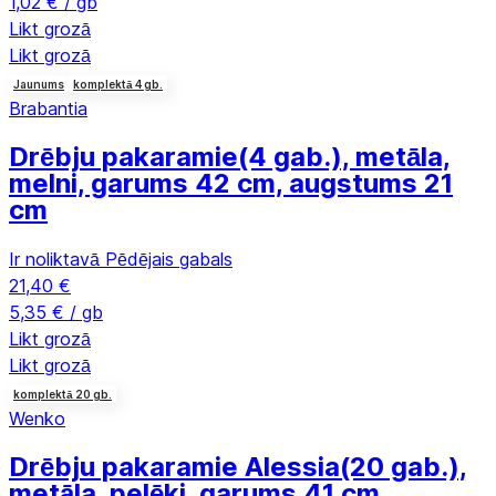
1,02 € / gb
Likt grozā
Likt grozā
Jaunums
komplektā 4 gb.
Brabantia
Drēbju pakaramie
(4 gab.), metāla,
melni, garums 42 cm, augstums 21
cm
Ir noliktavā
Pēdējais gabals
21,40 €
5,35 € / gb
Likt grozā
Likt grozā
komplektā 20 gb.
Wenko
Drēbju pakaramie Alessia
(20 gab.),
metāla, pelēki, garums 41 cm,