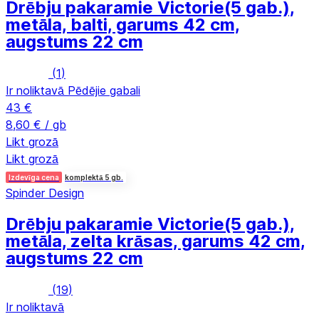
Drēbju pakaramie Victorie
(5 gab.),
metāla, balti, garums 42 cm,
augstums 22 cm
(
1
)
Ir noliktavā
Pēdējie gabali
43 €
8,60 € / gb
Likt grozā
Likt grozā
Izdevīga cena
komplektā 5 gb.
Spinder Design
Drēbju pakaramie Victorie
(5 gab.),
metāla, zelta krāsas, garums 42 cm,
augstums 22 cm
(
19
)
Ir noliktavā