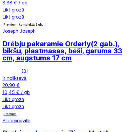
3,38 € / gb
Likt grozā
Likt grozā
Premium
komplektā 2 gb.
Joseph Joseph
Drēbju pakaramie Orderly
(2 gab.),
bikšu, plastmasas, bēši, garums 33
cm, augstums 17 cm
(
3
)
Ir noliktavā
20,90 €
10,45 € / gb
Likt grozā
Likt grozā
Premium
Bloomingville