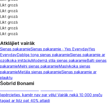
Likt grozā
Likt grozā
Likt grozā
Likt grozā
Likt grozā
Likt grozā
Atklājiet vairāk
Sienas pakaramie
Sienas pakaramie · Yes Everyday
Yes
Everyday
Dabīga toņa sienas pakaramie
Sienas pakaramie ar
ozolkoka imitāciju
Modernā stila sienas pakaramie
Balti sienas
pakaramie
Melni sienas pakaramie
Masīvkoka sienas
pakaramie
Metāla sienas pakaramie
Sienas pakaramie ar
plauktu
Šobrīd Bonami
Summer Sale: līdz pat 40% atlaide
Iepērcieties, kamēr nav par vēlu! Vairāk nekā 10 000 preču
tagad ar līdz pat 40% atlaidi
Dārzs izdevīgāk