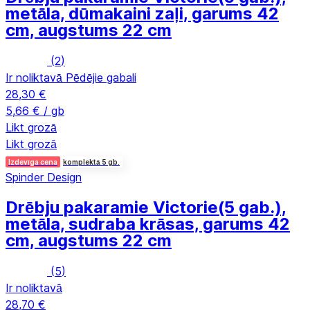
metāla, dūmakaini zaļi, garums 42
cm, augstums 22 cm
(
2
)
Ir noliktavā
Pēdējie gabali
28,30 €
5,66 € / gb
Likt grozā
Likt grozā
Izdevīga cena
komplektā 5 gb.
Spinder Design
Drēbju pakaramie Victorie
(5 gab.),
metāla, sudraba krāsas, garums 42
cm, augstums 22 cm
(
5
)
Ir noliktavā
28,70 €