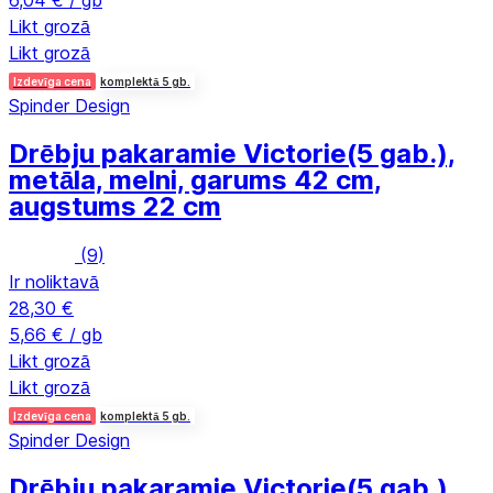
6,04 € / gb
Likt grozā
Likt grozā
Izdevīga cena
komplektā 5 gb.
Spinder Design
Drēbju pakaramie Victorie
(5 gab.),
metāla, melni, garums 42 cm,
augstums 22 cm
(
9
)
Ir noliktavā
28,30 €
5,66 € / gb
Likt grozā
Likt grozā
Izdevīga cena
komplektā 5 gb.
Spinder Design
Drēbju pakaramie Victorie
(5 gab.),