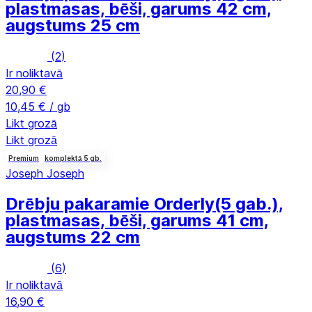
plastmasas, bēši, garums 42 cm,
augstums 25 cm
(
2
)
Ir noliktavā
20,90 €
10,45 € / gb
Likt grozā
Likt grozā
Premium
komplektā 5 gb.
Joseph Joseph
Drēbju pakaramie Orderly
(5 gab.),
plastmasas, bēši, garums 41 cm,
augstums 22 cm
(
6
)
Ir noliktavā
16,90 €