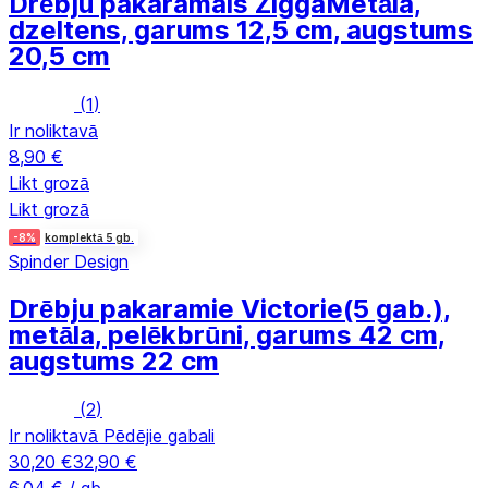
Drēbju pakaramais Zigga
Metāla,
dzeltens, garums 12,5 cm, augstums
20,5 cm
(
1
)
Ir noliktavā
8,90 €
Likt grozā
Likt grozā
-8%
komplektā 5 gb.
Spinder Design
Drēbju pakaramie Victorie
(5 gab.),
metāla, pelēkbrūni, garums 42 cm,
augstums 22 cm
(
2
)
Ir noliktavā
Pēdējie gabali
30,20 €
32,90 €