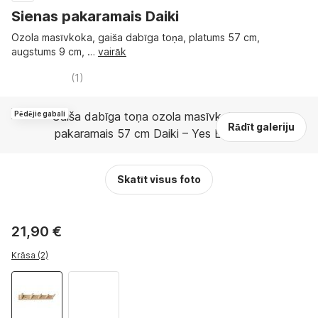
Sienas pakaramais Daiki
Ozola masīvkoka, gaiša dabīga toņa, platums 57 cm,
augstums 9 cm
, …
vairāk
(
1
)
Pēdējie gabali
Rādīt galeriju
Skatīt visus foto
21,90 €
Krāsa (2)