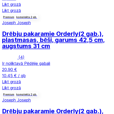
Likt grozā
Likt grozā
Premium
komplektā 2 gb.
Joseph Joseph
Drēbju pakaramie Orderly
(2 gab.),
plastmasas, bēši, garums 42,5 cm,
augstums 31 cm
(
4
)
Ir noliktavā
Pēdējie gabali
20,90 €
10,45 € / gb
Likt grozā
Likt grozā
Premium
komplektā 2 gb.
Joseph Joseph
Drēbju pakaramie Orderly
(2 gab.),