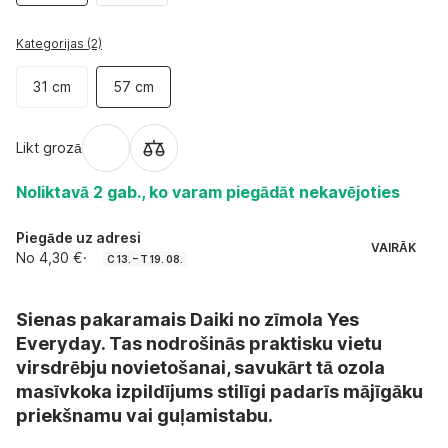
Kategorijas (2)
31 cm
57 cm
Likt grozā
Noliktavā 2 gab., ko varam piegādāt nekavējoties
Piegāde uz adresi
VAIRĀK
No 4,30 €
·
C 13. – T 19. 08.
Sienas pakaramais Daiki no zīmola Yes
Everyday. Tas nodrošinās praktisku vietu
virsdrēbju novietošanai, savukārt tā ozola
masīvkoka izpildījums stilīgi padarīs mājīgāku
priekšnamu vai guļamistabu.