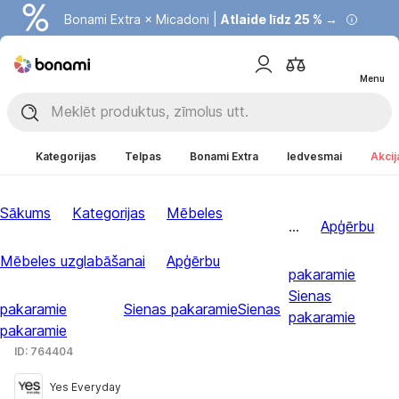
Bonami Extra × Micadoni |
Atlaide līdz 25 % →
Menu
Kategorijas
Telpas
Bonami Extra
Iedvesmai
Akcij
Sākums
Kategorijas
Mēbeles
...
Apģērbu
Mēbeles uzglabāšanai
Apģērbu
pakaramie
Sienas
pakaramie
Sienas pakaramie
Sienas
pakaramie
pakaramie
ID: 764404
Yes Everyday