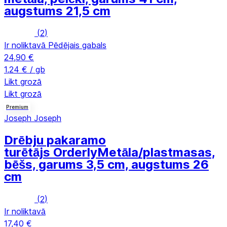
augstums 21,5 cm
(
2
)
Ir noliktavā
Pēdējais gabals
24,90 €
1,24 € / gb
Likt grozā
Likt grozā
Premium
Joseph Joseph
Drēbju pakaramo
turētājs Orderly
Metāla/plastmasas,
bēšs, garums 3,5 cm, augstums 26
cm
(
2
)
Ir noliktavā
17,40 €