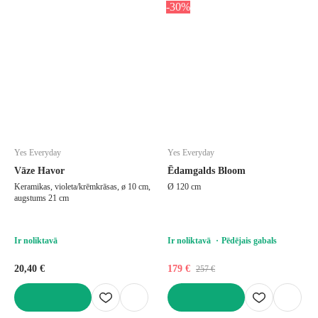
-30%
Yes Everyday
Yes Everyday
Vāze Havor
Ēdamgalds Bloom
Keramikas, violeta/krēmkrāsas, ø 10 cm,
Ø 120 cm
augstums 21 cm
Ir noliktavā
Ir noliktavā
Pēdējais gabals
20,40 €
179 €
257 €
LIKT GROZĀ
LIKT GROZĀ