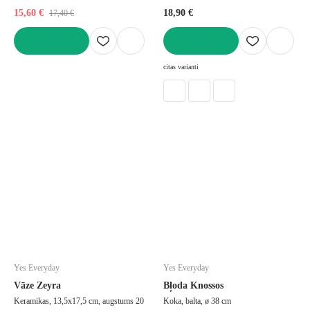
15,60 €
18,90 €
17,40 €
LIKT GROZĀ
LIKT GROZĀ
citas varianti
Yes Everyday
Yes Everyday
Vāze Zeyra
Bļoda Knossos
Keramikas, 13,5x17,5 cm, augstums 20
Koka, balta, ø 38 cm