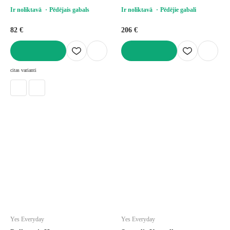
Ir noliktavā
Pēdējais gabals
Ir noliktavā
Pēdējie gabali
82 €
206 €
LIKT GROZĀ
LIKT GROZĀ
citas varianti
Yes Everyday
Yes Everyday