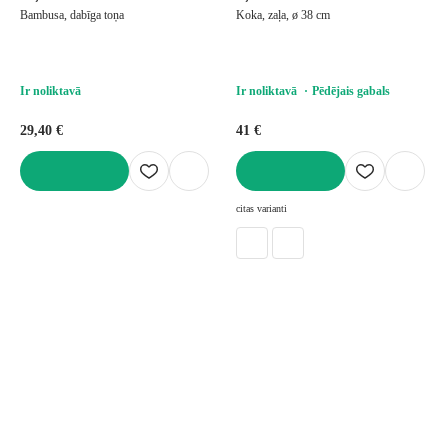
Bambusa, dabīga toņa
Koka, zaļa, ø 38 cm
Ir noliktavā
Ir noliktavā
Pēdējais gabals
29,40 €
41 €
LIKT GROZĀ
LIKT GROZĀ
citas varianti