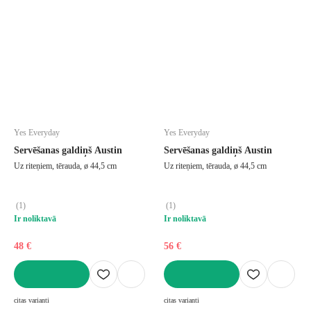
Yes Everyday
Yes Everyday
Servēšanas galdiņš Austin
Servēšanas galdiņš Austin
Uz riteņiem, tērauda, ø 44,5 cm
Uz riteņiem, tērauda, ø 44,5 cm
(
1
)
(
1
)
Ir noliktavā
Ir noliktavā
48 €
56 €
LIKT GROZĀ
LIKT GROZĀ
citas varianti
citas varianti