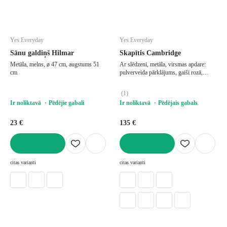
Yes Everyday
Yes Everyday
Sānu galdiņš Hilmar
Skapītis Cambridge
Metāla, melns, ø 47 cm, augstums 51
Ar slēdzeni, metāla, virsmas apdare:
cm
pulverveida pārklājums, gaiši rozā,
platums 35 cm, augstums 76 cm,
dziļums 40 cm
(
1
)
Ir noliktavā
Pēdējie gabali
Ir noliktavā
Pēdējais gabals
23 €
135 €
LIKT GROZĀ
LIKT GROZĀ
citas varianti
citas varianti