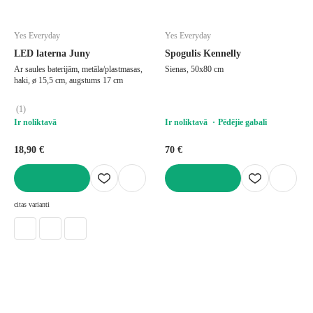
Yes Everyday
Yes Everyday
LED laterna Juny
Spogulis Kennelly
Ar saules baterijām, metāla/plastmasas,
Sienas, 50x80 cm
haki, ø 15,5 cm, augstums 17 cm
(
1
)
Ir noliktavā
Ir noliktavā
Pēdējie gabali
18,90 €
70 €
LIKT GROZĀ
LIKT GROZĀ
citas varianti