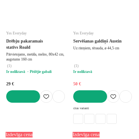
Yes Everyday
Yes Everyday
Drēbju pakaramais
Servēšanas galdiņš Austin
statīvs Roald
Uz riteņiem, tērauda, ø 44,5 cm
Pārvietojams, metāla, melns, 80x42 cm,
augstums 160 cm
(
1
)
(
1
)
Ir noliktavā
Pēdējie gabali
Ir noliktavā
29 €
50 €
LIKT GROZĀ
LIKT GROZĀ
citas varianti
Izdevīga cena
Izdevīga cena