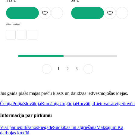
113 €
25 €
LIKT GROZĀ
LIKT GROZĀ
citas varianti
1
2
3
Jūs gaida plašs mājas preču klāsts un daudzas iedvesmojošas idejas.
Čehija
Polija
Slovākija
Rumānija
Ungārija
Horvātija
Lietuva
Latvija
Slovēn
Informācija par pirkumu
Viss par iepirkšanos
Piegāde
Sūdzības un atgriešana
Maksājumi
Kā
darbojas kredīti