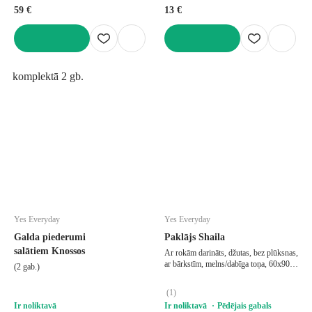
59 €
13 €
LIKT GROZĀ
LIKT GROZĀ
komplektā 2 gb.
Yes Everyday
Yes Everyday
Galda piederumi
Paklājs Shaila
salātiem Knossos
Ar rokām darināts, džutas, bez plūksnas,
ar bārkstīm, melns/dabīga toņa, 60x90
(2 gab.)
cm
(
1
)
Ir noliktavā
Ir noliktavā
Pēdējais gabals