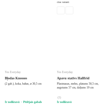
citas varianti
Yes Everyday
Yes Everyday
Bļodas Knossos
Apavu statīvs Hallfrid
(2 gab.), koka, baltas, ø 30,5 cm
Plastmasas, melns, platums 50,5 cm,
augstums 57 cm, dziļums 19 cm
(
1
)
Ir noliktavā
Pēdējais gabals
Ir noliktavā