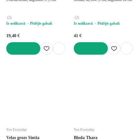
(
2
)
(
2
)
Ir noliktavā
Pēdējie gabali
Ir noliktavā
Pēdējie gabali
19,40 €
41 €
LIKT GROZĀ
LIKT GROZĀ
Yes Everyday
Yes Everyday
Veļas grozs Sintia
Bļoda Thara