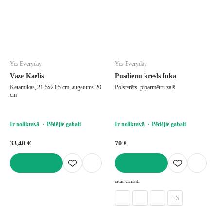
Yes Everyday
Yes Everyday
Vāze Kaelis
Pusdienu krēsls Inka
Keramikas, 21,5x23,5 cm, augstums 20
Polsterēts, piparmētru zaļš
cm
Ir noliktavā
Pēdējie gabali
Ir noliktavā
Pēdējie gabali
33,40 €
70 €
LIKT GROZĀ
LIKT GROZĀ
citas varianti
+3