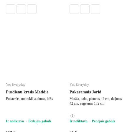
Yes Everyday
Yes Everyday
Pusdienu krēsls Maddie
Pakaramais Jorid
Polsterēts, no buklē auduma, bēšs
Metāla, balts, platums 42 cm, dziļums
42 cm, augstums 172 cm
(
1
)
Ir noliktavā
Pēdējais gabals
Ir noliktavā
Pēdējais gabals