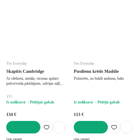
Yes Everyday
Yes Everyday
Skapītis Cambridge
Pusdienu krēsls Maddie
Ar slēdzeni, metāla, virsmas apdare:
Polsterēts, no buklē auduma, balts
pulverveida pārklājums, salvijas zaļš,
platums 35 cm, augstums 76 cm,
dziļums 40 cm
(
1
)
Ir noliktavā
Pēdējais gabals
Ir noliktavā
Pēdējie gabali
134 €
113 €
LIKT GROZĀ
LIKT GROZĀ
citas varianti
citas varianti