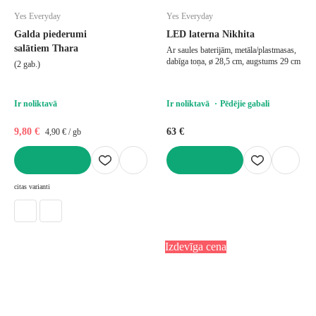
Yes Everyday
Yes Everyday
Galda piederumi
LED laterna Nikhita
salātiem Thara
Ar saules baterijām, metāla/plastmasas,
dabīga toņa, ø 28,5 cm, augstums 29 cm
(2 gab.)
Ir noliktavā
Ir noliktavā
Pēdējie gabali
9,80 €
63 €
4,90 € / gb
LIKT GROZĀ
LIKT GROZĀ
citas varianti
Izdevīga cena