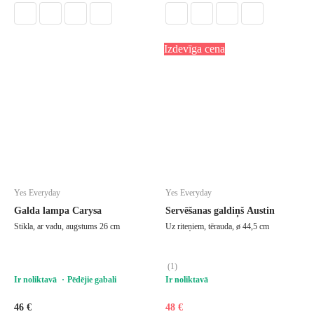
Izdevīga cena
Yes Everyday
Yes Everyday
Galda lampa Carysa
Servēšanas galdiņš Austin
Stikla, ar vadu, augstums 26 cm
Uz riteņiem, tērauda, ø 44,5 cm
(
1
)
Ir noliktavā
Pēdējie gabali
Ir noliktavā
46 €
48 €