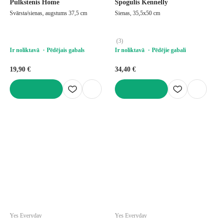
Pulkstenis Home
Spogulis Kennelly
Svārsta/sienas, augstums 37,5 cm
Sienas, 35,5x50 cm
(
3
)
Ir noliktavā
Pēdējais gabals
Ir noliktavā
Pēdējie gabali
19,90 €
34,40 €
LIKT GROZĀ
LIKT GROZĀ
Yes Everyday
Yes Everyday