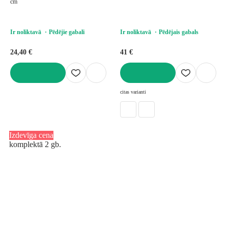
cm
Ir noliktavā
Pēdējie gabali
Ir noliktavā
Pēdējais gabals
24,40 €
41 €
LIKT GROZĀ
LIKT GROZĀ
citas varianti
Izdevīga cena
komplektā 2 gb.