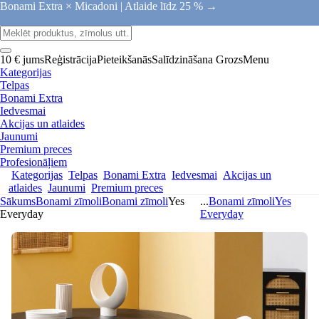
Bonami Extra × Micadoni |
Atlaide līdz 25 % →
10 € jums
Reģistrācija
Pieteikšanās
Salīdzināšana
Grozs
Menu
Kategorijas
Telpas
Bonami Extra
Iedvesmai
Akcijas un atlaides
Jaunumi
Premium preces
Profesionāļiem
Kategorijas
Telpas
Bonami Extra
Iedvesmai
Akcijas un
atlaides
Jaunumi
Premium preces
Sākums
Bonami zīmoli
Bonami zīmoli
Yes
...
Bonami zīmoli
Yes
Everyday
Everyday