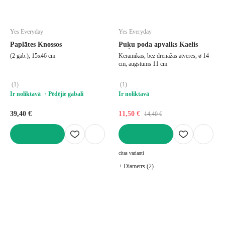
Yes Everyday
Yes Everyday
Paplātes Knossos
Puķu poda apvalks Kaelis
(2 gab.), 15x46 cm
Keramikas, bez drenāžas atveres, ø 14
cm, augstums 11 cm
(
1
)
(
1
)
Ir noliktavā
Pēdējie gabali
Ir noliktavā
39,40 €
11,50 €
14,40 €
LIKT GROZĀ
LIKT GROZĀ
citas varianti
+ Diametrs (2)