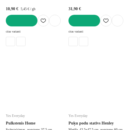
10,90 €
31,90 €
5,45 € / gb
LIKT GROZĀ
LIKT GROZĀ
citas varianti
citas varianti
Yes Everyday
Yes Everyday
Pulkstenis Home
Puķu podu statīvs Henley
Svārsta/sienas, augstums 37,5 cm
Metāla, 42,5x47,5 cm, augstums 60 cm