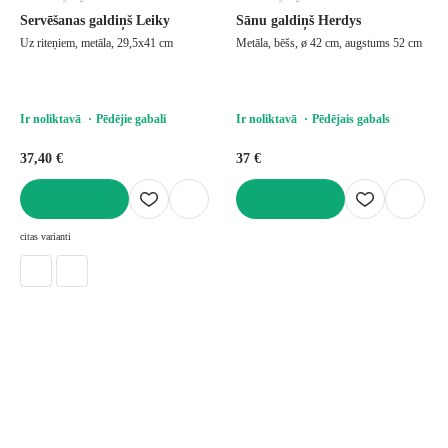
Servēšanas galdiņš Leiky
Sānu galdiņš Herdys
Uz riteņiem, metāla, 29,5x41 cm
Metāla, bēšs, ø 42 cm, augstums 52 cm
Ir noliktavā
Pēdējie gabali
Ir noliktavā
Pēdējais gabals
37,40 €
37 €
LIKT GROZĀ
LIKT GROZĀ
citas varianti