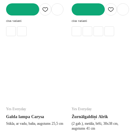
LIKT GROZĀ
LIKT GROZĀ
citas varianti
citas varianti
Yes Everyday
Yes Everyday
Galda lampa Carysa
Žurnālgaldiņi Alrik
Stikla, ar vadu, balta, augstums 25,5 cm
(2 gab.), metāla, bēši, 38x38 cm,
augstums 41 cm