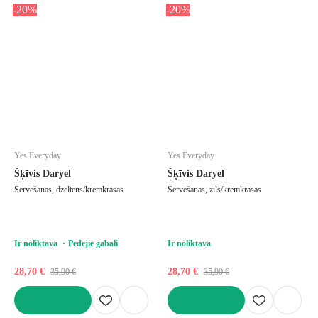
-20%
-20%
Yes Everyday
Yes Everyday
Šķīvis Daryel
Šķīvis Daryel
Servēšanas, dzeltens/krēmkrāsas
Servēšanas, zils/krēmkrāsas
Ir noliktavā
Pēdējie gabali
Ir noliktavā
28,70 €
28,70 €
35,90 €
35,90 €