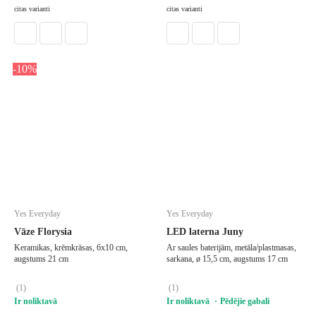
LIKT GROZĀ
LIKT GROZĀ
citas varianti
citas varianti
-10%
Yes Everyday
Yes Everyday
Vāze Florysia
LED laterna Juny
Keramikas, krēmkrāsas, 6x10 cm,
Ar saules baterijām, metāla/plastmasas,
augstums 21 cm
sarkana, ø 15,5 cm, augstums 17 cm
(
1
)
(
1
)
Ir noliktavā
Ir noliktavā
Pēdējie gabali