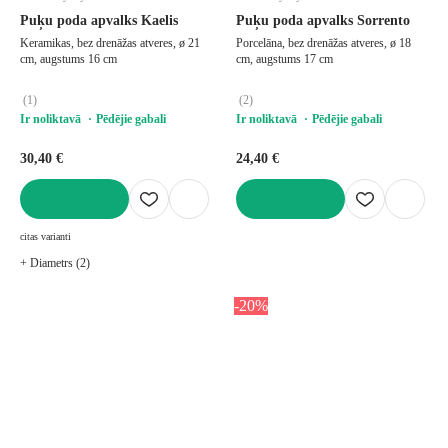
Puķu poda apvalks Kaelis
Puķu poda apvalks Sorrento
Keramikas, bez drenāžas atveres, ø 21
Porcelāna, bez drenāžas atveres, ø 18
cm, augstums 16 cm
cm, augstums 17 cm
(
1
)
(
2
)
Ir noliktavā
Pēdējie gabali
Ir noliktavā
Pēdējie gabali
30,40 €
24,40 €
LIKT GROZĀ
LIKT GROZĀ
citas varianti
+ Diametrs (2)
-20%