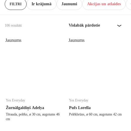
Ir krājumā
Jaunumi
Akcijas un atlaides
FILTRI
Vislabāk pārdotie
106 rezultāti
Jaunums
Jaunums
Yes Everyday
Yes Everyday
Žurnālgaldiņš Adelya
Pufs Lorella
Tērauda, pelēks, ø 30 cm, augstums 46
Pelēkbrūns, ø 60 cm, augstums 42 cm
cm