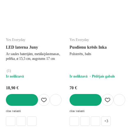
Yes Everyday
Yes Everyday
LED laterna Juny
Pusdienu krēsls Inka
Ar saules baterijām, metāla/plastmasas,
Polsterēts, balts
pelēka, ø 15,5 cm, augstums 17 cm
(
1
)
Ir noliktavā
Ir noliktavā
Pēdējais gabals
18,90 €
70 €
LIKT GROZĀ
LIKT GROZĀ
citas varianti
citas varianti
+3