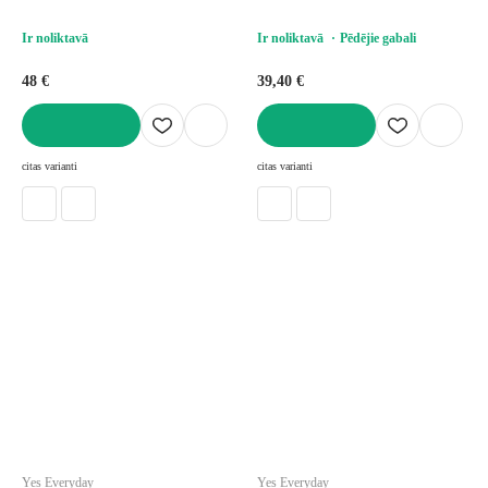
Ir noliktavā
Ir noliktavā
Pēdējie gabali
48 €
39,40 €
LIKT GROZĀ
LIKT GROZĀ
citas varianti
citas varianti
Yes Everyday
Yes Everyday