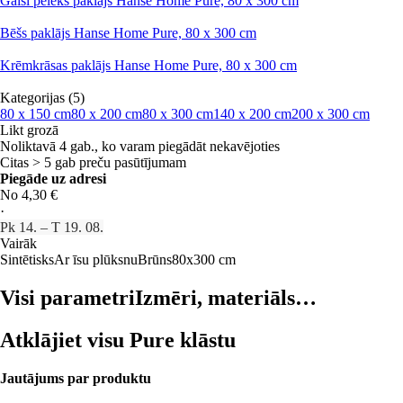
Gaiši pelēks paklājs Hanse Home Pure, 80 x 300 cm
Bēšs paklājs Hanse Home Pure, 80 x 300 cm
Krēmkrāsas paklājs Hanse Home Pure, 80 x 300 cm
Kategorijas (5)
80 x 150 cm
80 x 200 cm
80 x 300 cm
140 x 200 cm
200 x 300 cm
Likt grozā
Noliktavā 4 gab., ko varam piegādāt nekavējoties
Citas > 5 gab preču pasūtījumam
Piegāde uz adresi
No 4,30 €
·
Pk 14. – T 19. 08.
Vairāk
Sintētisks
Ar īsu plūksnu
Brūns
80x300 cm
Visi parametri
Izmēri, materiāls…
Atklājiet visu Pure klāstu
Jautājums par produktu