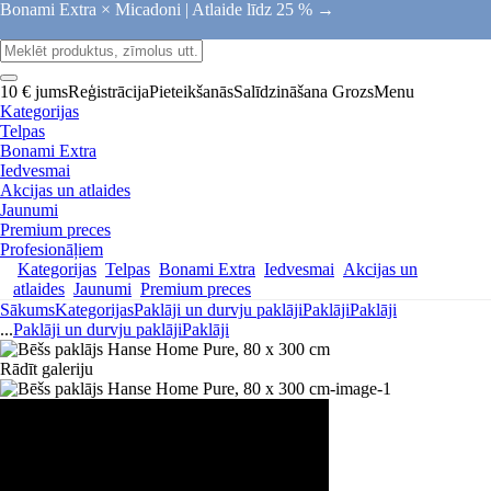
Bonami Extra × Micadoni |
Atlaide līdz 25 % →
10 € jums
Reģistrācija
Pieteikšanās
Salīdzināšana
Grozs
Menu
Kategorijas
Telpas
Bonami Extra
Iedvesmai
Akcijas un atlaides
Jaunumi
Premium preces
Profesionāļiem
Kategorijas
Telpas
Bonami Extra
Iedvesmai
Akcijas un
atlaides
Jaunumi
Premium preces
Sākums
Kategorijas
Paklāji un durvju paklāji
Paklāji
Paklāji
...
Paklāji un durvju paklāji
Paklāji
Rādīt galeriju