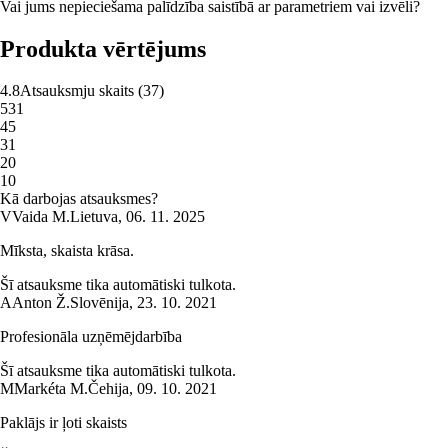
Vai jums nepieciešama palīdzība saistībā ar parametriem vai izvēli?
Produkta vērtējums
4.8
Atsauksmju skaits
(
37
)
5
31
4
5
3
1
2
0
1
0
Kā darbojas atsauksmes?
V
Vaida M.
Lietuva
,
06. 11. 2025
Mīksta, skaista krāsa.
Šī atsauksme tika automātiski tulkota.
A
Anton Ž.
Slovēnija
,
23. 10. 2021
Profesionāla uzņēmējdarbība
Šī atsauksme tika automātiski tulkota.
M
Markéta M.
Čehija
,
09. 10. 2021
Paklājs ir ļoti skaists