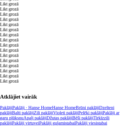
Likt grozā
Likt grozā
Likt grozā
Likt grozā
Likt grozā
Likt grozā
Likt grozā
Likt grozā
Likt grozā
Likt grozā
Likt grozā
Likt grozā
Likt grozā
Likt grozā
Likt grozā
Likt grozā
Atklājiet vairāk
Paklāji
Paklāji · Hanse Home
Hanse Home
Brūni paklāji
Dzelteni
paklāji
Balti paklāji
Zili paklāji
Violeti paklāji
Pelēki paklāji
Paklāji ar
garu plūksnu
Apaļi paklāji
Džutas paklāji
Bēši paklāji
Tirkīzzili
paklāji
Paklāji virtuvei
Paklāji guļamistabai
Paklāji viesistabai