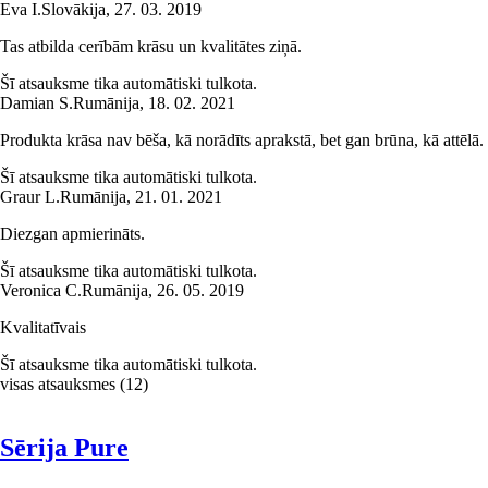
Eva I.
Slovākija
,
27. 03. 2019
Tas atbilda cerībām krāsu un kvalitātes ziņā.
Šī atsauksme tika automātiski tulkota.
Damian S.
Rumānija
,
18. 02. 2021
Produkta krāsa nav bēša, kā norādīts aprakstā, bet gan brūna, kā attēlā.
Šī atsauksme tika automātiski tulkota.
Graur L.
Rumānija
,
21. 01. 2021
Diezgan apmierināts.
Šī atsauksme tika automātiski tulkota.
Veronica C.
Rumānija
,
26. 05. 2019
Kvalitatīvais
Šī atsauksme tika automātiski tulkota.
visas atsauksmes
(
12
)
Sērija Pure