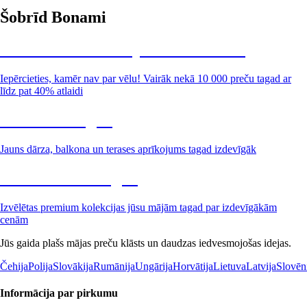
Šobrīd Bonami
Summer Sale: līdz pat 40% atlaide
Iepērcieties, kamēr nav par vēlu! Vairāk nekā 10 000 preču tagad ar
līdz pat 40% atlaidi
Dārzs izdevīgāk
Jauns dārza, balkona un terases aprīkojums tagad izdevīgāk
Premium izdevīgāk
Izvēlētas premium kolekcijas jūsu mājām tagad par izdevīgākām
cenām
Jūs gaida plašs mājas preču klāsts un daudzas iedvesmojošas idejas.
Čehija
Polija
Slovākija
Rumānija
Ungārija
Horvātija
Lietuva
Latvija
Slovēn
Informācija par pirkumu