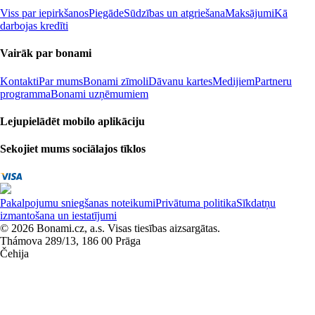
Viss par iepirkšanos
Piegāde
Sūdzības un atgriešana
Maksājumi
Kā
darbojas kredīti
Vairāk par bonami
Kontakti
Par mums
Bonami zīmoli
Dāvanu kartes
Medijiem
Partneru
programma
Bonami uzņēmumiem
Lejupielādēt mobilo aplikāciju
Sekojiet mums sociālajos tīklos
Pakalpojumu sniegšanas noteikumi
Privātuma politika
Sīkdatņu
izmantošana un iestatījumi
© 2026 Bonami.cz, a.s. Visas tiesības aizsargātas.
Thámova 289/13, 186 00 Prāga
Čehija