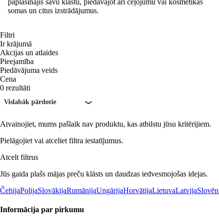
paplašinājis savu klāstu, piedāvājot arī ceļojumu vai kosmētikas
somas un citus izstrādājumus.
Filtri
Ir krājumā
Akcijas un atlaides
Pieejamība
Piedāvājuma veids
Cena
0 rezultāti
Vislabāk pārdotie
Atvainojiet, mums pašlaik nav produktu, kas atbilstu jūsu kritērijiem.
Pielāgojiet vai atceliet filtra iestatījumus.
Atcelt filtrus
Jūs gaida plašs mājas preču klāsts un daudzas iedvesmojošas idejas.
Čehija
Polija
Slovākija
Rumānija
Ungārija
Horvātija
Lietuva
Latvija
Slovēn
Informācija par pirkumu