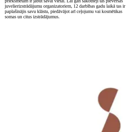
priekšmetam ir jābūt savai vietai. Lai gan sākotnēji tas pievērsās
juvelierizstrādājumu organizatoriem, 12 darbības gadu laikā tas ir
paplašinājis savu klāstu, piedāvājot arī ceļojumu vai kosmētikas
somas un citus izstrādājumus.