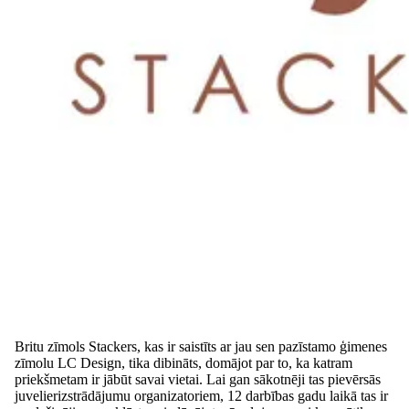
Britu zīmols Stackers, kas ir saistīts ar jau sen pazīstamo ģimenes
zīmolu LC Design, tika dibināts, domājot par to, ka katram
priekšmetam ir jābūt savai vietai. Lai gan sākotnēji tas pievērsās
juvelierizstrādājumu organizatoriem, 12 darbības gadu laikā tas ir