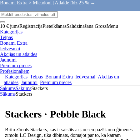
Bonami Extra × Micadoni |
Atlaide līdz 25 % →
10 € jums
Reģistrācija
Pieteikšanās
Salīdzināšana
Grozs
Menu
Kategorijas
Telpas
Bonami Extra
Iedvesmai
Akcijas un atlaides
Jaunumi
Premium preces
Profesionāļiem
Kategorijas
Telpas
Bonami Extra
Iedvesmai
Akcijas un
atlaides
Jaunumi
Premium preces
Sākums
Sākums
Stackers
Sākums
Stackers
Stackers · Pebble Black
Britu zīmols Stackers, kas ir saistīts ar jau sen pazīstamo ģimenes
zīmolu LC Design, tika dibināts, domājot par to, ka katram