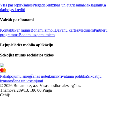
Viss par iepirkšanos
Piegāde
Sūdzības un atgriešana
Maksājumi
Kā
darbojas kredīti
Vairāk par bonami
Kontakti
Par mums
Bonami zīmoli
Dāvanu kartes
Medijiem
Partneru
programma
Bonami uzņēmumiem
Lejupielādēt mobilo aplikāciju
Sekojiet mums sociālajos tīklos
Pakalpojumu sniegšanas noteikumi
Privātuma politika
Sīkdatņu
izmantošana un iestatījumi
© 2026 Bonami.cz, a.s. Visas tiesības aizsargātas.
Thámova 289/13, 186 00 Prāga
Čehija