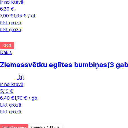
Ir noliktavā
6,30 €
7,90 €
1,05 € / gb
Likt grozā
Likt grozā
-20%
Dakls
Ziemassvētku eglītes bumbiņas
(3 gab
(
1
)
Ir noliktavā
5,10 €
6,40 €
1,70 € / gb
Likt grozā
Likt grozā
Izdevīga cena
komplektā 18 gb.