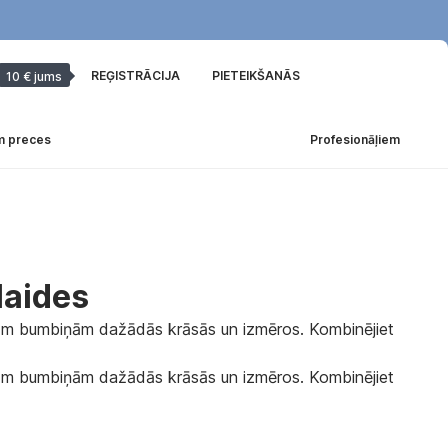
REĢISTRĀCIJA
PIETEIKŠANĀS
10 € jums
m preces
Profesionāļiem
laides
rētām bumbiņām dažādās krāsās un izmēros. Kombinējiet
rētām bumbiņām dažādās krāsās un izmēros. Kombinējiet