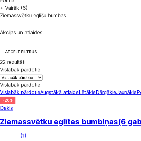
Forma
+ Vairāk (6)
Ziemassvētku eglīšu bumbas
Akcijas un atlaides
ATCELT FILTRUS
22 rezultāti
Vislabāk pārdotie
Vislabāk pārdotie
Vislabāk pārdotie
Augstākā atlaide
Lētākie
Dārgākie
Jaunākie
P
-20%
Dakls
Ziemassvētku eglītes bumbiņas
(6 gab
(
1
)