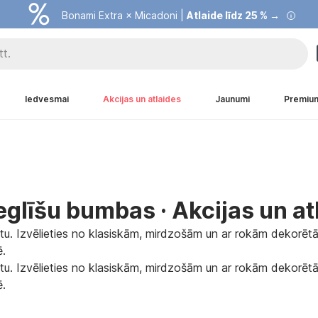
Bonami Extra × Micadoni |
Atlaide līdz 25 % →
Iedvesmai
Akcijas un atlaides
Jaunumi
Premiu
glīšu bumbas · Akcijas un at
skatu. Izvēlieties no klasiskām, mirdzošām un ar rokām deko
ē.
skatu. Izvēlieties no klasiskām, mirdzošām un ar rokām deko
ē.