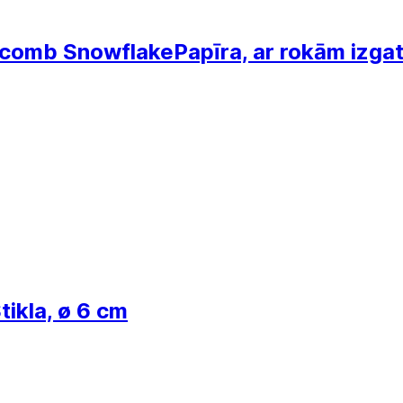
ycomb Snowflake
Papīra, ar rokām izga
tikla, ø 6 cm