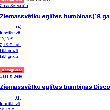
Casa Selección
Ziemassvētku eglītes bumbiņas
(18 ga
(
4
)
Ir noliktavā
13,10 €
0,73 € / gb
Likt grozā
Likt grozā
Izdevīga cena
Sass & Belle
Ziemassvētku eglītes bumbiņas Disco
(
1
)
Ir noliktavā
13,50 €