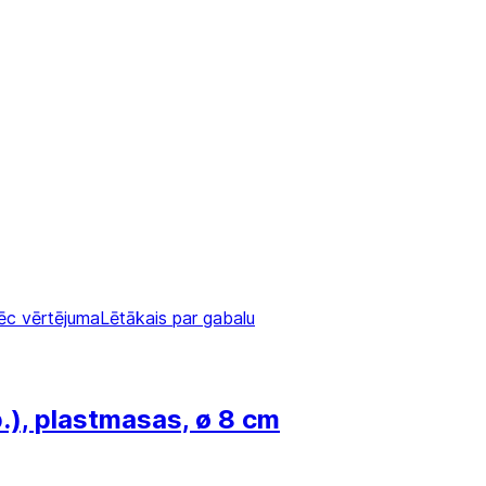
ēc vērtējuma
Lētākais par gabalu
.), plastmasas, ø 8 cm