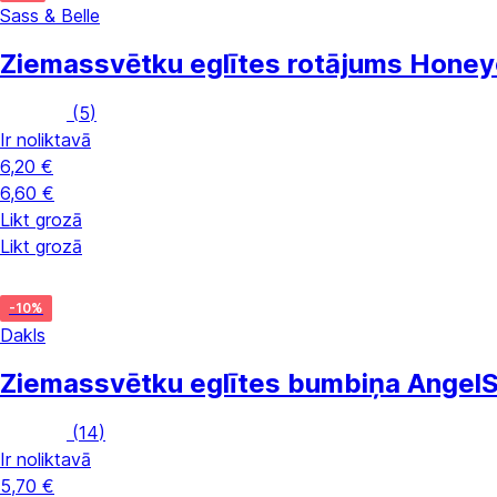
Sass & Belle
Ziemassvētku eglītes rotājums Hone
(
5
)
Ir noliktavā
6,20 €
6,60 €
Likt grozā
Likt grozā
-10%
Dakls
Ziemassvētku eglītes bumbiņa Angel
S
(
14
)
Ir noliktavā
5,70 €