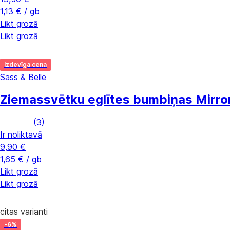
1,13 € / gb
Likt grozā
Likt grozā
Izdevīga cena
Sass & Belle
Ziemassvētku eglītes bumbiņas Mirror
(
3
)
Ir noliktavā
9,90 €
1,65 € / gb
Likt grozā
Likt grozā
citas varianti
-6%