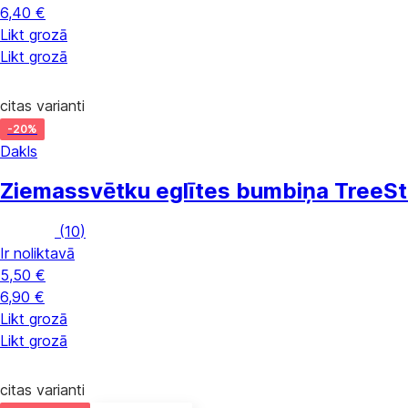
6,40 €
Likt grozā
Likt grozā
citas varianti
-20%
Dakls
Ziemassvētku eglītes bumbiņa Tree
St
(
10
)
Ir noliktavā
5,50 €
6,90 €
Likt grozā
Likt grozā
citas varianti