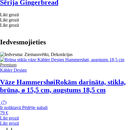
Sērija Gingerbread
Likt grozā
Likt grozā
Likt grozā
Iedvesmojieties
Premium
Kähler Design
Vāze Hammershøi
Rokām darināta, stikla,
brūna, ø 15,5 cm, augstums 18,5 cm
(
7
)
Ir noliktavā
Pēdējie gabali
79 €
Likt grozā
Likt grozā