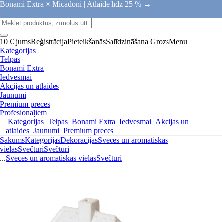
Bonami Extra × Micadoni |
Atlaide līdz 25 % →
10 € jums
Reģistrācija
Pieteikšanās
Salīdzināšana
Grozs
Menu
Kategorijas
Telpas
Bonami Extra
Iedvesmai
Akcijas un atlaides
Jaunumi
Premium preces
Profesionāļiem
Kategorijas
Telpas
Bonami Extra
Iedvesmai
Akcijas un
atlaides
Jaunumi
Premium preces
Sākums
Kategorijas
Dekorācijas
Sveces un aromātiskās
vielas
Svečturi
Svečturi
...
Sveces un aromātiskās vielas
Svečturi