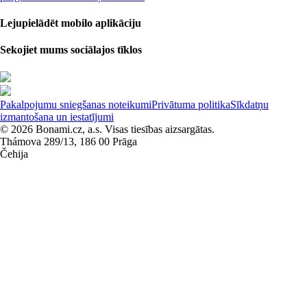
Lejupielādēt mobilo aplikāciju
Sekojiet mums sociālajos tīklos
Pakalpojumu sniegšanas noteikumi
Privātuma politika
Sīkdatņu
izmantošana un iestatījumi
© 2026 Bonami.cz, a.s. Visas tiesības aizsargātas.
Thámova 289/13, 186 00 Prāga
Čehija