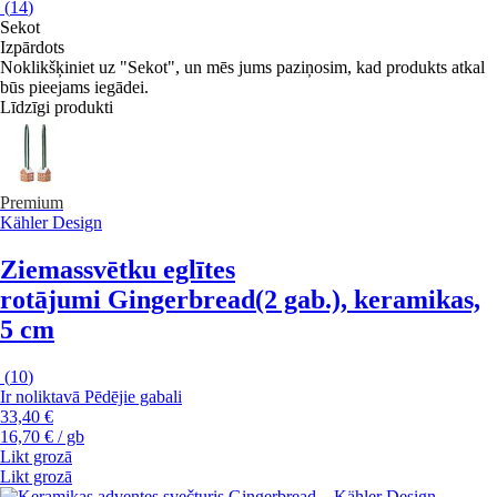
(
14
)
Sekot
Izpārdots
Noklikšķiniet uz "Sekot", un mēs jums paziņosim, kad produkts atkal
būs pieejams iegādei.
Līdzīgi produkti
Premium
Kähler Design
Ziemassvētku eglītes
rotājumi Gingerbread
(2 gab.), keramikas,
5 cm
(
10
)
Ir noliktavā
Pēdējie gabali
33,40 €
16,70 € / gb
Likt grozā
Likt grozā