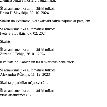
Ziemassvētku atmosfēru patīkamāku.
Šī atsauksme tika automātiski tulkota.
I
Irena H.
Slovākija
,
30. 10. 2024
Skaisti un kvalitatīvi, vēl skaistāki salīdzinājumā ar pārējiem
Šī atsauksme tika automātiski tulkota.
Iveta S.
Slovākija
,
07. 02. 2024
Skaists
Šī atsauksme tika automātiski tulkota.
Zuzana J.
Čehija
,
26. 01. 2024
Kvalitāte no Kähler, un tas ir skaistāks nekā attēlā
Šī atsauksme tika automātiski tulkota.
Alexandra P.
Čehija
,
11. 12. 2023
Skaista piparkūku māja svecēm.
Šī atsauksme tika automātiski tulkota.
visas atsauksmes
(
6
)