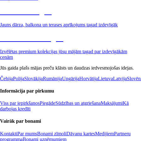
Dārzs izdevīgāk
Jauns dārza, balkona un terases aprīkojums tagad izdevīgāk
Premium izdevīgāk
Izvēlētas premium kolekcijas jūsu mājām tagad par izdevīgākām
cenām
Jūs gaida plašs mājas preču klāsts un daudzas iedvesmojošas idejas.
Čehija
Polija
Slovākija
Rumānija
Ungārija
Horvātija
Lietuva
Latvija
Slovēn
Informācija par pirkumu
Viss par iepirkšanos
Piegāde
Sūdzības un atgriešana
Maksājumi
Kā
darbojas kredīti
Vairāk par bonami
Kontakti
Par mums
Bonami zīmoli
Dāvanu kartes
Medijiem
Partneru
programma
Bonami uzņēmumiem