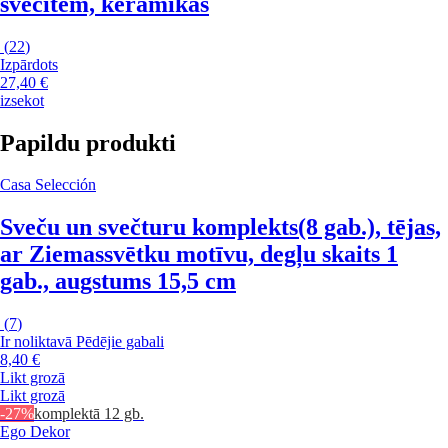
svecītēm, keramikas
(
22
)
Izpārdots
27,40 €
izsekot
Papildu produkti
Casa Selección
Sveču un svečturu komplekts
(8 gab.), tējas,
ar Ziemassvētku motīvu, degļu skaits 1
gab., augstums 15,5 cm
(
7
)
Ir noliktavā
Pēdējie gabali
8,40 €
Likt grozā
Likt grozā
-27%
komplektā 12 gb.
Ego Dekor