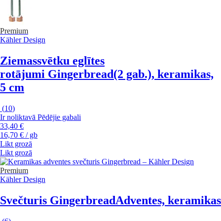
Premium
Kähler Design
Ziemassvētku eglītes
rotājumi Gingerbread
(2 gab.), keramikas,
5 cm
(
10
)
Ir noliktavā
Pēdējie gabali
33,40 €
16,70 € / gb
Likt grozā
Likt grozā
Premium
Kähler Design
Svečturis Gingerbread
Adventes, keramikas