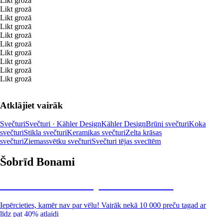
Likt grozā
Likt grozā
Likt grozā
Likt grozā
Likt grozā
Likt grozā
Likt grozā
Likt grozā
Likt grozā
Likt grozā
Atklājiet vairāk
Svečturi
Svečturi · Kähler Design
Kähler Design
Brūni svečturi
Koka
svečturi
Stikla svečturi
Keramikas svečturi
Zelta krāsas
svečturi
Ziemassvētku svečturi
Svečturi tējas svecītēm
Šobrīd Bonami
Summer Sale: līdz pat 40% atlaide
Iepērcieties, kamēr nav par vēlu! Vairāk nekā 10 000 preču tagad ar
līdz pat 40% atlaidi