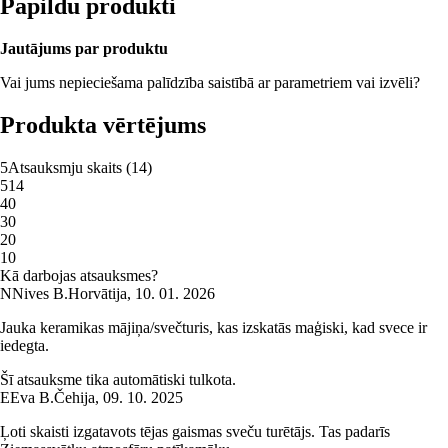
Papildu produkti
Jautājums par produktu
Vai jums nepieciešama palīdzība saistībā ar parametriem vai izvēli?
Produkta vērtējums
5
Atsauksmju skaits
(
14
)
5
14
4
0
3
0
2
0
1
0
Kā darbojas atsauksmes?
N
Nives B.
Horvātija
,
10. 01. 2026
Jauka keramikas mājiņa/svečturis, kas izskatās maģiski, kad svece ir
iedegta.
Šī atsauksme tika automātiski tulkota.
E
Eva B.
Čehija
,
09. 10. 2025
Ļoti skaisti izgatavots tējas gaismas sveču turētājs. Tas padarīs