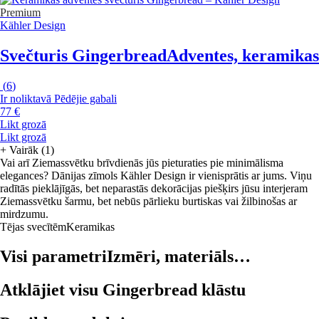
Premium
Kähler Design
Svečturis Gingerbread
Adventes, keramikas
(
6
)
Ir noliktavā
Pēdējie gabali
77 €
Likt grozā
Likt grozā
+
Vairāk (1)
Vai arī Ziemassvētku brīvdienās jūs pieturaties pie minimālisma
elegances? Dānijas zīmols Kähler Design ir vienisprātis ar jums. Viņu
radītās pieklājīgās, bet neparastās dekorācijas piešķirs jūsu interjeram
Ziemassvētku šarmu, bet nebūs pārlieku burtiskas vai žilbinošas ar
mirdzumu.
Tējas svecītēm
Keramikas
Visi parametri
Izmēri, materiāls…
Atklājiet visu Gingerbread klāstu