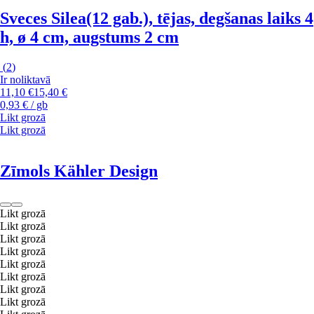
Sveces Silea
(12 gab.), tējas, degšanas laiks 4
h, ø 4 cm, augstums 2 cm
(
2
)
Ir noliktavā
11,10 €
15,40 €
0,93 € / gb
Likt grozā
Likt grozā
Zīmols Kähler Design
Likt grozā
Likt grozā
Likt grozā
Likt grozā
Likt grozā
Likt grozā
Likt grozā
Likt grozā