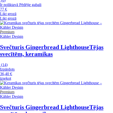
(
6
)
Ir noliktavā
Pēdējie gabali
77 €
Likt grozā
Likt grozā
Premium
Kähler Design
Svečturis Gingerbread Lighthouse
Tējas
svecītēm, keramikas
(
14
)
Izpārdots
36,40 €
izsekot
Premium
Kähler Design
Svečturis Gingerbread Lighthouse
Tējas