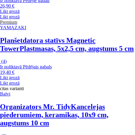
Ir noliktavā
Pēdējie gabali
26,90 €
Likt grozā
Likt grozā
Premium
YAMAZAKI
Planšetdatora statīvs Magnetic
Tower
Plastmasas, 5x2,5 cm, augstums 5 cm
(
4
)
Ir noliktavā
Pēdējais gabals
19,40 €
Likt grozā
Likt grozā
citas varianti
Balvi
Organizators Mr. Tidy
Kancelejas
piederumiem, keramikas, 10x9 cm,
augstums 10 cm