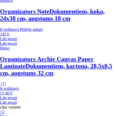
Hübsch
Organizators Note
Dokumentiem, koka,
24x38 cm, augstums 18 cm
Ir noliktavā
Pēdējie gabali
142 €
Likt grozā
Likt grozā
Bigso
Organizators Archie Canvas Paper
Laminate
Dokumentiem, kartona, 28,5x8,5
cm, augstums 32 cm
(
7
)
Ir noliktavā
15,40 €
Likt grozā
Likt grozā
citas varianti
+2