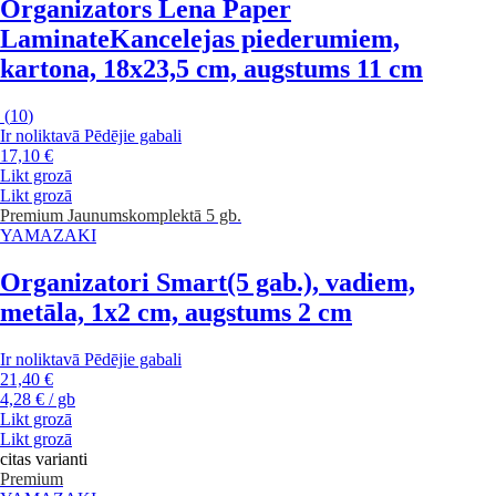
Organizators Lena Paper
Laminate
Kancelejas piederumiem,
kartona, 18x23,5 cm, augstums 11 cm
(
10
)
Ir noliktavā
Pēdējie gabali
17,10 €
Likt grozā
Likt grozā
Premium
Jaunums
komplektā 5 gb.
YAMAZAKI
Organizatori Smart
(5 gab.), vadiem,
metāla, 1x2 cm, augstums 2 cm
Ir noliktavā
Pēdējie gabali
21,40 €
4,28 € / gb
Likt grozā
Likt grozā
citas varianti
Premium