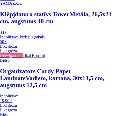
YAMAZAKI
Klēpjdatora statīvs Tower
Metāla, 26,5x21
cm, augstums 10 cm
(
1
)
Ir noliktavā
Pēdējais gabals
50 €
Likt grozā
Likt grozā
Izdevīga cena
Tikai Bonami
Bigso
Organizators Cordy Paper
Laminate
Vadiem, kartona, 30x13,5 cm,
augstums 12,5 cm
Ir noliktavā
19,90 €
Likt grozā
Likt grozā
Bigso