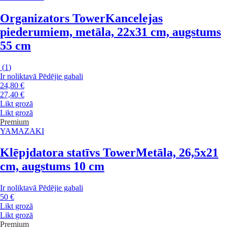
Organizators Tower
Kancelejas
piederumiem, metāla, 22x31 cm, augstums
55 cm
(
1
)
Ir noliktavā
Pēdējie gabali
24,80 €
27,40 €
Likt grozā
Likt grozā
Premium
YAMAZAKI
Klēpjdatora statīvs Tower
Metāla, 26,5x21
cm, augstums 10 cm
Ir noliktavā
Pēdējie gabali
50 €
Likt grozā
Likt grozā
Premium