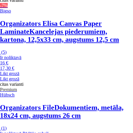
citas varianti
-7%
Bigso
Organizators Elisa Canvas Paper
Laminate
Kancelejas piederumiem,
kartona, 12,5x33 cm, augstums 12,5 cm
(
5
)
Ir noliktavā
16 €
17,30 €
Likt grozā
Likt grozā
citas varianti
Premium
Hübsch
Organizators File
Dokumentiem, metāla,
18x24 cm, augstums 26 cm
(
1
)