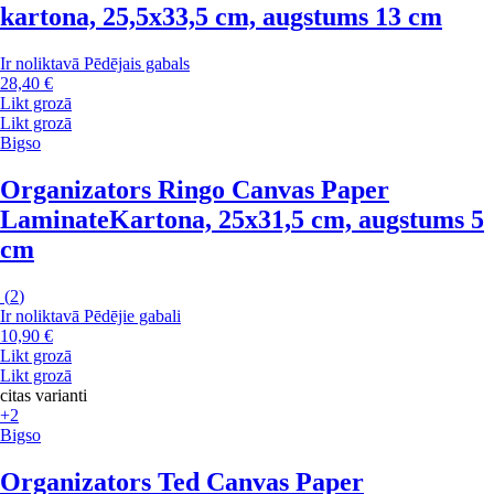
kartona, 25,5x33,5 cm, augstums 13 cm
Ir noliktavā
Pēdējais gabals
28,40 €
Likt grozā
Likt grozā
Bigso
Organizators Ringo Canvas Paper
Laminate
Kartona, 25x31,5 cm, augstums 5
cm
(
2
)
Ir noliktavā
Pēdējie gabali
10,90 €
Likt grozā
Likt grozā
citas varianti
+2
Bigso
Organizators Ted Canvas Paper