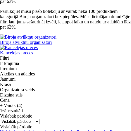
pat 63%.
Pārlūkojiet mūsu plašo kolekciju ar vairāk nekā 100 produktiem
kategorijā Biroja organizatori bez piepūles. Mūsu lietotājam draudzīgie
filtri ļauj jums sašaurināt izvēli, ietaupot laiku un naudu ar atlaidēm līdz
pat 63%.
Biroja atvilktņu organizatori
Kancelejas preces
Filtri
Ir krājumā
Premium
Akcijas un atlaides
Jaunumi
Krāsa
Organizatora veids
Dizaina stils
Cena
+ Vairāk (4)
161 rezultāti
Vislabāk pārdotie
Vislabāk pārdotie