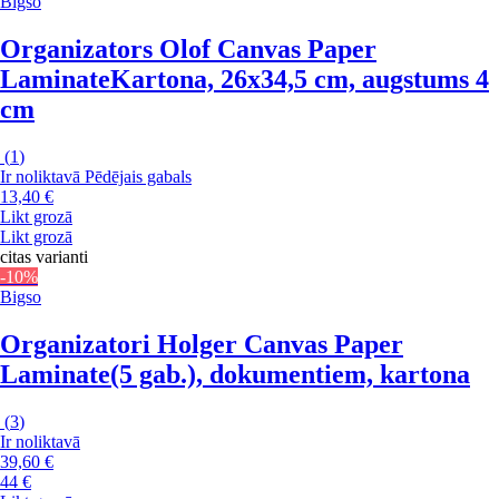
Bigso
Organizators Olof Canvas Paper
Laminate
Kartona, 26x34,5 cm, augstums 4
cm
(
1
)
Ir noliktavā
Pēdējais gabals
13,40 €
Likt grozā
Likt grozā
citas varianti
-10%
Bigso
Organizatori Holger Canvas Paper
Laminate
(5 gab.), dokumentiem, kartona
(
3
)
Ir noliktavā
39,60 €
44 €