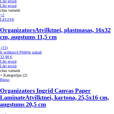
Likt grozā
Likt grozā
citas varianti
+2
LEGO®
Organizators
Atvilktnei, plastmasas, 16x32
cm, augstums 11,5 cm
(
15
)
Ir noliktavā
Pēdējie gabali
32,90 €
Likt grozā
Likt grozā
citas varianti
+ Kategorijas (2)
Bigso
Organizators Ingrid Canvas Paper
Laminate
Atvilktnei, kartona, 25,5x16 cm,
augstums 20,5 cm