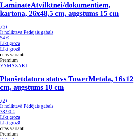
Laminate
Atvilktnei/dokumentiem,
kartona, 26x48,5 cm, augstums 15 cm
(
5
)
Ir noliktavā
Pēdējais gabals
54 €
Likt grozā
Likt grozā
citas varianti
Premium
YAMAZAKI
Planšetdatora statīvs Tower
Metāla, 16x12
cm, augstums 10 cm
(
2
)
Ir noliktavā
Pēdējais gabals
38,90 €
Likt grozā
Likt grozā
citas varianti
Premium