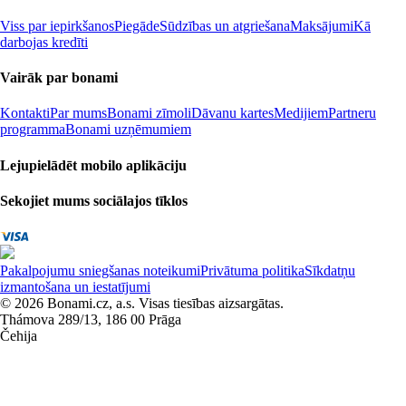
Viss par iepirkšanos
Piegāde
Sūdzības un atgriešana
Maksājumi
Kā
darbojas kredīti
Vairāk par bonami
Kontakti
Par mums
Bonami zīmoli
Dāvanu kartes
Medijiem
Partneru
programma
Bonami uzņēmumiem
Lejupielādēt mobilo aplikāciju
Sekojiet mums sociālajos tīklos
Pakalpojumu sniegšanas noteikumi
Privātuma politika
Sīkdatņu
izmantošana un iestatījumi
© 2026 Bonami.cz, a.s. Visas tiesības aizsargātas.
Thámova 289/13, 186 00 Prāga
Čehija