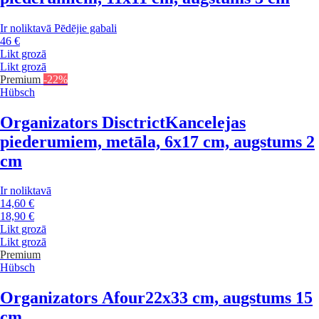
Ir noliktavā
Pēdējie gabali
46 €
Likt grozā
Likt grozā
Premium
-22%
Hübsch
Organizators Disctrict
Kancelejas
piederumiem, metāla, 6x17 cm, augstums 2
cm
Ir noliktavā
14,60 €
18,90 €
Likt grozā
Likt grozā
Premium
Hübsch
Organizators Afour
22x33 cm, augstums 15
cm