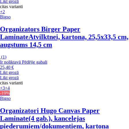
Likt grozā
citas varianti
+2
Bigso
Organizators Birger Paper
Laminate
Atvilktnei, kartona, 25,5x33,5 cm,
augstums 14,5 cm
(
1
)
Ir noliktavā
Pēdējie gabali
25,40 €
Likt grozā
Likt grozā
citas varianti
+3
+4
-19%
Bigso
Organizatori Hugo Canvas Paper
Laminate
(4 gab.), kancelejas
piederumiem/dokumentiem, kartona