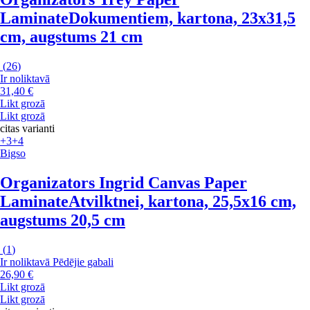
Laminate
Dokumentiem, kartona, 23x31,5
cm, augstums 21 cm
(
26
)
Ir noliktavā
31,40 €
Likt grozā
Likt grozā
citas varianti
+3
+4
Bigso
Organizators Ingrid Canvas Paper
Laminate
Atvilktnei, kartona, 25,5x16 cm,
augstums 20,5 cm
(
1
)
Ir noliktavā
Pēdējie gabali
26,90 €
Likt grozā
Likt grozā