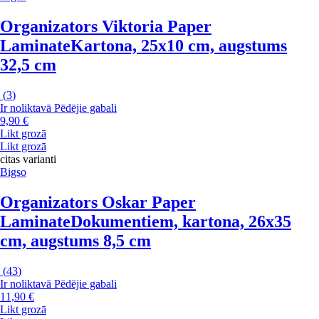
Organizators Viktoria Paper
Laminate
Kartona, 25x10 cm, augstums
32,5 cm
(
3
)
Ir noliktavā
Pēdējie gabali
9,90 €
Likt grozā
Likt grozā
citas varianti
Bigso
Organizators Oskar Paper
Laminate
Dokumentiem, kartona, 26x35
cm, augstums 8,5 cm
(
43
)
Ir noliktavā
Pēdējie gabali
11,90 €
Likt grozā