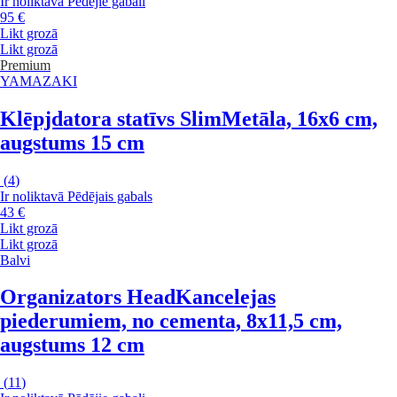
Ir noliktavā
Pēdējie gabali
95 €
Likt grozā
Likt grozā
Premium
YAMAZAKI
Klēpjdatora statīvs Slim
Metāla, 16x6 cm,
augstums 15 cm
(
4
)
Ir noliktavā
Pēdējais gabals
43 €
Likt grozā
Likt grozā
Balvi
Organizators Head
Kancelejas
piederumiem, no cementa, 8x11,5 cm,
augstums 12 cm
(
11
)