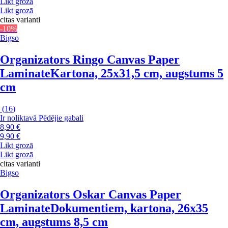
Likt grozā
Likt grozā
citas varianti
-10%
Bigso
Organizators Ringo Canvas Paper
Laminate
Kartona, 25x31,5 cm, augstums 5
cm
(
16
)
Ir noliktavā
Pēdējie gabali
8,90 €
9,90 €
Likt grozā
Likt grozā
citas varianti
Bigso
Organizators Oskar Canvas Paper
Laminate
Dokumentiem, kartona, 26x35
cm, augstums 8,5 cm