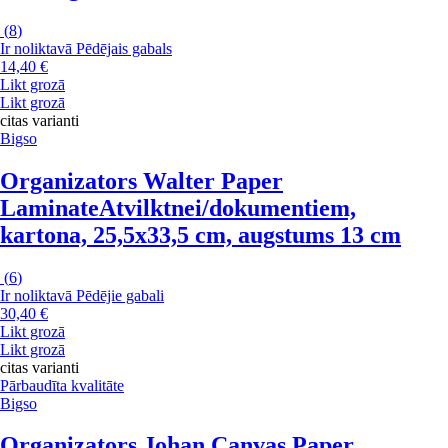
(
8
)
Ir noliktavā
Pēdējais gabals
14,40 €
Likt grozā
Likt grozā
citas varianti
Bigso
Organizators Walter Paper
Laminate
Atvilktnei/dokumentiem,
kartona, 25,5x33,5 cm, augstums 13 cm
(
6
)
Ir noliktavā
Pēdējie gabali
30,40 €
Likt grozā
Likt grozā
citas varianti
Pārbaudīta kvalitāte
Bigso
Organizators Johan Canvas Paper