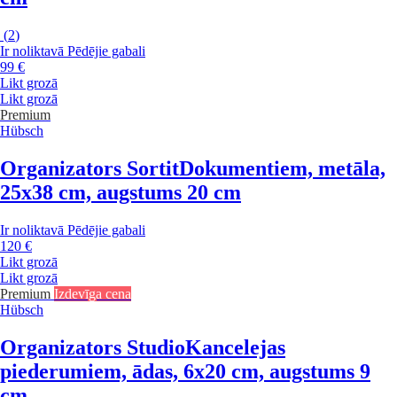
(
2
)
Ir noliktavā
Pēdējie gabali
99 €
Likt grozā
Likt grozā
Premium
Hübsch
Organizators Sortit
Dokumentiem, metāla,
25x38 cm, augstums 20 cm
Ir noliktavā
Pēdējie gabali
120 €
Likt grozā
Likt grozā
Premium
Izdevīga cena
Hübsch
Organizators Studio
Kancelejas
piederumiem, ādas, 6x20 cm, augstums 9
cm