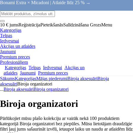
Bonami Extra × Micadoni |
Atlaide līdz 25 % →
10 € jums
Reģistrācija
Pieteikšanās
Salīdzināšana
Grozs
Menu
Kategorijas
Telpas
Iedvesmai
Akcijas un atlaides
Jaunumi
Premium preces
Profesionāļiem
Kategorijas
Telpas
Iedvesmai
Akcijas un
atlaides
Jaunumi
Premium preces
Sākums
Kategorijas
Mājas piederumi
Biroja aksesuāri
Biroja
aksesuāri
Biroja organizatori
...
Biroja aksesuāri
Biroja organizatori
Biroja organizatori
Pārlūkojiet mūsu plašo kolekciju ar vairāk nekā 100 produktiem
kategorijā Biroja organizatori bez piepūles. Mūsu lietotājam draudzīgie
filtri ļauj jums sašaurināt izvēli, ietaupot laiku un naudu ar atlaidēm līdz