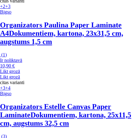
citas varianti
+2
+3
Bigso
Organizators Paulina Paper Laminate
A4
Dokumentiem, kartona, 23x31,5 cm,
augstums 1,5 cm
(
1
)
Ir noliktavā
10,90 €
Likt grozā
Likt grozā
citas varianti
+3
+4
Bigso
Organizators Estelle Canvas Paper
Laminate
Dokumentiem, kartona, 25x11,5
cm, augstums 32,5 cm
(
3
)