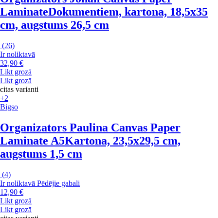
Laminate
Dokumentiem, kartona, 18,5x35
cm, augstums 26,5 cm
(
26
)
Ir noliktavā
32,90 €
Likt grozā
Likt grozā
citas varianti
+2
Bigso
Organizators Paulina Canvas Paper
Laminate A5
Kartona, 23,5x29,5 cm,
augstums 1,5 cm
(
4
)
Ir noliktavā
Pēdējie gabali
12,90 €
Likt grozā
Likt grozā