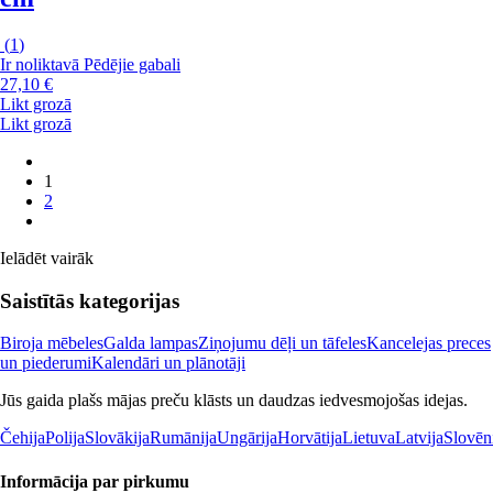
(
1
)
Ir noliktavā
Pēdējie gabali
27,10 €
Likt grozā
Likt grozā
1
2
Ielādēt vairāk
Saistītās kategorijas
Biroja mēbeles
Galda lampas
Ziņojumu dēļi un tāfeles
Kancelejas preces
un piederumi
Kalendāri un plānotāji
Jūs gaida plašs mājas preču klāsts un daudzas iedvesmojošas idejas.
Čehija
Polija
Slovākija
Rumānija
Ungārija
Horvātija
Lietuva
Latvija
Slovēn
Informācija par pirkumu