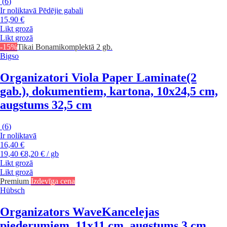
(
6
)
Ir noliktavā
Pēdējie gabali
15,90 €
Likt grozā
Likt grozā
-15%
Tikai Bonami
komplektā 2 gb.
Bigso
Organizatori Viola Paper Laminate
(2
gab.), dokumentiem, kartona, 10x24,5 cm,
augstums 32,5 cm
(
6
)
Ir noliktavā
16,40 €
19,40 €
8,20 € / gb
Likt grozā
Likt grozā
Premium
Izdevīga cena
Hübsch
Organizators Wave
Kancelejas
piederumiem, 11x11 cm, augstums 3 cm