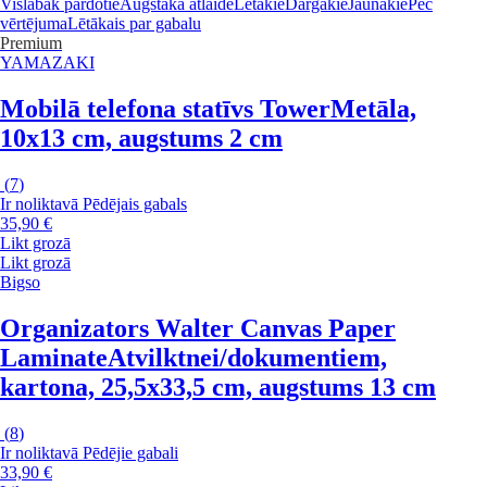
Vislabāk pārdotie
Augstākā atlaide
Lētākie
Dārgākie
Jaunākie
Pēc
vērtējuma
Lētākais par gabalu
Premium
YAMAZAKI
Mobilā telefona statīvs Tower
Metāla,
10x13 cm, augstums 2 cm
(
7
)
Ir noliktavā
Pēdējais gabals
35,90 €
Likt grozā
Likt grozā
Bigso
Organizators Walter Canvas Paper
Laminate
Atvilktnei/dokumentiem,
kartona, 25,5x33,5 cm, augstums 13 cm
(
8
)
Ir noliktavā
Pēdējie gabali
33,90 €