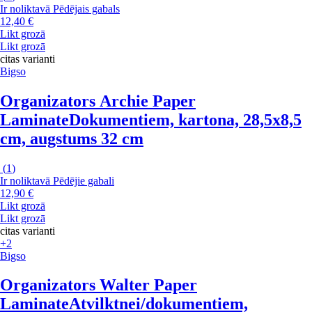
Ir noliktavā
Pēdējais gabals
12,40 €
Likt grozā
Likt grozā
citas varianti
Bigso
Organizators Archie Paper
Laminate
Dokumentiem, kartona, 28,5x8,5
cm, augstums 32 cm
(
1
)
Ir noliktavā
Pēdējie gabali
12,90 €
Likt grozā
Likt grozā
citas varianti
+2
Bigso
Organizators Walter Paper
Laminate
Atvilktnei/dokumentiem,