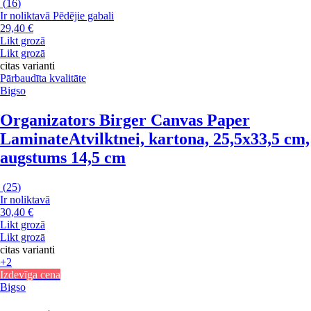
(
16
)
Ir noliktavā
Pēdējie gabali
29,40 €
Likt grozā
Likt grozā
citas varianti
Pārbaudīta kvalitāte
Bigso
Organizators Birger Canvas Paper
Laminate
Atvilktnei, kartona, 25,5x33,5 cm,
augstums 14,5 cm
(
25
)
Ir noliktavā
30,40 €
Likt grozā
Likt grozā
citas varianti
+2
Izdevīga cena
Bigso