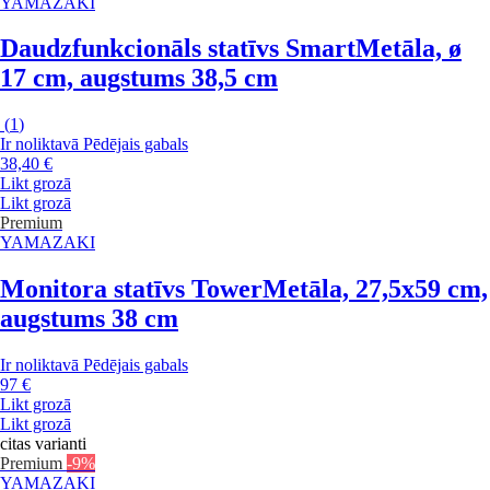
YAMAZAKI
Daudzfunkcionāls statīvs Smart
Metāla, ø
17 cm, augstums 38,5 cm
(
1
)
Ir noliktavā
Pēdējais gabals
38,40 €
Likt grozā
Likt grozā
Premium
YAMAZAKI
Monitora statīvs Tower
Metāla, 27,5x59 cm,
augstums 38 cm
Ir noliktavā
Pēdējais gabals
97 €
Likt grozā
Likt grozā
citas varianti
Premium
-9%
YAMAZAKI