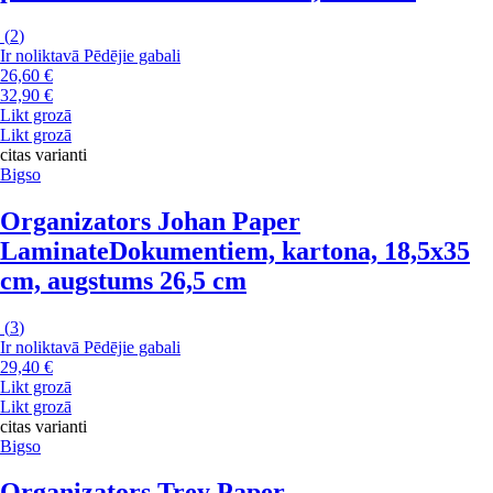
(
2
)
Ir noliktavā
Pēdējie gabali
26,60 €
32,90 €
Likt grozā
Likt grozā
citas varianti
Bigso
Organizators Johan Paper
Laminate
Dokumentiem, kartona, 18,5x35
cm, augstums 26,5 cm
(
3
)
Ir noliktavā
Pēdējie gabali
29,40 €
Likt grozā
Likt grozā
citas varianti
Bigso
Organizators Trey Paper