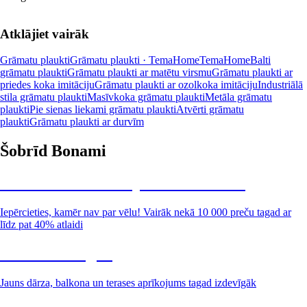
Atklājiet vairāk
Grāmatu plaukti
Grāmatu plaukti · TemaHome
TemaHome
Balti
grāmatu plaukti
Grāmatu plaukti ar matētu virsmu
Grāmatu plaukti ar
priedes koka imitāciju
Grāmatu plaukti ar ozolkoka imitāciju
Industriālā
stila grāmatu plaukti
Masīvkoka grāmatu plaukti
Metāla grāmatu
plaukti
Pie sienas liekami grāmatu plaukti
Atvērti grāmatu
plaukti
Grāmatu plaukti ar durvīm
Šobrīd Bonami
Summer Sale: līdz pat 40% atlaide
Iepērcieties, kamēr nav par vēlu! Vairāk nekā 10 000 preču tagad ar
līdz pat 40% atlaidi
Dārzs izdevīgāk
Jauns dārza, balkona un terases aprīkojums tagad izdevīgāk