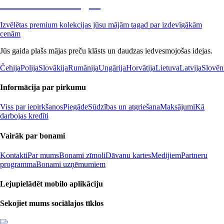
Premium izdevīgāk
Izvēlētas premium kolekcijas jūsu mājām tagad par izdevīgākām
cenām
Jūs gaida plašs mājas preču klāsts un daudzas iedvesmojošas idejas.
Čehija
Polija
Slovākija
Rumānija
Ungārija
Horvātija
Lietuva
Latvija
Slovēn
Informācija par pirkumu
Viss par iepirkšanos
Piegāde
Sūdzības un atgriešana
Maksājumi
Kā
darbojas kredīti
Vairāk par bonami
Kontakti
Par mums
Bonami zīmoli
Dāvanu kartes
Medijiem
Partneru
programma
Bonami uzņēmumiem
Lejupielādēt mobilo aplikāciju
Sekojiet mums sociālajos tīklos