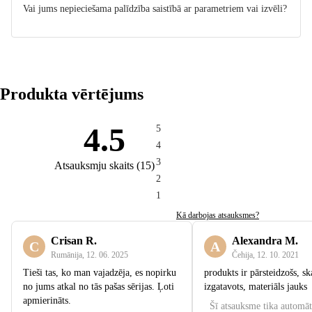
Vai jums nepieciešama palīdzība saistībā ar parametriem vai izvēli?
Produkta vērtējums
4.5
5
4
3
Atsauksmju skaits
(
15
)
2
1
Kā darbojas atsauksmes?
Crisan R.
Alexandra M.
C
A
Rumānija
,
12. 06. 2025
Čehija
,
12. 10. 2021
Tieši tas, ko man vajadzēja, es nopirku
produkts ir pārsteidzošs, ska
no jums atkal no tās pašas sērijas. Ļoti
izgatavots, materiāls jauks
apmierināts.
Šī atsauksme tika automāt