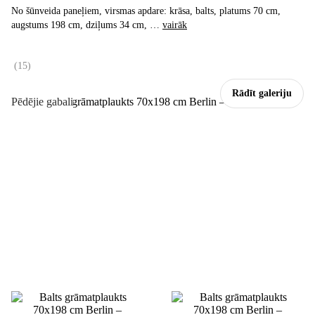
No šūnveida paneļiem, virsmas apdare: krāsa, balts, platums 70 cm,
augstums 198 cm, dziļums 34 cm
, …
vairāk
(
15
)
Rādīt galeriju
Pēdējie gabali