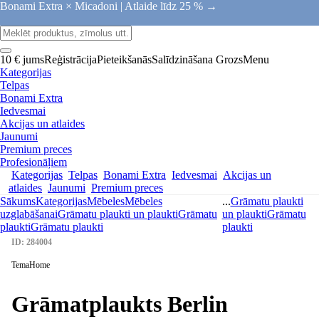
Bonami Extra × Micadoni |
Atlaide līdz 25 % →
10 € jums
Reģistrācija
Pieteikšanās
Salīdzināšana
Grozs
Menu
Kategorijas
Telpas
Bonami Extra
Iedvesmai
Akcijas un atlaides
Jaunumi
Premium preces
Profesionāļiem
Kategorijas
Telpas
Bonami Extra
Iedvesmai
Akcijas un
atlaides
Jaunumi
Premium preces
Sākums
Kategorijas
Mēbeles
Mēbeles
...
Grāmatu plaukti
uzglabāšanai
Grāmatu plaukti un plaukti
Grāmatu
un plaukti
Grāmatu
plaukti
Grāmatu plaukti
plaukti
ID: 284004
TemaHome
Grāmatplaukts Berlin