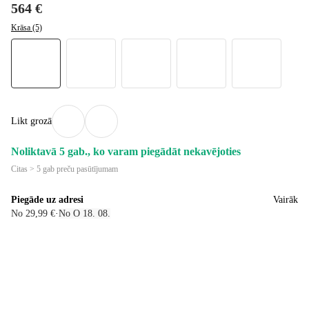
564 €
Krāsa (5)
Likt grozā
Noliktavā 5 gab., ko varam piegādāt nekavējoties
Citas > 5 gab preču pasūtījumam
Piegāde uz adresi
Vairāk
No 29,99 €
·
No O 18. 08.