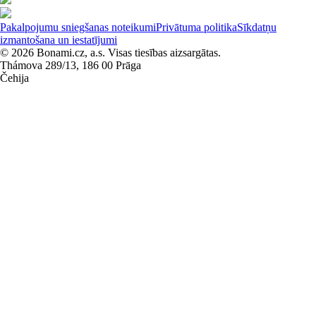
Pakalpojumu sniegšanas noteikumi
Privātuma politika
Sīkdatņu
izmantošana un iestatījumi
© 2026 Bonami.cz, a.s. Visas tiesības aizsargātas.
Thámova 289/13, 186 00 Prāga
Čehija