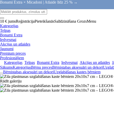
Bonami Extra × Micadoni |
Atlaide līdz 25 % →
10 € jums
Reģistrācija
Pieteikšanās
Salīdzināšana
Grozs
Menu
Kategorijas
Telpas
Bonami Extra
Iedvesmai
Akcijas un atlaides
Jaunumi
Premium preces
Profesionāļiem
Kategorijas
Telpas
Bonami Extra
Iedvesmai
Akcijas un atlaides
J
Sākums
Kategorijas
Bērnu preces
Bērnistabas aksesuāri un dekori
Uzglab
...
Bērnistabas aksesuāri un dekori
Uzglabāšanas kastes bērniem
Rādīt galeriju