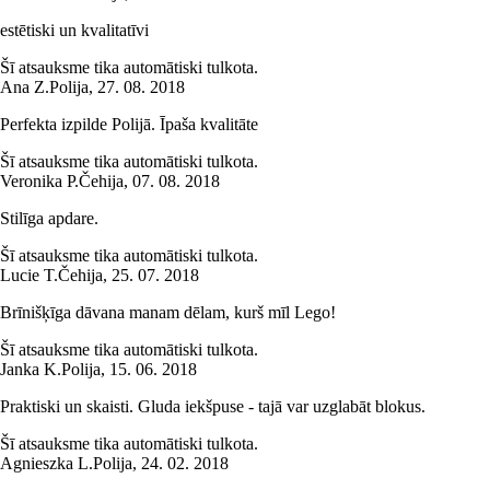
estētiski un kvalitatīvi
Šī atsauksme tika automātiski tulkota.
Ana Z.
Polija
,
27. 08. 2018
Perfekta izpilde Polijā. Īpaša kvalitāte
Šī atsauksme tika automātiski tulkota.
Veronika P.
Čehija
,
07. 08. 2018
Stilīga apdare.
Šī atsauksme tika automātiski tulkota.
Lucie T.
Čehija
,
25. 07. 2018
Brīnišķīga dāvana manam dēlam, kurš mīl Lego!
Šī atsauksme tika automātiski tulkota.
Janka K.
Polija
,
15. 06. 2018
Praktiski un skaisti. Gluda iekšpuse - tajā var uzglabāt blokus.
Šī atsauksme tika automātiski tulkota.
Agnieszka L.
Polija
,
24. 02. 2018