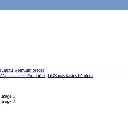
aunumi
Premium preces
āšanas kastes bērniem
Uzglabāšanas kastes bērniem