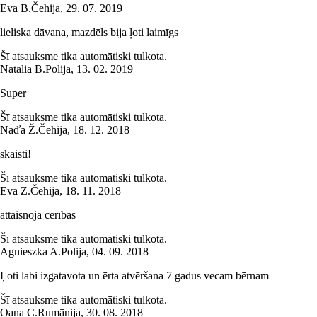
Eva B.
Čehija
,
29. 07. 2019
lieliska dāvana, mazdēls bija ļoti laimīgs
Šī atsauksme tika automātiski tulkota.
Natalia B.
Polija
,
13. 02. 2019
Super
Šī atsauksme tika automātiski tulkota.
Naďa Ž.
Čehija
,
18. 12. 2018
skaisti!
Šī atsauksme tika automātiski tulkota.
Eva Z.
Čehija
,
18. 11. 2018
attaisnoja cerības
Šī atsauksme tika automātiski tulkota.
Agnieszka A.
Polija
,
04. 09. 2018
Ļoti labi izgatavota un ērta atvēršana 7 gadus vecam bērnam
Šī atsauksme tika automātiski tulkota.
Oana C.
Rumānija
,
30. 08. 2018