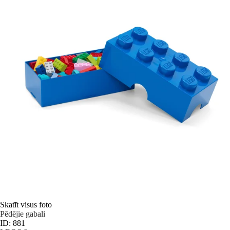
Skatīt visus foto
Pēdējie gabali
ID: 881