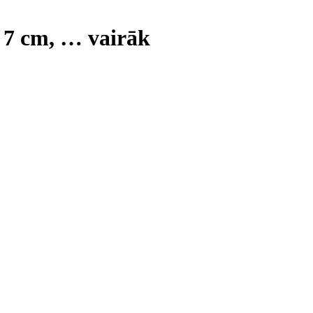
 7 cm
, …
vairāk