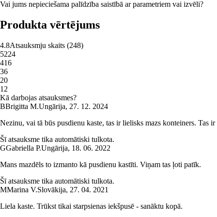
Vai jums nepieciešama palīdzība saistībā ar parametriem vai izvēli?
Produkta vērtējums
4.8
Atsauksmju skaits
(
248
)
5
224
4
16
3
6
2
0
1
2
Kā darbojas atsauksmes?
B
Brigitta M.
Ungārija
,
27. 12. 2024
Nezinu, vai tā būs pusdienu kaste, tas ir lielisks mazs konteiners. Tas i
Šī atsauksme tika automātiski tulkota.
G
Gabriella P.
Ungārija
,
18. 06. 2022
Mans mazdēls to izmanto kā pusdienu kastīti. Viņam tas ļoti patīk.
Šī atsauksme tika automātiski tulkota.
M
Marina V.
Slovākija
,
27. 04. 2021
Liela kaste. Trūkst tikai starpsienas iekšpusē - sanāktu kopā.