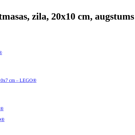
tmasas, zila, 20x10 cm, augstums
®
20x10x7 cm – LEGO®
O®
GO®