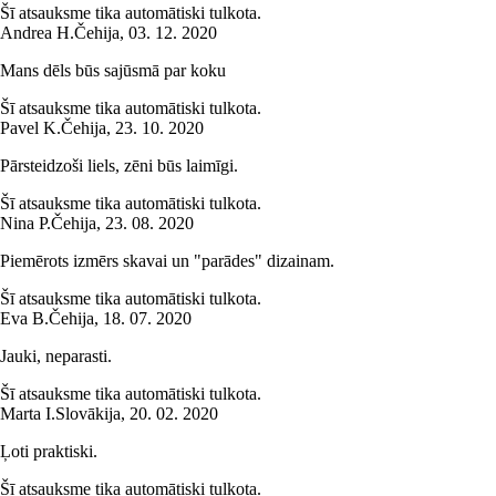
Šī atsauksme tika automātiski tulkota.
Andrea H.
Čehija
,
03. 12. 2020
Mans dēls būs sajūsmā par koku
Šī atsauksme tika automātiski tulkota.
Pavel K.
Čehija
,
23. 10. 2020
Pārsteidzoši liels, zēni būs laimīgi.
Šī atsauksme tika automātiski tulkota.
Nina P.
Čehija
,
23. 08. 2020
Piemērots izmērs skavai un "parādes" dizainam.
Šī atsauksme tika automātiski tulkota.
Eva B.
Čehija
,
18. 07. 2020
Jauki, neparasti.
Šī atsauksme tika automātiski tulkota.
Marta I.
Slovākija
,
20. 02. 2020
Ļoti praktiski.
Šī atsauksme tika automātiski tulkota.