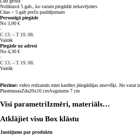
Likt grozā
Noliktavā 5 gab., ko varam piegādāt nekavējoties
Citas > 5 gab preču pasūtījumam
Personīgā piegāde
No 3,90 €
·
C 13. – T 19. 08.
Vairāk
Piegāde uz adresi
No 4,30 €
·
C 13. – T 19. 08.
Vairāk
Piezīme:
video redzamās mini kastītes jāiegādājas atsevišķi. Jūs varat i
Plastmasas
Zila
20x10 cm
Augstums 7 cm
Visi parametri
Izmēri, materiāls…
Atklājiet visu Box klāstu
Jautājums par produktu