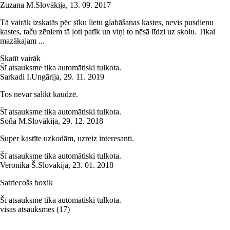
Zuzana M.
Slovākija
,
13. 09. 2017
Tā vairāk izskatās pēc sīku lietu glabāšanas kastes, nevis pusdienu
kastes, taču zēniem tā ļoti patīk un viņi to nēsā līdzi uz skolu. Tikai
mazākajam ...
Skatīt vairāk
Šī atsauksme tika automātiski tulkota.
Sarkadi I.
Ungārija
,
29. 11. 2019
Tos nevar salikt kaudzē.
Šī atsauksme tika automātiski tulkota.
Soňa M.
Slovākija
,
29. 12. 2018
Super kastīte uzkodām, uzreiz interesanti.
Šī atsauksme tika automātiski tulkota.
Veronika Š.
Slovākija
,
23. 01. 2018
Satriecošs boxik
Šī atsauksme tika automātiski tulkota.
visas atsauksmes
(
17
)