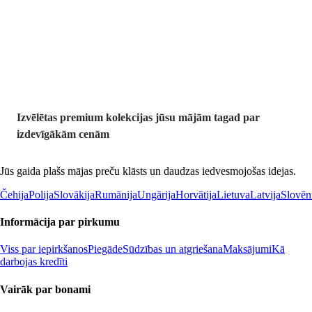
Premium
izdevīgāk
Izvēlētas premium kolekcijas jūsu mājām tagad par
izdevīgākām cenām
Jūs gaida plašs mājas preču klāsts un daudzas iedvesmojošas idejas.
Čehija
Polija
Slovākija
Rumānija
Ungārija
Horvātija
Lietuva
Latvija
Slovēn
Informācija par pirkumu
Viss par iepirkšanos
Piegāde
Sūdzības un atgriešana
Maksājumi
Kā
darbojas kredīti
Vairāk par bonami