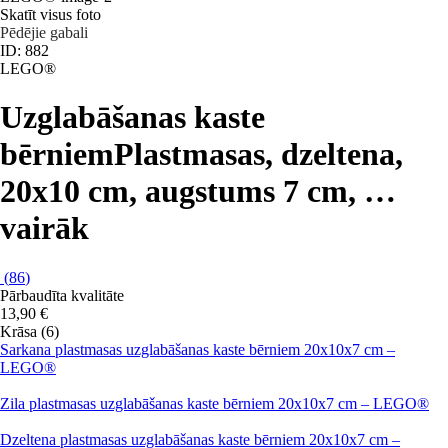
Skatīt visus foto
Pēdējie gabali
ID: 882
LEGO®
Uzglabāšanas kaste
bērniem
Plastmasas, dzeltena,
20x10 cm, augstums 7 cm
, …
vairāk
(
86
)
Pārbaudīta kvalitāte
13,90 €
Krāsa (6)
Sarkana plastmasas uzglabāšanas kaste bērniem 20x10x7 cm –
LEGO®
Zila plastmasas uzglabāšanas kaste bērniem 20x10x7 cm – LEGO®
Dzeltena plastmasas uzglabāšanas kaste bērniem 20x10x7 cm –