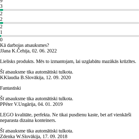
9
3
2
2
2
1
0
Kā darbojas atsauksmes?
J
Jana K.
Čehija
,
02. 06. 2022
Lielisks produkts. Mēs to izmantojam, lai uzglabātu mazākās krūzītes.
Šī atsauksme tika automātiski tulkota.
K
Klaudia B.
Slovākija
,
12. 09. 2020
Fantastiski
Šī atsauksme tika automātiski tulkota.
P
Péter V.
Ungārija
,
04. 01. 2019
LEGO kvalitāte, perfekta. Ne tikai pusdienu kaste, bet arī vienkārši
neparasta dizaina konteiners.
Šī atsauksme tika automātiski tulkota.
Zdenka W.
Slovākija
,
17. 09. 2018