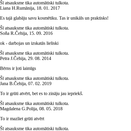
Šī atsauksme tika automātiski tulkota.
Liana H.
Rumānija
,
18. 01. 2017
Es tajā glabāju savu kosmētiku. Tas ir unikāls un praktisks!
Šī atsauksme tika automātiski tulkota.
Soňa R.
Čehija
,
15. 09. 2016
ok - darbojas un izskatās lieliski
Šī atsauksme tika automātiski tulkota.
Petra J.
Čehija
,
29. 08. 2014
Bērns ir ļoti laimīgs
Šī atsauksme tika automātiski tulkota.
Jana B.
Čehija
,
07. 02. 2019
To ir grūti atvērt, bet es to zināju jau iepriekš.
Šī atsauksme tika automātiski tulkota.
Magdalena G.
Polija
,
08. 05. 2018
To ir mazliet grūti atvērt
Šī atsauksme tika automātiski tulkota.