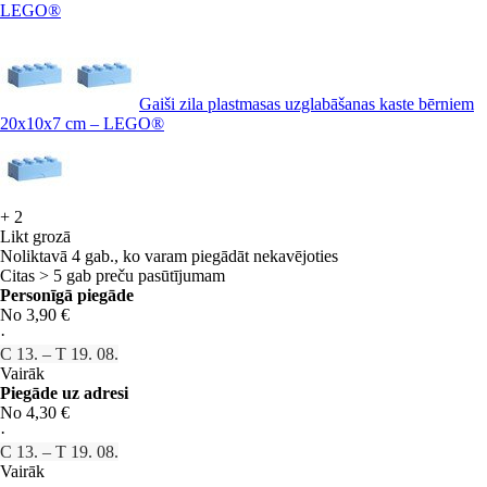
LEGO®
Gaiši zila plastmasas uzglabāšanas kaste bērniem
20x10x7 cm – LEGO®
+
2
Likt grozā
Noliktavā 4 gab., ko varam piegādāt nekavējoties
Citas > 5 gab preču pasūtījumam
Personīgā piegāde
No 3,90 €
·
C 13. – T 19. 08.
Vairāk
Piegāde uz adresi
No 4,30 €
·
C 13. – T 19. 08.
Vairāk