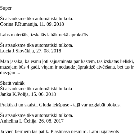
Super
Šī atsauksme tika automātiski tulkota.
Corina P.
Rumānija
,
11. 09. 2018
Labs materiāls, izskatās labāk nekā aprakstīts.
Šī atsauksme tika automātiski tulkota.
Lucia J.
Slovākija
,
27. 08. 2018
Man jāsaka, ka esmu ļoti sajūsmināta par kastēm, tās izskatās lieliski,
mazajam būs 4 gadi, viņam ir nedaudz jāpraktizē atvēršana, bet tas ir
diezgan ...
Skatīt vairāk
Šī atsauksme tika automātiski tulkota.
Janka K.
Polija
,
15. 06. 2018
Praktiski un skaisti. Gluda iekšpuse - tajā var uzglabāt blokus.
Šī atsauksme tika automātiski tulkota.
Anhelina L.
Čehija
,
26. 08. 2017
Ja vien bērniem tas patīk. Plastmasa nesmird. Labi izgatavots