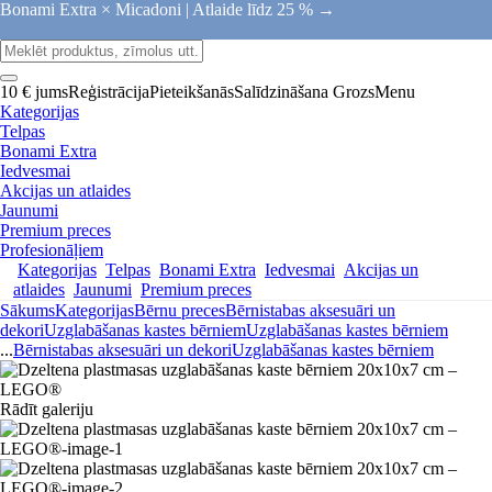
Bonami Extra × Micadoni |
Atlaide līdz 25 % →
10 € jums
Reģistrācija
Pieteikšanās
Salīdzināšana
Grozs
Menu
Kategorijas
Telpas
Bonami Extra
Iedvesmai
Akcijas un atlaides
Jaunumi
Premium preces
Profesionāļiem
Kategorijas
Telpas
Bonami Extra
Iedvesmai
Akcijas un
atlaides
Jaunumi
Premium preces
Sākums
Kategorijas
Bērnu preces
Bērnistabas aksesuāri un
dekori
Uzglabāšanas kastes bērniem
Uzglabāšanas kastes bērniem
...
Bērnistabas aksesuāri un dekori
Uzglabāšanas kastes bērniem
Rādīt galeriju