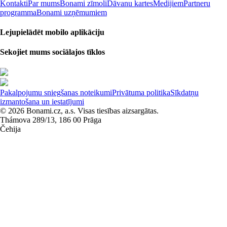
Kontakti
Par mums
Bonami zīmoli
Dāvanu kartes
Medijiem
Partneru
programma
Bonami uzņēmumiem
Lejupielādēt mobilo aplikāciju
Sekojiet mums sociālajos tīklos
Pakalpojumu sniegšanas noteikumi
Privātuma politika
Sīkdatņu
izmantošana un iestatījumi
© 2026 Bonami.cz, a.s. Visas tiesības aizsargātas.
Thámova 289/13, 186 00 Prāga
Čehija