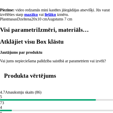
Piezīme:
video redzamās mini kastītes jāiegādājas atsevišķi. Jūs varat
izvēlēties starp
mazāku
vai
lielāku
izmēru.
Plastmasas
Dzeltena
20x10 cm
Augstums 7 cm
Visi parametri
Izmēri, materiāls…
Atklājiet visu Box klāstu
Jautājums par produktu
Vai jums nepieciešama palīdzība saistībā ar parametriem vai izvēli?
Produkta vērtējums
4.7
Atsauksmju skaits
(
86
)
5
73
4