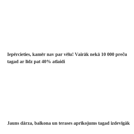
Summer Sale:
līdz pat 40%
atlaide
Iepērcieties, kamēr nav par vēlu! Vairāk nekā 10 000 preču
tagad ar līdz pat 40% atlaidi
Dārzs izdevīgāk
Jauns dārza, balkona un terases aprīkojums tagad izdevīgāk