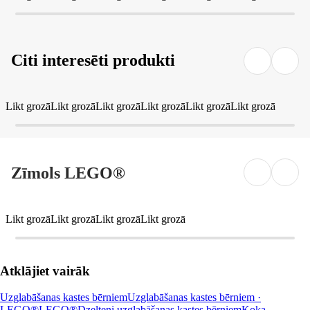
Citi interesēti produkti
Likt grozā
Likt grozā
Likt grozā
Likt grozā
Likt grozā
Likt grozā
Zīmols LEGO®
Likt grozā
Likt grozā
Likt grozā
Likt grozā
Atklājiet vairāk
Uzglabāšanas kastes bērniem
Uzglabāšanas kastes bērniem ·
LEGO®
LEGO®
Dzelteni uzglabāšanas kastes bērniem
Koka