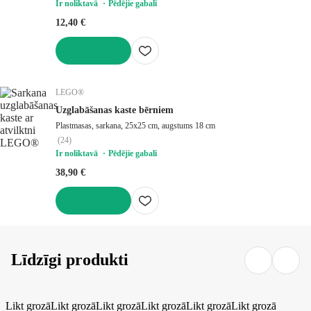
Ir noliktavā
Pēdējie gabali
12,40 €
LIKT GROZĀ
LEGO®
Uzglabāšanas kaste bērniem
Plastmasas, sarkana, 25x25 cm, augstums 18 cm
(
24
)
Ir noliktavā
Pēdējie gabali
38,90 €
LIKT GROZĀ
Līdzīgi produkti
Likt grozā
Likt grozā
Likt grozā
Likt grozā
Likt grozā
Likt grozā