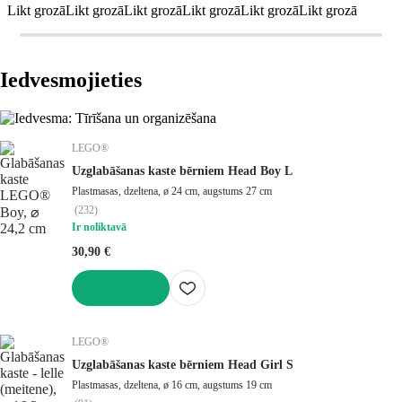
Likt grozā
Likt grozā
Likt grozā
Likt grozā
Likt grozā
Likt grozā
Iedvesmojieties
LEGO®
Uzglabāšanas kaste bērniem Head Boy L
Plastmasas, dzeltena, ø 24 cm, augstums 27 cm
(
232
)
Ir noliktavā
30,90 €
LIKT GROZĀ
LEGO®
Uzglabāšanas kaste bērniem Head Girl S
Plastmasas, dzeltena, ø 16 cm, augstums 19 cm