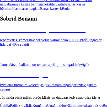
uzglabāšanas kastes bērniem
Tekstila uzglabāšanas kastes
bērniem
Plastmasas uzglabāšanas kastes bērniem
Šobrīd Bonami
Summer Sale: līdz pat 40% atlaide
Iepērcieties, kamēr nav par vēlu! Vairāk nekā 10 000 preču tagad ar
līdz pat 40% atlaidi
Dārzs izdevīgāk
Jauns dārza, balkona un terases aprīkojums tagad izdevīgāk
Premium izdevīgāk
Izvēlētas premium kolekcijas jūsu mājām tagad par izdevīgākām
cenām
Jūs gaida plašs mājas preču klāsts un daudzas iedvesmojošas idejas.
Čehija
Polija
Slovākija
Rumānija
Ungārija
Horvātija
Lietuva
Latvija
Slovēn