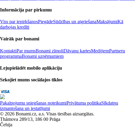
Informācija par pirkumu
Viss par iepirkšanos
Piegāde
Sūdzības un atgriešana
Maksājumi
Kā
darbojas kredīti
Vairāk par bonami
Kontakti
Par mums
Bonami zīmoli
Dāvanu kartes
Medijiem
Partneru
programma
Bonami uzņēmumiem
Lejupielādēt mobilo aplikāciju
Sekojiet mums sociālajos tīklos
Pakalpojumu sniegšanas noteikumi
Privātuma politika
Sīkdatņu
izmantošana un iestatījumi
© 2026 Bonami.cz, a.s. Visas tiesības aizsargātas.
Thámova 289/13, 186 00 Prāga
Čehija