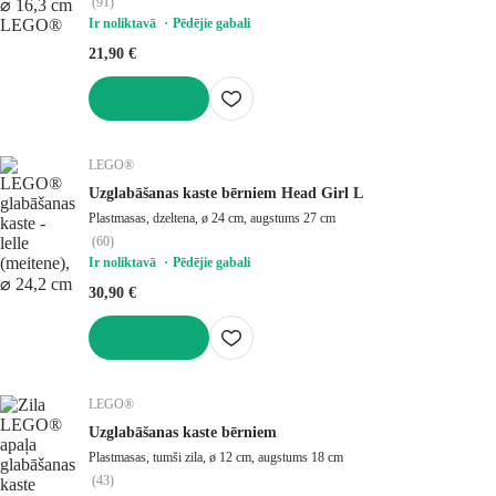
(
91
)
Ir noliktavā
Pēdējie gabali
21,90 €
LIKT GROZĀ
LEGO®
Uzglabāšanas kaste bērniem Head Girl L
Plastmasas, dzeltena, ø 24 cm, augstums 27 cm
(
60
)
Ir noliktavā
Pēdējie gabali
30,90 €
LIKT GROZĀ
LEGO®
Uzglabāšanas kaste bērniem
Plastmasas, tumši zila, ø 12 cm, augstums 18 cm
(
43
)