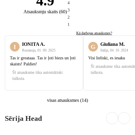
4.9
4
3
Atsauksmju skaits
(
60
)
2
1
Kā darbojas atsauksmes?
IONITA A.
Giuliana M.
I
G
Rumānija
,
01. 09. 2025
Itālija
,
04. 10. 2024
Tas ir greataaa. Tas ir ļoti biezs un ļoti
Visi lieliski, es iesaku
skaists! Paldies!
Šī atsauksme tika automāt
Šī atsauksme tika automātiski
tulkota.
tulkota.
visas atsauksmes
(
14
)
Sērija Head