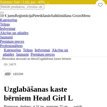
Summer Sale |
Līdz pat –40% →
10 € jums
Reģistrācija
Pieteikšanās
Salīdzināšana
Grozs
Menu
Kategorijas
Telpas
Iedvesmai
Akcijas un atlaides
Jaunumi
Premium preces
Profesionāļiem
Kategorijas
Telpas
Iedvesmai
Akcijas un
atlaides
Jaunumi
Premium preces
...
Bērnistabas aksesuāri un dekori
Uzglabāšanas kastes bērniem
ID: 24679
LEGO®
Uzglabāšanas kaste
bērniem Head Girl L
Plastmasas, dzeltena, ø 24 cm, augstums 27 cm
, …
vairāk