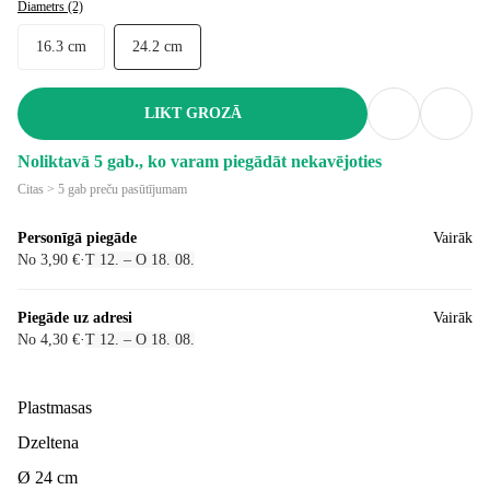
Diametrs (2)
16.3 cm
24.2 cm
LIKT GROZĀ
Noliktavā 5 gab., ko varam piegādāt nekavējoties
Citas > 5 gab preču pasūtījumam
Personīgā piegāde
Vairāk
No 3,90 €
·
T 12. – O 18. 08.
Piegāde uz adresi
Vairāk
No 4,30 €
·
T 12. – O 18. 08.
Plastmasas
Dzeltena
Ø 24 cm