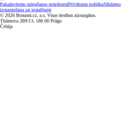
Pakalpojumu sniegšanas noteikumi
Privātuma politika
Sīkdatņu
izmantošana un iestatījumi
© 2026 Bonami.cz, a.s. Visas tiesības aizsargātas.
Thámova 289/13, 186 00 Prāga
Čehija