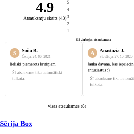
4.9
5
4
3
Atsauksmju skaits
(
43
)
2
1
Kā darbojas atsauksmes?
Soňa B.
Anastázia J.
S
A
Čehija
,
24. 06. 2021
Slovākija
,
27. 10. 2020
lieliski piemērots krītiņiem
Jauka dāvana, kas iepriec
entuziastus :)
Šī atsauksme tika automātiski
tulkota.
Šī atsauksme tika automāt
tulkota.
visas atsauksmes
(
8
)
Sērija Box