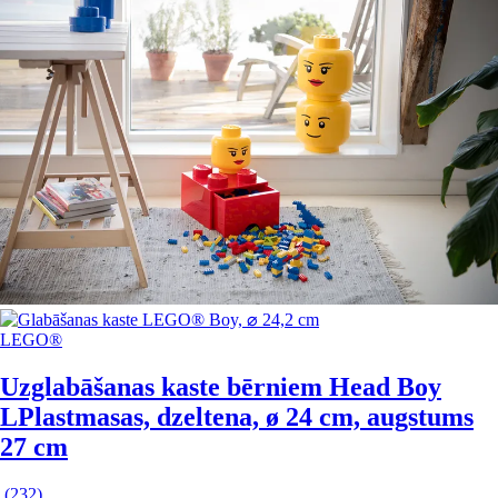
LEGO®
Uzglabāšanas kaste bērniem Head Boy
L
Plastmasas, dzeltena, ø 24 cm, augstums
27 cm
(
232
)