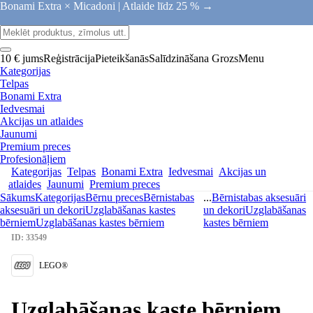
Bonami Extra × Micadoni |
Atlaide līdz 25 % →
10 € jums
Reģistrācija
Pieteikšanās
Salīdzināšana
Grozs
Menu
Kategorijas
Telpas
Bonami Extra
Iedvesmai
Akcijas un atlaides
Jaunumi
Premium preces
Profesionāļiem
Kategorijas
Telpas
Bonami Extra
Iedvesmai
Akcijas un
atlaides
Jaunumi
Premium preces
Sākums
Kategorijas
Bērnu preces
Bērnistabas
...
Bērnistabas aksesuāri
aksesuāri un dekori
Uzglabāšanas kastes
un dekori
Uzglabāšanas
bērniem
Uzglabāšanas kastes bērniem
kastes bērniem
ID: 33549
LEGO®
Uzglabāšanas kaste bērniem