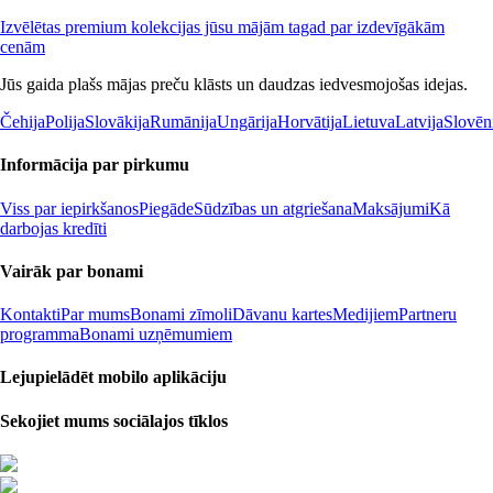
Izvēlētas premium kolekcijas jūsu mājām tagad par izdevīgākām
cenām
Jūs gaida plašs mājas preču klāsts un daudzas iedvesmojošas idejas.
Čehija
Polija
Slovākija
Rumānija
Ungārija
Horvātija
Lietuva
Latvija
Slovēn
Informācija par pirkumu
Viss par iepirkšanos
Piegāde
Sūdzības un atgriešana
Maksājumi
Kā
darbojas kredīti
Vairāk par bonami
Kontakti
Par mums
Bonami zīmoli
Dāvanu kartes
Medijiem
Partneru
programma
Bonami uzņēmumiem
Lejupielādēt mobilo aplikāciju
Sekojiet mums sociālajos tīklos