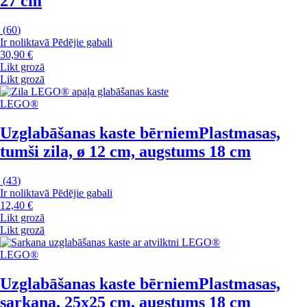
27 cm
(
60
)
Ir noliktavā
Pēdējie gabali
30,90 €
Likt grozā
Likt grozā
LEGO®
Uzglabāšanas kaste bērniem
Plastmasas,
tumši zila, ø 12 cm, augstums 18 cm
(
43
)
Ir noliktavā
Pēdējie gabali
12,40 €
Likt grozā
Likt grozā
LEGO®
Uzglabāšanas kaste bērniem
Plastmasas,
sarkana, 25x25 cm, augstums 18 cm