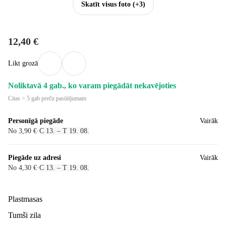
Skatīt visus foto
(+3)
12,40 €
Likt grozā
Noliktavā 4 gab., ko varam piegādāt nekavējoties
Citas > 5 gab preču pasūtījumam
Personīgā piegāde
Vairāk
No 3,90 €
·
C 13. – T 19. 08.
Piegāde uz adresi
Vairāk
No 4,30 €
·
C 13. – T 19. 08.
Plastmasas
Tumši zila