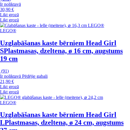
Ir noliktavā
30,90 €
Likt grozā
Likt grozā
LEGO®
Uzglabāšanas kaste bērniem Head Girl
S
Plastmasas, dzeltena, ø 16 cm, augstums
19 cm
(
91
)
Ir noliktavā
Pēdējie gabali
21,90 €
Likt grozā
Likt grozā
LEGO®
Uzglabāšanas kaste bērniem Head Girl
L
Plastmasas, dzeltena, ø 24 cm, augstums