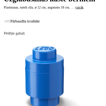
Plastmasas, tumši zila, ø 12 cm, augstums 18 cm
, …
vairāk
Pārbaudīta kvalitāte
(
43
)
Pēdējie gabali