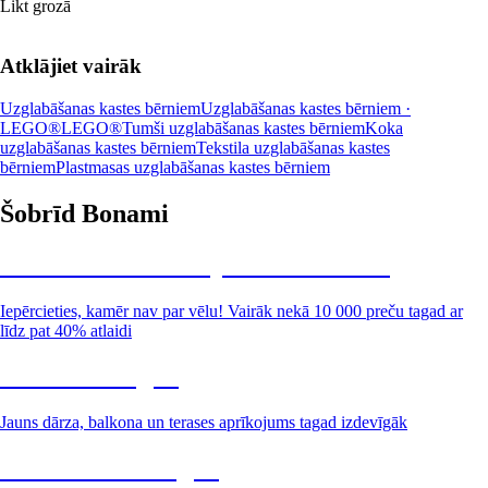
Likt grozā
Atklājiet vairāk
Uzglabāšanas kastes bērniem
Uzglabāšanas kastes bērniem ·
LEGO®
LEGO®
Tumši uzglabāšanas kastes bērniem
Koka
uzglabāšanas kastes bērniem
Tekstila uzglabāšanas kastes
bērniem
Plastmasas uzglabāšanas kastes bērniem
Šobrīd Bonami
Summer Sale: līdz pat 40% atlaide
Iepērcieties, kamēr nav par vēlu! Vairāk nekā 10 000 preču tagad ar
līdz pat 40% atlaidi
Dārzs izdevīgāk
Jauns dārza, balkona un terases aprīkojums tagad izdevīgāk
Premium izdevīgāk