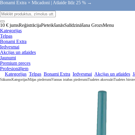
Bonami Extra × Micadoni |
Atlaide līdz 25 % →
10 € jums
Reģistrācija
Pieteikšanās
Salīdzināšana
Grozs
Menu
Kategorijas
Telpas
Bonami Extra
Iedvesmai
Akcijas un atlaides
Jaunumi
Premium preces
Profesionāļiem
Kategorijas
Telpas
Bonami Extra
Iedvesmai
Akcijas un atlaides
J
Sākums
Kategorijas
Mājas piederumi
Vannas istabas piederumi
Tualetes aksesuāri
Tualetes birste