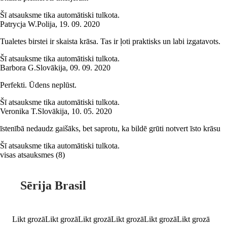
Šī atsauksme tika automātiski tulkota.
Patrycja W.
Polija
,
19. 09. 2020
Tualetes birstei ir skaista krāsa. Tas ir ļoti praktisks un labi izgatavots.
Šī atsauksme tika automātiski tulkota.
Barbora G.
Slovākija
,
09. 09. 2020
Perfekti. Ūdens neplūst.
Šī atsauksme tika automātiski tulkota.
Veronika T.
Slovākija
,
10. 05. 2020
īstenībā nedaudz gaišāks, bet saprotu, ka bildē grūti notvert īsto krāsu
Šī atsauksme tika automātiski tulkota.
visas atsauksmes
(
8
)
Sērija Brasil
Likt grozā
Likt grozā
Likt grozā
Likt grozā
Likt grozā
Likt grozā