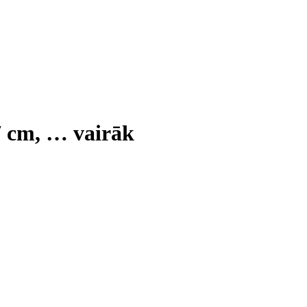
7 cm
, …
vairāk