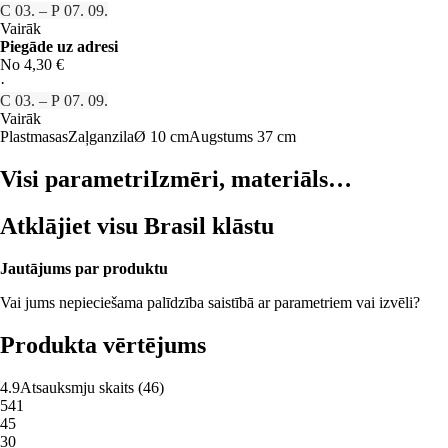
C 03. – P 07. 09.
Vairāk
Piegāde uz adresi
No 4,30 €
·
C 03. – P 07. 09.
Vairāk
Plastmasas
Zaļganzila
Ø 10 cm
Augstums 37 cm
Visi parametri
Izmēri, materiāls…
Atklājiet visu Brasil klāstu
Jautājums par produktu
Vai jums nepieciešama palīdzība saistībā ar parametriem vai izvēli?
Produkta vērtējums
4.9
Atsauksmju skaits
(
46
)
5
41
4
5
3
0