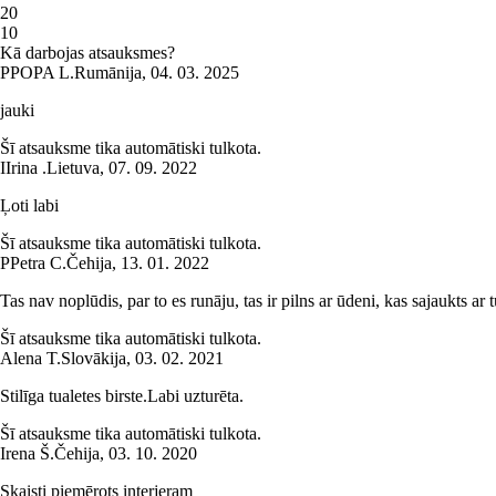
2
0
1
0
Kā darbojas atsauksmes?
P
POPA L.
Rumānija
,
04. 03. 2025
jauki
Šī atsauksme tika automātiski tulkota.
I
Irina .
Lietuva
,
07. 09. 2022
Ļoti labi
Šī atsauksme tika automātiski tulkota.
P
Petra C.
Čehija
,
13. 01. 2022
Tas nav noplūdis, par to es runāju, tas ir pilns ar ūdeni, kas sajaukts ar t
Šī atsauksme tika automātiski tulkota.
Alena T.
Slovākija
,
03. 02. 2021
Stilīga tualetes birste.Labi uzturēta.
Šī atsauksme tika automātiski tulkota.
Irena Š.
Čehija
,
03. 10. 2020
Skaisti piemērots interjeram