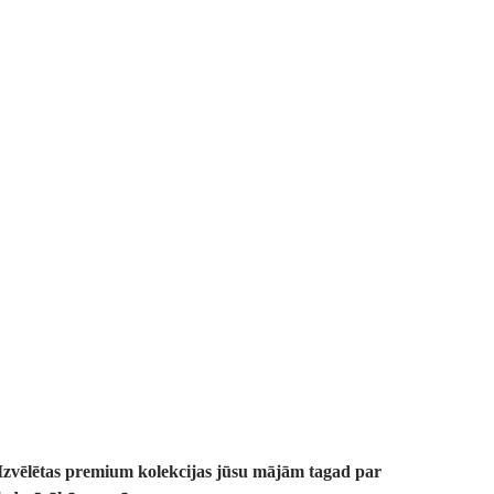
Premium
izdevīgāk
Izvēlētas premium kolekcijas jūsu mājām tagad par