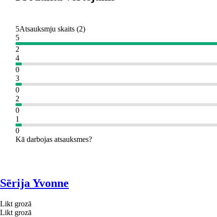
5
Atsauksmju skaits
(
2
)
5
2
4
0
3
0
2
0
1
0
Kā darbojas atsauksmes?
Sērija Yvonne
Likt grozā
Likt grozā