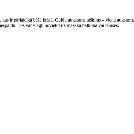
a, kas ir pārlaicīgā bēšā krāsā. Galdu augstums atšķiras – viena augstu
iespaidu. Tos var viegli novietot uz mazāka balkona vai terases.