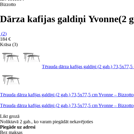
Bizzotto
Dārza kafijas galdiņi Yvonne
(2 
(
2
)
184 €
Krāsa (3)
Tērauda dārza kafijas galdiņi (2 gab.) 73,5x77,
Tērauda dārza kafijas galdiņi (2 gab.) 73,5x77,5 cm Yvonne – Bizzotto
Tērauda dārza kafijas galdiņi (2 gab.) 73,5x77,5 cm Yvonne – Bizzotto
Likt grozā
Noliktavā 2 gab., ko varam piegādāt nekavējoties
Piegāde uz adresi
Bez maksas