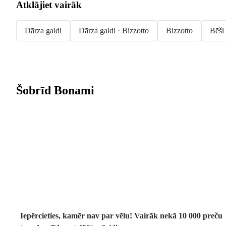
Atklājiet vairāk
Dārza galdi
Dārza galdi · Bizzotto
Bizzotto
Bēši 
Šobrīd Bonami
Summer Sale:
līdz pat 40%
atlaide
Iepērcieties, kamēr nav par vēlu! Vairāk nekā 10 000 preču