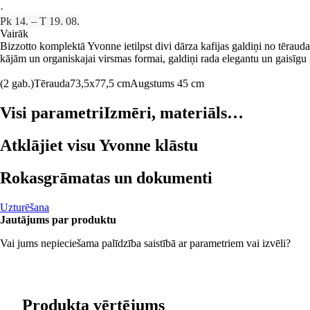
·
Pk 14. – T 19. 08.
Vairāk
Bizzotto komplektā Yvonne ietilpst divi dārza kafijas galdiņi no tēraud
kājām un organiskajai virsmas formai, galdiņi rada elegantu un gaisīgu 
(2 gab.)
Tērauda
73,5x77,5 cm
Augstums 45 cm
Visi parametri
Izmēri, materiāls…
Atklājiet visu Yvonne klāstu
Rokasgrāmatas un dokumenti
Uzturēšana
Jautājums par produktu
Vai jums nepieciešama palīdzība saistībā ar parametriem vai izvēli?
Produkta vērtējums