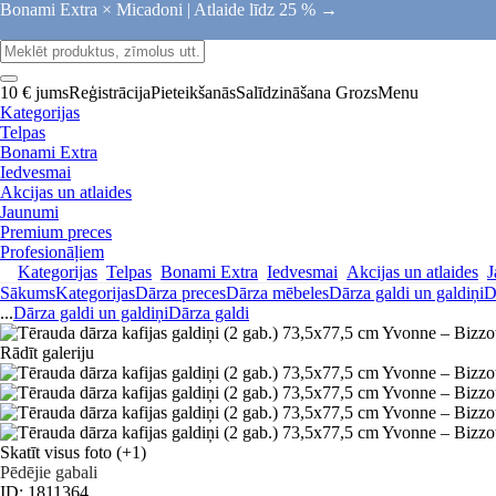
Bonami Extra × Micadoni |
Atlaide līdz 25 % →
10 € jums
Reģistrācija
Pieteikšanās
Salīdzināšana
Grozs
Menu
Kategorijas
Telpas
Bonami Extra
Iedvesmai
Akcijas un atlaides
Jaunumi
Premium preces
Profesionāļiem
Kategorijas
Telpas
Bonami Extra
Iedvesmai
Akcijas un atlaides
J
Sākums
Kategorijas
Dārza preces
Dārza mēbeles
Dārza galdi un galdiņi
D
...
Dārza galdi un galdiņi
Dārza galdi
Rādīt galeriju
Skatīt visus foto
(+1)
Pēdējie gabali
ID: 1811364