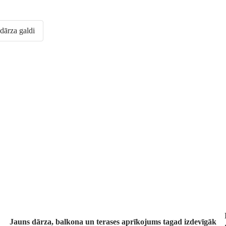
dārza galdi
Dārzs izdevīgāk
Jauns dārza, balkona un terases aprīkojums tagad izdevīgāk