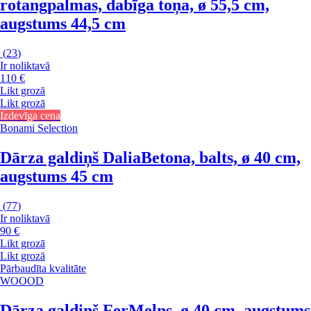
rotangpalmas, dabīga toņa, ø 55,5 cm,
augstums 44,5 cm
(
23
)
Ir noliktavā
110 €
Likt grozā
Likt grozā
Izdevīga cena
Bonami Selection
Dārza galdiņš Dalia
Betona, balts, ø 40 cm,
augstums 45 cm
(
77
)
Ir noliktavā
90 €
Likt grozā
Likt grozā
Pārbaudīta kvalitāte
WOOOD
Dārza galdiņš Fer
Melns, ø 40 cm, augstums