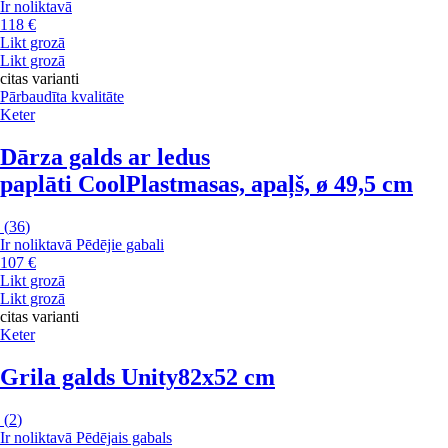
Ir noliktavā
118 €
Likt grozā
Likt grozā
citas varianti
Pārbaudīta kvalitāte
Keter
Dārza galds ar ledus
paplāti Cool
Plastmasas, apaļš, ø 49,5 cm
(
36
)
Ir noliktavā
Pēdējie gabali
107 €
Likt grozā
Likt grozā
citas varianti
Keter
Grila galds Unity
82x52 cm
(
2
)
Ir noliktavā
Pēdējais gabals