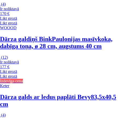
(
4
)
Ir noliktavā
170 €
Likt grozā
Likt grozā
WOOOD
Dārza galdiņš Bink
Paulonijas masīvkoka,
dabīga toņa, ø 28 cm, augstums 40 cm
(
12
)
Ir noliktavā
177 €
Likt grozā
Likt grozā
Izdevīga cena
Keter
Dārza galds ar ledus paplāti Bevy
83,5x40,5
cm
(
4
)