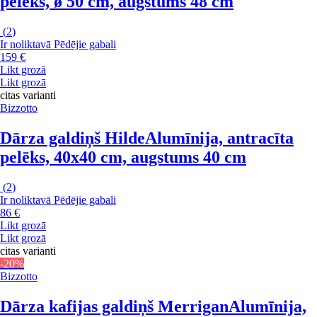
pelēks, ø 50 cm, augstums 48 cm
(
2
)
Ir noliktavā
Pēdējie gabali
159 €
Likt grozā
Likt grozā
citas varianti
Bizzotto
Dārza galdiņš Hilde
Alumīnija, antracīta
pelēks, 40x40 cm, augstums 40 cm
(
2
)
Ir noliktavā
Pēdējie gabali
86 €
Likt grozā
Likt grozā
citas varianti
-20%
Bizzotto
Dārza kafijas galdiņš Merrigan
Alumīnija,