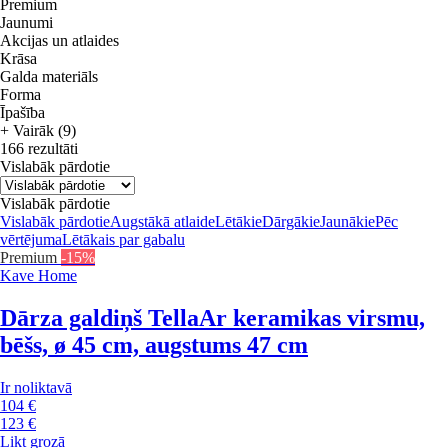
Premium
Jaunumi
Akcijas un atlaides
Krāsa
Galda materiāls
Forma
Īpašība
+ Vairāk (9)
166 rezultāti
Vislabāk pārdotie
Vislabāk pārdotie
Vislabāk pārdotie
Augstākā atlaide
Lētākie
Dārgākie
Jaunākie
Pēc
vērtējuma
Lētākais par gabalu
Premium
-15%
Kave Home
Dārza galdiņš Tella
Ar keramikas virsmu,
bēšs, ø 45 cm, augstums 47 cm
Ir noliktavā
104 €
123 €
Likt grozā