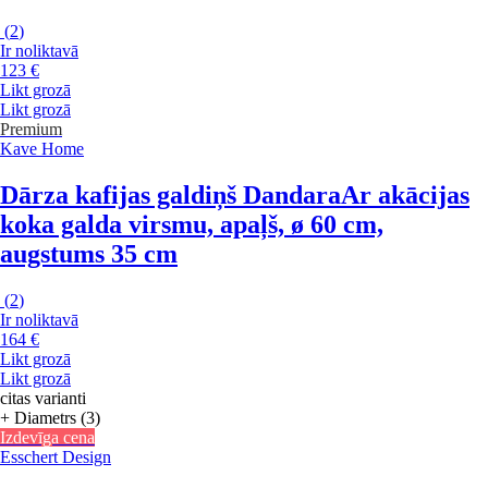
(
2
)
Ir noliktavā
123 €
Likt grozā
Likt grozā
Premium
Kave Home
Dārza kafijas galdiņš Dandara
Ar akācijas
koka galda virsmu, apaļš, ø 60 cm,
augstums 35 cm
(
2
)
Ir noliktavā
164 €
Likt grozā
Likt grozā
citas varianti
+ Diametrs (3)
Izdevīga cena
Esschert Design