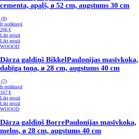
cementa, apaļš, ø 52 cm, augstums 30 cm
(
9
)
Ir noliktavā
206 €
Likt grozā
Likt grozā
WOOOD
Dārza galdiņš Bikkel
Paulonijas masīvkoka,
dabīga toņa, ø 28 cm, augstums 40 cm
(
7
)
Ir noliktavā
167 €
Likt grozā
Likt grozā
WOOOD
Dārza galdiņš Borre
Paulonijas masīvkoka,
melns, ø 28 cm, augstums 40 cm