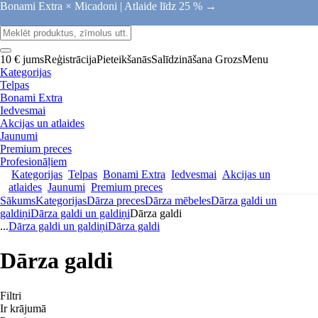
Bonami Extra × Micadoni |
Atlaide līdz 25 % →
10 € jums
Reģistrācija
Pieteikšanās
Salīdzināšana
Grozs
Menu
Kategorijas
Telpas
Bonami Extra
Iedvesmai
Akcijas un atlaides
Jaunumi
Premium preces
Profesionāļiem
Kategorijas
Telpas
Bonami Extra
Iedvesmai
Akcijas un
atlaides
Jaunumi
Premium preces
Sākums
Kategorijas
Dārza preces
Dārza mēbeles
Dārza galdi un
galdiņi
Dārza galdi un galdiņi
Dārza galdi
...
Dārza galdi un galdiņi
Dārza galdi
Dārza galdi
Filtri
Ir krājumā