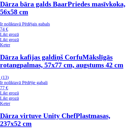
Dārza bāra galds Baar
Priedes masīvkoka,
56x58 cm
Ir noliktavā
Pēdējais gabals
74 €
Likt grozā
Likt grozā
Keter
Dārza kafijas galdiņš Corfu
Mākslīgās
rotangpalmas, 57x77 cm, augstums 42 cm
(
13
)
Ir noliktavā
Pēdējie gabali
77 €
Likt grozā
Likt grozā
Keter
Dārza virtuve Unity Chef
Plastmasas,
237x52 cm