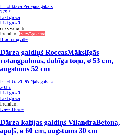
Ir noliktavā
Pēdējais gabals
779 €
Likt grozā
Likt grozā
citas varianti
Premium
Izdevīga cena
Bloomingville
Dārza galdiņš Roccas
Mākslīgās
rotangpalmas, dabīga toņa, ø 53 cm,
augstums 52 cm
Ir noliktavā
Pēdējais gabals
203 €
Likt grozā
Likt grozā
Premium
Kave Home
Dārza kafijas galdiņš Vilandra
Betona,
apaļš, ø 60 cm, augstums 30 cm