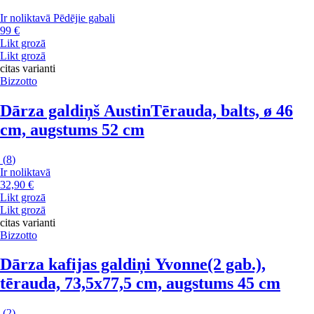
Ir noliktavā
Pēdējie gabali
99 €
Likt grozā
Likt grozā
citas varianti
Bizzotto
Dārza galdiņš Austin
Tērauda, balts, ø 46
cm, augstums 52 cm
(
8
)
Ir noliktavā
32,90 €
Likt grozā
Likt grozā
citas varianti
Bizzotto
Dārza kafijas galdiņi Yvonne
(2 gab.),
tērauda, 73,5x77,5 cm, augstums 45 cm
(
2
)