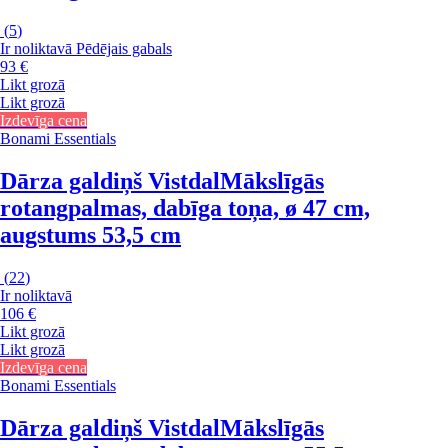
(
5
)
Ir noliktavā
Pēdējais gabals
93 €
Likt grozā
Likt grozā
Izdevīga cena
Bonami Essentials
Dārza galdiņš Vistdal
Mākslīgās
rotangpalmas, dabīga toņa, ø 47 cm,
augstums 53,5 cm
(
22
)
Ir noliktavā
106 €
Likt grozā
Likt grozā
Izdevīga cena
Bonami Essentials
Dārza galdiņš Vistdal
Mākslīgās