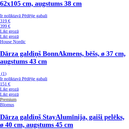
62x105 cm, augstums 38 cm
Ir noliktavā
Pēdējie gabali
319 €
399 €
Likt grozā
Likt grozā
House Nordic
Dārza galdiņš Bonn
Akmens, bēšs, ø 37 cm,
augstums 43 cm
(
1
)
Ir noliktavā
Pēdējie gabali
151 €
Likt grozā
Likt grozā
Premium
Blomus
Dārza galdiņš Stay
Alumīnija, gaiši pelēks,
ø 40 cm, augstums 45 cm