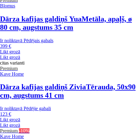
Premium
Blomus
Dārza kafijas galdiņš Yua
Metāla, apaļš, ø
80 cm, augstums 35 cm
Ir noliktavā
Pēdējais gabals
399 €
Likt grozā
Likt grozā
citas varianti
Premium
Kave Home
Dārza kafijas galdiņš Zivia
Tērauda, 50x90
cm, augstums 41 cm
Ir noliktavā
Pēdējie gabali
123 €
Likt grozā
Likt grozā
Premium
-10%
Kave Home