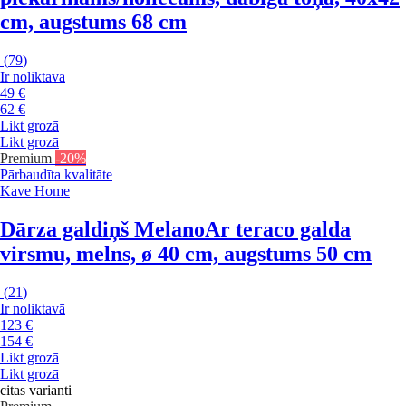
cm, augstums 68 cm
(
79
)
Ir noliktavā
49 €
62 €
Likt grozā
Likt grozā
Premium
-20%
Pārbaudīta kvalitāte
Kave Home
Dārza galdiņš Melano
Ar teraco galda
virsmu, melns, ø 40 cm, augstums 50 cm
(
21
)
Ir noliktavā
123 €
154 €
Likt grozā
Likt grozā
citas varianti