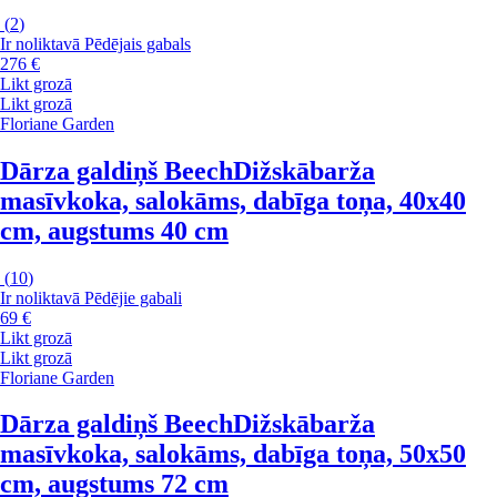
(
2
)
Ir noliktavā
Pēdējais gabals
276 €
Likt grozā
Likt grozā
Floriane Garden
Dārza galdiņš Beech
Dižskābarža
masīvkoka, salokāms, dabīga toņa, 40x40
cm, augstums 40 cm
(
10
)
Ir noliktavā
Pēdējie gabali
69 €
Likt grozā
Likt grozā
Floriane Garden
Dārza galdiņš Beech
Dižskābarža
masīvkoka, salokāms, dabīga toņa, 50x50
cm, augstums 72 cm