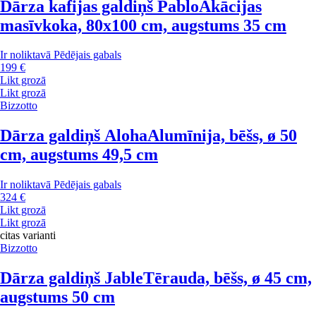
Dārza kafijas galdiņš Pablo
Akācijas
masīvkoka, 80x100 cm, augstums 35 cm
Ir noliktavā
Pēdējais gabals
199 €
Likt grozā
Likt grozā
Bizzotto
Dārza galdiņš Aloha
Alumīnija, bēšs, ø 50
cm, augstums 49,5 cm
Ir noliktavā
Pēdējais gabals
324 €
Likt grozā
Likt grozā
citas varianti
Bizzotto
Dārza galdiņš Jable
Tērauda, bēšs, ø 45 cm,
augstums 50 cm