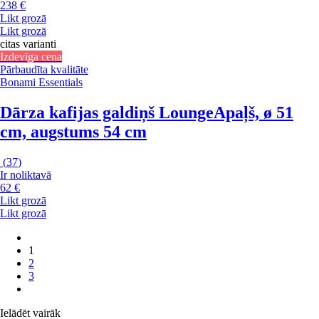
238 €
Likt grozā
Likt grozā
citas varianti
Izdevīga cena
Pārbaudīta kvalitāte
Bonami Essentials
Dārza kafijas galdiņš Lounge
Apaļš, ø 51
cm, augstums 54 cm
(
37
)
Ir noliktavā
62 €
Likt grozā
Likt grozā
1
2
3
Ielādēt vairāk