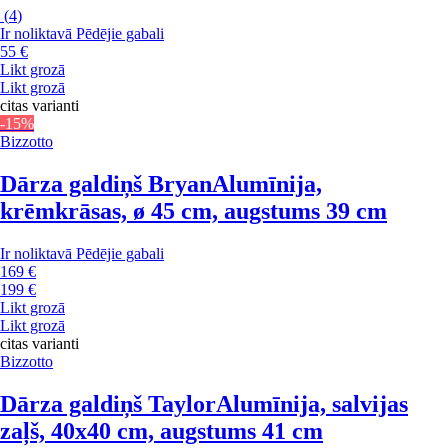
(
4
)
Ir noliktavā
Pēdējie gabali
55 €
Likt grozā
Likt grozā
citas varianti
-15%
Bizzotto
Dārza galdiņš Bryan
Alumīnija,
krēmkrāsas, ø 45 cm, augstums 39 cm
Ir noliktavā
Pēdējie gabali
169 €
199 €
Likt grozā
Likt grozā
citas varianti
Bizzotto
Dārza galdiņš Taylor
Alumīnija, salvijas
zaļš, 40x40 cm, augstums 41 cm