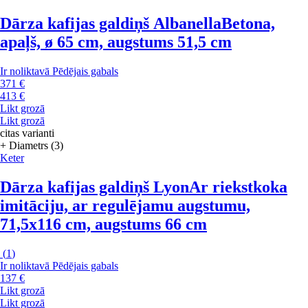
Dārza kafijas galdiņš Albanella
Betona,
apaļš, ø 65 cm, augstums 51,5 cm
Ir noliktavā
Pēdējais gabals
371 €
413 €
Likt grozā
Likt grozā
citas varianti
+ Diametrs (3)
Keter
Dārza kafijas galdiņš Lyon
Ar riekstkoka
imitāciju, ar regulējamu augstumu,
71,5x116 cm, augstums 66 cm
(
1
)
Ir noliktavā
Pēdējais gabals
137 €
Likt grozā
Likt grozā