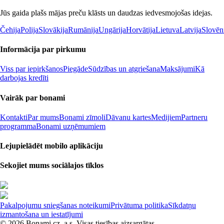
Jūs gaida plašs mājas preču klāsts un daudzas iedvesmojošas idejas.
Čehija
Polija
Slovākija
Rumānija
Ungārija
Horvātija
Lietuva
Latvija
Slovēn
Informācija par pirkumu
Viss par iepirkšanos
Piegāde
Sūdzības un atgriešana
Maksājumi
Kā
darbojas kredīti
Vairāk par bonami
Kontakti
Par mums
Bonami zīmoli
Dāvanu kartes
Medijiem
Partneru
programma
Bonami uzņēmumiem
Lejupielādēt mobilo aplikāciju
Sekojiet mums sociālajos tīklos
Pakalpojumu sniegšanas noteikumi
Privātuma politika
Sīkdatņu
izmantošana un iestatījumi
© 2026 Bonami.cz, a.s. Visas tiesības aizsargātas.