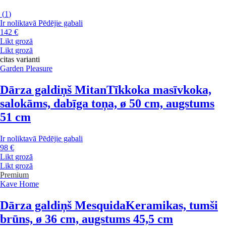
(
1
)
Ir noliktavā
Pēdējie gabali
142 €
Likt grozā
Likt grozā
citas varianti
Garden Pleasure
Dārza galdiņš Mitan
Tīkkoka masīvkoka,
salokāms, dabīga toņa, ø 50 cm, augstums
51 cm
Ir noliktavā
Pēdējie gabali
98 €
Likt grozā
Likt grozā
Premium
Kave Home
Dārza galdiņš Mesquida
Keramikas, tumši
brūns, ø 36 cm, augstums 45,5 cm