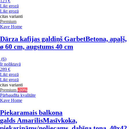
123 €
Likt grozā
Likt grozā
citas varianti
Premium
Kave Home
Dārza kafijas galdiņš Garbet
Betona, apaļš,
ø 60 cm, augstums 40 cm
(
6
)
Ir noliktavā
289 €
Likt grozā
Likt grozā
citas varianti
Premium
-20%
Pārbaudīta kvalitāte
Kave Home
Piekaramais balkona
galds Amarilis
Masīvkoka,
piekarināms/noliecams, dabīga toņa, 40x42