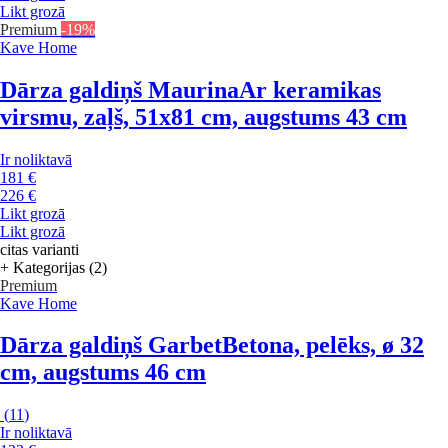
Likt grozā
Premium
-19%
Kave Home
Dārza galdiņš Maurina
Ar keramikas
virsmu, zaļš, 51x81 cm, augstums 43 cm
Ir noliktavā
181 €
226 €
Likt grozā
Likt grozā
citas varianti
+ Kategorijas (2)
Premium
Kave Home
Dārza galdiņš Garbet
Betona, pelēks, ø 32
cm, augstums 46 cm
(
11
)
Ir noliktavā