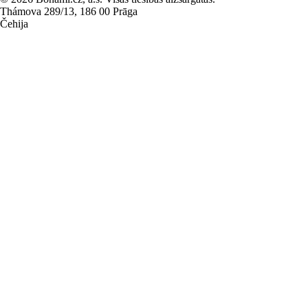
Thámova 289/13, 186 00 Prāga
Čehija