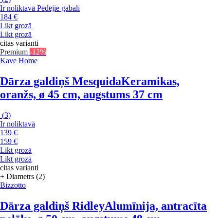
Ir noliktavā
Pēdējie gabali
184 €
Likt grozā
Likt grozā
citas varianti
Premium
-12%
Kave Home
Dārza galdiņš Mesquida
Keramikas,
oranžs, ø 45 cm, augstums 37 cm
(
3
)
Ir noliktavā
139 €
159 €
Likt grozā
Likt grozā
citas varianti
+ Diametrs (2)
Bizzotto
Dārza galdiņš Ridley
Alumīnija, antracīta