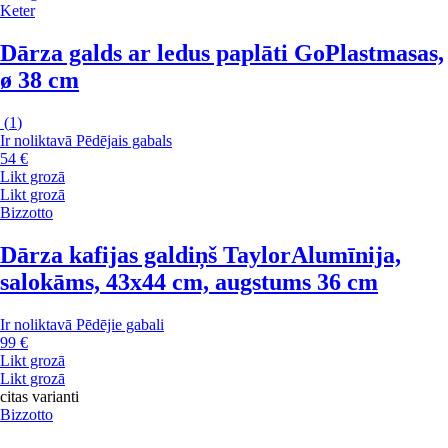
Keter
Dārza galds ar ledus paplāti Go
Plastmasas,
ø 38 cm
(
1
)
Ir noliktavā
Pēdējais gabals
54 €
Likt grozā
Likt grozā
Bizzotto
Dārza kafijas galdiņš Taylor
Alumīnija,
salokāms, 43x44 cm, augstums 36 cm
Ir noliktavā
Pēdējie gabali
99 €
Likt grozā
Likt grozā
citas varianti
Bizzotto