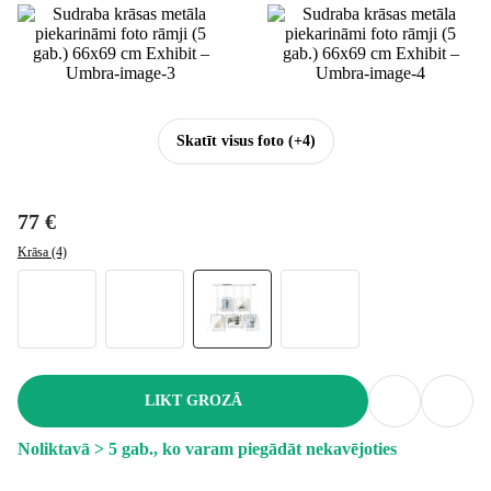
Skatīt visus foto
(+4)
77 €
Krāsa (4)
LIKT GROZĀ
Noliktavā > 5 gab., ko varam piegādāt nekavējoties