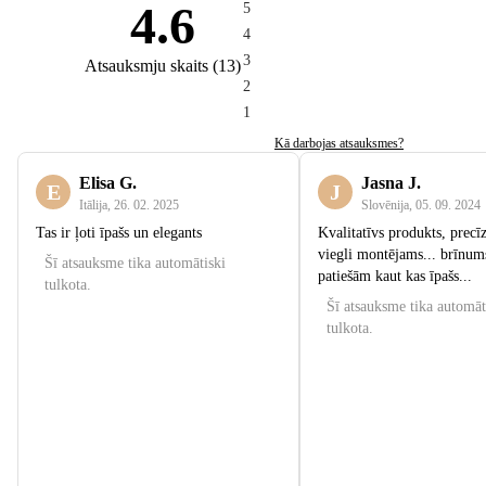
4.6
5
4
3
Atsauksmju skaits
(
13
)
2
1
Kā darbojas atsauksmes?
Elisa G.
Jasna J.
E
J
Itālija
,
26. 02. 2025
Slovēnija
,
05. 09. 2024
Tas ir ļoti īpašs un elegants
Kvalitatīvs produkts, precīz
viegli montējams... brīnum
Šī atsauksme tika automātiski
patiešām kaut kas īpašs...
tulkota.
Šī atsauksme tika automāt
tulkota.