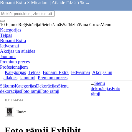
Bonami Extra × Micadoni |
Atlaide līdz 25 % →
10 € jums
Reģistrācija
Pieteikšanās
Salīdzināšana
Grozs
Menu
Kategorijas
Telpas
Bonami Extra
Iedvesmai
Akcijas un atlaides
Jaunumi
Premium preces
Profesionāļiem
Kategorijas
Telpas
Bonami Extra
Iedvesmai
Akcijas un
atlaides
Jaunumi
Premium preces
...
Sienu
Sākums
Kategorijas
Dekorācijas
Sienu
dekorācijas
Foto
dekorācijas
Foto rāmji
Foto rāmji
rāmji
ID: 1644514
Umbra
Foto rāmji Exhibit