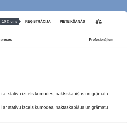
10 € jums
REĢISTRĀCIJA
PIETEIKŠANĀS
 preces
Profesionāļiem
mji ar statīvu izcels kumodes, naktsskapīšus un grāmatu
mji ar statīvu izcels kumodes, naktsskapīšus un grāmatu