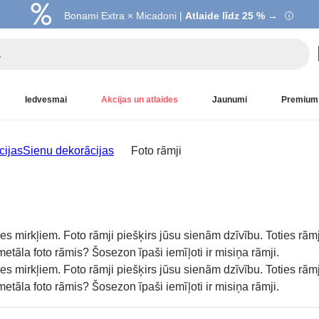
Bonami Extra × Micadoni |
Atlaide līdz 25 % →
Iedvesmai
Akcijas un atlaides
Jaunumi
Premium
cijas
Sienu dekorācijas
Foto rāmji
ves mirkļiem. Foto rāmji piešķirs jūsu sienām dzīvību. Toties rā
etāla foto rāmis? Šosezon īpaši iemīļoti ir misiņa rāmji.
ves mirkļiem. Foto rāmji piešķirs jūsu sienām dzīvību. Toties rā
etāla foto rāmis? Šosezon īpaši iemīļoti ir misiņa rāmji.