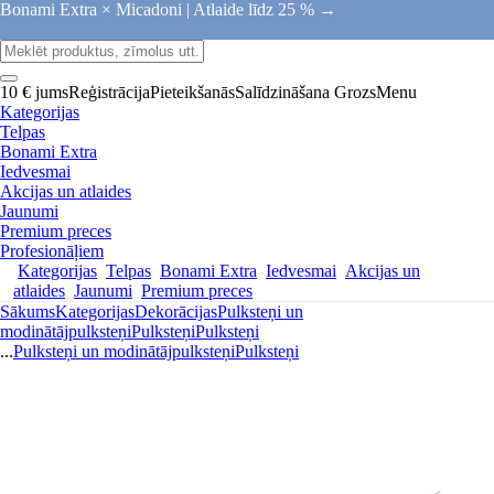
Bonami Extra × Micadoni |
Atlaide līdz 25 % →
10 € jums
Reģistrācija
Pieteikšanās
Salīdzināšana
Grozs
Menu
Kategorijas
Telpas
Bonami Extra
Iedvesmai
Akcijas un atlaides
Jaunumi
Premium preces
Profesionāļiem
Kategorijas
Telpas
Bonami Extra
Iedvesmai
Akcijas un
atlaides
Jaunumi
Premium preces
Sākums
Kategorijas
Dekorācijas
Pulksteņi un
modinātājpulksteņi
Pulksteņi
Pulksteņi
...
Pulksteņi un modinātājpulksteņi
Pulksteņi