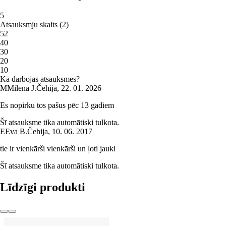
5
Atsauksmju skaits
(
2
)
5
2
4
0
3
0
2
0
1
0
Kā darbojas atsauksmes?
M
Milena J.
Čehija
,
22. 01. 2026
Es nopirku tos pašus pēc 13 gadiem
Šī atsauksme tika automātiski tulkota.
E
Eva B.
Čehija
,
10. 06. 2017
tie ir vienkārši vienkārši un ļoti jauki
Šī atsauksme tika automātiski tulkota.
Līdzīgi produkti