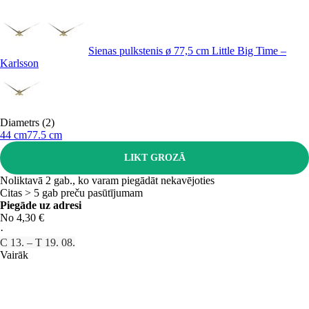
Sienas pulkstenis ø 77,5 cm Little Big Time –
Karlsson
Diametrs (2)
44 cm
77.5 cm
LIKT GROZĀ
Noliktavā 2 gab., ko varam piegādāt nekavējoties
Citas > 5 gab preču pasūtījumam
Piegāde uz adresi
No 4,30 €
·
C 13. – T 19. 08.
Vairāk