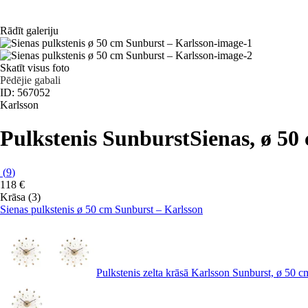
Rādīt galeriju
Skatīt visus foto
Pēdējie gabali
ID: 567052
Karlsson
Pulkstenis Sunburst
Sienas, ø 50
(
9
)
118 €
Krāsa (3)
Sienas pulkstenis ø 50 cm Sunburst – Karlsson
Pulkstenis zelta krāsā Karlsson Sunburst, ø 50 c