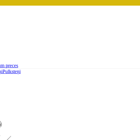
um preces
ņi
Pulksteņi