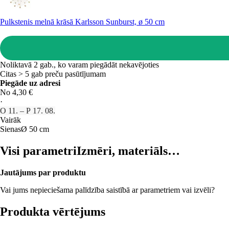
Pulkstenis melnā krāsā Karlsson Sunburst, ø 50 cm
Noliktavā 2 gab., ko varam piegādāt nekavējoties
Citas > 5 gab preču pasūtījumam
Piegāde uz adresi
No 4,30 €
·
O 11. – P 17. 08.
Vairāk
Sienas
Ø 50 cm
Visi parametri
Izmēri, materiāls…
Jautājums par produktu
Vai jums nepieciešama palīdzība saistībā ar parametriem vai izvēli?
Produkta vērtējums