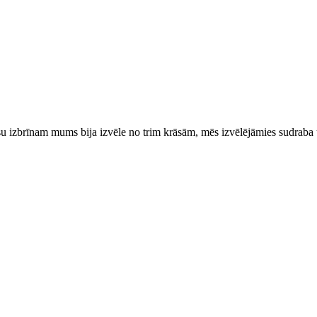
 izbrīnam mums bija izvēle no trim krāsām, mēs izvēlējāmies sudraba un 