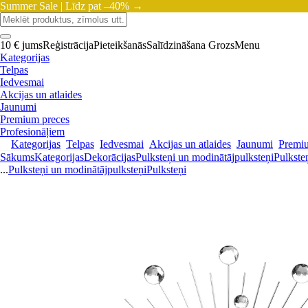
Summer Sale |
Līdz pat –40% →
10 € jums
Reģistrācija
Pieteikšanās
Salīdzināšana
Grozs
Menu
Kategorijas
Telpas
Iedvesmai
Akcijas un atlaides
Jaunumi
Premium preces
Profesionāļiem
Kategorijas
Telpas
Iedvesmai
Akcijas un atlaides
Jaunumi
Premi
Sākums
Kategorijas
Dekorācijas
Pulksteņi un modinātājpulksteņi
Pulkste
...
Pulksteņi un modinātājpulksteņi
Pulksteņi