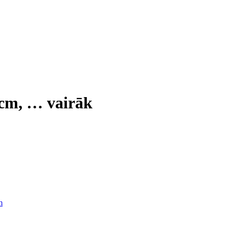
 cm
, …
vairāk
m