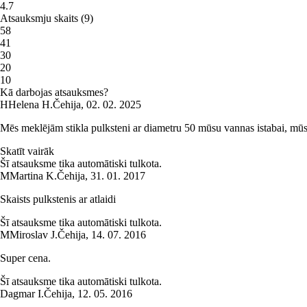
4.7
Atsauksmju skaits
(
9
)
5
8
4
1
3
0
2
0
1
0
Kā darbojas atsauksmes?
H
Helena H.
Čehija
,
02. 02. 2025
Mēs meklējām stikla pulksteni ar diametru 50 mūsu vannas istabai, mūsu
Skatīt vairāk
Šī atsauksme tika automātiski tulkota.
M
Martina K.
Čehija
,
31. 01. 2017
Skaists pulkstenis ar atlaidi
Šī atsauksme tika automātiski tulkota.
M
Miroslav J.
Čehija
,
14. 07. 2016
Super cena.
Šī atsauksme tika automātiski tulkota.
Dagmar I.
Čehija
,
12. 05. 2016