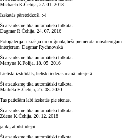
Michaela K.
Čehija
,
27. 01. 2018
Izskatās pārsteidzoši. :-)
Šī atsauksme tika automātiski tulkota.
Dagmar R.
Čehija
,
24. 07. 2016
Fotogalerija ir krāšņa un oriģināla,tieši piemērota mūsdienīgam
interjeram. Dagmar Rychnovská
Šī atsauksme tika automātiski tulkota.
Martyna K.
Polija
,
18. 05. 2016
Lieliski izstrādāts, lieliski iederas manā interjerā
Šī atsauksme tika automātiski tulkota.
Markéta H.
Čehija
,
25. 08. 2020
Tas patiešām labi izskatās pie sienas.
Šī atsauksme tika automātiski tulkota.
Zdena K.
Čehija
,
20. 12. 2018
jauki, atbilst idejai
Šī atsauksme tika automātiski tulkota.