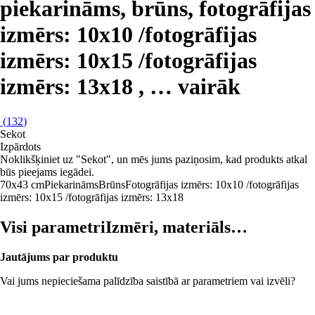
piekarināms, brūns, fotogrāfijas
izmērs: 10x10 /fotogrāfijas
izmērs: 10x15 /fotogrāfijas
izmērs: 13x18
, …
vairāk
(
132
)
Sekot
Izpārdots
Noklikšķiniet uz "Sekot", un mēs jums paziņosim, kad produkts atkal
būs pieejams iegādei.
70x43 cm
Piekarināms
Brūns
Fotogrāfijas izmērs: 10x10 /fotogrāfijas
izmērs: 10x15 /fotogrāfijas izmērs: 13x18
Visi parametri
Izmēri, materiāls…
Jautājums par produktu
Vai jums nepieciešama palīdzība saistībā ar parametriem vai izvēli?