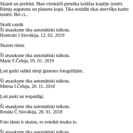
Skaisti un perfekti. Man vienkārši pietrūka kolāžas kopējie izmēri.
Rāmja augstums un platums kopā. Tika norādīti tikai atsevišķu kadru
izmēri. Bet ci...
Skatīt vairāk
Šī atsauksme tika automātiski tulkota.
Hontvári J.
Slovākija
,
12. 02. 2019
Skaists rāmis
Šī atsauksme tika automātiski tulkota.
Marie F.
Čehija
,
05. 01. 2019
Ļoti gudri salikti rāmji ģimenes fotogrāfijām.
Šī atsauksme tika automātiski tulkota.
Milena I.
Čehija
,
20. 11. 2018
Ļoti jauki un iespaidīgi.
Šī atsauksme tika automātiski tulkota.
Renáta Č.
Slovākija
,
28. 01. 2018
Foto rāmis ir skaists, es noteikti iesaku to.
Šī atsauksme tika automātiski tulkota.