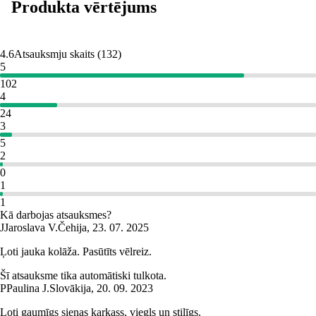
Produkta vērtējums
4.6
Atsauksmju skaits
(
132
)
5
102
4
24
3
5
2
0
1
1
Kā darbojas atsauksmes?
J
Jaroslava V.
Čehija
,
23. 07. 2025
Ļoti jauka kolāža. Pasūtīts vēlreiz.
Šī atsauksme tika automātiski tulkota.
P
Paulina J.
Slovākija
,
20. 09. 2023
Ļoti gaumīgs sienas karkass, viegls un stilīgs.