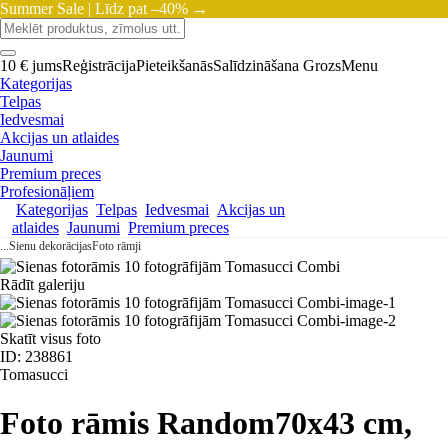
Summer Sale |
Līdz pat –40% →
10 € jums
Reģistrācija
Pieteikšanās
Salīdzināšana
Grozs
Menu
Kategorijas
Telpas
Iedvesmai
Akcijas un atlaides
Jaunumi
Premium preces
Profesionāļiem
Kategorijas
Telpas
Iedvesmai
Akcijas un
atlaides
Jaunumi
Premium preces
...
Sienu dekorācijas
Foto rāmji
Rādīt galeriju
Skatīt visus foto
ID: 238861
Tomasucci
Foto rāmis Random
70x43 cm,