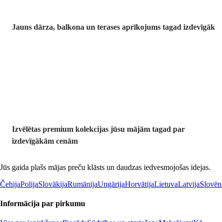
Jauns dārza, balkona un terases aprīkojums tagad izdevīgāk
Premium
izdevīgāk
Izvēlētas premium kolekcijas jūsu mājām tagad par
izdevīgākām cenām
Jūs gaida plašs mājas preču klāsts un daudzas iedvesmojošas idejas.
Čehija
Polija
Slovākija
Rumānija
Ungārija
Horvātija
Lietuva
Latvija
Slovēn
Informācija par pirkumu