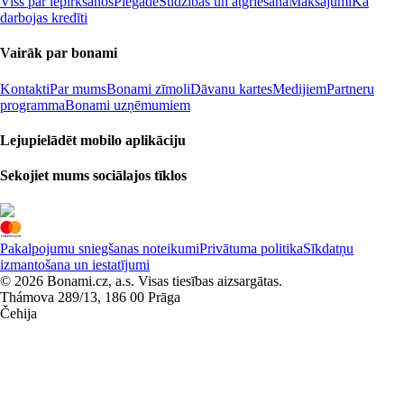
Viss par iepirkšanos
Piegāde
Sūdzības un atgriešana
Maksājumi
Kā
darbojas kredīti
Vairāk par bonami
Kontakti
Par mums
Bonami zīmoli
Dāvanu kartes
Medijiem
Partneru
programma
Bonami uzņēmumiem
Lejupielādēt mobilo aplikāciju
Sekojiet mums sociālajos tīklos
Pakalpojumu sniegšanas noteikumi
Privātuma politika
Sīkdatņu
izmantošana un iestatījumi
© 2026 Bonami.cz, a.s. Visas tiesības aizsargātas.
Thámova 289/13, 186 00 Prāga
Čehija