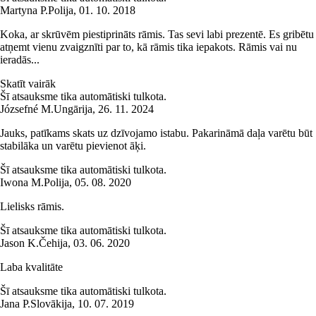
Martyna P.
Polija
,
01. 10. 2018
Koka, ar skrūvēm piestiprināts rāmis. Tas sevi labi prezentē. Es gribētu
atņemt vienu zvaigznīti par to, kā rāmis tika iepakots. Rāmis vai nu
ieradās...
Skatīt vairāk
Šī atsauksme tika automātiski tulkota.
Józsefné M.
Ungārija
,
26. 11. 2024
Jauks, patīkams skats uz dzīvojamo istabu. Pakarināmā daļa varētu būt
stabilāka un varētu pievienot āķi.
Šī atsauksme tika automātiski tulkota.
Iwona M.
Polija
,
05. 08. 2020
Lielisks rāmis.
Šī atsauksme tika automātiski tulkota.
Jason K.
Čehija
,
03. 06. 2020
Laba kvalitāte
Šī atsauksme tika automātiski tulkota.
Jana P.
Slovākija
,
10. 07. 2019