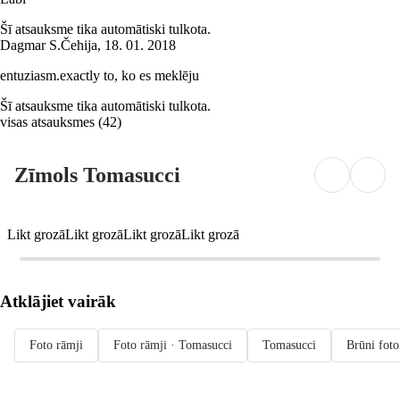
Šī atsauksme tika automātiski tulkota.
Dagmar S.
Čehija
,
18. 01. 2018
entuziasm.exactly to, ko es meklēju
Šī atsauksme tika automātiski tulkota.
visas atsauksmes
(
42
)
Zīmols Tomasucci
Likt grozā
Likt grozā
Likt grozā
Likt grozā
Atklājiet vairāk
Foto rāmji
Foto rāmji · Tomasucci
Tomasucci
Brūni foto