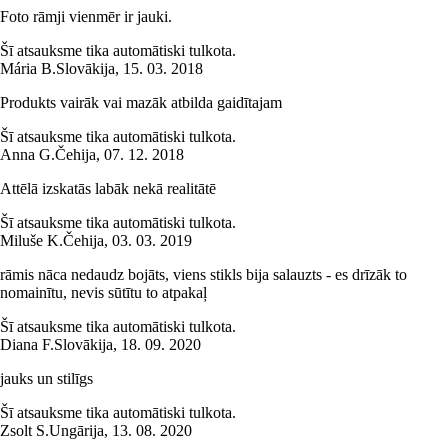
Foto rāmji vienmēr ir jauki.
Šī atsauksme tika automātiski tulkota.
Mária B.
Slovākija
,
15. 03. 2018
Produkts vairāk vai mazāk atbilda gaidītajam
Šī atsauksme tika automātiski tulkota.
Anna G.
Čehija
,
07. 12. 2018
Attēlā izskatās labāk nekā realitātē
Šī atsauksme tika automātiski tulkota.
Miluše K.
Čehija
,
03. 03. 2019
rāmis nāca nedaudz bojāts, viens stikls bija salauzts - es drīzāk to
nomainītu, nevis sūtītu to atpakaļ
Šī atsauksme tika automātiski tulkota.
Diana F.
Slovākija
,
18. 09. 2020
jauks un stilīgs
Šī atsauksme tika automātiski tulkota.
Zsolt S.
Ungārija
,
13. 08. 2020