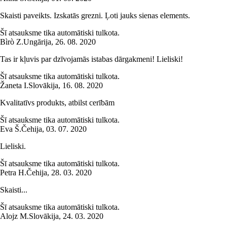
Skaisti paveikts. Izskatās grezni. Ļoti jauks sienas elements.
Šī atsauksme tika automātiski tulkota.
Bìrò Z.
Ungārija
,
26. 08. 2020
Tas ir kļuvis par dzīvojamās istabas dārgakmeni! Lieliski!
Šī atsauksme tika automātiski tulkota.
Žaneta I.
Slovākija
,
16. 08. 2020
Kvalitatīvs produkts, atbilst cerībām
Šī atsauksme tika automātiski tulkota.
Eva Š.
Čehija
,
03. 07. 2020
Lieliski.
Šī atsauksme tika automātiski tulkota.
Petra H.
Čehija
,
28. 03. 2020
Skaisti...
Šī atsauksme tika automātiski tulkota.
Alojz M.
Slovākija
,
24. 03. 2020