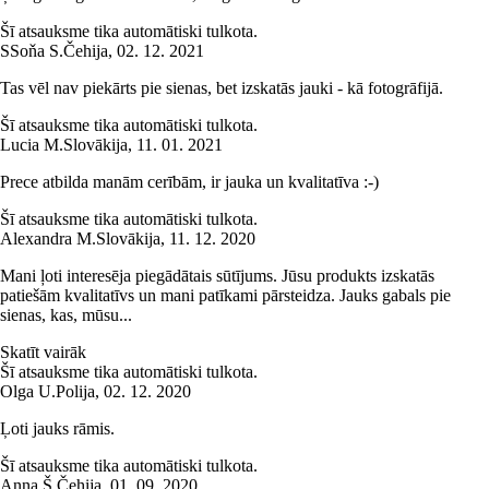
Šī atsauksme tika automātiski tulkota.
S
Soňa S.
Čehija
,
02. 12. 2021
Tas vēl nav piekārts pie sienas, bet izskatās jauki - kā fotogrāfijā.
Šī atsauksme tika automātiski tulkota.
Lucia M.
Slovākija
,
11. 01. 2021
Prece atbilda manām cerībām, ir jauka un kvalitatīva :-)
Šī atsauksme tika automātiski tulkota.
Alexandra M.
Slovākija
,
11. 12. 2020
Mani ļoti interesēja piegādātais sūtījums. Jūsu produkts izskatās
patiešām kvalitatīvs un mani patīkami pārsteidza. Jauks gabals pie
sienas, kas, mūsu...
Skatīt vairāk
Šī atsauksme tika automātiski tulkota.
Olga U.
Polija
,
02. 12. 2020
Ļoti jauks rāmis.
Šī atsauksme tika automātiski tulkota.
Anna Š.
Čehija
,
01. 09. 2020