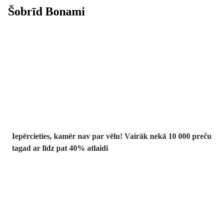
Šobrīd Bonami
Summer Sale:
līdz pat 40%
atlaide
Iepērcieties, kamēr nav par vēlu! Vairāk nekā 10 000 preču
tagad ar līdz pat 40% atlaidi
Dārzs izdevīgāk