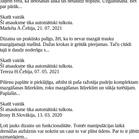
Jāņem vērā, ka lietošanas laikā tas nedaudz noplūst. Uzglabāšana. Bet
par pārāk...
Skatīt vairāk
Šī atsauksme tika automātiski tulkota.
Markéta A.
Čehija
,
21. 07. 2021
Dizaina un praktisks palīgs, žēl, ka to nevar mazgāt trauku
mazgājamajā mašīnā. Dažas krokas ir grūtāk pieejamas. Taču citādi
tajā ir daudz noderīgu s...
Skatīt vairāk
Šī atsauksme tika automātiski tulkota.
Tereza H.
Čehija
,
07. 05. 2021
Pilienu paplāte ir pieklājīga, atbilst tā paša ražotāja pudeļu komplektam
mazgāšanas līdzeklim, roku mazgāšanas līdzeklim un sūkļa turētājam.
Paplašin...
Skatīt vairāk
Šī atsauksme tika automātiski tulkota.
Irony B.
Slovākija
,
13. 03. 2020
Ļoti jauks dizains un funkcionalitāte. Tomēr manipulācijas laikā
drenāžas aizbāznis var nokrist un caur to var plūst ūdens. Par to ir jābūt
uzmanīgiem...