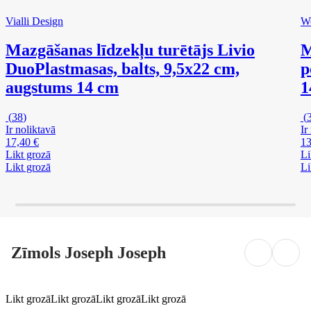
Vialli Design
W
Mazgāšanas līdzekļu turētājs Livio
M
Duo
Plastmasas, balts, 9,5x22 cm,
p
augstums 14 cm
1
(
38
)
(
Ir noliktavā
Ir
17,40 €
13
Likt grozā
Li
Likt grozā
Li
Zīmols Joseph Joseph
Likt grozā
Likt grozā
Likt grozā
Likt grozā