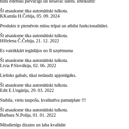
būtu estētiski pievilcīgs un nesavāc ūdeni. Ieteikumi!
Šī atsauksme tika automātiski tulkota.
K
Kamila H.
Čehija
,
05. 09. 2024
Produkts ir piemērots mūsu telpai un atbilst funkcionalitātei.
Šī atsauksme tika automātiski tulkota.
H
Helena Č.
Čehija
,
21. 12. 2022
Es vairākkārt iegādājos no šī uzņēmuma
Šī atsauksme tika automātiski tulkota.
Livia P.
Slovākija
,
02. 06. 2022
Lielisks gabals, tikai nedaudz apjomīgāks.
Šī atsauksme tika automātiski tulkota.
Edit E.
Ungārija
,
29. 03. 2022
Stabila, vietu taupoša, kvalitatīva pamatplate !!!
Šī atsauksme tika automātiski tulkota.
Barbara N.
Polija
,
01. 01. 2022
Mūsdienīgs dizains un laba kvalitāte