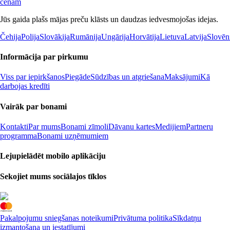
cenām
Jūs gaida plašs mājas preču klāsts un daudzas iedvesmojošas idejas.
Čehija
Polija
Slovākija
Rumānija
Ungārija
Horvātija
Lietuva
Latvija
Slovēn
Informācija par pirkumu
Viss par iepirkšanos
Piegāde
Sūdzības un atgriešana
Maksājumi
Kā
darbojas kredīti
Vairāk par bonami
Kontakti
Par mums
Bonami zīmoli
Dāvanu kartes
Medijiem
Partneru
programma
Bonami uzņēmumiem
Lejupielādēt mobilo aplikāciju
Sekojiet mums sociālajos tīklos
Pakalpojumu sniegšanas noteikumi
Privātuma politika
Sīkdatņu
izmantošana un iestatījumi