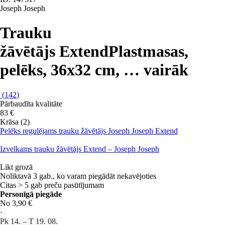
Joseph Joseph
Trauku
žāvētājs Extend
Plastmasas,
pelēks, 36x32 cm
, …
vairāk
(
142
)
Pārbaudīta kvalitāte
83 €
Krāsa (2)
Pelēks regulējams trauku žāvētājs Joseph Joseph Extend
Izvelkams trauku žāvētājs Extend – Joseph Joseph
Likt grozā
Noliktavā 3 gab., ko varam piegādāt nekavējoties
Citas > 5 gab preču pasūtījumam
Personīgā piegāde
No 3,90 €
·
Pk 14. – T 19. 08.