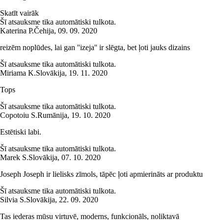
Skatīt vairāk
Šī atsauksme tika automātiski tulkota.
Katerina P.
Čehija
,
09. 09. 2020
reizēm noplūdes, lai gan ''izeja'' ir slēgta, bet ļoti jauks dizains
Šī atsauksme tika automātiski tulkota.
Miriama K.
Slovākija
,
19. 11. 2020
Tops
Šī atsauksme tika automātiski tulkota.
Copotoiu S.
Rumānija
,
19. 10. 2020
Estētiski labi.
Šī atsauksme tika automātiski tulkota.
Marek S.
Slovākija
,
07. 10. 2020
Joseph Joseph ir lielisks zīmols, tāpēc ļoti apmierināts ar produktu
Šī atsauksme tika automātiski tulkota.
Silvia S.
Slovākija
,
22. 09. 2020
Tas iederas mūsu virtuvē, moderns, funkcionāls, noliktavā