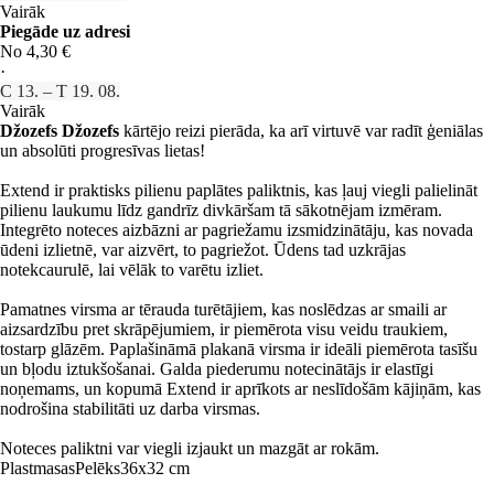
Vairāk
Piegāde uz adresi
No 4,30 €
·
C 13. – T 19. 08.
Vairāk
Džozefs Džozefs
kārtējo reizi pierāda, ka arī virtuvē var radīt ģeniālas
un absolūti progresīvas lietas!
Extend ir praktisks pilienu paplātes paliktnis, kas ļauj viegli palielināt
pilienu laukumu līdz gandrīz divkāršam tā sākotnējam izmēram.
Integrēto noteces aizbāzni ar pagriežamu izsmidzinātāju, kas novada
ūdeni izlietnē, var aizvērt, to pagriežot. Ūdens tad uzkrājas
notekcaurulē, lai vēlāk to varētu izliet.
Pamatnes virsma ar tērauda turētājiem, kas noslēdzas ar smaili ar
aizsardzību pret skrāpējumiem, ir piemērota visu veidu traukiem,
tostarp glāzēm. Paplašināmā plakanā virsma ir ideāli piemērota tasīšu
un bļodu iztukšošanai. Galda piederumu notecinātājs ir elastīgi
noņemams, un kopumā Extend ir aprīkots ar neslīdošām kājiņām, kas
nodrošina stabilitāti uz darba virsmas.
Noteces paliktni var viegli izjaukt un mazgāt ar rokām.
Plastmasas
Pelēks
36x32 cm