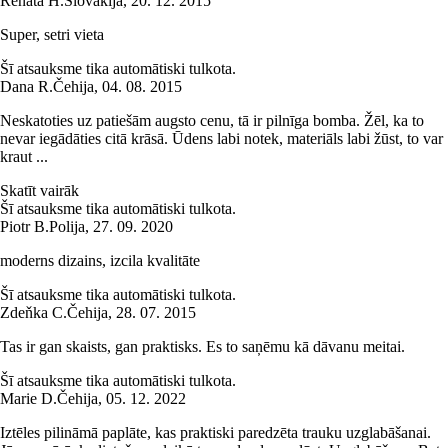
Renáta H.
Slovākija
,
20. 12. 2015
Super, setri vieta
Šī atsauksme tika automātiski tulkota.
Dana R.
Čehija
,
04. 08. 2015
Neskatoties uz patiešām augsto cenu, tā ir pilnīga bomba. Žēl, ka to
nevar iegādāties citā krāsā. Ūdens labi notek, materiāls labi žūst, to var
kraut ...
Skatīt vairāk
Šī atsauksme tika automātiski tulkota.
Piotr B.
Polija
,
27. 09. 2020
moderns dizains, izcila kvalitāte
Šī atsauksme tika automātiski tulkota.
Zdeňka C.
Čehija
,
28. 07. 2015
Tas ir gan skaists, gan praktisks. Es to saņēmu kā dāvanu meitai.
Šī atsauksme tika automātiski tulkota.
Marie D.
Čehija
,
05. 12. 2022
Iztēles pilināmā paplāte, kas praktiski paredzēta trauku uzglabāšanai.