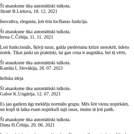
Šī atsauksme tika automātiski tulkota.
Jūratė B.
Lietuva
,
18. 12. 2021
Inovatīva, eleganta, ļoti ērta locīšanas funkcija.
Šī atsauksme tika automātiski tulkota.
Irena C.
Čehija
,
11. 11. 2021
Ļoti funkcionāls, šķīvji turas, galda piederumu krūze nenokrīt, ūdens
notek. Tikai jauki un praktiski, lai gan cena ir augstāka, bet tā vērts.
Šī atsauksme tika automātiski tulkota.
Kamila L.
Slovākija
,
28. 07. 2021
lieliska ideja
Šī atsauksme tika automātiski tulkota.
Gabor K.
Ungārija
,
12. 07. 2021
Es jau gadiem ilgi meklēju normālu grupu. Mēs šeit vienu nopirkām,
un kopš tā laika esam nopirkuši tajā rasas, mums tā ļoti patīk.
Šī atsauksme tika automātiski tulkota.
Dana H.
Čehija
,
20. 06. 2021