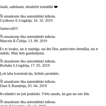
Jauki, saliekami, detalizēti izstrādāti ❤️
Šī atsauksme tika automātiski tulkota.
Gyökeres E.
Ungārija
,
16. 10. 2019
Satriecoši!!!
Šī atsauksme tika automātiski tulkota.
Marcela R.
Čehija
,
13. 09. 2019
Es to iesaku, tas ir mainīgs, tas ātri žūst, pateicoties drenāžai, tas ir
stabils. Man liels gandarījums.
Šī atsauksme tika automātiski tulkota.
Borbála S.
Ungārija
,
17. 05. 2019
Ļoti laba konstrukcija, lielisks produkts.
Šī atsauksme tika automātiski tulkota.
Dani E.
Rumānija
,
05. 04. 2019
Kvalitatīvi un ļoti praktiski. Vērts naudu, lai gan tas nav lēts.
Šī atsauksme tika automātiski tulkota.