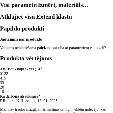
Visi parametri
Izmēri, materiāls…
Atklājiet visu Extend klāstu
Papildu produkti
Jautājums par produktu
Vai jums nepieciešama palīdzība saistībā ar parametriem vai izvēli?
Produkta vērtējums
4.8
Atsauksmju skaits
(
142
)
5
122
4
15
3
5
2
0
1
0
Kā darbojas atsauksmes?
R
Roberta K.
Horvātija
,
13. 01. 2025
Man nav trauku mazgājamās mašīnas un ilgi meklēju notecēju, kas