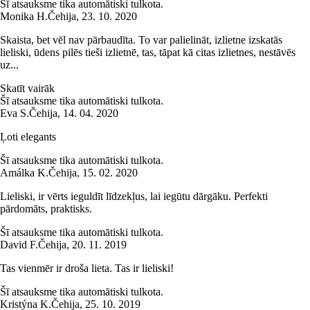
Šī atsauksme tika automātiski tulkota.
Monika H.
Čehija
,
23. 10. 2020
Skaista, bet vēl nav pārbaudīta. To var palielināt, izlietne izskatās
lieliski, ūdens pilēs tieši izlietnē, tas, tāpat kā citas izlietnes, nestāvēs
uz...
Skatīt vairāk
Šī atsauksme tika automātiski tulkota.
Eva S.
Čehija
,
14. 04. 2020
Ļoti elegants
Šī atsauksme tika automātiski tulkota.
Amálka K.
Čehija
,
15. 02. 2020
Lieliski, ir vērts ieguldīt līdzekļus, lai iegūtu dārgāku. Perfekti
pārdomāts, praktisks.
Šī atsauksme tika automātiski tulkota.
David F.
Čehija
,
20. 11. 2019
Tas vienmēr ir droša lieta. Tas ir lieliski!
Šī atsauksme tika automātiski tulkota.
Kristýna K.
Čehija
,
25. 10. 2019