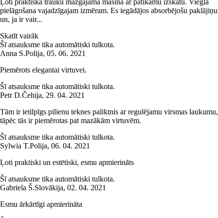
Ļoti praktiska trauku mazgājamā mašīna ar patīkamu izskatu. Viegla
pielāgošana vajadzīgajam izmēram. Es iegādājos absorbējošu paklājiņu
un, ja ir vair...
Skatīt vairāk
Šī atsauksme tika automātiski tulkota.
Anna S.
Polija
,
05. 06. 2021
Piemērots elegantai virtuvei.
Šī atsauksme tika automātiski tulkota.
Petr D.
Čehija
,
29. 04. 2021
Tām ir ietilpīgs pilienu teknes paliktnis ar regulējamu virsmas laukumu,
tāpēc tās ir piemērotas pat mazākām virtuvēm.
Šī atsauksme tika automātiski tulkota.
Sylwia T.
Polija
,
06. 04. 2021
Ļoti praktiski un estētiski, esmu apmierināts
Šī atsauksme tika automātiski tulkota.
Gabriela Š.
Slovākija
,
02. 04. 2021
Esmu ārkārtīgi apmierināta