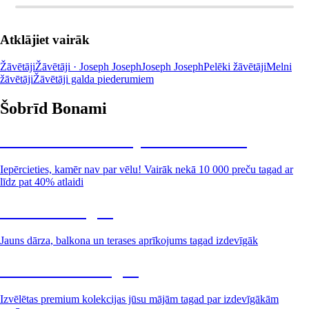
Atklājiet vairāk
Žāvētāji
Žāvētāji · Joseph Joseph
Joseph Joseph
Pelēki žāvētāji
Melni
žāvētāji
Žāvētāji galda piederumiem
Šobrīd Bonami
Summer Sale: līdz pat 40% atlaide
Iepērcieties, kamēr nav par vēlu! Vairāk nekā 10 000 preču tagad ar
līdz pat 40% atlaidi
Dārzs izdevīgāk
Jauns dārza, balkona un terases aprīkojums tagad izdevīgāk
Premium izdevīgāk
Izvēlētas premium kolekcijas jūsu mājām tagad par izdevīgākām