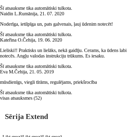
Šī atsauksme tika automātiski tulkota.
Naidin L.
Rumānija
,
21. 07. 2020
Noderīga, ietilpīga un, pats galvenais, ļauj ūdenim notecēt!
Šī atsauksme tika automātiski tulkota.
Kateřina O.
Čehija
,
19. 06. 2020
Lieliski!! Praktisks un lielāks, nekā gaidīju. Cerams, ka ūdens labi
notecēs. Angļu valodas instrukciju trūkums. Es iesaku.
Šī atsauksme tika automātiski tulkota.
Eva M.
Čehija
,
21. 05. 2019
mūsdienīgs, viegli tīrāms, regulējams, priekšrocība
Šī atsauksme tika automātiski tulkota.
visas atsauksmes
(
52
)
Sērija Extend
Likt grozā
Likt grozā
Likt grozā