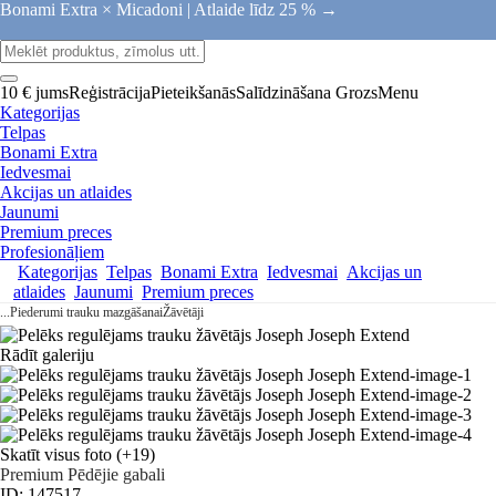
Bonami Extra × Micadoni |
Atlaide līdz 25 % →
10 € jums
Reģistrācija
Pieteikšanās
Salīdzināšana
Grozs
Menu
Kategorijas
Telpas
Bonami Extra
Iedvesmai
Akcijas un atlaides
Jaunumi
Premium preces
Profesionāļiem
Kategorijas
Telpas
Bonami Extra
Iedvesmai
Akcijas un
atlaides
Jaunumi
Premium preces
...
Piederumi trauku mazgāšanai
Žāvētāji
Rādīt galeriju
Skatīt visus foto
(+19)
Premium
Pēdējie gabali
ID: 147517