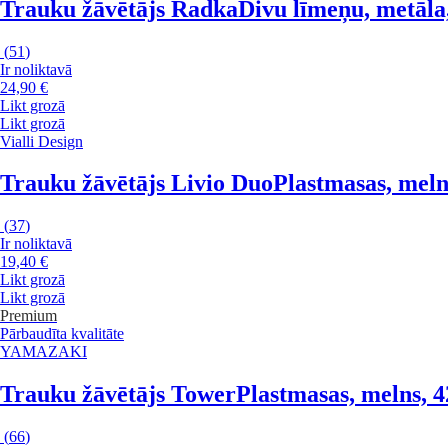
Trauku žāvētājs Radka
Divu līmeņu, metāla
(
51
)
Ir noliktavā
24,90 €
Likt grozā
Likt grozā
Vialli Design
Trauku žāvētājs Livio Duo
Plastmasas, meln
(
37
)
Ir noliktavā
19,40 €
Likt grozā
Likt grozā
Premium
Pārbaudīta kvalitāte
YAMAZAKI
Trauku žāvētājs Tower
Plastmasas, melns, 
(
66
)