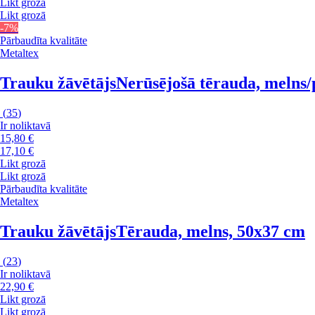
Likt grozā
Likt grozā
-7%
Pārbaudīta kvalitāte
Metaltex
Trauku žāvētājs
Nerūsējošā tērauda, melns/
(
35
)
Ir noliktavā
15,80 €
17,10 €
Likt grozā
Likt grozā
Pārbaudīta kvalitāte
Metaltex
Trauku žāvētājs
Tērauda, melns, 50x37 cm
(
23
)
Ir noliktavā
22,90 €
Likt grozā
Likt grozā