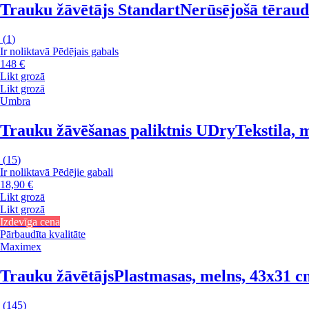
Trauku žāvētājs Standart
Nerūsējošā tēraud
(
1
)
Ir noliktavā
Pēdējais gabals
148 €
Likt grozā
Likt grozā
Umbra
Trauku žāvēšanas paliktnis UDry
Tekstila, 
(
15
)
Ir noliktavā
Pēdējie gabali
18,90 €
Likt grozā
Likt grozā
Izdevīga cena
Pārbaudīta kvalitāte
Maximex
Trauku žāvētājs
Plastmasas, melns, 43x31 
(
145
)