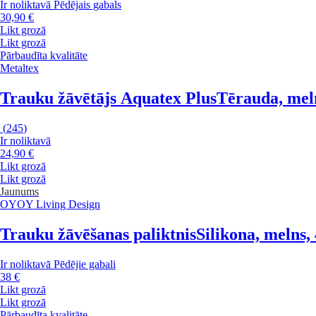
Ir noliktavā
Pēdējais gabals
30,90 €
Likt grozā
Likt grozā
Pārbaudīta kvalitāte
Metaltex
Trauku žāvētājs Aquatex Plus
Tērauda, mel
(
245
)
Ir noliktavā
24,90 €
Likt grozā
Likt grozā
Jaunums
OYOY Living Design
Trauku žāvēšanas paliktnis
Silikona, melns,
Ir noliktavā
Pēdējie gabali
38 €
Likt grozā
Likt grozā
Pārbaudīta kvalitāte