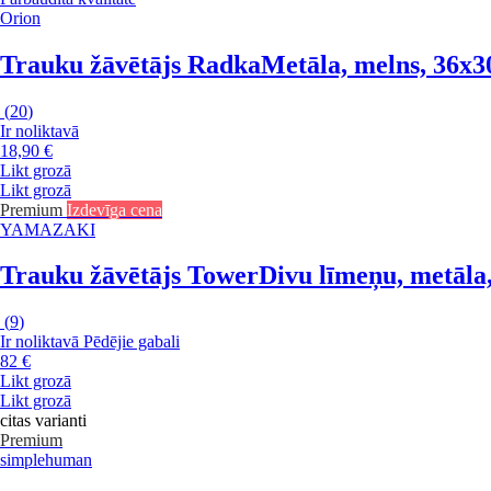
Orion
Trauku žāvētājs Radka
Metāla, melns, 36x3
(
20
)
Ir noliktavā
18,90 €
Likt grozā
Likt grozā
Premium
Izdevīga cena
YAMAZAKI
Trauku žāvētājs Tower
Divu līmeņu, metāla
(
9
)
Ir noliktavā
Pēdējie gabali
82 €
Likt grozā
Likt grozā
citas varianti
Premium
simplehuman