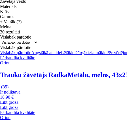
Žāvētāja veids
Materiāls
Krāsa
Garums
+ Vairāk (7)
Melna
30 rezultāti
Vislabāk pārdotie
Vislabāk pārdotie
Vislabāk pārdotie
Augstākā atlaide
Lētākie
Dārgākie
Jaunākie
Pēc vērtēj
Pārbaudīta kvalitāte
Orion
Trauku žāvētājs Radka
Metāla, melns, 43x2
(
85
)
Ir noliktavā
18,90 €
Likt grozā
Likt grozā
Pārbaudīta kvalitāte
Orion