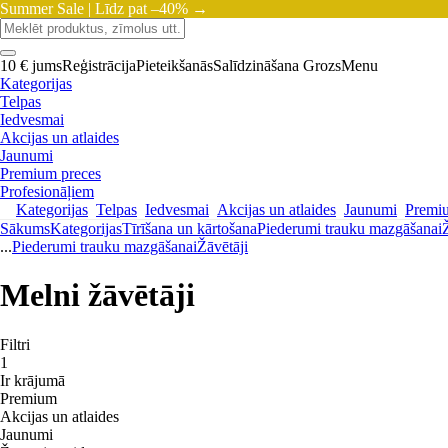
Summer Sale |
Līdz pat –40% →
10 € jums
Reģistrācija
Pieteikšanās
Salīdzināšana
Grozs
Menu
Kategorijas
Telpas
Iedvesmai
Akcijas un atlaides
Jaunumi
Premium preces
Profesionāļiem
Kategorijas
Telpas
Iedvesmai
Akcijas un atlaides
Jaunumi
Premi
Sākums
Kategorijas
Tīrīšana un kārtošana
Piederumi trauku mazgāšanai
...
Piederumi trauku mazgāšanai
Žāvētāji
Melni žāvētāji
Filtri
1
Ir krājumā
Premium
Akcijas un atlaides
Jaunumi