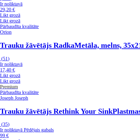
Ir noliktavā
29,20 €
Likt grozā
Likt grozā
Pārbaudīta kvalitāte
Orion
Trauku žāvētājs Radka
Metāla, melns, 35x2
(
51
)
Ir noliktavā
17,40 €
Likt grozā
Likt grozā
Premium
Pārbaudīta kvalitāte
Joseph Joseph
Trauku žāvētājs Rethink Your Sink
Plastmas
(
35
)
Ir noliktavā
Pēdējais gabals
99 €