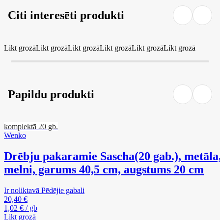
Citi interesēti produkti
Likt grozā
Likt grozā
Likt grozā
Likt grozā
Likt grozā
Likt grozā
Papildu produkti
komplektā 20 gb.
Wenko
Drēbju pakaramie Sascha
(20 gab.), metāla
melni, garums 40,5 cm, augstums 20 cm
Ir noliktavā
Pēdējie gabali
20,40 €
1,02 € / gb
Likt grozā