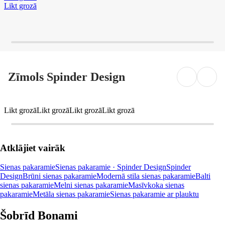
Likt grozā
Zīmols Spinder Design
Likt grozā
Likt grozā
Likt grozā
Likt grozā
Atklājiet vairāk
Sienas pakaramie
Sienas pakaramie · Spinder Design
Spinder
Design
Brūni sienas pakaramie
Modernā stila sienas pakaramie
Balti
sienas pakaramie
Melni sienas pakaramie
Masīvkoka sienas
pakaramie
Metāla sienas pakaramie
Sienas pakaramie ar plauktu
Šobrīd Bonami