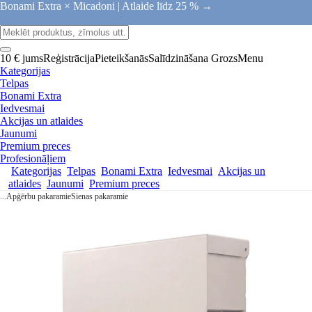
Bonami Extra × Micadoni |
Atlaide līdz 25 % →
10 € jums
Reģistrācija
Pieteikšanās
Salīdzināšana
Grozs
Menu
Kategorijas
Telpas
Bonami Extra
Iedvesmai
Akcijas un atlaides
Jaunumi
Premium preces
Profesionāļiem
Kategorijas
Telpas
Bonami Extra
Iedvesmai
Akcijas un
atlaides
Jaunumi
Premium preces
...
Apģērbu pakaramie
Sienas pakaramie