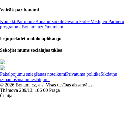
Vairāk par bonami
Kontakti
Par mums
Bonami zīmoli
Dāvanu kartes
Medijiem
Partneru
programma
Bonami uzņēmumiem
Lejupielādēt mobilo aplikāciju
Sekojiet mums sociālajos tīklos
Pakalpojumu sniegšanas noteikumi
Privātuma politika
Sīkdatņu
izmantošana un iestatījumi
© 2026 Bonami.cz, a.s. Visas tiesības aizsargātas.
Thámova 289/13, 186 00 Prāga
Čehija