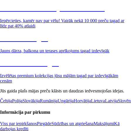
Summer Sale: līdz pat 40% atlaide
Iepērcieties, kamēr nav par vēlu! Vairāk nekā 10 000 preču tagad ar
līdz pat 40% atlaidi
Dārzs izdevīgāk
Jauns dārza, balkona un terases aprīkojums tagad izdevīgāk
Premium izdevīgāk
Izvēlētas premium kolekcijas jūsu mājām tagad par izdevīgākām
cenām
Jūs gaida plašs mājas preču klāsts un daudzas iedvesmojošas idejas.
Čehija
Polija
Slovākija
Rumānija
Ungārija
Horvātija
Lietuva
Latvija
Slovēn
Informācija par pirkumu
Viss par iepirkšanos
Piegāde
Sūdzības un atgriešana
Maksājumi
Kā
darbojas kredīti