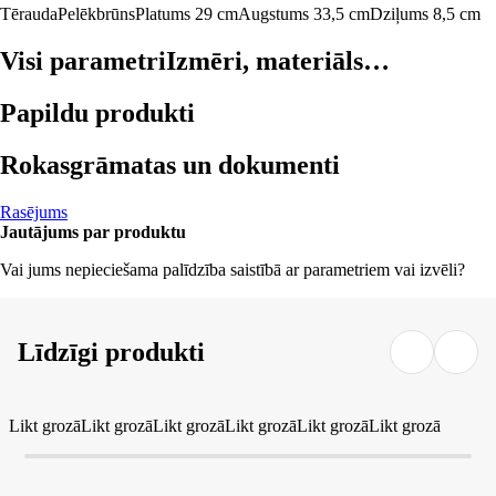
Tērauda
Pelēkbrūns
Platums 29 cm
Augstums 33,5 cm
Dziļums 8,5 cm
Visi parametri
Izmēri, materiāls…
Papildu produkti
Rokasgrāmatas un dokumenti
Rasējums
Jautājums par produktu
Vai jums nepieciešama palīdzība saistībā ar parametriem vai izvēli?
Līdzīgi produkti
Likt grozā
Likt grozā
Likt grozā
Likt grozā
Likt grozā
Likt grozā