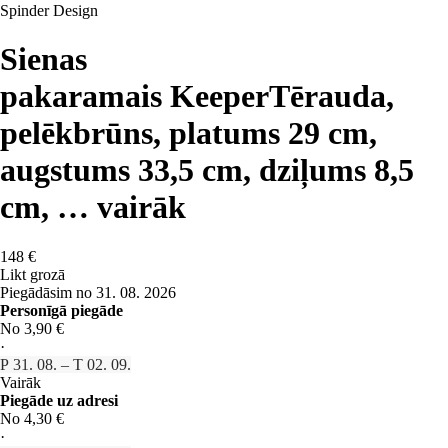
Spinder Design
Sienas
pakaramais Keeper
Tērauda,
pelēkbrūns, platums 29 cm,
augstums 33,5 cm, dziļums 8,5
cm
, …
vairāk
148 €
Likt grozā
Piegādāsim no 31. 08. 2026
Personīgā piegāde
No 3,90 €
·
P 31. 08. – T 02. 09.
Vairāk
Piegāde uz adresi
No 4,30 €
·