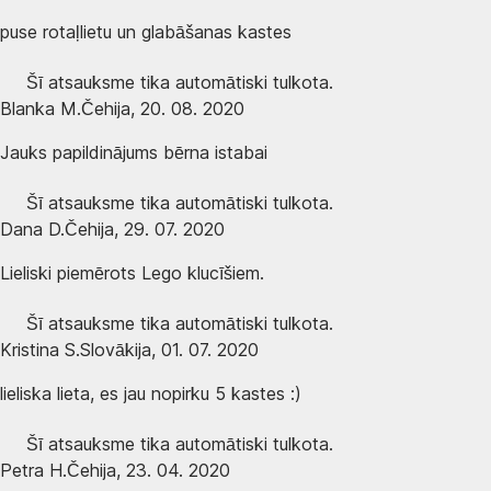
puse rotaļlietu un glabāšanas kastes
Šī atsauksme tika automātiski tulkota.
Blanka M.
Čehija
,
20. 08. 2020
Jauks papildinājums bērna istabai
Šī atsauksme tika automātiski tulkota.
Dana D.
Čehija
,
29. 07. 2020
Lieliski piemērots Lego klucīšiem.
Šī atsauksme tika automātiski tulkota.
Kristina S.
Slovākija
,
01. 07. 2020
lieliska lieta, es jau nopirku 5 kastes :)
Šī atsauksme tika automātiski tulkota.
Petra H.
Čehija
,
23. 04. 2020