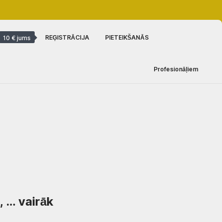
REĢISTRĀCIJA
PIETEIKŠANĀS
10 € jums
Profesionāļiem
, …
vairāk