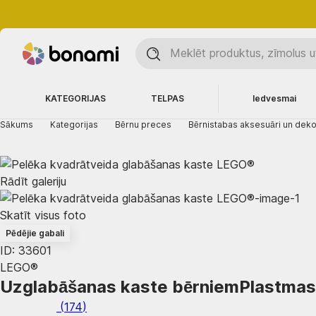
KATEGORIJAS
TELPAS
Iedvesmai
Sākums
Kategorijas
Bērnu preces
Bērnistabas aksesuāri un deko
Rādīt galeriju
Skatīt visus foto
Pēdējie gabali
ID: 33601
LEGO®
Uzglabāšanas kaste bērniem
Plastmas
(
174
)