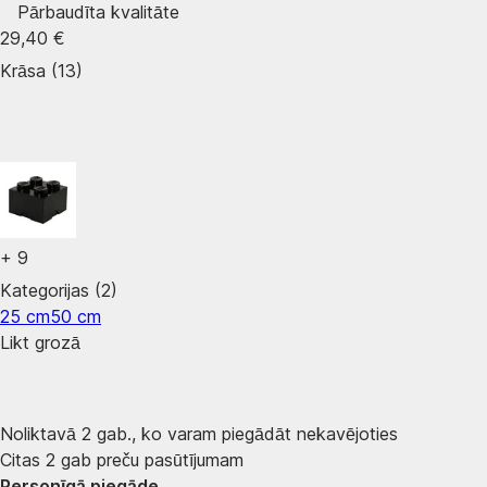
Pārbaudīta kvalitāte
29,40 €
Krāsa (13)
+
9
Kategorijas (2)
25 cm
50 cm
Likt grozā
Noliktavā 2 gab., ko varam piegādāt nekavējoties
Citas 2 gab preču pasūtījumam
Personīgā piegāde