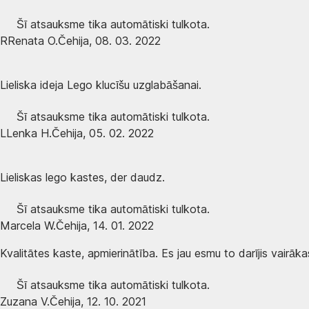
Šī atsauksme tika automātiski tulkota.
R
Renata O.
Čehija
,
08. 03. 2022
Lieliska ideja Lego klucīšu uzglabāšanai.
Šī atsauksme tika automātiski tulkota.
L
Lenka H.
Čehija
,
05. 02. 2022
Lieliskas lego kastes, der daudz.
Šī atsauksme tika automātiski tulkota.
Marcela W.
Čehija
,
14. 01. 2022
Kvalitātes kaste, apmierinātība. Es jau esmu to darījis vairā
Šī atsauksme tika automātiski tulkota.
Zuzana V.
Čehija
,
12. 10. 2021