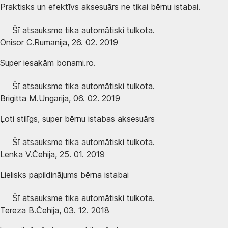
Praktisks un efektīvs aksesuārs ne tikai bērnu istabai.
Šī atsauksme tika automātiski tulkota.
Onisor C.
Rumānija
,
26. 02. 2019
Super iesakām bonami.ro.
Šī atsauksme tika automātiski tulkota.
Brigitta M.
Ungārija
,
06. 02. 2019
Ļoti stilīgs, super bērnu istabas aksesuārs
Šī atsauksme tika automātiski tulkota.
Lenka V.
Čehija
,
25. 01. 2019
Lielisks papildinājums bērna istabai
Šī atsauksme tika automātiski tulkota.
Tereza B.
Čehija
,
03. 12. 2018