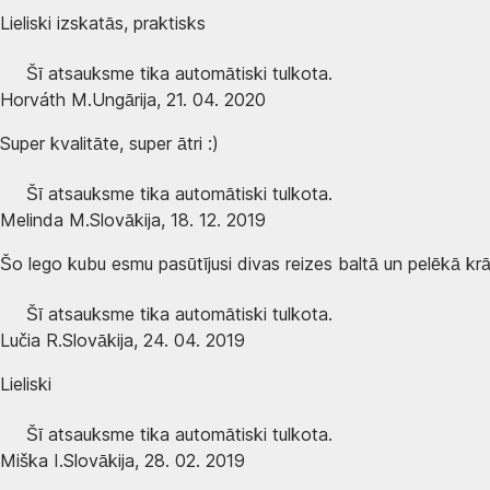
Lieliski izskatās, praktisks
Šī atsauksme tika automātiski tulkota.
Horváth M.
Ungārija
,
21. 04. 2020
Super kvalitāte, super ātri :)
Šī atsauksme tika automātiski tulkota.
Melinda M.
Slovākija
,
18. 12. 2019
Šo lego kubu esmu pasūtījusi divas reizes baltā un pelēkā krāsā
Šī atsauksme tika automātiski tulkota.
Lučia R.
Slovākija
,
24. 04. 2019
Lieliski
Šī atsauksme tika automātiski tulkota.
Miška I.
Slovākija
,
28. 02. 2019