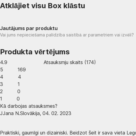
Atklājiet visu Box klāstu
Jautājums par produktu
Vai jums nepieciešama palīdzība saistībā ar parametriem vai izvēli?
Produkta vērtējums
4.9
Atsauksmju skaits
(
174
)
5
169
4
4
3
1
2
0
1
0
Kā darbojas atsauksmes?
J
Jana N.
Slovākija
,
04. 02. 2023
Praktiski, gaumīgi un dizainiski. Beidzot šeit ir sava vieta Leg