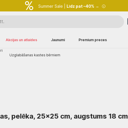
Summer Sale |
Līdz pat –40% →
Akcijas un atlaides
Jaunumi
Premium preces
ri
Uzglabāšanas kastes bērniem
as, pelēka, 25x25 cm, augstums 18 cm