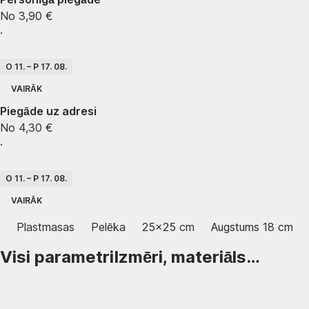
No 3,90 €
·
O 11. – P 17. 08.
VAIRĀK
Piegāde uz adresi
No 4,30 €
·
O 11. – P 17. 08.
VAIRĀK
Plastmasas
Pelēka
25x25 cm
Augstums 18 cm
Visi parametri
Izmēri, materiāls…