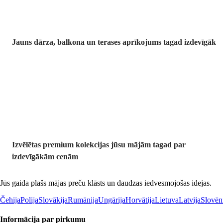
Jauns dārza, balkona un terases aprīkojums tagad izdevīgāk
Premium
izdevīgāk
Izvēlētas premium kolekcijas jūsu mājām tagad par
izdevīgākām cenām
Jūs gaida plašs mājas preču klāsts un daudzas iedvesmojošas idejas.
Čehija
Polija
Slovākija
Rumānija
Ungārija
Horvātija
Lietuva
Latvija
Slovēn
Informācija par pirkumu