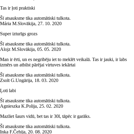
Tas ir ļoti praktiski
Šī atsauksme tika automātiski tulkota.
Mária M.
Slovākija
,
27. 10. 2020
Super izturīgs grozs
Šī atsauksme tika automātiski tulkota.
Alojz M.
Slovākija
,
05. 05. 2020
Man ir ērti, un es negribēju iet to meklēt veikalā. Tas ir jauki, ir labs
izmērs un atbilst pārējai virtuves iekārtai
Šī atsauksme tika automātiski tulkota.
Zsolt G.
Ungārija
,
18. 03. 2020
Ļoti labi
Šī atsauksme tika automātiski tulkota.
Agnieszka K.
Polija
,
25. 02. 2020
Mazliet šaurs vidū, bet tas ir 30l, tāpēc ir garāks.
Šī atsauksme tika automātiski tulkota.
Inka F.
Čehija
,
20. 08. 2020