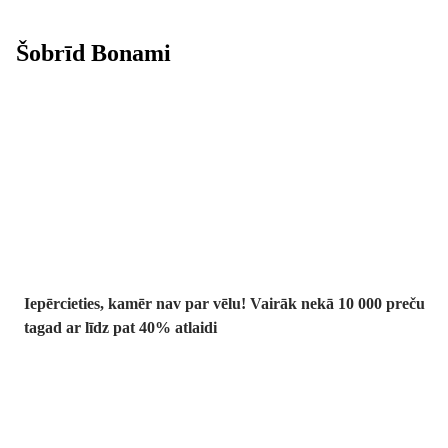
Šobrīd Bonami
Summer Sale:
līdz pat 40%
atlaide
Iepērcieties, kamēr nav par vēlu! Vairāk nekā 10 000 preču
tagad ar līdz pat 40% atlaidi
Dārzs izdevīgāk