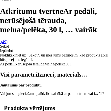
Atkritumu tvertne
Ar pedāli,
nerūsējošā tērauda,
melna/pelēka, 30 l
, …
vairāk
(
49
)
Sekot
Izpārdots
Noklikšķiniet uz "Sekot", un mēs jums paziņosim, kad produkts atkal
būs pieejams iegādei.
Ar pedāli
Nerūsējošā tērauda
Melna/pelēka
30 l
Visi parametri
Izmēri, materiāls…
Jautājums par produktu
Vai jums nepieciešama palīdzība saistībā ar parametriem vai izvēli?
Produkta vērtējums