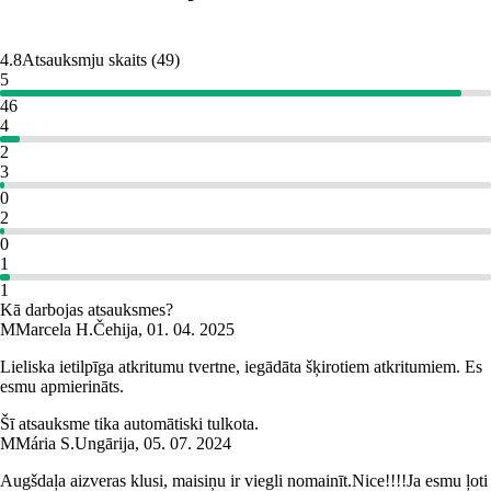
4.8
Atsauksmju skaits
(
49
)
5
46
4
2
3
0
2
0
1
1
Kā darbojas atsauksmes?
M
Marcela H.
Čehija
,
01. 04. 2025
Lieliska ietilpīga atkritumu tvertne, iegādāta šķirotiem atkritumiem. Es
esmu apmierināts.
Šī atsauksme tika automātiski tulkota.
M
Mária S.
Ungārija
,
05. 07. 2024
Augšdaļa aizveras klusi, maisiņu ir viegli nomainīt.Nice!!!!Ja esmu ļoti