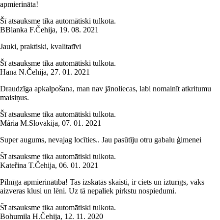
apmierināta!
Šī atsauksme tika automātiski tulkota.
B
Blanka F.
Čehija
,
19. 08. 2021
Jauki, praktiski, kvalitatīvi
Šī atsauksme tika automātiski tulkota.
Hana N.
Čehija
,
27. 01. 2021
Draudzīga apkalpošana, man nav jānoliecas, labi nomainīt atkritumu
maisiņus.
Šī atsauksme tika automātiski tulkota.
Mária M.
Slovākija
,
07. 01. 2021
Super augums, nevajag locīties.. Jau pasūtīju otru gabalu ģimenei
Šī atsauksme tika automātiski tulkota.
Kateřina T.
Čehija
,
06. 01. 2021
Pilnīga apmierinātība! Tas izskatās skaisti, ir ciets un izturīgs, vāks
aizveras klusi un lēni. Uz tā nepaliek pirkstu nospiedumi.
Šī atsauksme tika automātiski tulkota.
Bohumila H.
Čehija
,
12. 11. 2020