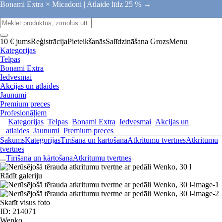
Bonami Extra × Micadoni |
Atlaide līdz 25 % →
10 € jums
Reģistrācija
Pieteikšanās
Salīdzināšana
Grozs
Menu
Kategorijas
Telpas
Bonami Extra
Iedvesmai
Akcijas un atlaides
Jaunumi
Premium preces
Profesionāļiem
Kategorijas
Telpas
Bonami Extra
Iedvesmai
Akcijas un
atlaides
Jaunumi
Premium preces
Sākums
Kategorijas
Tīrīšana un kārtošana
Atkritumu tvertnes
Atkritumu
tvertnes
...
Tīrīšana un kārtošana
Atkritumu tvertnes
Rādīt galeriju
Skatīt visus foto
ID: 214071
Wenko