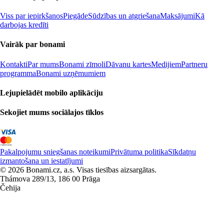
Viss par iepirkšanos
Piegāde
Sūdzības un atgriešana
Maksājumi
Kā
darbojas kredīti
Vairāk par bonami
Kontakti
Par mums
Bonami zīmoli
Dāvanu kartes
Medijiem
Partneru
programma
Bonami uzņēmumiem
Lejupielādēt mobilo aplikāciju
Sekojiet mums sociālajos tīklos
Pakalpojumu sniegšanas noteikumi
Privātuma politika
Sīkdatņu
izmantošana un iestatījumi
© 2026 Bonami.cz, a.s. Visas tiesības aizsargātas.
Thámova 289/13, 186 00 Prāga
Čehija