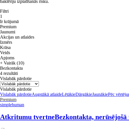
baktēriju izplatīšanās risku.
Filtri
1
Ir krājumā
Premium
Jaunumi
Akcijas un atlaides
Izmērs
Krāsa
Veids
Apjoms
+ Vairāk (10)
Bezkontakta
4 rezultāti
Vislabāk pārdotie
Vislabāk pārdotie
Vislabāk pārdotie
Augstākā atlaide
Lētākie
Dārgākie
Jaunākie
Pēc vērtēj
Premium
simplehuman
Atkritumu tvertne
Bezkontakta, nerūsējošā 