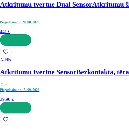
Atkritumu tvertne Dual Sensor
Atkritumu šķ
Piegādāsim no 20. 08. 2026
441 €
LIKT GROZĀ
Addis
Atkritumu tvertne Sensor
Bezkontakta, tērau
(
10
)
Piegādāsim no 15. 09. 2026
39,90 €
LIKT GROZĀ