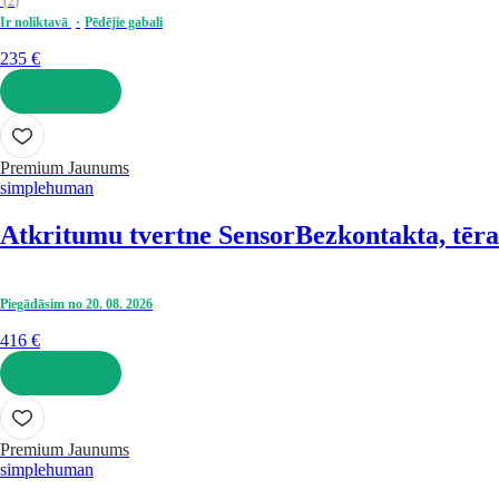
(
2
)
Ir noliktavā
Pēdējie gabali
235 €
LIKT GROZĀ
Premium
Jaunums
simplehuman
Atkritumu tvertne Sensor
Bezkontakta, tēra
Piegādāsim no 20. 08. 2026
416 €
LIKT GROZĀ
Premium
Jaunums
simplehuman