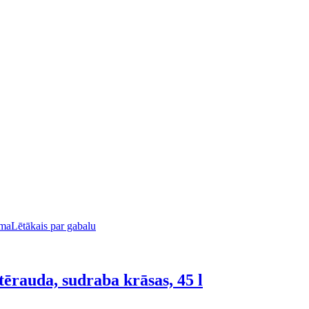
uma
Lētākais par gabalu
tērauda, sudraba krāsas, 45 l