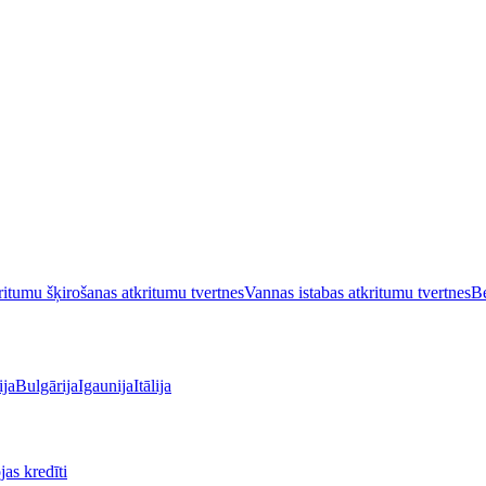
itumu šķirošanas atkritumu tvertnes
Vannas istabas atkritumu tvertnes
Be
ija
Bulgārija
Igaunija
Itālija
as kredīti