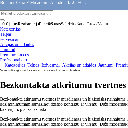
Bonami Extra × Micadoni |
Atlaide līdz 25 % →
10 € jums
Reģistrācija
Pieteikšanās
Salīdzināšana
Grozs
Menu
Kategorijas
Telpas
Iedvesmai
Akcijas un atlaides
Jaunumi
Premium preces
Profesionāļiem
Kategorijas
Telpas
Iedvesmai
Akcijas un atlaides
Jaunumi
Premi
Sākums
Kategorijas
Tīrīšana un kārtošana
Atkritumu tvertnes
Bezkontakta atkritumu tvertnes
Bezkontakta atkritumu tvertnes ir mūsdienīgs un higiēnisks risinājums 
līdz minimumam samazinot fizisko kontaktu ar virsmu. Daži modernākie m
baktēriju izplatīšanās risku.
Bezkontakta atkritumu tvertnes ir mūsdienīgs un higiēnisks risinājums 
līdz minimumam samazinot fizisko kontaktu ar virsmu. Daži modernākie m