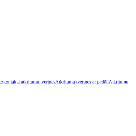
zkontakta atkritumu tvertnes
Atkritumu tvertnes ar pedāli
Atkritumu