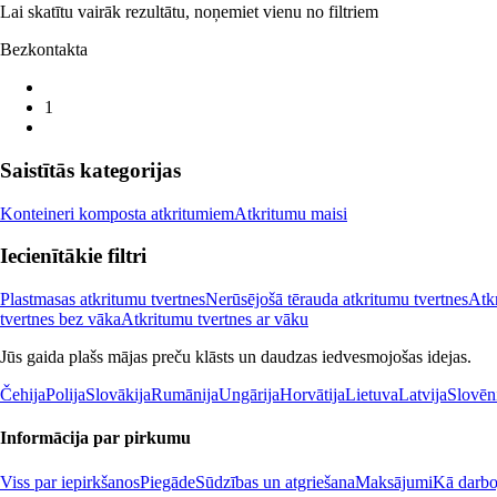
Lai skatītu vairāk rezultātu, noņemiet vienu no filtriem
Bezkontakta
1
Saistītās kategorijas
Konteineri komposta atkritumiem
Atkritumu maisi
Iecienītākie filtri
Plastmasas atkritumu tvertnes
Nerūsējošā tērauda atkritumu tvertnes
Atkr
tvertnes bez vāka
Atkritumu tvertnes ar vāku
Jūs gaida plašs mājas preču klāsts un daudzas iedvesmojošas idejas.
Čehija
Polija
Slovākija
Rumānija
Ungārija
Horvātija
Lietuva
Latvija
Slovēn
Informācija par pirkumu
Viss par iepirkšanos
Piegāde
Sūdzības un atgriešana
Maksājumi
Kā darboj