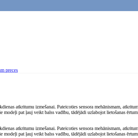
um preces
ikdienas atkritumu izmešanai. Pateicoties sensora mehānismam, atkritumu
odeļi pat ļauj veikt balss vadību, tādējādi uzlabojot lietošanas ērtum
ikdienas atkritumu izmešanai. Pateicoties sensora mehānismam, atkritumu
odeļi pat ļauj veikt balss vadību, tādējādi uzlabojot lietošanas ērtum