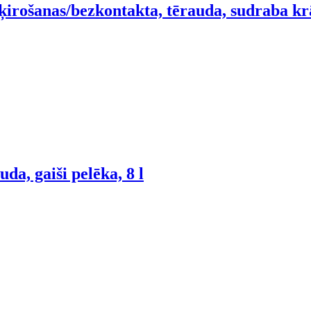
irošanas/bezkontakta, tērauda, sudraba krā
da, gaiši pelēka, 8 l