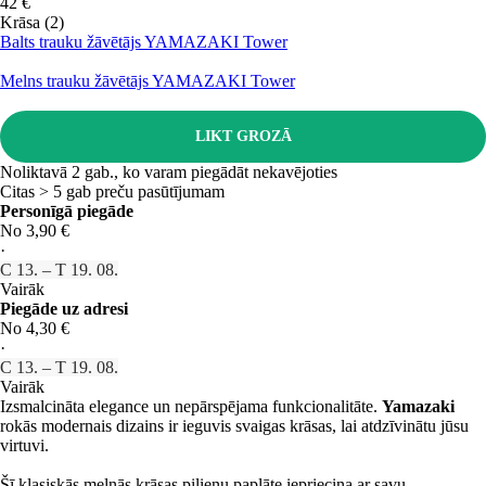
42 €
Krāsa (2)
Balts trauku žāvētājs YAMAZAKI Tower
Melns trauku žāvētājs YAMAZAKI Tower
LIKT GROZĀ
Noliktavā 2 gab., ko varam piegādāt nekavējoties
Citas > 5 gab preču pasūtījumam
Personīgā piegāde
No 3,90 €
·
C 13. – T 19. 08.
Vairāk
Piegāde uz adresi
No 4,30 €
·
C 13. – T 19. 08.
Vairāk
Izsmalcināta elegance un nepārspējama funkcionalitāte.
Yamazaki
rokās modernais dizains ir ieguvis svaigas krāsas, lai atdzīvinātu jūsu
virtuvi.
Šī klasiskās melnās krāsas pilienu paplāte iepriecina ar savu