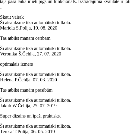
tajā pašā laikā ir ietilpīgs un funkcionāls. Izstrādājuma kvalitāte ir ļoti
...
Skatīt vairāk
Šī atsauksme tika automātiski tulkota.
Mariola S.
Polija
,
19. 08. 2020
Tas atbilst manām cerībām.
Šī atsauksme tika automātiski tulkota.
Veronika Š.
Čehija
,
27. 07. 2020
optimālais izmērs
Šī atsauksme tika automātiski tulkota.
Helena P.
Čehija
,
07. 03. 2020
Tas atbilst manām prasībām.
Šī atsauksme tika automātiski tulkota.
Jakub W.
Čehija
,
25. 07. 2019
Super dizains un īpaši praktisks.
Šī atsauksme tika automātiski tulkota.
Teresa T.
Polija
,
06. 05. 2019