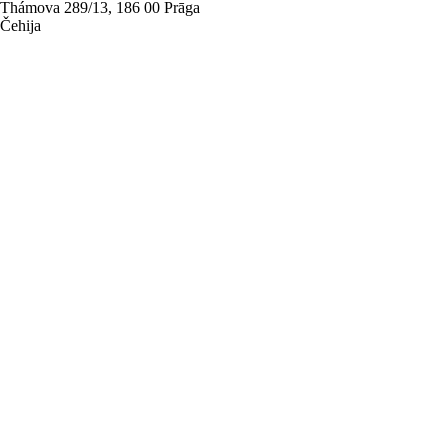
Thámova 289/13, 186 00 Prāga
Čehija