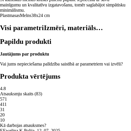
mainīgumu un kvalitatīvu izgatavošanu, tomēr saglabājot simpātisku
minimālismu.
Plastmasas
Melns
38x24 cm
Visi parametri
Izmēri, materiāls…
Papildu produkti
Jautājums par produktu
Vai jums nepieciešama palīdzība saistībā ar parametriem vai izvēli?
Produkta vērtējums
4.8
Atsauksmju skaits
(
83
)
5
71
4
11
3
1
2
0
1
0
Kā darbojas atsauksmes?
E
Ewelina K.
Polija
,
12. 07. 2025