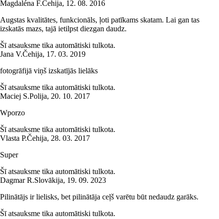
Magdaléna F.
Čehija
,
12. 08. 2016
Augstas kvalitātes, funkcionāls, ļoti patīkams skatam. Lai gan tas
izskatās mazs, tajā ietilpst diezgan daudz.
Šī atsauksme tika automātiski tulkota.
Jana V.
Čehija
,
17. 03. 2019
fotogrāfijā viņš izskatījās lielāks
Šī atsauksme tika automātiski tulkota.
Maciej S.
Polija
,
20. 10. 2017
Wporzo
Šī atsauksme tika automātiski tulkota.
Vlasta P.
Čehija
,
28. 03. 2017
Super
Šī atsauksme tika automātiski tulkota.
Dagmar R.
Slovākija
,
19. 09. 2023
Pilinātājs ir lielisks, bet pilinātāja ceļš varētu būt nedaudz garāks.
Šī atsauksme tika automātiski tulkota.