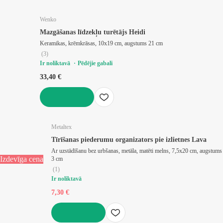
LIKT GROZĀ
Wenko
Mazgāšanas līdzekļu turētājs Heidi
Keramikas, krēmkrāsas, 10x19 cm, augstums 21 cm
(
3
)
Ir noliktavā
Pēdējie gabali
33,40 €
LIKT GROZĀ
Metaltex
Tīrīšanas piederumu organizators pie izlietnes Lava
Ar uzstādīšanu bez urbšanas, metāla, matēti melns, 7,5x20 cm, augstums
Izdevīga cena
3 cm
(
1
)
Ir noliktavā
7,30 €