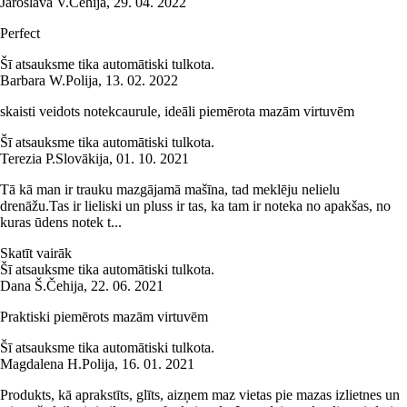
Jaroslava V.
Čehija
,
29. 04. 2022
Perfect
Šī atsauksme tika automātiski tulkota.
Barbara W.
Polija
,
13. 02. 2022
skaisti veidots notekcaurule, ideāli piemērota mazām virtuvēm
Šī atsauksme tika automātiski tulkota.
Terezia P.
Slovākija
,
01. 10. 2021
Tā kā man ir trauku mazgājamā mašīna, tad meklēju nelielu
drenāžu.Tas ir lieliski un pluss ir tas, ka tam ir noteka no apakšas, no
kuras ūdens notek t...
Skatīt vairāk
Šī atsauksme tika automātiski tulkota.
Dana Š.
Čehija
,
22. 06. 2021
Praktiski piemērots mazām virtuvēm
Šī atsauksme tika automātiski tulkota.
Magdalena H.
Polija
,
16. 01. 2021
Produkts, kā aprakstīts, glīts, aizņem maz vietas pie mazas izlietnes un