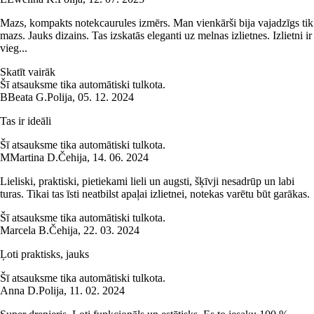
Mazs, kompakts notekcaurules izmērs. Man vienkārši bija vajadzīgs tik
mazs. Jauks dizains. Tas izskatās eleganti uz melnas izlietnes. Izlietni ir
vieg...
Skatīt vairāk
Šī atsauksme tika automātiski tulkota.
B
Beata G.
Polija
,
05. 12. 2024
Tas ir ideāli
Šī atsauksme tika automātiski tulkota.
M
Martina D.
Čehija
,
14. 06. 2024
Lieliski, praktiski, pietiekami lieli un augsti, šķīvji nesadrūp un labi
turas. Tikai tas īsti neatbilst apaļai izlietnei, notekas varētu būt garākas.
Šī atsauksme tika automātiski tulkota.
Marcela B.
Čehija
,
22. 03. 2024
Ļoti praktisks, jauks
Šī atsauksme tika automātiski tulkota.
Anna D.
Polija
,
11. 02. 2024