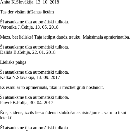
Anita K.
Slovākija
,
13. 10. 2018
Tas der visām tīrīšanas lietām
Šī atsauksme tika automātiski tulkota.
Veronika J.
Čehija
,
13. 05. 2018
Mazs, bet lielisks! Tajā ietilpst daudz trauku. Maksimāla apmierinātība.
Šī atsauksme tika automātiski tulkota.
Dalida B.
Čehija
,
22. 01. 2018
Lielisks palīgs
Šī atsauksme tika automātiski tulkota.
Katka N.
Slovākija
,
13. 09. 2017
Es esmu ar to apmierināts, tikai ir mazliet grūti noslaucīt.
Šī atsauksme tika automātiski tulkota.
Paweł B.
Polija
,
30. 04. 2017
Ērts, slidens, izcils lieko ūdens iztukšošanas risinājums - varu to tikai
ieteikt!
Šī atsauksme tika automātiski tulkota.