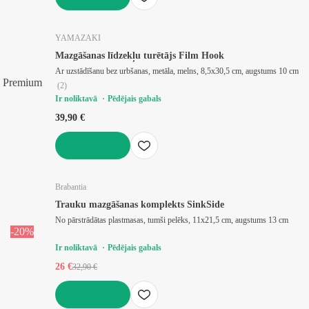
LIKT GROZĀ
YAMAZAKI
Mazgāšanas līdzekļu turētājs Film Hook
Ar uzstādīšanu bez urbšanas, metāla, melns, 8,5x30,5 cm, augstums 10 cm
Premium
(
2
)
Ir noliktavā
Pēdējais gabals
39,90 €
LIKT GROZĀ
Brabantia
Trauku mazgāšanas komplekts SinkSide
No pārstrādātas plastmasas, tumši pelēks, 11x21,5 cm, augstums 13 cm
-20%
Ir noliktavā
Pēdējais gabals
26 €
32,90 €