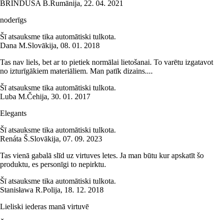
BRINDUSA B.
Rumānija
,
22. 04. 2021
noderīgs
Šī atsauksme tika automātiski tulkota.
Dana M.
Slovākija
,
08. 01. 2018
Tas nav liels, bet ar to pietiek normālai lietošanai. To varētu izgatavot
no izturīgākiem materiāliem. Man patīk dizains....
Šī atsauksme tika automātiski tulkota.
Luba M.
Čehija
,
30. 01. 2017
Elegants
Šī atsauksme tika automātiski tulkota.
Renáta Š.
Slovākija
,
07. 09. 2023
Tas vienā gabalā slīd uz virtuves letes. Ja man būtu kur apskatīt šo
produktu, es personīgi to nepirktu.
Šī atsauksme tika automātiski tulkota.
Stanisława R.
Polija
,
18. 12. 2018
Lieliski iederas manā virtuvē