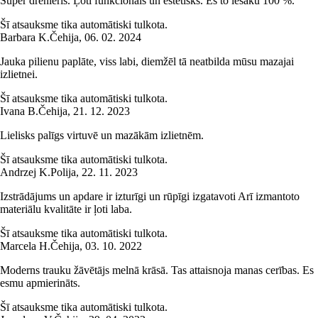
Super drenieris. Ļoti funkcionāls un estētisks. Es to iesaku 100 %.
Šī atsauksme tika automātiski tulkota.
Barbara K.
Čehija
,
06. 02. 2024
Jauka pilienu paplāte, viss labi, diemžēl tā neatbilda mūsu mazajai
izlietnei.
Šī atsauksme tika automātiski tulkota.
Ivana B.
Čehija
,
21. 12. 2023
Lielisks palīgs virtuvē un mazākām izlietnēm.
Šī atsauksme tika automātiski tulkota.
Andrzej K.
Polija
,
22. 11. 2023
Izstrādājums un apdare ir izturīgi un rūpīgi izgatavoti Arī izmantoto
materiālu kvalitāte ir ļoti laba.
Šī atsauksme tika automātiski tulkota.
Marcela H.
Čehija
,
03. 10. 2022
Moderns trauku žāvētājs melnā krāsā. Tas attaisnoja manas cerības. Es
esmu apmierināts.
Šī atsauksme tika automātiski tulkota.