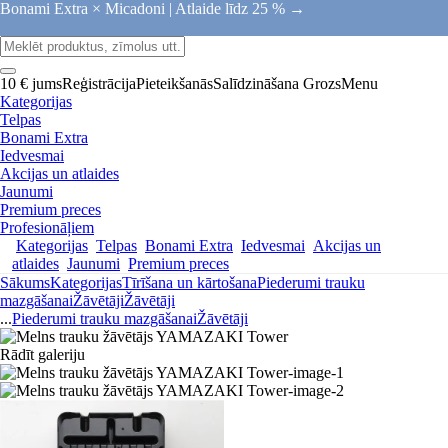
Bonami Extra × Micadoni |
Atlaide līdz 25 % →
10 € jums
Reģistrācija
Pieteikšanās
Salīdzināšana
Grozs
Menu
Kategorijas
Telpas
Bonami Extra
Iedvesmai
Akcijas un atlaides
Jaunumi
Premium preces
Profesionāļiem
Kategorijas
Telpas
Bonami Extra
Iedvesmai
Akcijas un
atlaides
Jaunumi
Premium preces
Sākums
Kategorijas
Tīrīšana un kārtošana
Piederumi trauku
mazgāšanai
Žāvētāji
Žāvētāji
...
Piederumi trauku mazgāšanai
Žāvētāji
Rādīt galeriju