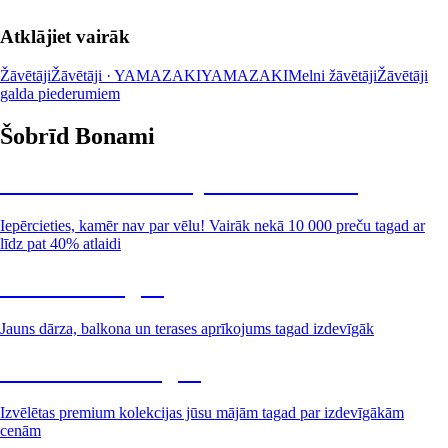
Atklājiet vairāk
Žāvētāji
Žāvētāji · YAMAZAKI
YAMAZAKI
Melni žāvētāji
Žāvētāji
galda piederumiem
Šobrīd Bonami
Summer Sale: līdz pat 40% atlaide
Iepērcieties, kamēr nav par vēlu! Vairāk nekā 10 000 preču tagad ar
līdz pat 40% atlaidi
Dārzs izdevīgāk
Jauns dārza, balkona un terases aprīkojums tagad izdevīgāk
Premium izdevīgāk
Izvēlētas premium kolekcijas jūsu mājām tagad par izdevīgākām
cenām