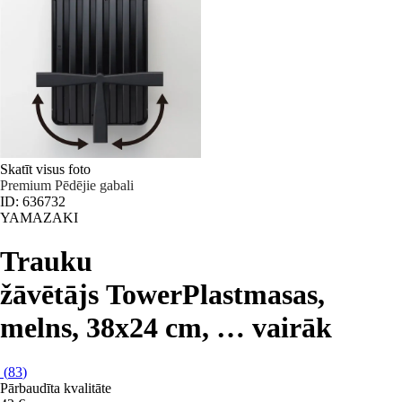
Skatīt visus foto
Premium
Pēdējie gabali
ID: 636732
YAMAZAKI
Trauku
žāvētājs Tower
Plastmasas,
melns, 38x24 cm
, …
vairāk
(
83
)
Pārbaudīta kvalitāte