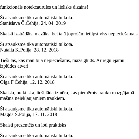
funkcionāls notekcaurules un lielisks dizains!
Šī atsauksme tika automātiski tulkota.
Stanislava Č.
Čehija
,
24. 04. 2019
Skaisti izstrādāts, mazāks, bet tajā joprojām ietilpst viss nepieciešamais.
Šī atsauksme tika automātiski tulkota.
Natalia K.
Polija
,
28. 12. 2018
Tieši tas, kas man bija nepieciešams, mazs gluds. Ar regulējamu
izplūdes atveri
Šī atsauksme tika automātiski tulkota.
Olga F.
Čehija
,
12. 12. 2018
Skaista, praktiska, tieši tāda izmēra, kas piemērots trauku mazgājamā
mašīnā neiekļaujamiem traukiem.
Šī atsauksme tika automātiski tulkota.
Magda Ś.
Polija
,
17. 11. 2018
Skaisti prezentēts un ļoti praktisks
Šī atsauksme tika automātiski tulkota.