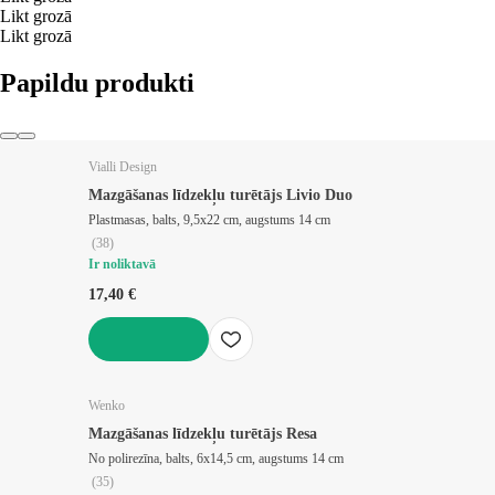
Likt grozā
Likt grozā
Papildu produkti
Vialli Design
Mazgāšanas līdzekļu turētājs Livio Duo
Plastmasas, balts, 9,5x22 cm, augstums 14 cm
(
38
)
Ir noliktavā
17,40 €
LIKT GROZĀ
Wenko
Mazgāšanas līdzekļu turētājs Resa
No polirezīna, balts, 6x14,5 cm, augstums 14 cm
(
35
)