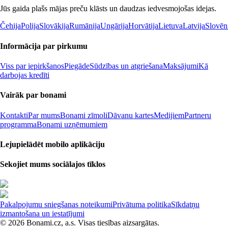
Jūs gaida plašs mājas preču klāsts un daudzas iedvesmojošas idejas.
Čehija
Polija
Slovākija
Rumānija
Ungārija
Horvātija
Lietuva
Latvija
Slovēn
Informācija par pirkumu
Viss par iepirkšanos
Piegāde
Sūdzības un atgriešana
Maksājumi
Kā
darbojas kredīti
Vairāk par bonami
Kontakti
Par mums
Bonami zīmoli
Dāvanu kartes
Medijiem
Partneru
programma
Bonami uzņēmumiem
Lejupielādēt mobilo aplikāciju
Sekojiet mums sociālajos tīklos
Pakalpojumu sniegšanas noteikumi
Privātuma politika
Sīkdatņu
izmantošana un iestatījumi
© 2026 Bonami.cz, a.s. Visas tiesības aizsargātas.