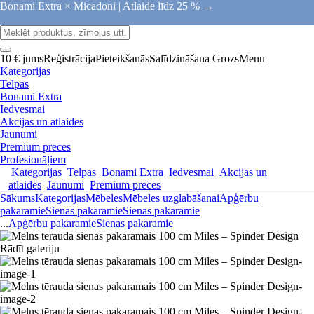
Bonami Extra × Micadoni |
Atlaide līdz 25 % →
10 € jums
Reģistrācija
Pieteikšanās
Salīdzināšana
Grozs
Menu
Kategorijas
Telpas
Bonami Extra
Iedvesmai
Akcijas un atlaides
Jaunumi
Premium preces
Profesionāļiem
Kategorijas
Telpas
Bonami Extra
Iedvesmai
Akcijas un
atlaides
Jaunumi
Premium preces
Sākums
Kategorijas
Mēbeles
Mēbeles uzglabāšanai
Apģērbu
pakaramie
Sienas pakaramie
Sienas pakaramie
...
Apģērbu pakaramie
Sienas pakaramie
Rādīt galeriju