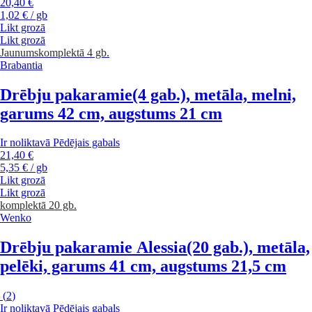
20,40 €
1,02 € / gb
Likt grozā
Likt grozā
Jaunums
komplektā 4 gb.
Brabantia
Drēbju pakaramie
(4 gab.), metāla, melni,
garums 42 cm, augstums 21 cm
Ir noliktavā
Pēdējais gabals
21,40 €
5,35 € / gb
Likt grozā
Likt grozā
komplektā 20 gb.
Wenko
Drēbju pakaramie Alessia
(20 gab.), metāla,
pelēki, garums 41 cm, augstums 21,5 cm
(
2
)
Ir noliktavā
Pēdējais gabals