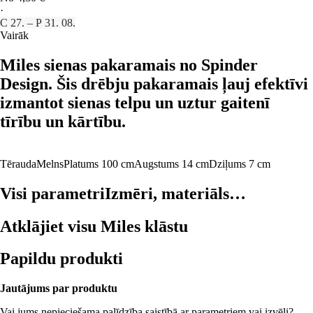
·
C 27. – P 31. 08.
Vairāk
Miles sienas pakaramais no Spinder
Design. Šis drēbju pakaramais ļauj efektīvi
izmantot sienas telpu un uztur gaitenī
tīrību un kārtību.
Tērauda
Melns
Platums 100 cm
Augstums 14 cm
Dziļums 7 cm
Visi parametri
Izmēri, materiāls…
Atklājiet visu Miles klāstu
Papildu produkti
Jautājums par produktu
Vai jums nepieciešama palīdzība saistībā ar parametriem vai izvēli?