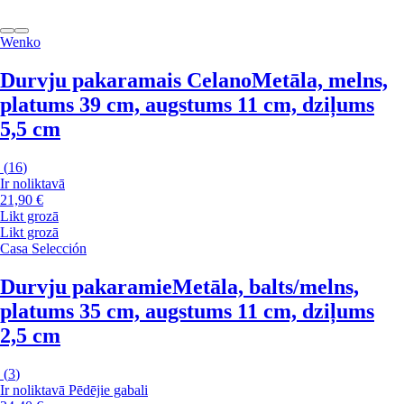
Wenko
Durvju pakaramais Celano
Metāla, melns,
platums 39 cm, augstums 11 cm, dziļums
5,5 cm
(
16
)
Ir noliktavā
21,90 €
Likt grozā
Likt grozā
Casa Selección
Durvju pakaramie
Metāla, balts/melns,
platums 35 cm, augstums 11 cm, dziļums
2,5 cm
(
3
)
Ir noliktavā
Pēdējie gabali