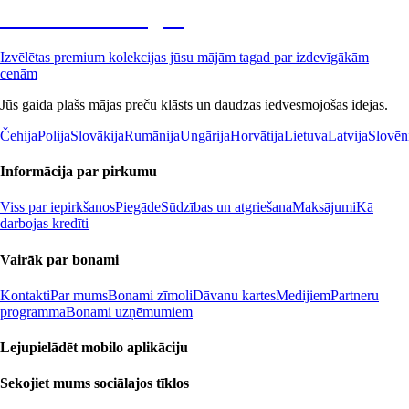
Premium izdevīgāk
Izvēlētas premium kolekcijas jūsu mājām tagad par izdevīgākām
cenām
Jūs gaida plašs mājas preču klāsts un daudzas iedvesmojošas idejas.
Čehija
Polija
Slovākija
Rumānija
Ungārija
Horvātija
Lietuva
Latvija
Slovēn
Informācija par pirkumu
Viss par iepirkšanos
Piegāde
Sūdzības un atgriešana
Maksājumi
Kā
darbojas kredīti
Vairāk par bonami
Kontakti
Par mums
Bonami zīmoli
Dāvanu kartes
Medijiem
Partneru
programma
Bonami uzņēmumiem
Lejupielādēt mobilo aplikāciju
Sekojiet mums sociālajos tīklos