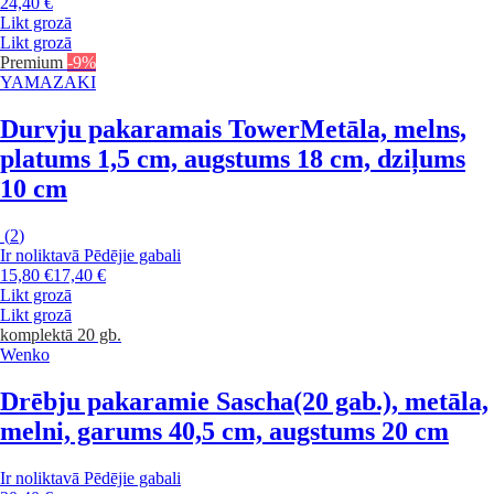
24,40 €
Likt grozā
Likt grozā
Premium
-9%
YAMAZAKI
Durvju pakaramais Tower
Metāla, melns,
platums 1,5 cm, augstums 18 cm, dziļums
10 cm
(
2
)
Ir noliktavā
Pēdējie gabali
15,80 €
17,40 €
Likt grozā
Likt grozā
komplektā 20 gb.
Wenko
Drēbju pakaramie Sascha
(20 gab.), metāla,
melni, garums 40,5 cm, augstums 20 cm
Ir noliktavā
Pēdējie gabali