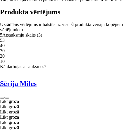
Produkta vērtējums
Uzrādītais vērtējums ir balstīts uz visu šī produkta versiju kopējiem
vērtējumiem.
5
Atsauksmju skaits
(
3
)
5
3
4
0
3
0
2
0
1
0
Kā darbojas atsauksmes?
Sērija Miles
Likt grozā
Likt grozā
Likt grozā
Likt grozā
Likt grozā
Likt grozā