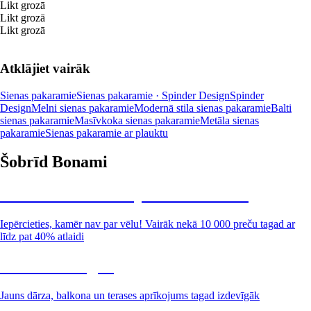
Likt grozā
Likt grozā
Likt grozā
Atklājiet vairāk
Sienas pakaramie
Sienas pakaramie · Spinder Design
Spinder
Design
Melni sienas pakaramie
Modernā stila sienas pakaramie
Balti
sienas pakaramie
Masīvkoka sienas pakaramie
Metāla sienas
pakaramie
Sienas pakaramie ar plauktu
Šobrīd Bonami
Summer Sale: līdz pat 40% atlaide
Iepērcieties, kamēr nav par vēlu! Vairāk nekā 10 000 preču tagad ar
līdz pat 40% atlaidi
Dārzs izdevīgāk
Jauns dārza, balkona un terases aprīkojums tagad izdevīgāk