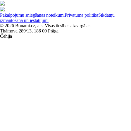
Pakalpojumu sniegšanas noteikumi
Privātuma politika
Sīkdatņu
izmantošana un iestatījumi
© 2026 Bonami.cz, a.s. Visas tiesības aizsargātas.
Thámova 289/13, 186 00 Prāga
Čehija