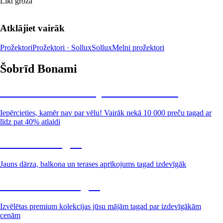
Likt grozā
Atklājiet vairāk
Prožektori
Prožektori · Sollux
Sollux
Melni prožektori
Šobrīd Bonami
Summer Sale: līdz pat 40% atlaide
Iepērcieties, kamēr nav par vēlu! Vairāk nekā 10 000 preču tagad ar
līdz pat 40% atlaidi
Dārzs izdevīgāk
Jauns dārza, balkona un terases aprīkojums tagad izdevīgāk
Premium izdevīgāk
Izvēlētas premium kolekcijas jūsu mājām tagad par izdevīgākām
cenām