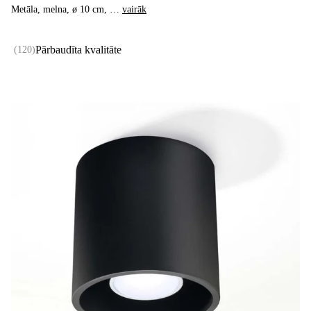
Metāla, melna, ø 10 cm
, …
vairāk
Pārbaudīta kvalitāte
(
120
)