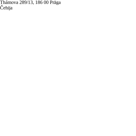
Thámova 289/13, 186 00 Prāga
Čehija