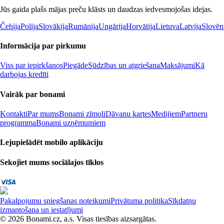
Jūs gaida plašs mājas preču klāsts un daudzas iedvesmojošas idejas.
Čehija
Polija
Slovākija
Rumānija
Ungārija
Horvātija
Lietuva
Latvija
Slovēn
Informācija par pirkumu
Viss par iepirkšanos
Piegāde
Sūdzības un atgriešana
Maksājumi
Kā
darbojas kredīti
Vairāk par bonami
Kontakti
Par mums
Bonami zīmoli
Dāvanu kartes
Medijiem
Partneru
programma
Bonami uzņēmumiem
Lejupielādēt mobilo aplikāciju
Sekojiet mums sociālajos tīklos
Pakalpojumu sniegšanas noteikumi
Privātuma politika
Sīkdatņu
izmantošana un iestatījumi
© 2026 Bonami.cz, a.s. Visas tiesības aizsargātas.