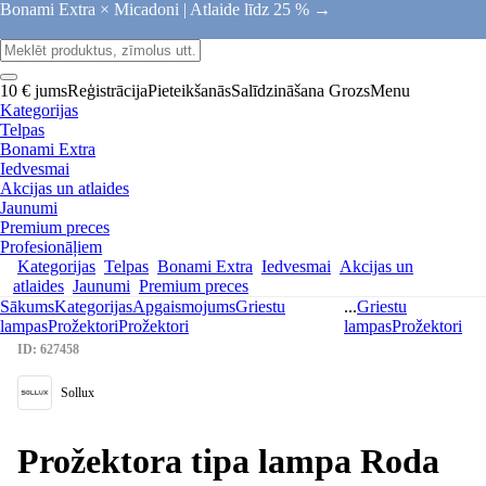
Bonami Extra × Micadoni |
Atlaide līdz 25 % →
10 € jums
Reģistrācija
Pieteikšanās
Salīdzināšana
Grozs
Menu
Kategorijas
Telpas
Bonami Extra
Iedvesmai
Akcijas un atlaides
Jaunumi
Premium preces
Profesionāļiem
Kategorijas
Telpas
Bonami Extra
Iedvesmai
Akcijas un
atlaides
Jaunumi
Premium preces
Sākums
Kategorijas
Apgaismojums
Griestu
...
Griestu
lampas
Prožektori
Prožektori
lampas
Prožektori
ID: 627458
Sollux
Prožektora tipa lampa Roda