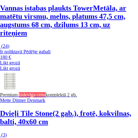
Vannas istabas plaukts Tower
Metāla, ar
matētu virsmu, melns, platums 47,5 cm,
augstums 68 cm, dziļums 13 cm, uz
riteņiem
(
24
)
Ir noliktavā
Pēdējie gabali
180 €
Likt grozā
Likt grozā
Premium
Izdevīga cena
komplektā 2 gb.
Mette Ditmer Denmark
Dvieļi Tile Stone
(2 gab.), frotē, kokvilnas,
balti, 40x60 cm
(
3
)