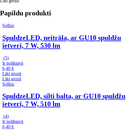
Likt grozā
Papildu produkti
Sollux
Spuldze
LED, neitrāla, ar GU10 spuldžu
ietveri, 7 W, 530 lm
(
5
)
Ir noliktavā
6,40 €
Likt grozā
Likt grozā
Sollux
Spuldze
LED, silti balta, ar GU10 spuldžu
ietveri, 7 W, 510 lm
(
4
)
Ir noliktavā
6,40 €