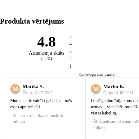
Produkta vērtējums
4.8
5
4
3
Atsauksmju skaits
(
120
)
2
1
Kā darbojas atsauksmes?
Marika S.
Martin K.
M
M
Čehija
,
27. 07. 2025
Čehija
,
01. 02. 2024
Mums jau ir vairāki gabali, un mēs
Izturīga alumīnija konstruk
esam apmierināti.
uzmavu, vienkārša montāž
vietas kabelim.
Šī atsauksme tika automātiski
tulkota.
Šī atsauksme tika automāt
tulkota.