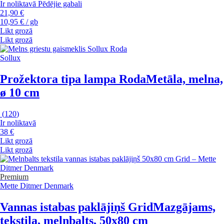
Ir noliktavā
Pēdējie gabali
21,90 €
10,95 € / gb
Likt grozā
Likt grozā
Sollux
Prožektora tipa lampa Roda
Metāla, melna,
ø 10 cm
(
120
)
Ir noliktavā
38 €
Likt grozā
Likt grozā
Premium
Mette Ditmer Denmark
Vannas istabas paklājiņš Grid
Mazgājams,
tekstila, melnbalts, 50x80 cm