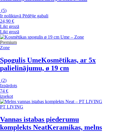
(
5
)
Ir noliktavā
Pēdējie gabali
24,90 €
Likt grozā
Likt grozā
Premium
Zone
Spogulis Ume
Kosmētikas, ar 5x
palielinājumu, ø 19 cm
(
2
)
Izpārdots
74 €
izsekot
PT LIVING
Vannas istabas piederumu
komplekts Neat
Keramikas, melns