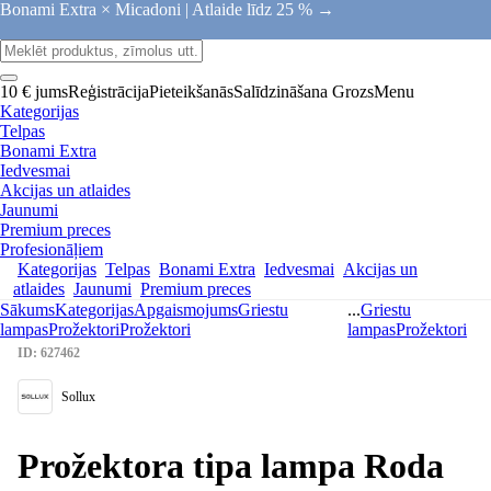
Bonami Extra × Micadoni |
Atlaide līdz 25 % →
10 € jums
Reģistrācija
Pieteikšanās
Salīdzināšana
Grozs
Menu
Kategorijas
Telpas
Bonami Extra
Iedvesmai
Akcijas un atlaides
Jaunumi
Premium preces
Profesionāļiem
Kategorijas
Telpas
Bonami Extra
Iedvesmai
Akcijas un
atlaides
Jaunumi
Premium preces
Sākums
Kategorijas
Apgaismojums
Griestu
...
Griestu
lampas
Prožektori
Prožektori
lampas
Prožektori
ID: 627462
Sollux
Prožektora tipa lampa Roda