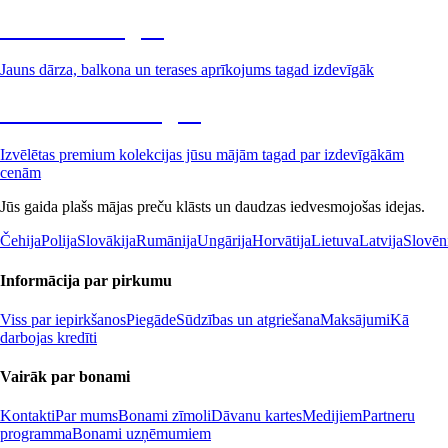
Dārzs izdevīgāk
Jauns dārza, balkona un terases aprīkojums tagad izdevīgāk
Premium izdevīgāk
Izvēlētas premium kolekcijas jūsu mājām tagad par izdevīgākām
cenām
Jūs gaida plašs mājas preču klāsts un daudzas iedvesmojošas idejas.
Čehija
Polija
Slovākija
Rumānija
Ungārija
Horvātija
Lietuva
Latvija
Slovēn
Informācija par pirkumu
Viss par iepirkšanos
Piegāde
Sūdzības un atgriešana
Maksājumi
Kā
darbojas kredīti
Vairāk par bonami
Kontakti
Par mums
Bonami zīmoli
Dāvanu kartes
Medijiem
Partneru
programma
Bonami uzņēmumiem