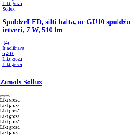
Likt grozā
Sollux
Spuldze
LED, silti balta, ar GU10 spuldžu
ietveri, 7 W, 510 lm
(
4
)
Ir noliktavā
6,40 €
Likt grozā
Likt grozā
Zīmols Sollux
Likt grozā
Likt grozā
Likt grozā
Likt grozā
Likt grozā
Likt grozā
Likt grozā