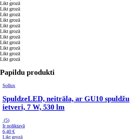
Likt grozā
Likt grozā
Likt grozā
Likt grozā
Likt grozā
Likt grozā
Likt grozā
Likt grozā
Likt grozā
Likt grozā
Likt grozā
Papildu produkti
Sollux
Spuldze
LED, neitrāla, ar GU10 spuldžu
ietveri, 7 W, 530 lm
(
5
)
Ir noliktavā
6,40 €
Likt grozā