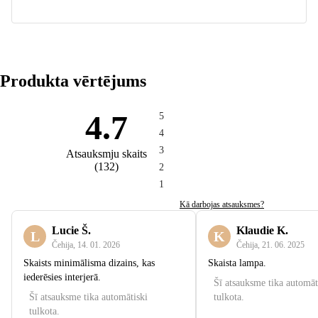
Produkta vērtējums
4.7
5
4
3
Atsauksmju skaits
(
132
)
2
1
Kā darbojas atsauksmes?
Lucie Š.
Klaudie K.
L
K
Čehija
,
14. 01. 2026
Čehija
,
21. 06. 2025
Skaists minimālisma dizains, kas
Skaista lampa.
iederēsies interjerā.
Šī atsauksme tika automāt
Šī atsauksme tika automātiski
tulkota.
tulkota.