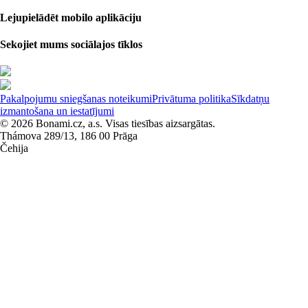
Lejupielādēt mobilo aplikāciju
Sekojiet mums sociālajos tīklos
Pakalpojumu sniegšanas noteikumi
Privātuma politika
Sīkdatņu
izmantošana un iestatījumi
© 2026 Bonami.cz, a.s. Visas tiesības aizsargātas.
Thámova 289/13, 186 00 Prāga
Čehija