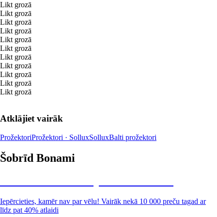
Likt grozā
Likt grozā
Likt grozā
Likt grozā
Likt grozā
Likt grozā
Likt grozā
Likt grozā
Likt grozā
Likt grozā
Likt grozā
Atklājiet vairāk
Prožektori
Prožektori · Sollux
Sollux
Balti prožektori
Šobrīd Bonami
Summer Sale: līdz pat 40% atlaide
Iepērcieties, kamēr nav par vēlu! Vairāk nekā 10 000 preču tagad ar
līdz pat 40% atlaidi