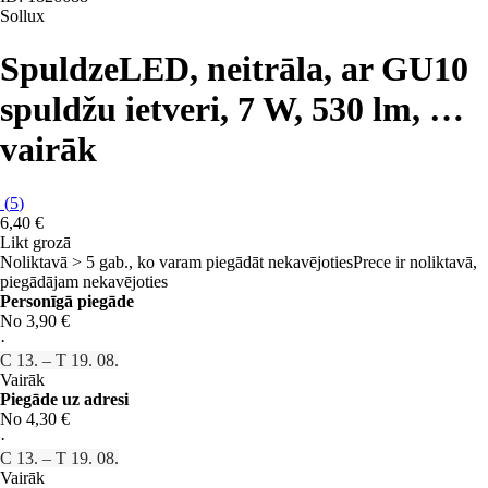
Sollux
Spuldze
LED, neitrāla, ar GU10
spuldžu ietveri, 7 W, 530 lm
, …
vairāk
(
5
)
6,40 €
Likt grozā
Noliktavā > 5 gab., ko varam piegādāt nekavējoties
Prece ir noliktavā,
piegādājam nekavējoties
Personīgā piegāde
No 3,90 €
·
C 13. – T 19. 08.
Vairāk
Piegāde uz adresi
No 4,30 €
·
C 13. – T 19. 08.
Vairāk