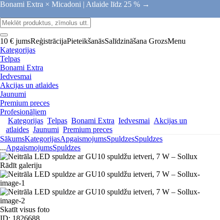
Bonami Extra × Micadoni |
Atlaide līdz 25 % →
10 € jums
Reģistrācija
Pieteikšanās
Salīdzināšana
Grozs
Menu
Kategorijas
Telpas
Bonami Extra
Iedvesmai
Akcijas un atlaides
Jaunumi
Premium preces
Profesionāļiem
Kategorijas
Telpas
Bonami Extra
Iedvesmai
Akcijas un
atlaides
Jaunumi
Premium preces
Sākums
Kategorijas
Apgaismojums
Spuldzes
Spuldzes
...
Apgaismojums
Spuldzes
Rādīt galeriju
Skatīt visus foto
ID: 1826688