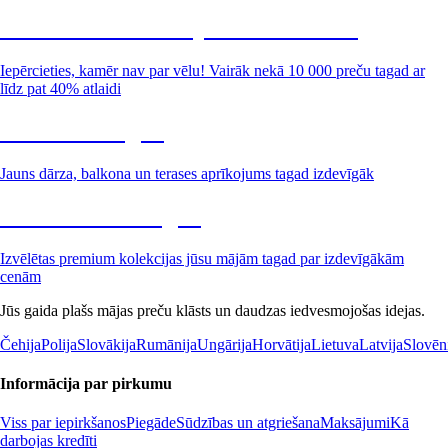
Summer Sale: līdz pat 40% atlaide
Iepērcieties, kamēr nav par vēlu! Vairāk nekā 10 000 preču tagad ar
līdz pat 40% atlaidi
Dārzs izdevīgāk
Jauns dārza, balkona un terases aprīkojums tagad izdevīgāk
Premium izdevīgāk
Izvēlētas premium kolekcijas jūsu mājām tagad par izdevīgākām
cenām
Jūs gaida plašs mājas preču klāsts un daudzas iedvesmojošas idejas.
Čehija
Polija
Slovākija
Rumānija
Ungārija
Horvātija
Lietuva
Latvija
Slovēn
Informācija par pirkumu
Viss par iepirkšanos
Piegāde
Sūdzības un atgriešana
Maksājumi
Kā
darbojas kredīti