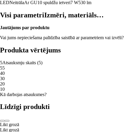
LED
Neitrāla
Ar GU10 spuldžu ietveri
7 W
530 lm
Visi parametri
Izmēri, materiāls…
Jautājums par produktu
Vai jums nepieciešama palīdzība saistībā ar parametriem vai izvēli?
Produkta vērtējums
5
Atsauksmju skaits
(
5
)
5
5
4
0
3
0
2
0
1
0
Kā darbojas atsauksmes?
Līdzīgi produkti
Likt grozā
Likt grozā