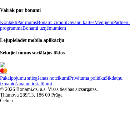
Vairāk par bonami
Kontakti
Par mums
Bonami zīmoli
Dāvanu kartes
Medijiem
Partneru
programma
Bonami uzņēmumiem
Lejupielādēt mobilo aplikāciju
Sekojiet mums sociālajos tīklos
Pakalpojumu sniegšanas noteikumi
Privātuma politika
Sīkdatņu
izmantošana un iestatījumi
© 2026 Bonami.cz, a.s. Visas tiesības aizsargātas.
Thámova 289/13, 186 00 Prāga
Čehija