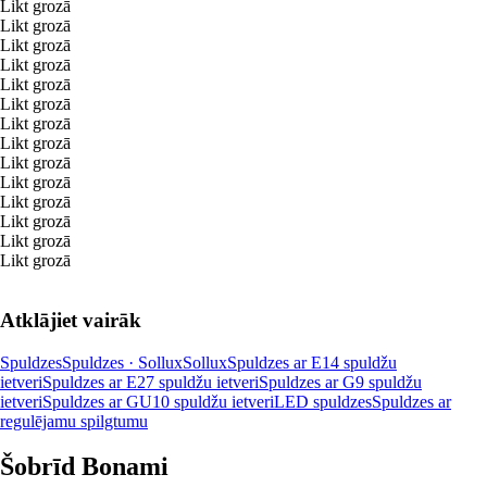
Likt grozā
Likt grozā
Likt grozā
Likt grozā
Likt grozā
Likt grozā
Likt grozā
Likt grozā
Likt grozā
Likt grozā
Likt grozā
Likt grozā
Likt grozā
Likt grozā
Atklājiet vairāk
Spuldzes
Spuldzes · Sollux
Sollux
Spuldzes ar E14 spuldžu
ietveri
Spuldzes ar E27 spuldžu ietveri
Spuldzes ar G9 spuldžu
ietveri
Spuldzes ar GU10 spuldžu ietveri
LED spuldzes
Spuldzes ar
regulējamu spilgtumu
Šobrīd Bonami