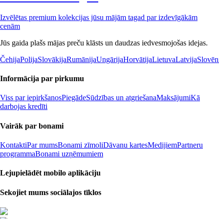
Izvēlētas premium kolekcijas jūsu mājām tagad par izdevīgākām
cenām
Jūs gaida plašs mājas preču klāsts un daudzas iedvesmojošas idejas.
Čehija
Polija
Slovākija
Rumānija
Ungārija
Horvātija
Lietuva
Latvija
Slovēn
Informācija par pirkumu
Viss par iepirkšanos
Piegāde
Sūdzības un atgriešana
Maksājumi
Kā
darbojas kredīti
Vairāk par bonami
Kontakti
Par mums
Bonami zīmoli
Dāvanu kartes
Medijiem
Partneru
programma
Bonami uzņēmumiem
Lejupielādēt mobilo aplikāciju
Sekojiet mums sociālajos tīklos