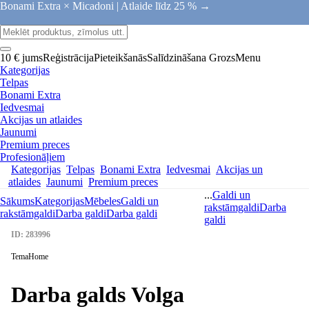
Bonami Extra × Micadoni |
Atlaide līdz 25 % →
10 € jums
Reģistrācija
Pieteikšanās
Salīdzināšana
Grozs
Menu
Kategorijas
Telpas
Bonami Extra
Iedvesmai
Akcijas un atlaides
Jaunumi
Premium preces
Profesionāļiem
Kategorijas
Telpas
Bonami Extra
Iedvesmai
Akcijas un
atlaides
Jaunumi
Premium preces
...
Galdi un
Sākums
Kategorijas
Mēbeles
Galdi un
rakstāmgaldi
Darba
rakstāmgaldi
Darba galdi
Darba galdi
galdi
ID: 283996
TemaHome
Darba galds Volga