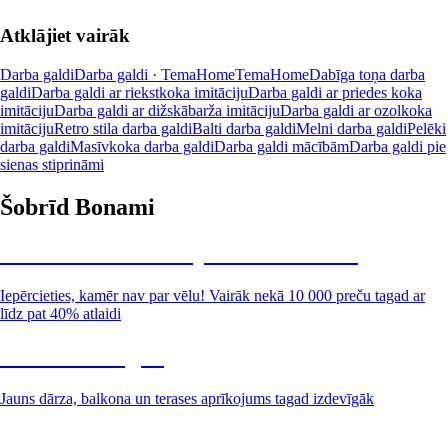
Atklājiet vairāk
Darba galdi
Darba galdi · TemaHome
TemaHome
Dabīga toņa darba
galdi
Darba galdi ar riekstkoka imitāciju
Darba galdi ar priedes koka
imitāciju
Darba galdi ar dižskābarža imitāciju
Darba galdi ar ozolkoka
imitāciju
Retro stila darba galdi
Balti darba galdi
Melni darba galdi
Pelēki
darba galdi
Masīvkoka darba galdi
Darba galdi mācībām
Darba galdi pie
sienas stiprināmi
Šobrīd Bonami
Summer Sale: līdz pat 40% atlaide
Iepērcieties, kamēr nav par vēlu! Vairāk nekā 10 000 preču tagad ar
līdz pat 40% atlaidi
Dārzs izdevīgāk
Jauns dārza, balkona un terases aprīkojums tagad izdevīgāk
Premium izdevīgāk