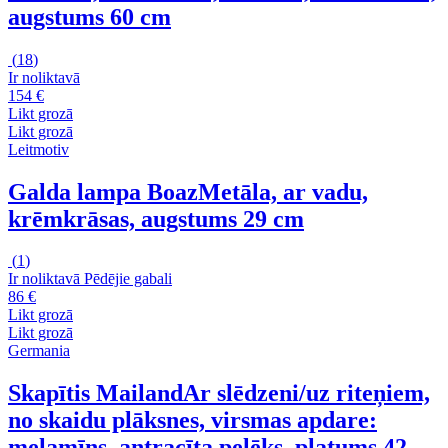
augstums 60 cm
(
18
)
Ir noliktavā
154 €
Likt grozā
Likt grozā
Leitmotiv
Galda lampa Boaz
Metāla, ar vadu,
krēmkrāsas, augstums 29 cm
(
1
)
Ir noliktavā
Pēdējie gabali
86 €
Likt grozā
Likt grozā
Germania
Skapītis Mailand
Ar slēdzeni/uz riteņiem,
no skaidu plāksnes, virsmas apdare:
melamīns, antracīta pelēks, platums 42