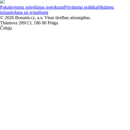
Pakalpojumu sniegšanas noteikumi
Privātuma politika
Sīkdatņu
izmantošana un iestatījumi
© 2026 Bonami.cz, a.s. Visas tiesības aizsargātas.
Thámova 289/13, 186 00 Prāga
Čehija