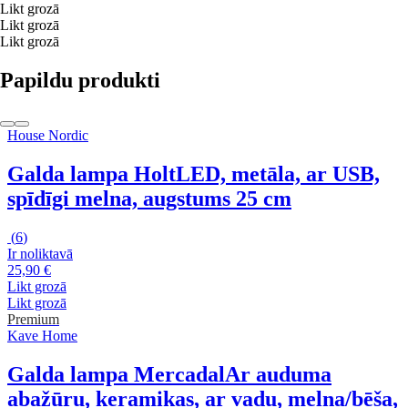
Likt grozā
Likt grozā
Likt grozā
Papildu produkti
House Nordic
Galda lampa Holt
LED, metāla, ar USB,
spīdīgi melna, augstums 25 cm
(
6
)
Ir noliktavā
25,90 €
Likt grozā
Likt grozā
Premium
Kave Home
Galda lampa Mercadal
Ar auduma
abažūru, keramikas, ar vadu, melna/bēša,