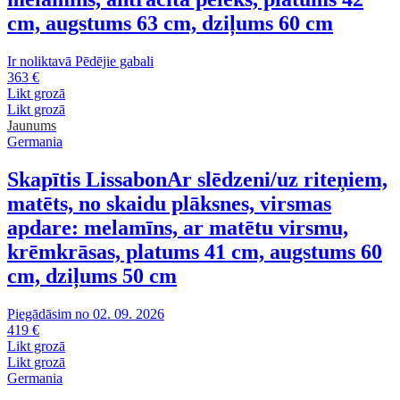
cm, augstums 63 cm, dziļums 60 cm
Ir noliktavā
Pēdējie gabali
363 €
Likt grozā
Likt grozā
Jaunums
Germania
Skapītis Lissabon
Ar slēdzeni/uz riteņiem,
matēts, no skaidu plāksnes, virsmas
apdare: melamīns, ar matētu virsmu,
krēmkrāsas, platums 41 cm, augstums 60
cm, dziļums 50 cm
Piegādāsim no 02. 09. 2026
419 €
Likt grozā
Likt grozā
Germania