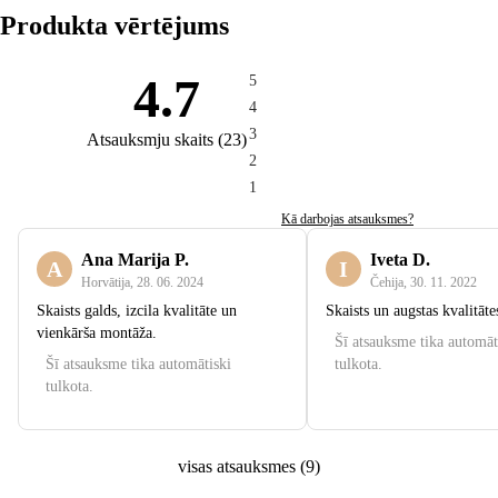
Produkta vērtējums
4.7
5
4
3
Atsauksmju skaits
(
23
)
2
1
Kā darbojas atsauksmes?
Ana Marija P.
Iveta D.
A
I
Horvātija
,
28. 06. 2024
Čehija
,
30. 11. 2022
Skaists galds, izcila kvalitāte un
Skaists un augstas kvalitāte
vienkārša montāža.
Šī atsauksme tika automāt
Šī atsauksme tika automātiski
tulkota.
tulkota.
visas atsauksmes
(
9
)