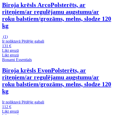
Biroja krēsls Arco
Polsterēts, ar
riteņiem/ar regulējamu augstumu/ar
roku balstiem/grozāms, melns, slodze 120
kg
(
1
)
Ir noliktavā
Pēdējie gabali
131 €
Likt grozā
Likt grozā
Bonami Essentials
Biroja krēsls Evon
Polsterēts, ar
riteņiem/ar regulējamu augstumu/ar
roku balstiem/grozāms, melns, slodze 120
kg
Ir noliktavā
Pēdējie gabali
112 €
Likt grozā