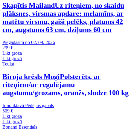
Skapītis Mailand
Uz riteņiem, no skaidu
plāksnes, virsmas apdare: melamīns, ar
matētu virsmu, gaiši pelēks, platums 42
cm, augstums 63 cm, dziļums 60 cm
Piegādāsim no 02. 09. 2026
299 €
Likt grozā
Likt grozā
Teulat
Biroja krēsls Mogi
Polsterēts, ar
riteņiem/ar regulējamu
augstumu/grozāms, oranžs, slodze 100 kg
Ir noliktavā
Pēdējais gabals
509 €
Likt grozā
Likt grozā
Bonami Essentials