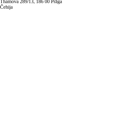
Thámova 289/13, 186 00 Prāga
Čehija