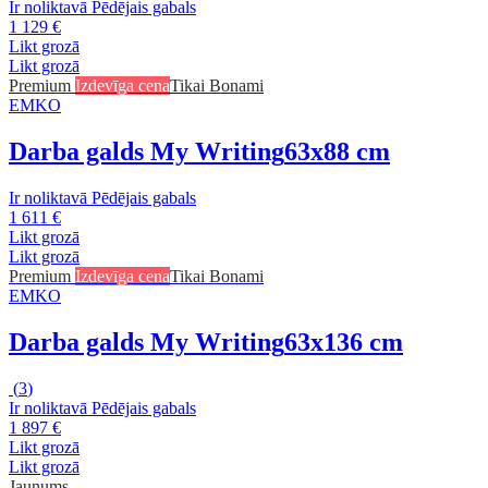
Ir noliktavā
Pēdējais gabals
1 129 €
Likt grozā
Likt grozā
Premium
Izdevīga cena
Tikai Bonami
EMKO
Darba galds My Writing
63x88 cm
Ir noliktavā
Pēdējais gabals
1 611 €
Likt grozā
Likt grozā
Premium
Izdevīga cena
Tikai Bonami
EMKO
Darba galds My Writing
63x136 cm
(
3
)
Ir noliktavā
Pēdējais gabals
1 897 €
Likt grozā
Likt grozā
Jaunums