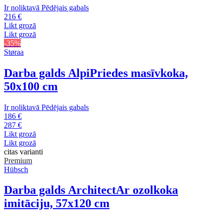
Ir noliktavā
Pēdējais gabals
216 €
Likt grozā
Likt grozā
-35%
Støraa
Darba galds Alpi
Priedes masīvkoka,
50x100 cm
Ir noliktavā
Pēdējais gabals
186 €
287 €
Likt grozā
Likt grozā
citas varianti
Premium
Hübsch
Darba galds Architect
Ar ozolkoka
imitāciju, 57x120 cm