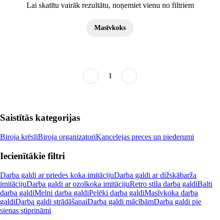
Lai skatītu vairāk rezultātu, noņemiet vienu no filtriem
Masīvkoks
1
Saistītās kategorijas
Biroja krēsli
Biroja organizatori
Kancelejas preces un piederumi
Iecienītākie filtri
Darba galdi ar priedes koka imitāciju
Darba galdi ar dižskābarža
imitāciju
Darba galdi ar ozolkoka imitāciju
Retro stila darba galdi
Balti
darba galdi
Melni darba galdi
Pelēki darba galdi
Masīvkoka darba
galdi
Darba galdi strādāšanai
Darba galdi mācībām
Darba galdi pie
sienas stiprināmi