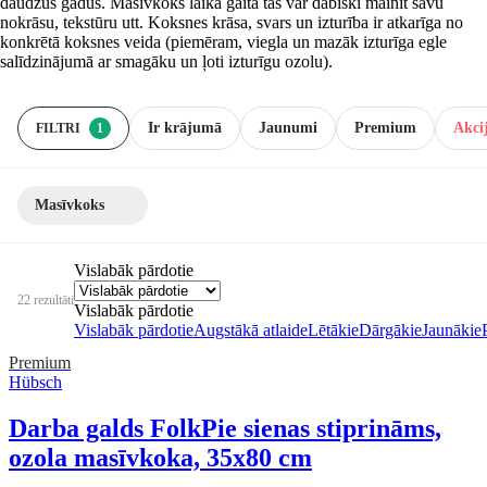
daudzus gadus. Masīvkoks laika gaitā tas var dabiski mainīt savu
nokrāsu, tekstūru utt. Koksnes krāsa, svars un izturība ir atkarīga no
konkrētā koksnes veida (piemēram, viegla un mazāk izturīga egle
salīdzinājumā ar smagāku un ļoti izturīgu ozolu).
Ir krājumā
Jaunumi
Premium
Akcij
FILTRI
1
Masīvkoks
Vislabāk pārdotie
22 rezultāti
Vislabāk pārdotie
Vislabāk pārdotie
Augstākā atlaide
Lētākie
Dārgākie
Jaunākie
Premium
Hübsch
Darba galds Folk
Pie sienas stiprināms,
ozola masīvkoka, 35x80 cm