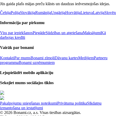
Jūs gaida plašs mājas preču klāsts un daudzas iedvesmojošas idejas.
Čehija
Polija
Slovākija
Rumānija
Ungārija
Horvātija
Lietuva
Latvija
Slovēn
Informācija par pirkumu
Viss par iepirkšanos
Piegāde
Sūdzības un atgriešana
Maksājumi
Kā
darbojas kredīti
Vairāk par bonami
Kontakti
Par mums
Bonami zīmoli
Dāvanu kartes
Medijiem
Partneru
programma
Bonami uzņēmumiem
Lejupielādēt mobilo aplikāciju
Sekojiet mums sociālajos tīklos
Pakalpojumu sniegšanas noteikumi
Privātuma politika
Sīkdatņu
izmantošana un iestatījumi
© 2026 Bonami.cz, a.s. Visas tiesības aizsargātas.