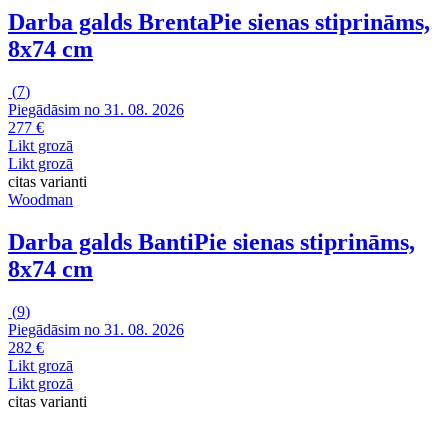
Darba galds Brenta
Pie sienas stiprināms,
8x74 cm
(
7
)
Piegādāsim no 31. 08. 2026
277 €
Likt grozā
Likt grozā
citas varianti
Woodman
Darba galds Banti
Pie sienas stiprināms,
8x74 cm
(
9
)
Piegādāsim no 31. 08. 2026
282 €
Likt grozā
Likt grozā
citas varianti