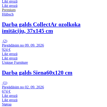
Likt grozā
Likt grozā
Premium
Hübsch
Darba galds Collect
Ar ozolkoka
imitāciju, 37x145 cm
(
2
)
Piegādāsim no 09. 09. 2026
924 €
Likt grozā
Likt grozā
Unique Furniture
Darba galds Siena
60x120 cm
(
1
)
Piegādāsim no 02. 09. 2026
674 €
Likt grozā
Likt grozā
Støraa