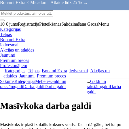
Bonami Extra × Micadoni |
Atlaide līdz 25 % →
10 € jums
Reģistrācija
Pieteikšanās
Salīdzināšana
Grozs
Menu
Kategorijas
Telpas
Bonami Extra
Iedvesmai
Akcijas un atlaides
Jaunumi
Premium preces
Profesionāļiem
Kategorijas
Telpas
Bonami Extra
Iedvesmai
Akcijas un
atlaides
Jaunumi
Premium preces
Sākums
Kategorijas
Mēbeles
Galdi un
...
Galdi un
rakstāmgaldi
Darba galdi
Darba galdi
rakstāmgaldi
Darba
galdi
Masīvkoka darba galdi
Masīvkoks ir plaši izplatīts koksnes veids. Tas ir dārgāks, bet kalpo