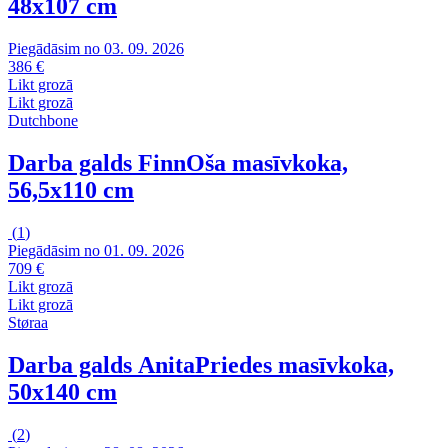
48x107 cm
Piegādāsim no 03. 09. 2026
386 €
Likt grozā
Likt grozā
Dutchbone
Darba galds Finn
Oša masīvkoka,
56,5x110 cm
(
1
)
Piegādāsim no 01. 09. 2026
709 €
Likt grozā
Likt grozā
Støraa
Darba galds Anita
Priedes masīvkoka,
50x140 cm
(
2
)