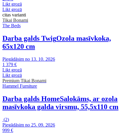
Likt grozā
Likt grozā
citas varianti
Tikai Bonami
The Beds
Darba galds Twig
Ozola masīvkoka,
65x120 cm
Piegādāsim no 13. 10. 2026
1 379 €
Likt grozā
Likt grozā
Premium
Tikai Bonami
Hammel Furniture
Darba galds Home
Salokāms, ar ozola
masīvkoka galda virsmu, 55,5x110 cm
(
2
)
Piegādāsim no 25. 09. 2026
999 €