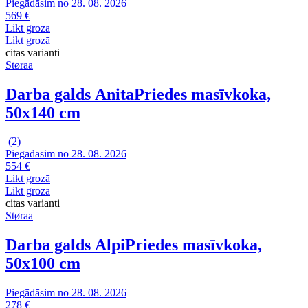
Piegādāsim no 28. 08. 2026
569 €
Likt grozā
Likt grozā
citas varianti
Støraa
Darba galds Anita
Priedes masīvkoka,
50x140 cm
(
2
)
Piegādāsim no 28. 08. 2026
554 €
Likt grozā
Likt grozā
citas varianti
Støraa
Darba galds Alpi
Priedes masīvkoka,
50x100 cm
Piegādāsim no 28. 08. 2026
278 €