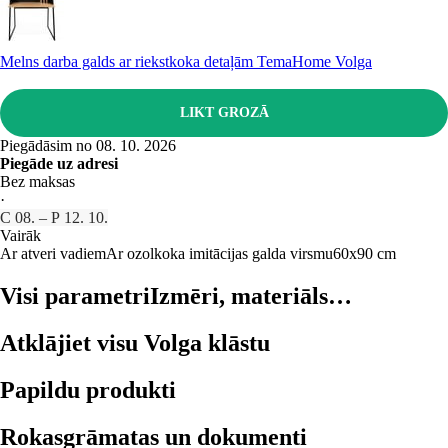
Melns darba galds ar riekstkoka detaļām TemaHome Volga
LIKT GROZĀ
Piegādāsim no 08. 10. 2026
Piegāde uz adresi
Bez maksas
·
C 08. – P 12. 10.
Vairāk
Ar atveri vadiem
Ar ozolkoka imitācijas galda virsmu
60x90 cm
Visi parametri
Izmēri, materiāls…
Atklājiet visu Volga klāstu
Papildu produkti
Rokasgrāmatas un dokumenti