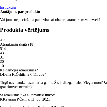
Instrukcija
Jautājums par produktu
Vai jums nepieciešama palīdzība saistībā ar parametriem vai izvēli?
Produkta vērtējums
4.7
Atsauksmju skaits
(
18
)
5
14
4
3
3
1
2
0
1
0
Kā darbojas atsauksmes?
D
Dana K.
Čehija
,
27. 11. 2024
Tirgū nav daudz mazu darba galdu. Šis ir diezgan labs. Viegla montāža
(pat skrūves netrūka).
Šī atsauksme tika automātiski tulkota.
K
Katerina P.
Čehija
,
11. 05. 2021