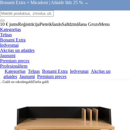
Bonami Extra × Micadoni |
Atlaide līdz 25 % →
10 € jums
Reģistrācija
Pieteikšanās
Salīdzināšana
Grozs
Menu
Kategorijas
Telpas
Bonami Extra
Iedvesmai
Akcijas un atlaides
Jaunumi
Premium preces
Profesionāļiem
Kategorijas
Telpas
Bonami Extra
Iedvesmai
Akcijas un
atlaides
Jaunumi
Premium preces
...
Galdi un rakstāmgaldi
Darba galdi