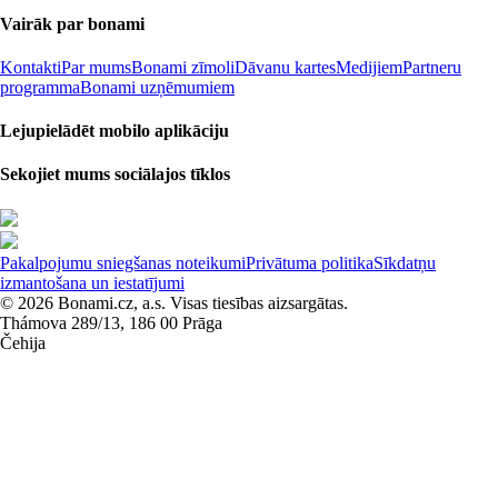
Vairāk par bonami
Kontakti
Par mums
Bonami zīmoli
Dāvanu kartes
Medijiem
Partneru
programma
Bonami uzņēmumiem
Lejupielādēt mobilo aplikāciju
Sekojiet mums sociālajos tīklos
Pakalpojumu sniegšanas noteikumi
Privātuma politika
Sīkdatņu
izmantošana un iestatījumi
© 2026 Bonami.cz, a.s. Visas tiesības aizsargātas.
Thámova 289/13, 186 00 Prāga
Čehija