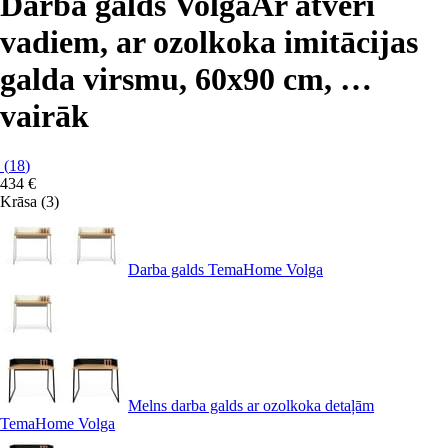
Darba galds Volga
Ar atveri
vadiem, ar ozolkoka imitācijas
galda virsmu, 60x90 cm
, …
vairāk
(
18
)
434 €
Krāsa (3)
Darba galds TemaHome Volga
Melns darba galds ar ozolkoka detaļām
TemaHome Volga