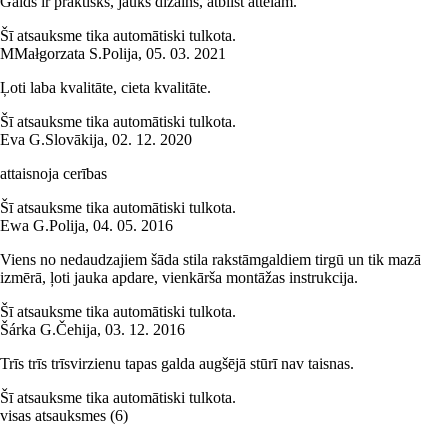
Galds ir praktisks, jauks dizains, atbilst attēlam.
Šī atsauksme tika automātiski tulkota.
M
Małgorzata S.
Polija
,
05. 03. 2021
Ļoti laba kvalitāte, cieta kvalitāte.
Šī atsauksme tika automātiski tulkota.
Eva G.
Slovākija
,
02. 12. 2020
attaisnoja cerības
Šī atsauksme tika automātiski tulkota.
Ewa G.
Polija
,
04. 05. 2016
Viens no nedaudzajiem šāda stila rakstāmgaldiem tirgū un tik mazā
izmērā, ļoti jauka apdare, vienkārša montāžas instrukcija.
Šī atsauksme tika automātiski tulkota.
Šárka G.
Čehija
,
03. 12. 2016
Trīs trīs trīsvirzienu tapas galda augšējā stūrī nav taisnas.
Šī atsauksme tika automātiski tulkota.
visas atsauksmes
(
6
)