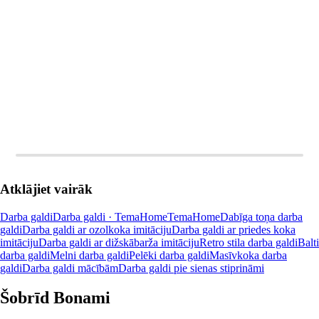
LIKT GROZĀ
LIKT GROZĀ
Atklājiet vairāk
Darba galdi
Darba galdi · TemaHome
TemaHome
Dabīga toņa darba
galdi
Darba galdi ar ozolkoka imitāciju
Darba galdi ar priedes koka
imitāciju
Darba galdi ar dižskābarža imitāciju
Retro stila darba galdi
Balti
darba galdi
Melni darba galdi
Pelēki darba galdi
Masīvkoka darba
galdi
Darba galdi mācībām
Darba galdi pie sienas stiprināmi
Šobrīd Bonami