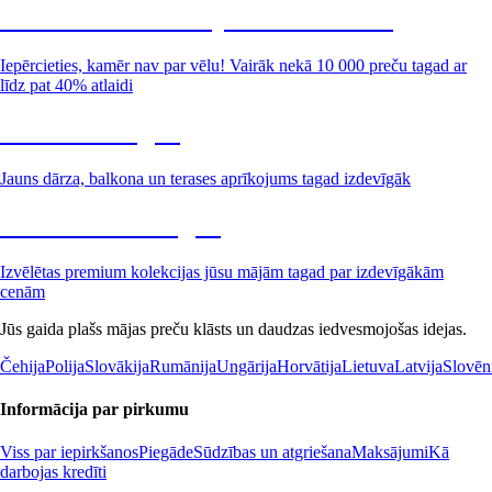
Summer Sale: līdz pat 40% atlaide
Iepērcieties, kamēr nav par vēlu! Vairāk nekā 10 000 preču tagad ar
līdz pat 40% atlaidi
Dārzs izdevīgāk
Jauns dārza, balkona un terases aprīkojums tagad izdevīgāk
Premium izdevīgāk
Izvēlētas premium kolekcijas jūsu mājām tagad par izdevīgākām
cenām
Jūs gaida plašs mājas preču klāsts un daudzas iedvesmojošas idejas.
Čehija
Polija
Slovākija
Rumānija
Ungārija
Horvātija
Lietuva
Latvija
Slovēn
Informācija par pirkumu
Viss par iepirkšanos
Piegāde
Sūdzības un atgriešana
Maksājumi
Kā
darbojas kredīti