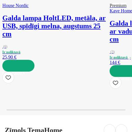
House Nordic
Premium
Kave Hom
Galda lampa Holt
LED, metāla, ar
Galda 
USB, spīdīgi melna, augstums 25
ar vadu
cm
cm
(
6
)
(
3
)
Ir noliktavā
25,90 €
Ir noliktavā
144 €
LIKT GROZĀ
LIKT GROZ
Zīmols TemaHome