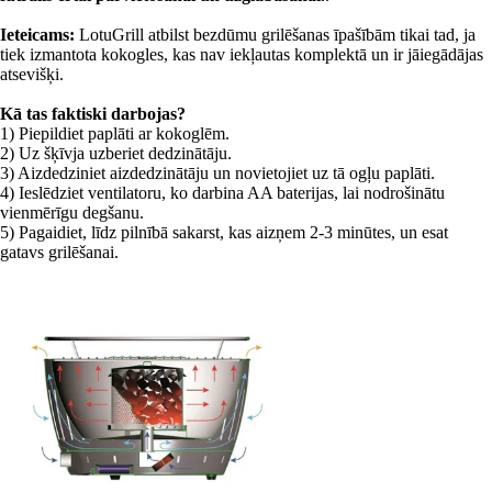
Ieteicams:
LotuGrill atbilst bezdūmu grilēšanas īpašībām tikai tad, ja
tiek izmantota kokogles, kas nav iekļautas komplektā un ir jāiegādājas
atsevišķi.
Kā tas faktiski darbojas?
1) Piepildiet paplāti ar kokoglēm.
2) Uz šķīvja uzberiet dedzinātāju.
3) Aizdedziniet aizdedzinātāju un novietojiet uz tā ogļu paplāti.
4) Ieslēdziet ventilatoru, ko darbina AA baterijas, lai nodrošinātu
vienmērīgu degšanu.
5) Pagaidiet, līdz pilnībā sakarst, kas aizņem 2-3 minūtes, un esat
gatavs grilēšanai.