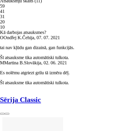
Atsauksmju skaits
(
11
)
5
9
4
1
3
1
2
0
1
0
Kā darbojas atsauksmes?
O
Ondřej K.
Čehija
,
07. 07. 2021
tai nav kļūdu gan dizainā, gan funkcijās.
Šī atsauksme tika automātiski tulkota.
M
Martina B.
Slovākija
,
02. 06. 2021
Es nolēmu atgriezt grilu tā izmēra dēļ.
Šī atsauksme tika automātiski tulkota.
Sērija Classic