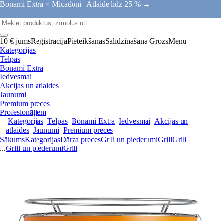
Bonami Extra × Micadoni |
Atlaide līdz 25 % →
10 € jums
Reģistrācija
Pieteikšanās
Salīdzināšana
Grozs
Menu
Kategorijas
Telpas
Bonami Extra
Iedvesmai
Akcijas un atlaides
Jaunumi
Premium preces
Profesionāļiem
Kategorijas
Telpas
Bonami Extra
Iedvesmai
Akcijas un
atlaides
Jaunumi
Premium preces
Sākums
Kategorijas
Dārza preces
Grili un piederumi
Grili
Grili
...
Grili un piederumi
Grili