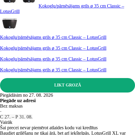
Kokogļu/pārnēsājams grils ø 35 cm Classic –
LotusGrill
Kokogļu/pārnēsājams grils ø 35 cm Classic – LotusGrill
Kokogļu/pārnēsājams grils ø 35 cm Classic – LotusGrill
Kokogļu/pārnēsājams grils ø 35 cm Classic – LotusGrill
Kokogļu/pārnēsājams grils ø 35 cm Classic – LotusGrill
LIKT GROZĀ
Piegādāsim no 27. 08. 2026
Piegāde uz adresi
Bez maksas
·
C 27. – P 31. 08.
Vairāk
Šai precei nevar piemērot atlaides kodu vai kredītus
Baudiet grilēšanu ne tikai ārā, bet arī iekštelpās. LotusGrill XL var