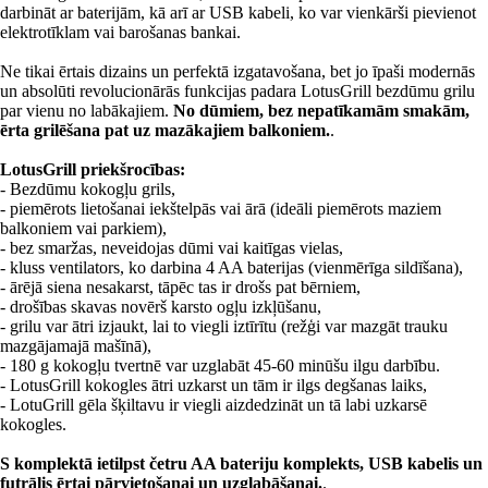
darbināt ar baterijām, kā arī ar USB kabeli, ko var vienkārši pievienot
elektrotīklam vai barošanas bankai.
Ne tikai ērtais dizains un perfektā izgatavošana, bet jo īpaši modernās
un absolūti revolucionārās funkcijas padara LotusGrill bezdūmu grilu
par vienu no labākajiem.
No dūmiem, bez nepatīkamām smakām,
ērta grilēšana pat uz mazākajiem balkoniem.
.
LotusGrill priekšrocības:
- Bezdūmu kokogļu grils,
- piemērots lietošanai iekštelpās vai ārā (ideāli piemērots maziem
balkoniem vai parkiem),
- bez smaržas, neveidojas dūmi vai kaitīgas vielas,
- kluss ventilators, ko darbina 4 AA baterijas (vienmērīga sildīšana),
- ārējā siena nesakarst, tāpēc tas ir drošs pat bērniem,
- drošības skavas novērš karsto ogļu izkļūšanu,
- grilu var ātri izjaukt, lai to viegli iztīrītu (režģi var mazgāt trauku
mazgājamajā mašīnā),
- 180 g kokogļu tvertnē var uzglabāt 45-60 minūšu ilgu darbību.
- LotusGrill kokogles ātri uzkarst un tām ir ilgs degšanas laiks,
- LotuGrill gēla šķiltavu ir viegli aizdedzināt un tā labi uzkarsē
kokogles.
S komplektā ietilpst četru AA bateriju komplekts, USB kabelis un
futrālis ērtai pārvietošanai un uzglabāšanai.
.