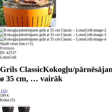
Skatīt visus foto
(+5)
Premium
ID: 42537
LotusGrill
Grils Classic
Kokogļu/pārnēsāja
ø 35 cm
, …
vairāk
(
11
)
199 €
Krāsa (5)