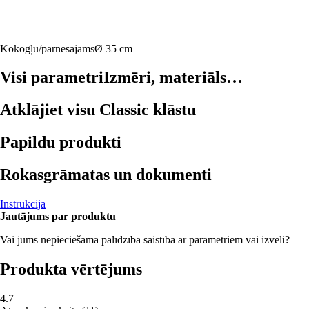
Kokogļu/pārnēsājams
Ø 35 cm
Visi parametri
Izmēri, materiāls…
Atklājiet visu Classic klāstu
Papildu produkti
Rokasgrāmatas un dokumenti
Instrukcija
Jautājums par produktu
Vai jums nepieciešama palīdzība saistībā ar parametriem vai izvēli?
Produkta vērtējums
4.7