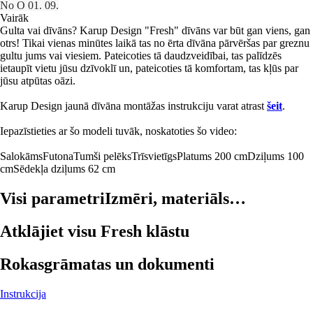
No O 01. 09.
Vairāk
Gulta vai dīvāns? Karup Design "Fresh" dīvāns var būt gan viens, gan
otrs! Tikai vienas minūtes laikā tas no ērta dīvāna pārvēršas par greznu
gultu jums vai viesiem. Pateicoties tā daudzveidībai, tas palīdzēs
ietaupīt vietu jūsu dzīvoklī un, pateicoties tā komfortam, tas kļūs par
jūsu atpūtas oāzi.
Karup Design jaunā dīvāna montāžas instrukciju varat atrast
šeit
.
Iepazīstieties ar šo modeli tuvāk, noskatoties šo video:
Salokāms
Futona
Tumši pelēks
Trīsvietīgs
Platums 200 cm
Dziļums 100
cm
Sēdekļa dziļums 62 cm
Visi parametri
Izmēri, materiāls…
Atklājiet visu Fresh klāstu
Rokasgrāmatas un dokumenti
Instrukcija