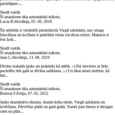
pacietīgam :...
Skatīt vairāk
Šī atsauksme tika automātiski tulkota.
Lucia B.
Slovākija
,
05. 06. 2018
Šis sēdeklis ir vienkārši pārsteidzošs Viegli salokāms, nav smags
Izlocīšana un locīšana ir patiešām vienu vai divas reizes. Matracis ir
ērts Izsk...
Skatīt vairāk
Šī atsauksme tika automātiski tulkota.
Jana L.
Slovākija
,
13. 08. 2019
Dīvāns izskatās jauks un praktisks kā attēlā. :-) Pat sievietes ar lielu
pacietību tiek galā ar dīvāna salikšanu. :-) Un tikai atrast sistēmu, kā
ātri...
Skatīt vairāk
Šī atsauksme tika automātiski tulkota.
Bożena F.
Polija
,
07. 02. 2022
Jauks skandināvu dizains, skaists koka rāmis. Viegli salokāms un
izvēršams. Pārvēršas plašā un garā gultā. Tomēr pats futons ir diezgan
ciets un plān...