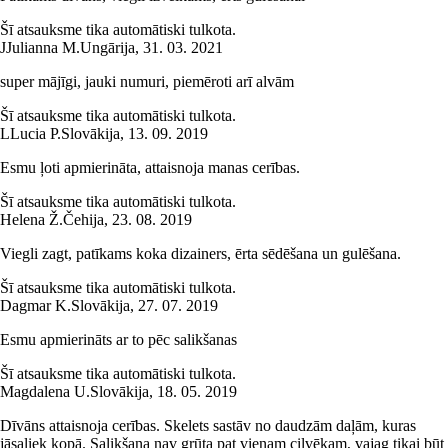
Šī atsauksme tika automātiski tulkota.
J
Julianna M.
Ungārija
,
31. 03. 2021
super mājīgi, jauki numuri, piemēroti arī alvām
Šī atsauksme tika automātiski tulkota.
L
Lucia P.
Slovākija
,
13. 09. 2019
Esmu ļoti apmierināta, attaisnoja manas cerības.
Šī atsauksme tika automātiski tulkota.
Helena Ž.
Čehija
,
23. 08. 2019
Viegli zagt, patīkams koka dizainers, ērta sēdēšana un gulēšana.
Šī atsauksme tika automātiski tulkota.
Dagmar K.
Slovākija
,
27. 07. 2019
Esmu apmierināts ar to pēc salikšanas
Šī atsauksme tika automātiski tulkota.
Magdalena U.
Slovākija
,
18. 05. 2019
Dīvāns attaisnoja cerības. Skelets sastāv no daudzām daļām, kuras
jāsaliek kopā. Salikšana nav grūta pat vienam cilvēkam, vajag tikai būt