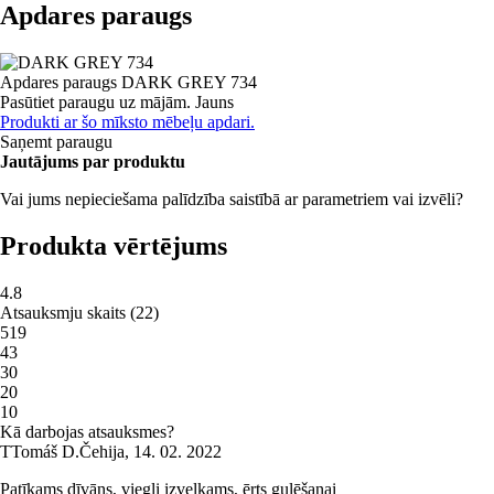
Apdares paraugs
Apdares paraugs
DARK GREY 734
Pasūtiet paraugu uz mājām.
Jauns
Produkti ar šo mīksto mēbeļu apdari.
Saņemt paraugu
Jautājums par produktu
Vai jums nepieciešama palīdzība saistībā ar parametriem vai izvēli?
Produkta vērtējums
4.8
Atsauksmju skaits
(
22
)
5
19
4
3
3
0
2
0
1
0
Kā darbojas atsauksmes?
T
Tomáš D.
Čehija
,
14. 02. 2022
Patīkams dīvāns, viegli izvelkams, ērts gulēšanai