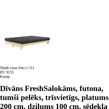
Skatīt visus foto
(+11)
ID: 9155
Karup
Dīvāns Fresh
Salokāms, futona,
tumši pelēks, trīsvietīgs, platums
200 cm, dziļums 100 cm, sēdekļa