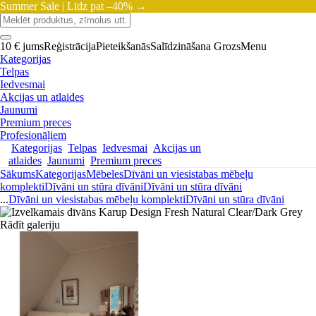
Summer Sale |
Līdz pat –40% →
10 € jums
Reģistrācija
Pieteikšanās
Salīdzināšana
Grozs
Menu
Kategorijas
Telpas
Iedvesmai
Akcijas un atlaides
Jaunumi
Premium preces
Profesionāļiem
Kategorijas
Telpas
Iedvesmai
Akcijas un
atlaides
Jaunumi
Premium preces
Sākums
Kategorijas
Mēbeles
Dīvāni un viesistabas mēbeļu
komplekti
Dīvāni un stūra dīvāni
Dīvāni un stūra dīvāni
...
Dīvāni un viesistabas mēbeļu komplekti
Dīvāni un stūra dīvāni
Rādīt galeriju