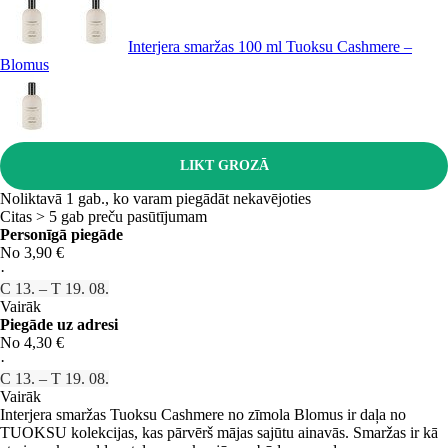
Interjera smaržas 100 ml Tuoksu Cashmere –
Blomus
LIKT GROZĀ
Noliktavā 1 gab., ko varam piegādāt nekavējoties
Citas > 5 gab preču pasūtījumam
Personīgā piegāde
No 3,90 €
·
C 13. – T 19. 08.
Vairāk
Piegāde uz adresi
No 4,30 €
·
C 13. – T 19. 08.
Vairāk
Interjera smaržas Tuoksu Cashmere no zīmola Blomus ir daļa no
TUOKSU kolekcijas, kas pārvērš mājas sajūtu ainavās. Smaržas ir kā