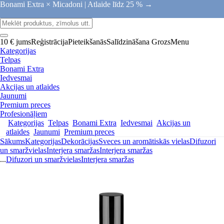
Bonami Extra × Micadoni |
Atlaide līdz 25 % →
10 € jums
Reģistrācija
Pieteikšanās
Salīdzināšana
Grozs
Menu
Kategorijas
Telpas
Bonami Extra
Iedvesmai
Akcijas un atlaides
Jaunumi
Premium preces
Profesionāļiem
Kategorijas
Telpas
Bonami Extra
Iedvesmai
Akcijas un
atlaides
Jaunumi
Premium preces
Sākums
Kategorijas
Dekorācijas
Sveces un aromātiskās vielas
Difuzori
un smaržvielas
Interjera smaržas
Interjera smaržas
...
Difuzori un smaržvielas
Interjera smaržas