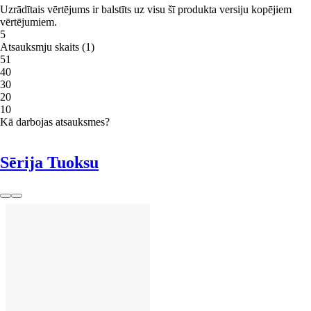
Uzrādītais vērtējums ir balstīts uz visu šī produkta versiju kopējiem
vērtējumiem.
5
Atsauksmju skaits
(
1
)
5
1
4
0
3
0
2
0
1
0
Kā darbojas atsauksmes?
Sērija Tuoksu