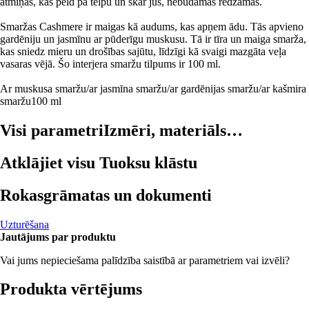
atmiņas, kas peld pa telpu un skar jūs, nebūdamas redzamas.
Smaržas Cashmere ir maigas kā audums, kas apņem ādu. Tās apvieno
gardēniju un jasmīnu ar pūderīgu muskusu. Tā ir tīra un maiga smarža,
kas sniedz mieru un drošības sajūtu, līdzīgi kā svaigi mazgāta veļa
vasaras vējā. Šo interjera smaržu tilpums ir 100 ml.
Ar muskusa smaržu/ar jasmīna smaržu/ar gardēnijas smaržu/ar kašmira
smaržu
100 ml
Visi parametri
Izmēri, materiāls…
Atklājiet visu Tuoksu klāstu
Rokasgrāmatas un dokumenti
Uzturēšana
Jautājums par produktu
Vai jums nepieciešama palīdzība saistībā ar parametriem vai izvēli?
Produkta vērtējums