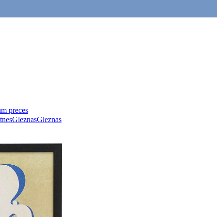
um preces
rtnes
Gleznas
Gleznas