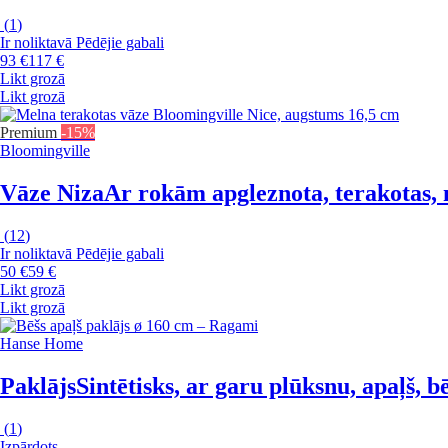
(
1
)
Ir noliktavā
Pēdējie gabali
93 €
117 €
Likt grozā
Likt grozā
Premium
-15%
Bloomingville
Vāze Niza
Ar rokām apgleznota, terakotas, 
(
12
)
Ir noliktavā
Pēdējie gabali
50 €
59 €
Likt grozā
Likt grozā
Hanse Home
Paklājs
Sintētisks, ar garu plūksnu, apaļš, b
(
1
)
Izpārdots