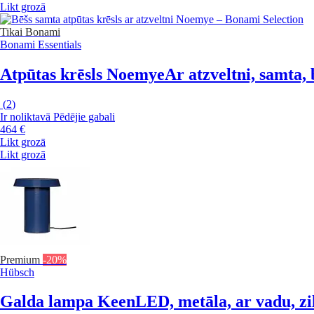
Likt grozā
Tikai Bonami
Bonami Essentials
Atpūtas krēsls Noemye
Ar atzveltni, samta, 
(
2
)
Ir noliktavā
Pēdējie gabali
464 €
Likt grozā
Likt grozā
Premium
-20%
Hübsch
Galda lampa Keen
LED, metāla, ar vadu, zi