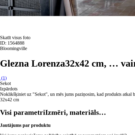
Skatīt visus foto
ID: 1564888
Bloomingville
Glezna Lorenza
32x42 cm
, …
vai
(
1
)
Sekot
Izpārdots
Noklikšķiniet uz "Sekot", un mēs jums paziņosim, kad produkts atkal b
32x42 cm
Visi parametri
Izmēri, materiāls…
Jautājums par produktu