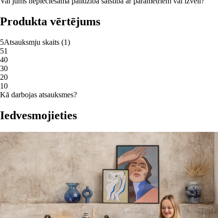
Vai jums nepieciešama palīdzība saistībā ar parametriem vai izvēli?
Produkta vērtējums
5
Atsauksmju skaits
(
1
)
5
1
4
0
3
0
2
0
1
0
Kā darbojas atsauksmes?
Iedvesmojieties