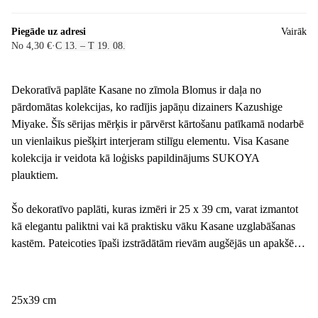
Piegāde uz adresi
Vairāk
No 4,30 €
·
C 13. – T 19. 08.
Dekoratīvā paplāte Kasane no zīmola Blomus ir daļa no
pārdomātas kolekcijas, ko radījis japāņu dizainers Kazushige
Miyake. Šīs sērijas mērķis ir pārvērst kārtošanu patīkamā nodarbē
un vienlaikus piešķirt interjeram stilīgu elementu. Visa Kasane
kolekcija ir veidota kā loģisks papildinājums SUKOYA
plauktiem.
Šo dekoratīvo paplāti, kuras izmēri ir 25 x 39 cm, varat izmantot
kā elegantu paliktni vai kā praktisku vāku Kasane uzglabāšanas
kastēm. Pateicoties īpaši izstrādātām rievām augšējās un apakšējās
malās, atsevišķie gabali lieliski sader kopā, nodrošinot vieglu un
stabilu sakraušanu.
25x39 cm
Nosaukums Kasane, kas japāņu valodā nozīmē "salikt" vai