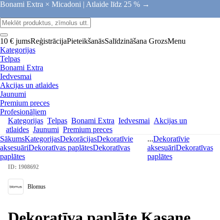
Bonami Extra × Micadoni |
Atlaide līdz 25 % →
10 € jums
Reģistrācija
Pieteikšanās
Salīdzināšana
Grozs
Menu
Kategorijas
Telpas
Bonami Extra
Iedvesmai
Akcijas un atlaides
Jaunumi
Premium preces
Profesionāļiem
Kategorijas
Telpas
Bonami Extra
Iedvesmai
Akcijas un
atlaides
Jaunumi
Premium preces
Sākums
Kategorijas
Dekorācijas
Dekoratīvie
...
Dekoratīvie
aksesuāri
Dekoratīvas paplātes
Dekoratīvas
aksesuāri
Dekoratīvas
paplātes
paplātes
ID: 1908692
Blomus
Dekoratīva paplāte Kasane