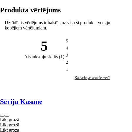
Produkta vērtējums
Uzrādītais vērtējums ir balstīts uz visu šī produkta versiju
kopējiem vērtējumiem.
5
5
4
3
Atsauksmju skaits
(
1
)
2
1
Kā darbojas atsauksmes?
Sērija Kasane
Likt grozā
Likt grozā
Likt grozā