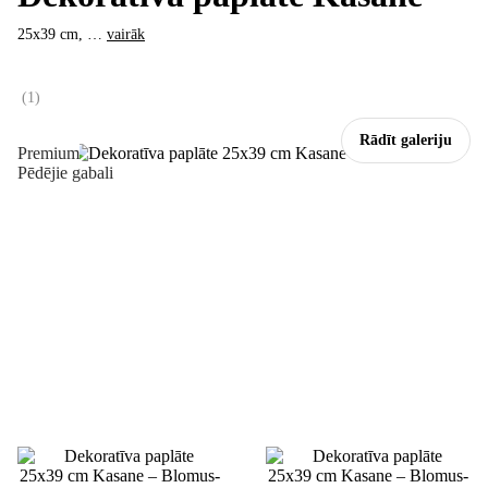
25x39 cm
, …
vairāk
(
1
)
Rādīt galeriju
Premium
Pēdējie gabali