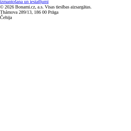
izmantošana un iestatījumi
© 2026 Bonami.cz, a.s. Visas tiesības aizsargātas.
Thámova 289/13, 186 00 Prāga
Čehija