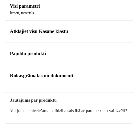
"kārtot slāņos", lieliski atspoguļo visas sistēmas būtību, apvienojot
Visi parametri
vizuālo skaistumu ar praktisku funkcionalitāti.
Izmēri, materiāls…
Atklājiet visu Kasane klāstu
Papildu produkti
Rokasgrāmatas un dokumenti
Uzturēšana
Jautājums par produktu
Vai jums nepieciešama palīdzība saistībā ar parametriem vai izvēli?