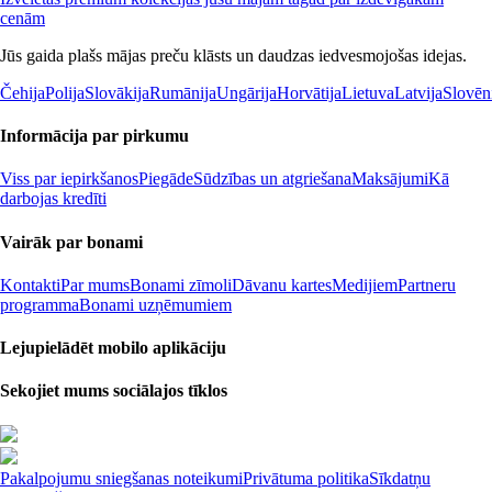
cenām
Jūs gaida plašs mājas preču klāsts un daudzas iedvesmojošas idejas.
Čehija
Polija
Slovākija
Rumānija
Ungārija
Horvātija
Lietuva
Latvija
Slovēn
Informācija par pirkumu
Viss par iepirkšanos
Piegāde
Sūdzības un atgriešana
Maksājumi
Kā
darbojas kredīti
Vairāk par bonami
Kontakti
Par mums
Bonami zīmoli
Dāvanu kartes
Medijiem
Partneru
programma
Bonami uzņēmumiem
Lejupielādēt mobilo aplikāciju
Sekojiet mums sociālajos tīklos
Pakalpojumu sniegšanas noteikumi
Privātuma politika
Sīkdatņu