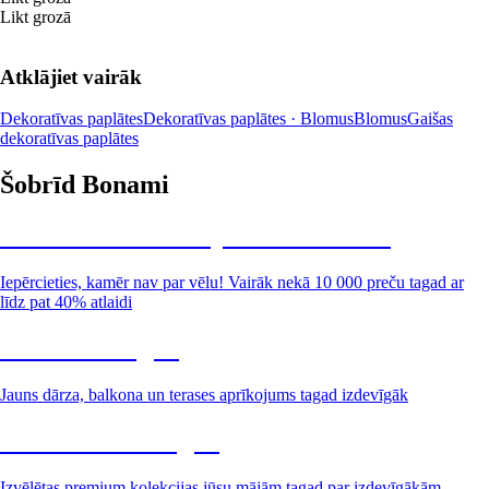
Likt grozā
Atklājiet vairāk
Dekoratīvas paplātes
Dekoratīvas paplātes · Blomus
Blomus
Gaišas
dekoratīvas paplātes
Šobrīd Bonami
Summer Sale: līdz pat 40% atlaide
Iepērcieties, kamēr nav par vēlu! Vairāk nekā 10 000 preču tagad ar
līdz pat 40% atlaidi
Dārzs izdevīgāk
Jauns dārza, balkona un terases aprīkojums tagad izdevīgāk
Premium izdevīgāk
Izvēlētas premium kolekcijas jūsu mājām tagad par izdevīgākām