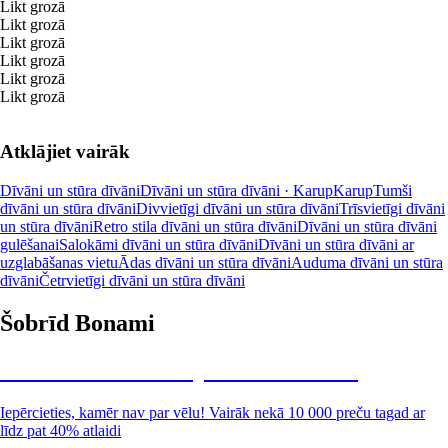
Likt grozā
Likt grozā
Likt grozā
Likt grozā
Likt grozā
Likt grozā
Atklājiet vairāk
Dīvāni un stūra dīvāni
Dīvāni un stūra dīvāni · Karup
Karup
Tumši
dīvāni un stūra dīvāni
Divvietīgi dīvāni un stūra dīvāni
Trīsvietīgi dīvāni
un stūra dīvāni
Retro stila dīvāni un stūra dīvāni
Dīvāni un stūra dīvāni
gulēšanai
Salokāmi dīvāni un stūra dīvāni
Dīvāni un stūra dīvāni ar
uzglabāšanas vietu
Ādas dīvāni un stūra dīvāni
Auduma dīvāni un stūra
dīvāni
Četrvietīgi dīvāni un stūra dīvāni
Šobrīd Bonami
Summer Sale: līdz pat 40% atlaide
Iepērcieties, kamēr nav par vēlu! Vairāk nekā 10 000 preču tagad ar
līdz pat 40% atlaidi