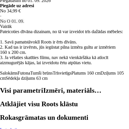
Piegādāsim no 01. 09. 2026
Piegāde uz adresi
No 34,99 €
·
No O 01. 09.
Vairāk
Pateicoties dīvāna dizainam, no tā var izveidot trīs dažādas mēbeles:
1. Savā pamatstāvoklī Roots ir ērts dīvāns.
2. Kad tas ir izvērsts, jūs iegūstat pilna izmēra gultu ar izmēriem
160 x 200 cm.
3. Ja vēlaties skatīties filmu, nav nekā vienkāršāka kā atlocīt
aizmugurējās kājas, lai izveidotu ērtu atpūtas vietu.
Salokāms
Futona
Tumši brūns
Trīsvietīgs
Platums 160 cm
Dziļums 105
cm
Sēdekļa dziļums 63 cm
Visi parametri
Izmēri, materiāls…
Atklājiet visu Roots klāstu
Rokasgrāmatas un dokumenti