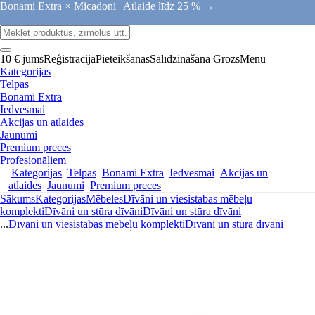
Bonami Extra × Micadoni |
Atlaide līdz 25 % →
10 € jums
Reģistrācija
Pieteikšanās
Salīdzināšana
Grozs
Menu
Kategorijas
Telpas
Bonami Extra
Iedvesmai
Akcijas un atlaides
Jaunumi
Premium preces
Profesionāļiem
Kategorijas
Telpas
Bonami Extra
Iedvesmai
Akcijas un
atlaides
Jaunumi
Premium preces
Sākums
Kategorijas
Mēbeles
Dīvāni un viesistabas mēbeļu
komplekti
Dīvāni un stūra dīvāni
Dīvāni un stūra dīvāni
...
Dīvāni un viesistabas mēbeļu komplekti
Dīvāni un stūra dīvāni