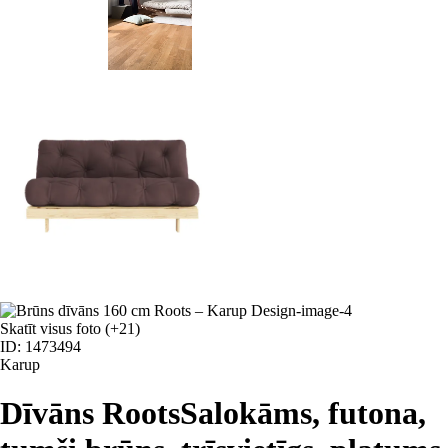
Skatīt visus foto
(+21)
ID: 1473494
Karup
Dīvāns Roots
Salokāms, futona,