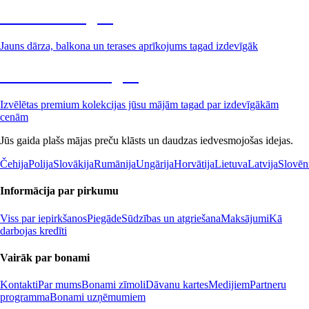
Dārzs izdevīgāk
Jauns dārza, balkona un terases aprīkojums tagad izdevīgāk
Premium izdevīgāk
Izvēlētas premium kolekcijas jūsu mājām tagad par izdevīgākām
cenām
Jūs gaida plašs mājas preču klāsts un daudzas iedvesmojošas idejas.
Čehija
Polija
Slovākija
Rumānija
Ungārija
Horvātija
Lietuva
Latvija
Slovēn
Informācija par pirkumu
Viss par iepirkšanos
Piegāde
Sūdzības un atgriešana
Maksājumi
Kā
darbojas kredīti
Vairāk par bonami
Kontakti
Par mums
Bonami zīmoli
Dāvanu kartes
Medijiem
Partneru
programma
Bonami uzņēmumiem