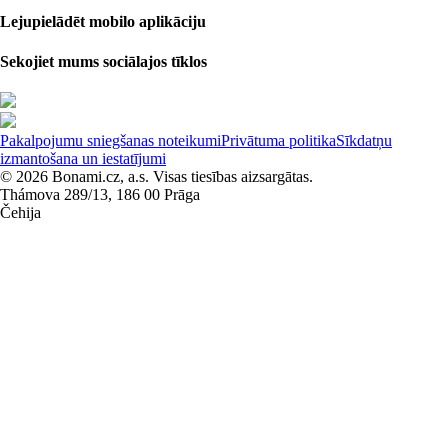
Lejupielādēt mobilo aplikāciju
Sekojiet mums sociālajos tīklos
Pakalpojumu sniegšanas noteikumi
Privātuma politika
Sīkdatņu
izmantošana un iestatījumi
© 2026 Bonami.cz, a.s. Visas tiesības aizsargātas.
Thámova 289/13, 186 00 Prāga
Čehija