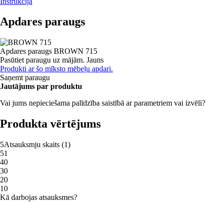
Instrukcija
Apdares paraugs
Apdares paraugs
BROWN 715
Pasūtiet paraugu uz mājām.
Jauns
Produkti ar šo mīksto mēbeļu apdari.
Saņemt paraugu
Jautājums par produktu
Vai jums nepieciešama palīdzība saistībā ar parametriem vai izvēli?
Produkta vērtējums
5
Atsauksmju skaits
(
1
)
5
1
4
0
3
0
2
0
1
0
Kā darbojas atsauksmes?