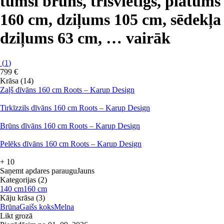
tumši brūns, trīsvietīgs, platums
160 cm, dziļums 105 cm, sēdekļa
dziļums 63 cm
, …
vairāk
(
1
)
799 €
Krāsa (14)
Zaļš dīvāns 160 cm Roots – Karup Design
Tirkīzzils dīvāns 160 cm Roots – Karup Design
Brūns dīvāns 160 cm Roots – Karup Design
Pelēks dīvāns 160 cm Roots – Karup Design
+
10
Saņemt apdares paraugu
Jauns
Kategorijas (2)
140 cm
160 cm
Kāju krāsa (3)
Brūna
Gaišs koks
Melna
Likt grozā